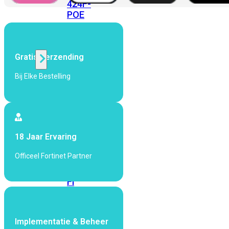
424F-
POE
WiFi
Gratis Verzending
Alle
Bij Elke Bestelling
Access
Points
bekijken
Wi-
18 Jaar Ervaring
Fi
Generatie
Officeel Fortinet Partner
Wi-
Fi
5
Wi-
Fi
6
Wi-
Implementatie & Beheer
Fi