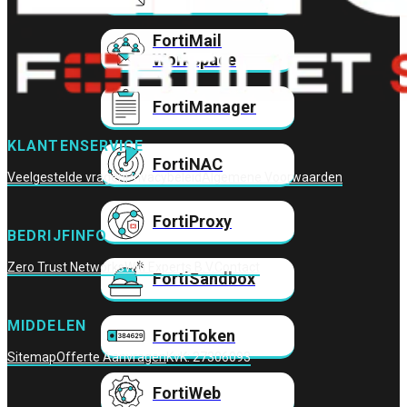
FortiMail
Workspace
FortiManager
KLANTENSERVICE
FortiNAC
Veelgestelde vragen
Privacybeleid
Algemene Voorwaarden
FortiProxy
BEDRIJFINFO
Zero Trust Networks
Wifi Experts B.V.
Contact
FortiSandbox
MIDDELEN
FortiToken
Sitemap
Offerte Aanvragen
KvK: 27306093
FortiWeb