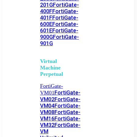
201G
FortiGate-
400F
FortiGate-
401F
FortiGate-
600E
FortiGate-
601E
FortiGate-
900G
FortiGate-
901G
Virtual
Machine
Perpetual
FortiGate-
FortiGate-
VM01
VM02
FortiGate-
VM04
FortiGate-
VM08
FortiGate-
VM16
FortiGate-
VM32
FortiGate-
VM