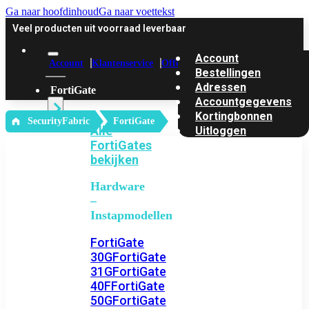
Ga naar hoofdinhoud
Ga naar voettekst
Veel producten uit voorraad leverbaar
Account
Account
Klantenservice
Offerte
Bestellingen
Adressen
FortiGate
Accountgegevens
Kortingbonnen
‎ SecurityFabric
FortiGate
Alle
Uitloggen
FortiGates
bekijken
Hardware
–
Instapmodellen
FortiGate
30G
FortiGate
31G
FortiGate
40F
FortiGate
50G
FortiGate