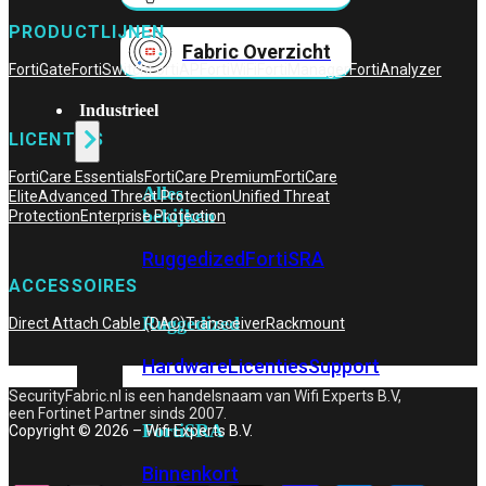
PRODUCTLIJNEN
Fabric Overzicht
FortiGate
FortiSwitch
FortiAP
FortiWiFi
FortiManager
FortiAnalyzer
Industrieel
LICENTIES
FortiCare Essentials
FortiCare Premium
FortiCare
Alles
Elite
Advanced Threat Protection
Unified Threat
bekijken
Protection
Enterprise Protection
Ruggedized
FortiSRA
ACCESSOIRES
Ruggedized
Direct Attach Cable (DAC)
Transceiver
Rackmount
Hardware
Licenties
Support
SecurityFabric.nl is een handelsnaam van Wifi Experts B.V,
een Fortinet Partner sinds 2007.
FortiSRA
Copyright © 2026 – Wifi Experts B.V.
Binnenkort