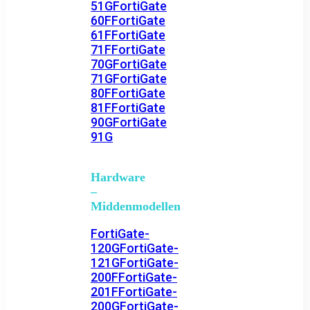
51G
FortiGate
60F
FortiGate
61F
FortiGate
71F
FortiGate
70G
FortiGate
71G
FortiGate
80F
FortiGate
81F
FortiGate
90G
FortiGate
91G
Hardware
–
Middenmodellen
FortiGate-
120G
FortiGate-
121G
FortiGate-
200F
FortiGate-
201F
FortiGate-
200G
FortiGate-