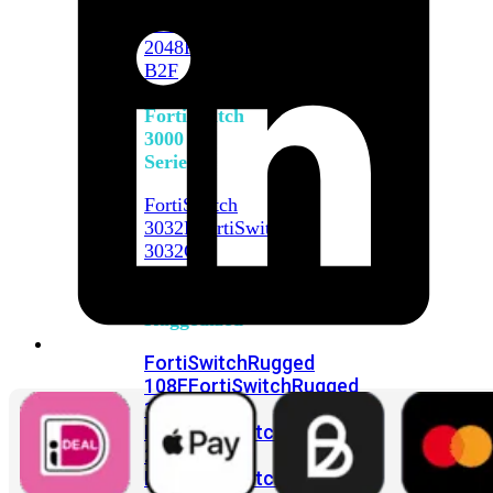
FortiSwitch
2048F
FortiSwitch
2048F-
B2F
FortiSwitch
3000
Series
FortiSwitch
3032E
FortiSwitch
3032G
FortiSwitch
Ruggedized
FortiSwitchRugged
108F
FortiSwitchRugged
112F-
POE
FortiSwitchRugged
216F-
POE
FortiSwitchRugged