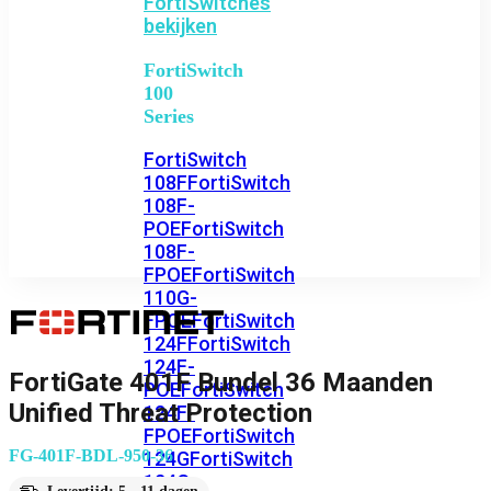
FortiSwitches
bekijken
FortiSwitch
100
Series
FortiSwitch
108F
FortiSwitch
108F-
POE
FortiSwitch
108F-
FPOE
FortiSwitch
110G-
FPOE
FortiSwitch
124F
FortiSwitch
124F-
FortiGate 401F Bundel 36 Maanden
POE
FortiSwitch
Unified Threat Protection
124F-
FPOE
FortiSwitch
FG-401F-BDL-950-36
124G
FortiSwitch
124G-