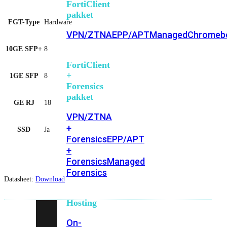
FortiClient
pakket
FGT-Type
Hardware
VPN/ZTNA
EPP/APT
Managed
Chromeb
10GE SFP+
8
FortiClient
+
1GE SFP
8
Forensics
pakket
GE RJ
18
VPN/ZTNA
+
SSD
Ja
Forensics
EPP/APT
+
Forensics
Managed
Forensics
Datasheet:
Download
Hosting
On-