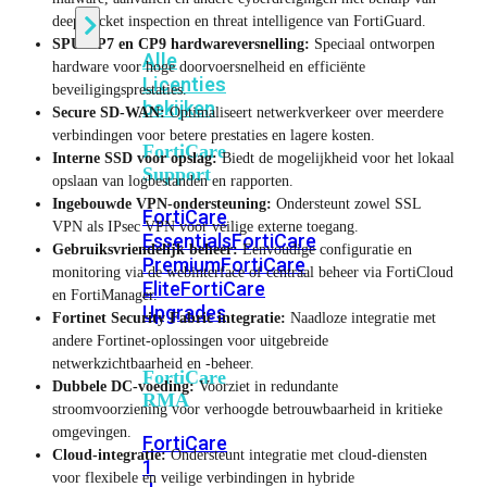
deep packet inspection en threat intelligence van FortiGuard.
SPU NP7 en CP9 hardwareversnelling:
Speciaal ontworpen
Alle
hardware voor hoge doorvoersnelheid en efficiënte
Licenties
beveiligingsprestaties.
bekijken
Secure SD-WAN:
Optimaliseert netwerkverkeer over meerdere
verbindingen voor betere prestaties en lagere kosten.
FortiCare
Interne SSD voor opslag:
Biedt de mogelijkheid voor het lokaal
Support
opslaan van logbestanden en rapporten.
Ingebouwde VPN-ondersteuning:
Ondersteunt zowel SSL
FortiCare
VPN als IPsec VPN voor veilige externe toegang.
Essentials
FortiCare
Gebruiksvriendelijk beheer:
Eenvoudige configuratie en
Premium
FortiCare
monitoring via de webinterface of centraal beheer via FortiCloud
Elite
FortiCare
en FortiManager.
Upgrades
Fortinet Security Fabric integratie:
Naadloze integratie met
andere Fortinet-oplossingen voor uitgebreide
netwerkzichtbaarheid en -beheer.
FortiCare
Dubbele DC-voeding:
Voorziet in redundante
RMA
stroomvoorziening voor verhoogde betrouwbaarheid in kritieke
omgevingen.
FortiCare
Cloud-integratie:
Ondersteunt integratie met cloud-diensten
1
voor flexibele en veilige verbindingen in hybride