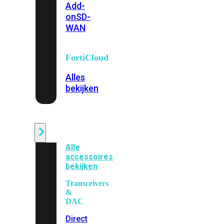
Add-
on
SD-
WAN
FortiCloud
Alles
bekijken
Accessoires
Alle
accessoires
bekijken
Transceivers
&
DAC
Direct