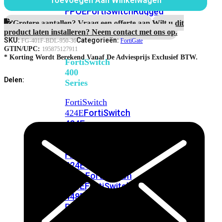
248E-
Toevoegen Aan Winkelwagen
Maanden
FPOE
FortiSwitchRugged
Unified
216F-
Threat
Grotere aantallen? Vraag een offerte aan.
Wilt u dit
Protection
POE
product laten installeren? Neem contact met ons op.
aantal
SKU:
Categorieën:
FG-401F-BDL-950-36
FortiGate
GTIN/UPC:
195875127911
* Korting Wordt Berekend Vanaf De Adviesprijs Exclusief BTW.
FortiSwitch
400
Delen:
Series
FortiSwitch
FortiSwitch
424E
424E-
POE
FortiSwitch
424E-
FPOE
FortiSwitch
424E-
Fiber
FortiSwitch
448E
FortiSwitch
448E-
POE
FortiSwitch
448E-