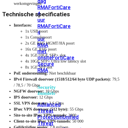
dag
werkomgevingen.
RMA
FortiCare
4
Technische specificaties
uur
RMA
FortiCare
Interfaces:
1x USB poort
4
1x Consolepoort
uur
2x GE RJ45 MGMT/HA poort
RMA
16x GE RJ45 poort
met
4x 1GE/10GE SFP+ slot
onsite
FortiCare
4x 10GE SFP+ Ultra low latency slot
Secure
8x 1GE SFP slot
RMA
PoE ondersteuning:
Niet beschikbaar
IPv4 Firewall doorvoer (1518/512/64 byte UDP packets):
79,5
/ 78,5 / 70 Gbps
Security
NGFW doorvoer:
10 Gbps
Bundels
IPS doorvoer:
12 Gbps
SSL VPN doorvoer:
3,6 Gbps
Advanced
IPsec VPN doorvoer (512 byte):
55 Gbps
Threat
Site-to-site IPsec VPN-tunnels:
2000
Protection
Unified
Client-to-site IPsec VPN-tunnels:
50 000
Threat
Gelijktijdige sessies:
7,8 miljoen