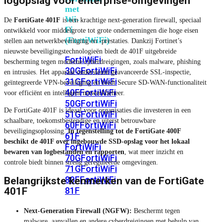
logopslag voor enterprise-omgevingen
met
Wi-
De
FortiGate 401F
is een krachtige next-generation firewall, speciaal
Fi
ontwikkeld voor middelgrote tot grote ondernemingen die hoge eisen
(FortiWiFi)
stellen aan netwerkbeveiliging en -prestaties. Dankzij Fortinet’s
nieuwste beveiligingstechnologieën biedt de 401F uitgebreide
FortiWiFi
bescherming tegen moderne cyberdreigingen, zoals malware, phishing
30G
FortiWiFi
en intrusies. Het apparaat ondersteunt geavanceerde SSL-inspectie,
31G
FortiWiFi
geïntegreerde VPN-beveiliging en biedt Secure SD-WAN-functionaliteit
40F
FortiWiFi
voor efficiënt en intelligent netwerkbeheer.
50G
FortiWiFi
De FortiGate 401F is ideaal voor organisaties die investeren in een
51G
FortiWiFi
schaalbare, toekomstbestendige en uiterst betrouwbare
60F
FortiWiFi
beveiligingsoplossing.
In tegenstelling tot de FortiGate 400F
61F
beschikt de 401F over ingebouwde SSD-opslag voor het lokaal
FortiWiFi
bewaren van logbestanden en rapporten
, wat meer inzicht en
70G
FortiWiFi
controle biedt binnen streng gereguleerde omgevingen.
71G
FortiWiFi
80F
FortiWiFi
Belangrijkste kenmerken van de FortiGate
81F
401F
Next-Generation Firewall (NGFW):
Beschermt tegen
Licentie
malware, aanvallen en andere cyberdreigingen met behulp van