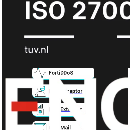
FortiAnalyzer
FortiAuthenticator
FortiADC
FortiDDoS
FortiDeceptor
FortiExtender
FortiMail