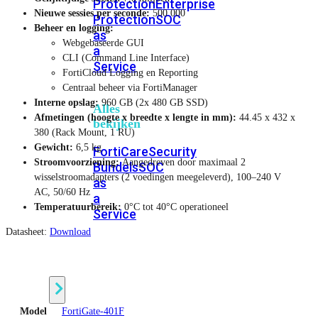
Protection
Enterprise
Nieuwe sessies per seconde:
500 000
Protection
SOC
Beheer en logging:
as
Webgebaseerde GUI
a
CLI (Command Line Interface)
Service
FortiCloud Logging en Reporting
Centraal beheer via FortiManager
Interne opslag:
960 GB (2x 480 GB SSD)
Alles
Afmetingen (hoogte x breedte x lengte in mm):
44.45 x 432 x
bekijken
380 (Rack Mount, 1 RU)
Gewicht:
6,5 kg
FortiCare
Security
Stroomvoorziening:
Aangedreven door maximaal 2
Bundels
SOC
wisselstroomadapters (2 voedingen meegeleverd), 100–240 V
as
AC, 50/60 Hz
a
Temperatuurbereik:
0°C tot 40°C operationeel
Service
Datasheet:
Download
Endpoint
Beveiliging
Model
FortiGate-401F