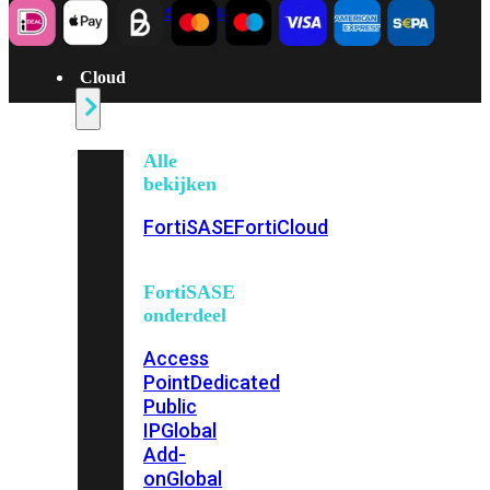
beschikbaar!
Cloud
Alle
bekijken
FortiSASE
FortiCloud
FortiSASE
onderdeel
Access
Point
Dedicated
Public
IP
Global
Add-
on
Global