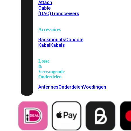
Attach
Cable
(DAC)
Transceivers
Accessoires
Rackmounts
Console
Kabel
Kabels
Losse
&
Vervangende
Onderdelen
Antennes
Onderdelen
Voedingen