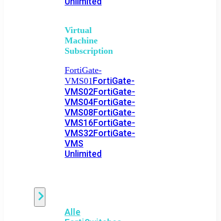
Unlimited
Virtual
Machine
Subscription
FortiGate-
FortiGate-
VMS01
VMS02
FortiGate-
VMS04
FortiGate-
VMS08
FortiGate-
VMS16
FortiGate-
VMS32
FortiGate-
VMS
Unlimited
Switch
Alle