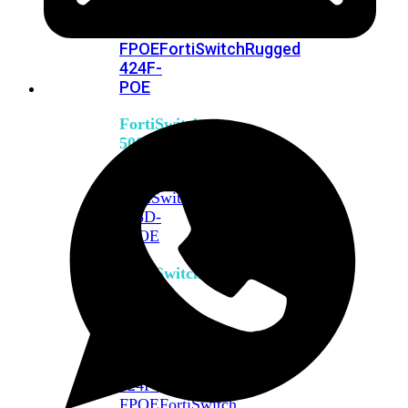
FPOE
FortiSwitch
M426E-
FPOE
FortiSwitchRugged
424F-
POE
FortiSwitch
500
Series
FortiSwitch
548D-
FPOE
FortiSwitch
600
Series
FortiSwitch
624F
FortiSwitch
624F-
FPOE
FortiSwitch