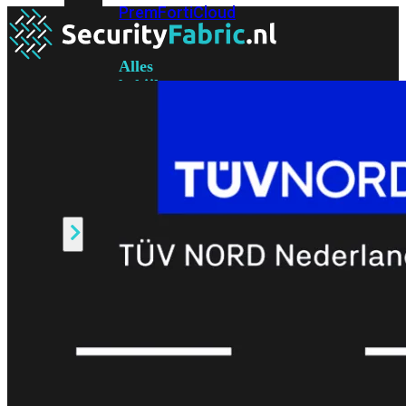
Prem
FortiCloud
Alles
bekijken
FortiClient
FortiEndpoint
Security
Fabric
Producten
FortiGate
FortiSwitch
FortiAP