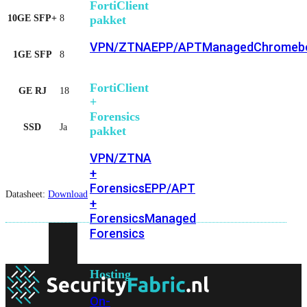
FortiClient
pakket
10GE SFP+
8
VPN/ZTNA
EPP/APT
Managed
Chromeb
1GE SFP
8
FortiClient
GE RJ
18
+
Forensics
SSD
Ja
pakket
VPN/ZTNA
+
Forensics
EPP/APT
Datasheet:
Download
+
Forensics
Managed
Forensics
Hosting
On-