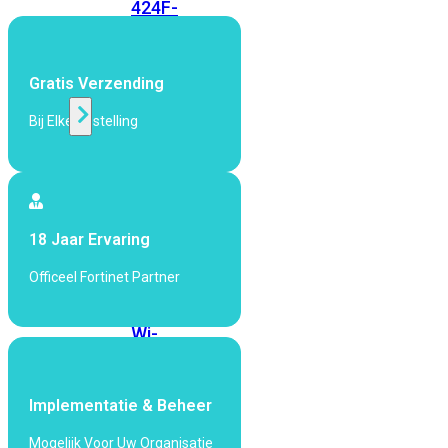
424F-
POE
Gratis Verzending
WiFi
Bij Elke Bestelling
Alle
Access
Points
bekijken
18 Jaar Ervaring
Wi-
Fi
Officeel Fortinet Partner
Generatie
Wi-
Fi
5
Wi-
Fi
Implementatie & Beheer
6
Wi-
Fi
Mogelijk Voor Uw Organisatie