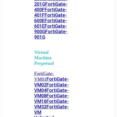
201G
FortiGate-
400F
FortiGate-
401F
FortiGate-
600E
FortiGate-
601E
FortiGate-
900G
FortiGate-
901G
Virtual
Machine
Perpetual
FortiGate-
FortiGate-
VM01
VM02
FortiGate-
VM04
FortiGate-
VM08
FortiGate-
VM16
FortiGate-
VM32
FortiGate-
VM