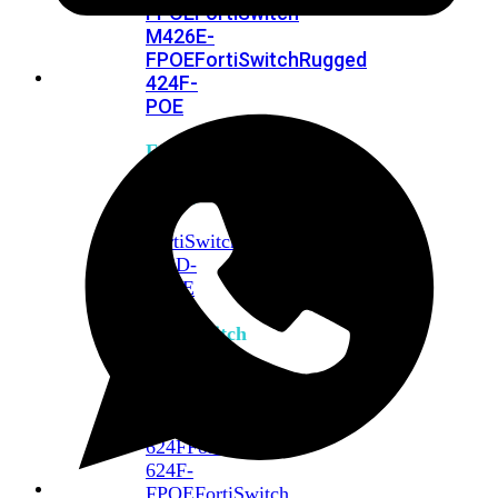
FPOE
FortiSwitch
M426E-
FPOE
FortiSwitchRugged
424F-
POE
FortiSwitch
500
Series
FortiSwitch
548D-
FPOE
FortiSwitch
600
Series
FortiSwitch
624F
FortiSwitch
624F-
FPOE
FortiSwitch