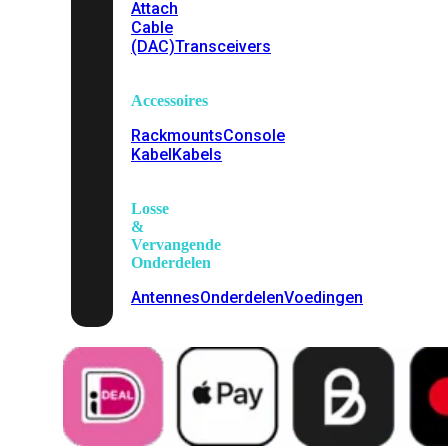
Attach
Cable
(DAC)
Transceivers
Accessoires
Rackmounts
Console
Kabel
Kabels
Losse
&
Vervangende
Onderdelen
Antennes
Onderdelen
Voedingen