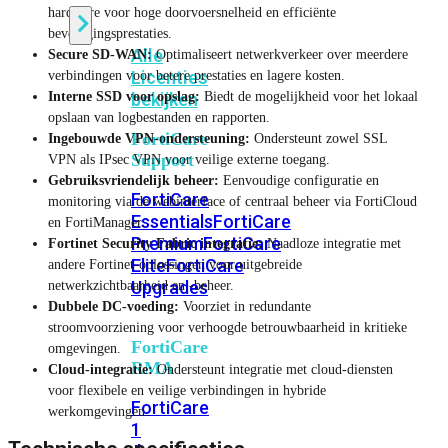
hardware voor hoge doorvoersnelheid en efficiënte
beveiligingsprestaties.
Alle
Secure SD-WAN:
Optimaliseert netwerkverkeer over meerdere
Licenties
verbindingen voor betere prestaties en lagere kosten.
Interne SSD voor opslag:
Biedt de mogelijkheid voor het lokaal
bekijken
opslaan van logbestanden en rapporten.
FortiCare
Ingebouwde VPN-ondersteuning:
Ondersteunt zowel SSL
Support
VPN als IPsec VPN voor veilige externe toegang.
Gebruiksvriendelijk beheer:
Eenvoudige configuratie en
FortiCare
monitoring via de webinterface of centraal beheer via FortiCloud
Essentials
FortiCare
en FortiManager.
Premium
FortiCare
Fortinet Security Fabric integratie:
Naadloze integratie met
Elite
FortiCare
andere Fortinet-oplossingen voor uitgebreide
Upgrades
netwerkzichtbaarheid en -beheer.
Dubbele DC-voeding:
Voorziet in redundante
stroomvoorziening voor verhoogde betrouwbaarheid in kritieke
FortiCare
omgevingen.
RMA
Cloud-integratie:
Ondersteunt integratie met cloud-diensten
voor flexibele en veilige verbindingen in hybride
FortiCare
werkomgevingen.
1