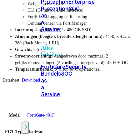
Protection
Enterprise
Webgebaseerde GUI
Protection
SOC
CLI (Command Line Interface)
as
FortiCloud Logging en Reporting
a
Centraal beheer via FortiManager
Service
Interne opslag:
960 GB (2x 480 GB SSD)
Afmetingen (hoogte x breedte x lengte in mm):
44.45 x 432 x
380 (Rack Mount, 1 RU)
Alles
Gewicht:
6,5 kg
bekijken
Stroomvoorziening:
Aangedreven door maximaal 2
gelijkstroomvoedingen (2 voedingen meegeleverd), 48-60V DC
FortiCare
Security
Temperatuurbereik:
0°C tot 40°C operationeel
Bundels
SOC
as
Datasheet:
Download
a
Service
Endpoint
Model
FortiGate-401F
Beveiliging
FGT-Type
Hardware