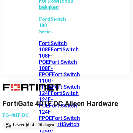
FortiSwitches
bekijken
FortiSwitch
100
Series
FortiSwitch
108F
FortiSwitch
108F-
POE
FortiSwitch
108F-
FPOE
FortiSwitch
110G-
FPOE
FortiSwitch
124F
FortiSwitch
124F-
FortiGate 401F DC Alleen Hardware
POE
FortiSwitch
124F-
FG-401F-DC
FPOE
FortiSwitch
124G
FortiSwitch
Levertijd: 4 - 10 dagen
124G-