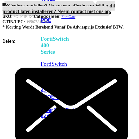
248E-
Grotere aantallen? Vraag een offerte aan.
Wilt u dit
FPOE
FortiSwitchRugged
product laten installeren? Neem contact met ons op.
216F-
SKU:
Categorieën:
FG-401F-DC
FortiGate
POE
GTIN/UPC:
195875318760
* Korting Wordt Berekend Vanaf De Adviesprijs Exclusief BTW.
FortiSwitch
Delen:
400
Series
FortiSwitch
FortiSwitch
424E
424E-
POE
FortiSwitch
424E-
FPOE
FortiSwitch
424E-
Fiber
FortiSwitch
448E
FortiSwitch
448E-
POE
FortiSwitch
448E-