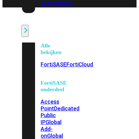
beschikbaar!
Cloud
Alle
bekijken
FortiSASE
FortiCloud
FortiSASE
onderdeel
Access
Point
Dedicated
Public
IP
Global
Add-
on
Global