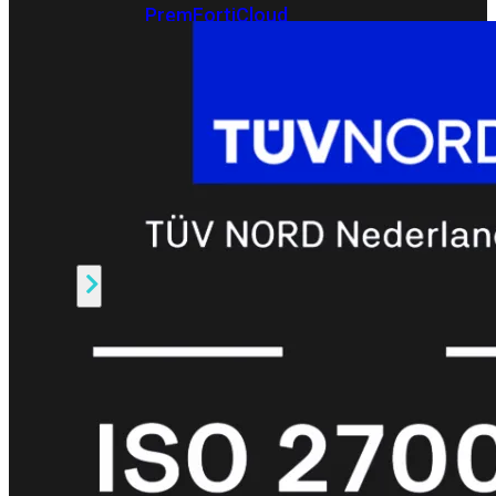
Prem
FortiCloud
Alles
bekijken
FortiClient
FortiEndpoint
Security
Fabric
Producten
FortiGate
FortiSwitch
FortiAP