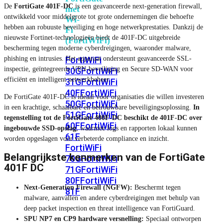
De
FortiGate 401F-DC
is een geavanceerde next-generation firewall,
met
ontwikkeld voor middelgrote tot grote ondernemingen die behoefte
Wi-
hebben aan robuuste beveiliging en hoge netwerkprestaties. Dankzij de
Fi
nieuwste Fortinet-technologieën biedt de 401F-DC uitgebreide
(FortiWiFi)
bescherming tegen moderne cyberdreigingen, waaronder malware,
phishing en intrusies. Het apparaat ondersteunt geavanceerde SSL-
FortiWiFi
inspectie, geïntegreerde VPN-beveiliging en Secure SD-WAN voor
30G
FortiWiFi
efficiënt en intelligent netwerkbeheer.
31G
FortiWiFi
40F
FortiWiFi
De FortiGate 401F-DC is ideaal voor organisaties die willen investeren
50G
FortiWiFi
in een krachtige, schaalbare en betrouwbare beveiligingsoplossing.
In
51G
FortiWiFi
tegenstelling tot de FortiGate 400F-DC beschikt de 401F-DC over
60F
FortiWiFi
ingebouwde SSD-opslag
, waarmee logs en rapporten lokaal kunnen
61F
worden opgeslagen voor verbeterde compliance en inzicht.
FortiWiFi
Belangrijkste kenmerken van de FortiGate
70G
FortiWiFi
401F DC
71G
FortiWiFi
80F
FortiWiFi
Next-Generation Firewall (NGFW):
Beschermt tegen
81F
malware, aanvallen en andere cyberdreigingen met behulp van
deep packet inspection en threat intelligence van FortiGuard.
SPU NP7 en CP9 hardware versnelling:
Speciaal ontworpen
Licentie