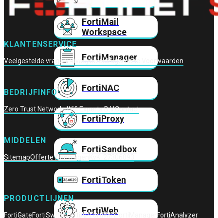
FortiMail
Workspace
KLANTENSERVICE
FortiManager
Veelgestelde vragen
Privacybeleid
Algemene Voorwaarden
FortiNAC
BEDRIJFINFO
Zero Trust Networks
Wifi Experts B.V.
Contact
FortiProxy
MIDDELEN
FortiSandbox
Sitemap
Offerte Aanvragen
KvK: 27306093
FortiToken
PRODUCTLIJNEN
FortiWeb
FortiGate
FortiSwitch
FortiAP
FortiWiFi
FortiManager
FortiAnalyzer