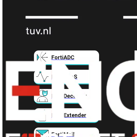
FortiAnalyzer
FortiAuthenticator
FortiADC
FortiDDoS
FortiDeceptor
FortiExtender
FortiMail