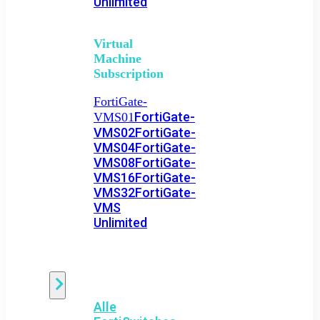
Unlimited
Virtual
Machine
Subscription
FortiGate-
FortiGate-
VMS01
VMS02
FortiGate-
VMS04
FortiGate-
VMS08
FortiGate-
VMS16
FortiGate-
VMS32
FortiGate-
VMS
Unlimited
Switch
Alle