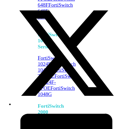
648F
FortiSwitch
648F-
FPOE
FortiSwitch
1000
Series
FortiSwitch
1024E
FortiSwitch
1048E
FortiSwitch
T1024E
FortiSwitch
T1024F-
FPOE
FortiSwitch
1048G
FortiSwitch
2000
Series