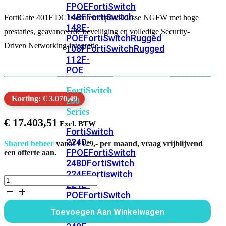
FPOE
FortiSwitch
148F
FortiSwitch
FortiGate 401F DC is een enterprise-klasse NGFW met hoge
148F-
prestaties, geavanceerde beveiliging en volledige Security-
POE
FortiSwitchRugged
Driven Networking-integratie.
108F
FortiSwitchRugged
112F-
POE
FortiSwitch
Korting: € 3.070,49
200
Series
€
17.403,51
FortiSwitch
224D-
Shared beheer
vanaf €129,- per maand, vraag vrijblijvend
FPOE
FortiSwitch
een offerte aan.
248D
FortiSwitch
224E
Fortiswitch
FortiGate
224E-
401F
POE
FortiSwitch
DC
248E-
Alleen
Toevoegen Aan Winkelwagen
POE
FortiSwitch
Hardware
aantal