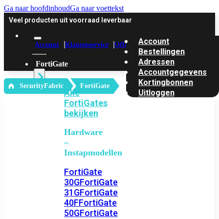
Ga naar hoofdinhoud
Ga naar voettekst
Veel producten uit voorraad leverbaar
Account
Account
Klantenservice
Offerte
Bestellingen
Adressen
FortiGate
Accountgegevens
Kortingbonnen
‎ SecurityFabric
FortiGate
Alle
Uitloggen
FortiGates
bekijken
Hardware
–
Instapmodellen
FortiGate
30G
FortiGate
31G
FortiGate
40F
FortiGate
50G
FortiGate