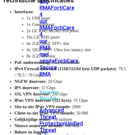
Technische specificaties
dag
RMA
FortiCare
Interfaces:
4
1x USB poort
uur
1x Consolepoort
RMA
FortiCare
2x GE RJ45 MGMT/HA poort
4
16x GE RJ45 poort
uur
4x 1GE/10GE SFP+ slot
RMA
4x 10GE SFP+ Ultra low latency slot
met
8x 1GE SFP slot
onsite
FortiCare
PoE ondersteuning:
Niet beschikbaar
Secure
IPv4 Firewall doorvoer (1518/512/64 byte UDP packets):
79,5
RMA
/ 78,5 / 70 Gbps
NGFW doorvoer:
10 Gbps
IPS doorvoer:
12 Gbps
Security
SSL VPN doorvoer:
3,6 Gbps
Bundels
IPsec VPN doorvoer (512 byte):
55 Gbps
Site-to-site IPsec VPN-tunnels:
2000
Advanced
Client-to-site IPsec VPN-tunnels:
50 000
Threat
Gelijktijdige sessies:
7,8 miljoen
Protection
Unified
Nieuwe sessies per seconde:
500 000
Threat
Beheer en logging: