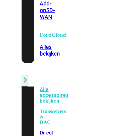
Add-
on
SD-
WAN
FortiCloud
Alles
bekijken
Accessoires
Alle
accessoires
bekijken
Transceivers
&
DAC
Direct