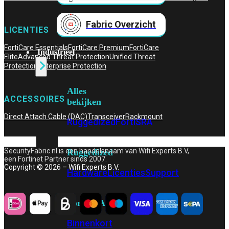
Fabric Overzicht
LICENTIES
FortiCare Essentials
FortiCare Premium
FortiCare
Industrieel
Elite
Advanced Threat Protection
Unified Threat
Protection
Enterprise Protection
Alles
ACCESSOIRES
bekijken
Direct Attach Cable (DAC)
Transceiver
Rackmount
Ruggedized
FortiSRA
SecurityFabric.nl is een handelsnaam van Wifi Experts B.V,
Ruggedized
een Fortinet Partner sinds 2007.
Copyright © 2026 – Wifi Experts B.V.
Hardware
Licenties
Support
FortiSRA
Binnenkort