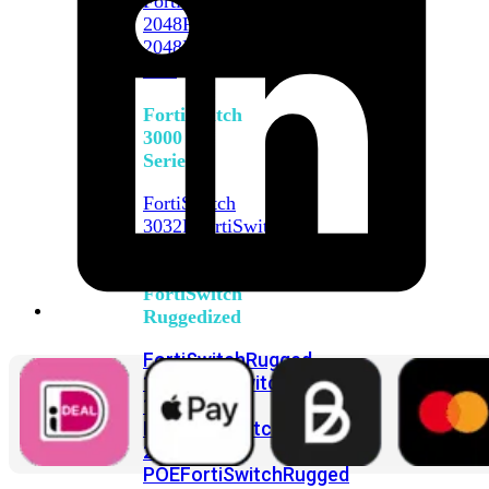
FortiSwitch
2048F
FortiSwitch
2048F-
B2F
FortiSwitch
3000
Series
FortiSwitch
3032E
FortiSwitch
3032G
FortiSwitch
Ruggedized
FortiSwitchRugged
108F
FortiSwitchRugged
112F-
POE
FortiSwitchRugged
216F-
POE
FortiSwitchRugged