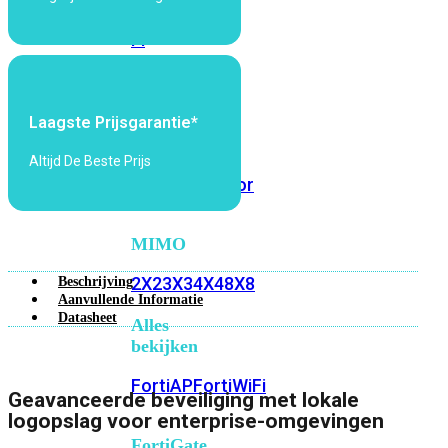
6E
Wi-
Fi
7
Wi-
Laagste Prijsgarantie*
Fi
Omgeving
Altijd De Beste Prijs
Indoor
Outdoor
MIMO
2X2
3X3
4X4
8X8
Beschrijving
Aanvullende Informatie
Datasheet
Alles
bekijken
FortiAP
FortiWiFi
Geavanceerde beveiliging met lokale
logopslag voor enterprise-omgevingen
FortiGate