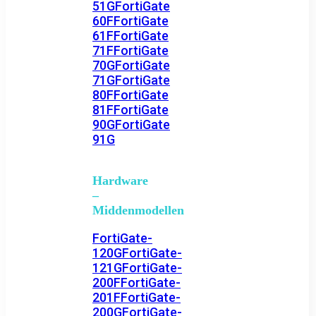
51G
FortiGate
60F
FortiGate
61F
FortiGate
71F
FortiGate
70G
FortiGate
71G
FortiGate
80F
FortiGate
81F
FortiGate
90G
FortiGate
91G
Hardware
–
Middenmodellen
FortiGate-
120G
FortiGate-
121G
FortiGate-
200F
FortiGate-
201F
FortiGate-
200G
FortiGate-