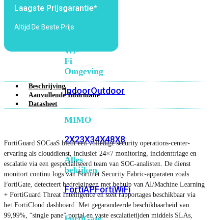
6E
Wi-
Laagste Prijsgarantie*
Fi
Altijd De Beste Prijs
7
Wi-
Fi
Omgeving
Beschrijving
Indoor
Outdoor
Aanvullende Informatie
Datasheet
MIMO
2X2
3X3
4X4
8X8
FortiGuard SOCaaS biedt een volledige security operations-center-
ervaring als clouddienst, inclusief 24×7 monitoring, incidenttriage en
Alles
escalatie via een gespecialiseerd team van SOC-analisten. De dienst
bekijken
monitort continu logs van Fortinet Security Fabric-apparaten zoals
FortiGate, detecteert bedreigingen met behulp van AI/Machine Learning
FortiAP
FortiWiFi
+ FortiGuard Threat Intelligence en stelt rapportages beschikbaar via
het FortiCloud dashboard. Met gegarandeerde beschikbaarheid van
99,99%, “single pane” portal en vaste escalatietijden middels SLAs,
FortiGate