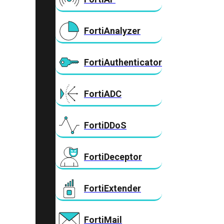
FortiAnalyzer
FortiAuthenticator
FortiADC
FortiDDoS
FortiDeceptor
FortiExtender
FortiMail