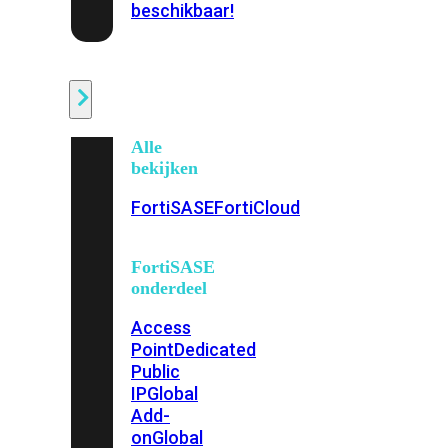
beschikbaar!
Cloud
Alle
bekijken
FortiSASE
FortiCloud
FortiSASE
onderdeel
Access
Point
Dedicated
Public
IP
Global
Add-
on
Global