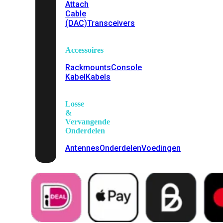
Attach
Cable
(DAC)
Transceivers
Accessoires
Rackmounts
Console
Kabel
Kabels
Losse
&
Vervangende
Onderdelen
Antennes
Onderdelen
Voedingen