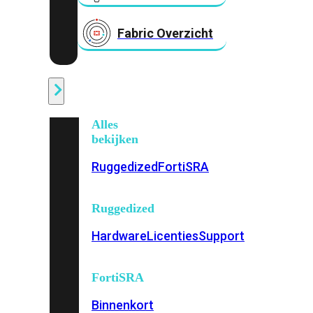
Fabric Overzicht
Industrieel
Alles
bekijken
Ruggedized
FortiSRA
Ruggedized
Hardware
Licenties
Support
FortiSRA
Binnenkort