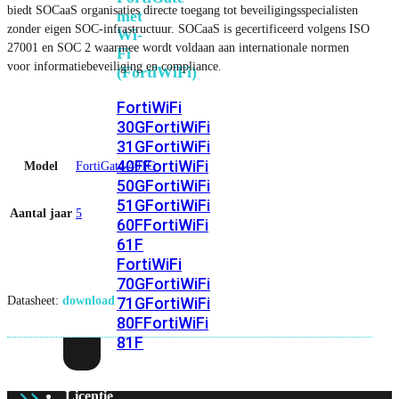
biedt SOCaaS organisaties directe toegang tot beveiligingsspecialisten
met
zonder eigen SOC-infrastructuur. SOCaaS is gecertificeerd volgens ISO
Wi-
27001 en SOC 2 waarmee wordt voldaan aan internationale normen
Fi
voor informatiebeveiliging en compliance.
(FortiWiFi)
FortiWiFi
30G
FortiWiFi
31G
FortiWiFi
40F
FortiWiFi
Model
FortiGate-401G
50G
FortiWiFi
51G
FortiWiFi
Aantal jaar
5
60F
FortiWiFi
61F
FortiWiFi
70G
FortiWiFi
Datasheet:
download
71G
FortiWiFi
80F
FortiWiFi
81F
Licentie