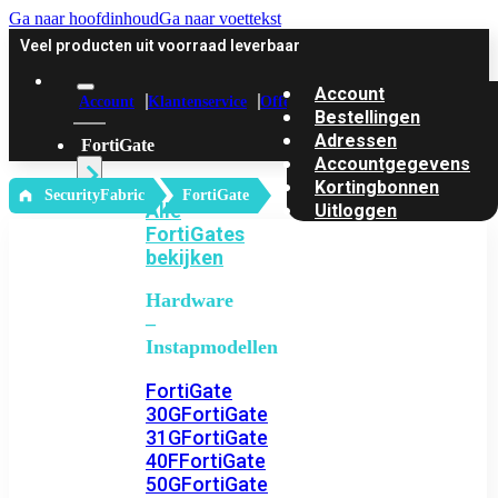
Ga naar hoofdinhoud
Ga naar voettekst
Veel producten uit voorraad leverbaar
Account
Account
Klantenservice
Offerte
Bestellingen
Adressen
FortiGate
Accountgegevens
Kortingbonnen
‎ SecurityFabric
FortiGate
Alle
Uitloggen
FortiGates
bekijken
Hardware
–
Instapmodellen
FortiGate
30G
FortiGate
31G
FortiGate
40F
FortiGate
50G
FortiGate