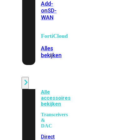
Add-
on
SD-
WAN
FortiCloud
Alles
bekijken
Accessoires
Alle
accessoires
bekijken
Transceivers
&
DAC
Direct