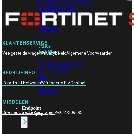
Protection
Enterprise
Protection
SOC
as
a
Service
KLANTENSERVICE
Alles
bekijken
Veelgestelde vragen
Privacybeleid
Algemene Voorwaarden
FortiCare
Security
Bundels
SOC
BEDRIJFINFO
as
a
Zero Trust Networks
Wifi Experts B.V.
Contact
Service
MIDDELEN
Endpoint
Sitemap
Offerte Aanvragen
KvK: 27306093
Beveiliging