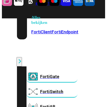
Prem
FortiCloud
Alles
bekijken
FortiClient
FortiEndpoint
Security
Fabric
Producten
FortiGate
FortiSwitch
FortiAP