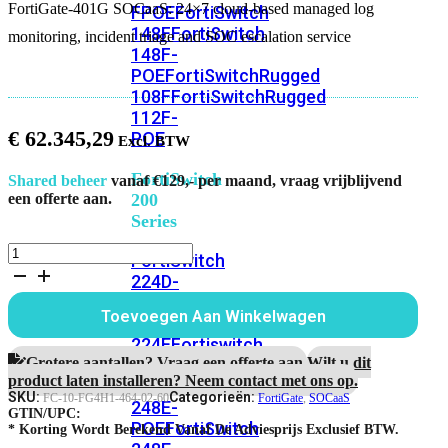
FortiGate-401G SOCaaS: 24×7 cloud-based managed log
FPOE
FortiSwitch
148F
FortiSwitch
monitoring, incident triage and SOC escalation service
148F-
POE
FortiSwitchRugged
108F
FortiSwitchRugged
112F-
€
62.345,29
POE
FortiSwitch
Shared beheer
vanaf €129,- per maand, vraag vrijblijvend
200
een offerte aan.
Series
FortiGate-
FortiSwitch
401G
224D-
5
FPOE
FortiSwitch
Jaar
Toevoegen Aan Winkelwagen
248D
FortiSwitch
SOCaaS
Service
224E
Fortiswitch
aantal
Grotere aantallen? Vraag een offerte aan.
Wilt u dit
224E-
product laten installeren? Neem contact met ons op.
POE
FortiSwitch
SKU:
Categorieën:
FC-10-FG4H1-464-02-60
FortiGate
,
SOCaaS
248E-
GTIN/UPC:
POE
FortiSwitch
* Korting Wordt Berekend Vanaf De Adviesprijs Exclusief BTW.