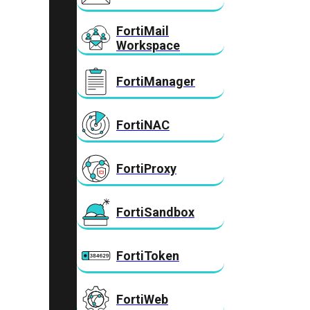
FortiMail
Workspace
FortiManager
FortiNAC
FortiProxy
FortiSandbox
FortiToken
FortiWeb