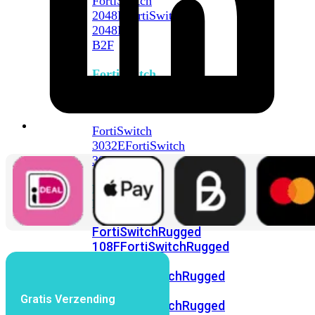
FortiSwitch
2048F
FortiSwitch
2048F-
B2F
FortiSwitch
3000
Series
FortiSwitch
3032E
FortiSwitch
3032G
FortiSwitch
Ruggedized
FortiSwitchRugged
108F
FortiSwitchRugged
112F-
POE
FortiSwitchRugged
216F-
Gratis Verzending
POE
FortiSwitchRugged