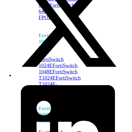
648F
FortiSwitch
648F-
FPOE
FortiSwitch
1000
Series
FortiSwitch
1024E
FortiSwitch
1048E
FortiSwitch
T1024E
FortiSwitch
T1024F-
FPOE
FortiSwitch
1048G
FortiSwitch
2000
Series