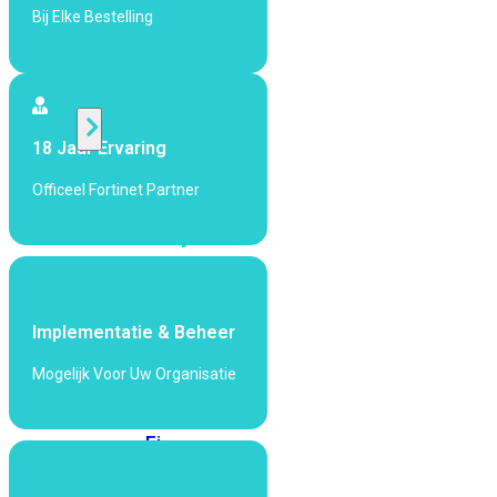
424F-
Bij Elke Bestelling
POE
WiFi
18 Jaar Ervaring
Alle
Access
Officeel Fortinet Partner
Points
bekijken
Wi-
Fi
Generatie
Implementatie & Beheer
Wi-
Mogelijk Voor Uw Organisatie
Fi
5
Wi-
Fi
6
Wi-
Fi