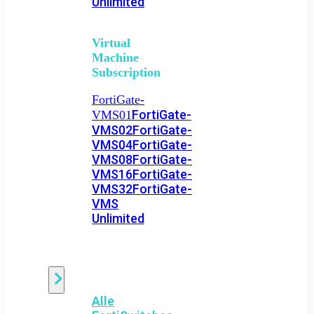
Unlimited
Virtual
Machine
Subscription
FortiGate-
FortiGate-
VMS01
VMS02
FortiGate-
VMS04
FortiGate-
VMS08
FortiGate-
VMS16
FortiGate-
VMS32
FortiGate-
VMS
Unlimited
Switch
Alle