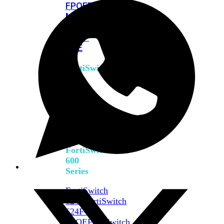
FPOE
FortiSwitch
M426E-
FPOE
FortiSwitchRugged
424F-
POE
FortiSwitch
500
Series
FortiSwitch
548D-
FPOE
FortiSwitch
600
Series
FortiSwitch
624F
FortiSwitch
624F-
FPOE
FortiSwitch