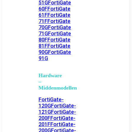
51G
FortiGate
60F
FortiGate
61F
FortiGate
71F
FortiGate
70G
FortiGate
71G
FortiGate
80F
FortiGate
81F
FortiGate
90G
FortiGate
91G
Hardware
–
Middenmodellen
FortiGate-
120G
FortiGate-
121G
FortiGate-
200F
FortiGate-
201F
FortiGate-
200G
FortiGate-