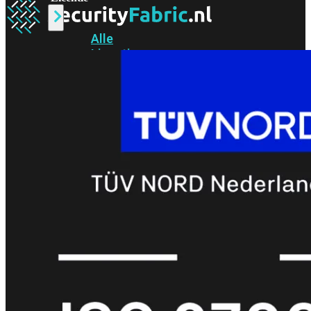
Alle
Licenties
bekijken
FortiCare
Support
FortiCare
Essentials
FortiCare
Premium
FortiCare
Elite
FortiCare
Upgrades
FortiCare
RMA
FortiCare
1