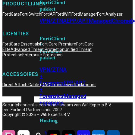
FortiClient
PRODUCTLIJNEN
pakket
FortiGate
FortiSwitch
FortiAP
FortiWiFi
FortiManager
FortiAnalyzer
VPN/ZTNA
EPP/APT
Managed
Chromeb
LICENTIES
FortiClient
FortiCare Essentials
FortiCare Premium
FortiCare
+
Elite
Advanced Threat Protection
Unified Threat
Forensics
Protection
Enterprise Protection
pakket
VPN/ZTNA
ACCESSOIRES
+
Forensics
EPP/APT
Direct Attach Cable (DAC)
Transceiver
Rackmount
+
Forensics
Managed
Forensics
SecurityFabric.nl is een handelsnaam van Wifi Experts B.V,
een Fortinet Partner sinds 2007.
Copyright © 2026 – Wifi Experts B.V.
Hosting
On-