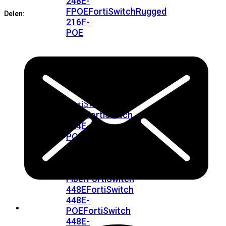
248E-
FPOE
FortiSwitchRugged
Delen:
216F-
POE
FortiSwitch
400
Series
FortiSwitch
FortiSwitch
424E
424E-
POE
FortiSwitch
424E-
FPOE
FortiSwitch
424E-
Fiber
FortiSwitch
448E
FortiSwitch
448E-
POE
FortiSwitch
448E-