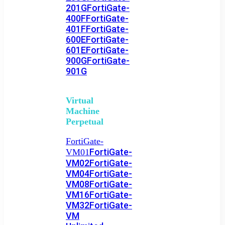
201G
FortiGate-
400F
FortiGate-
401F
FortiGate-
600E
FortiGate-
601E
FortiGate-
900G
FortiGate-
901G
Virtual
Machine
Perpetual
FortiGate-
FortiGate-
VM01
VM02
FortiGate-
VM04
FortiGate-
VM08
FortiGate-
VM16
FortiGate-
VM32
FortiGate-
VM