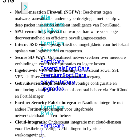
51G
Next-Generation Firewall (NGFW):
Beschermt tegen
Alle
malware, aanvallen en andere cyberdreigingen met behulp van
Licenties
deep packet inspection en threat intelligence van FortiGuard.
bekijken
SPU-versnelling:
Speciaal ontworpen hardware voor hoge
doorvoersnelheid en efficiënte beveiligingsprestaties.
FortiCare
Interne SSD voor opslag:
Biedt de mogelijkheid voor het lokaal
Support
opslaan van logbestanden en rapporten.
Secure SD-WAN:
Optimaliseert netwerkverkeer over meerdere
FortiCare
verbindingen voor betere prestaties en lagere kosten.
Essentials
FortiCare
Ingebouwde VPN-ondersteuning:
Ondersteunt zowel SSL
Premium
FortiCare
VPN als IPsec VPN voor veilige externe toegang.
Elite
FortiCare
Gebruiksvriendelijk beheer:
Eenvoudige configuratie en
Upgrades
monitoring via de webinterface of centraal beheer via FortiCloud
en FortiManager.
Fortinet Security Fabric integratie:
Naadloze integratie met
FortiCare
andere Fortinet-oplossingen voor uitgebreide
RMA
netwerkzichtbaarheid en -beheer.
Cloud-integratie:
Ondersteunt integratie met cloud-diensten
FortiCare
voor flexibele en veilige verbindingen in hybride
1
werkomgevingen.