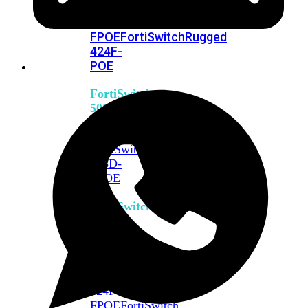
FPOE
FortiSwitch
M426E-
FPOE
FortiSwitchRugged
424F-
POE
FortiSwitch
500
Series
FortiSwitch
548D-
FPOE
FortiSwitch
600
Series
FortiSwitch
624F
FortiSwitch
624F-
FPOE
FortiSwitch