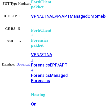
FortiClient
FGT-Type
Hardware
pakket
VPN/ZTNA
EPP/APT
Managed
Chromeb
1GE SFP
1
GE RJ
5
FortiClient
+
Forensics
SSD
Ja
pakket
VPN/ZTNA
+
Forensics
EPP/APT
Datasheet:
Download
+
Forensics
Managed
Forensics
Hosting
On-