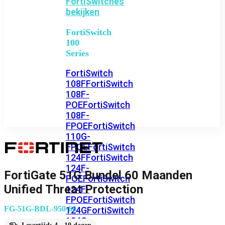
FortiSwitches
bekijken
FortiSwitch
100
Series
FortiSwitch
108F
FortiSwitch
108F-
POE
FortiSwitch
108F-
FPOE
FortiSwitch
110G-
FPOE
FortiSwitch
124F
FortiSwitch
124F-
FortiGate 51G Bundel 60 Maanden
POE
FortiSwitch
Unified Threat Protection
124F-
FPOE
FortiSwitch
FG-51G-BDL-950-60
124G
FortiSwitch
124G-