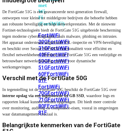
middelgrote bedrijven
met
Wi-
De FortiGate 51G is een geavanceerde next-generation firewall,
Fi
ontworpen voor kleine tot middelgrote bedrijven die behoefte hebben
(FortiWiFi)
aan robuuste beveiliging en hoge netwerkprestaties. Met de nieuwste
Fortinet-technologieën biedt de FortiGate 51G uitgebreide bescherming
FortiWiFi
tegen moderne cyberdreigingen, zoals malware, phishing en intrusies.
30G
FortiWiFi
Het apparaat ondersteunt uitgebreide SSL-inspectie en VPN-beveiliging
31G
FortiWiFi
en beschikt over Secure SD-WAN-functionaliteit voor efficiënt en
40F
FortiWiFi
flexibel netwerkbeheer. Hierdoor is de FortiGate 51G een veelzijdige en
50G
FortiWiFi
betrouwbare netwerkoplossing, perfect voor dynamische
51G
FortiWiFi
werkomgevingen.
60F
FortiWiFi
Verschil met de FortiGate 50G
61F
FortiWiFi
In tegenstelling tot de FortiGate 50G beschikt de FortiGate 51G over
70G
FortiWiFi
interne opslag via een ingebouwde 64 GB SSD
, waardoor logs en
71G
FortiWiFi
rapporten lokaal kunnen worden opgeslagen. Dit biedt meer controle
80F
FortiWiFi
over monitoring, auditing en compliance-eisen, vooral in omgevingen
81F
waar datamanagement cruciaal is.
Belangrijkste kenmerken van de FortiGate
Licentie