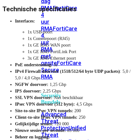
dag
RMA
FortiCare
Technische specificaties
4
uur
Interfaces:
RMA
FortiCare
1x USB-poort
4
1x Consolepoort (RJ45)
uur
1x GE RJ45 WAN poort
RMA
1x GE RJ45 FortiLink Port
met
3x GE RJ45 Ethernet poort
onsite
FortiCare
PoE ondersteuning:
Ja
Secure
IPv4 Firewall doorvoer (1518/512/64 byte UDP packets)
: 5,0 /
RMA
5,0 / 4,0 Gbps
NGFW doorvoer:
1,25 Gbp
IPS doorvoer:
2,25 Gbps
Security
SSL VPN doorvoer:
Niet beschikbaar
Bundels
IPsec VPN doorvoer (512 byte):
4,5 Gbps
Site-to-site IPsec VPN tunnels:
200
Advanced
Client-to-site IPsec VPN tunnels:
250
Threat
Gelijktijdige sessies:
720 000
Protection
Unified
Nieuwe sessies per seconde:
85 000
Threat
Beheer en logging: