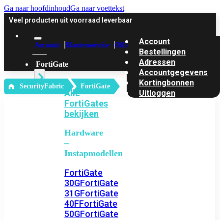
Ga naar hoofdinhoud
Ga naar voettekst
Veel producten uit voorraad leverbaar
Account
Account
Klantenservice
Offerte
Bestellingen
Adressen
FortiGate
Accountgegevens
Kortingbonnen
‎ SecurityFabric
FortiGate
Alle
Uitloggen
FortiGates
bekijken
Hardware
–
Instapmodellen
FortiGate
30G
FortiGate
31G
FortiGate
40F
FortiGate
50G
FortiGate