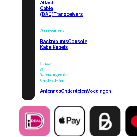
Attach
Cable
(DAC)
Transceivers
Accessoires
Rackmounts
Console
Kabel
Kabels
Losse
&
Vervangende
Onderdelen
Antennes
Onderdelen
Voedingen