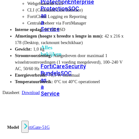
Protection
Enterprise
Webgebaseerde GUI
Protection
SOC
CLI (Command Line Interface)
as
FortiCloud Logging en Reporting
a
Centrale beheer via FortiManager
Service
Interne opslag:
64 GB SSD
Afmetingen (hoogte x breedte x lengte in mm):
42 x 216 x
178 (Desktop, rackmount beschikbaar)
Alles
Gewicht:
1,0 kg
bekijken
Stroomvoorziening:
Aangedreven door maximaal 1
wisselstroomvoedingen (1 voeding meegeleverd), 100–240 V
FortiCare
Security
AC, 50/60 Hz
Bundels
SOC
Energieverbruik:
76,3 W maximaal
as
Temperatuurbereik:
0°C tot 40°C operationeel
a
Service
Datasheet:
Download
Endpoint
Beveiliging
Model
FortiGate-51G