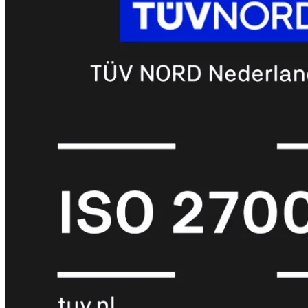
FortiMail
Workspace
FortiManager
FortiNAC
FortiProxy
FortiSandbox
FortiToken
FortiWeb