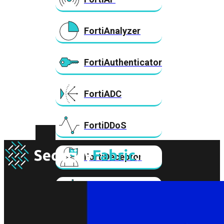
FortiAnalyzer
FortiAuthenticator
FortiADC
Rackmount FortiGate 50G-serie
€
145,00
Toevoegen
FortiDDoS
FortiDeceptor
FortiExtender
FortiMail