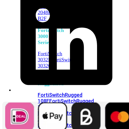
FortiSwitch
2048F
FortiSwitch
2048F-
B2F
FortiSwitch
3000
Series
FortiSwitch
3032E
FortiSwitch
3032G
FortiSwitch
Ruggedized
FortiSwitchRugged
108F
FortiSwitchRugged
112F-
POE
FortiSwitchRugged
216F-
POE
FortiSwitchRugged