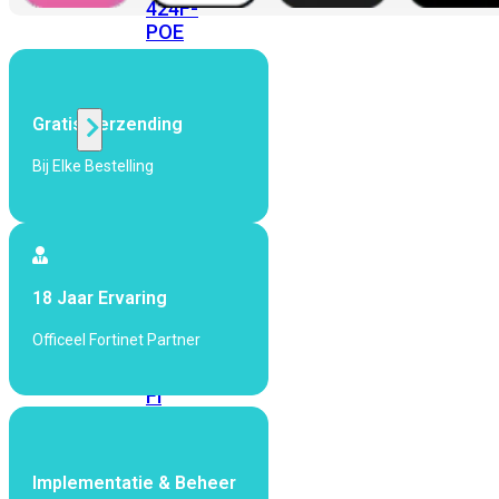
424F-
POE
WiFi
Gratis Verzending
Alle
Bij Elke Bestelling
Access
Points
bekijken
Wi-
18 Jaar Ervaring
Fi
Generatie
Officeel Fortinet Partner
Wi-
Fi
5
Wi-
Fi
6
Wi-
Implementatie & Beheer
Fi