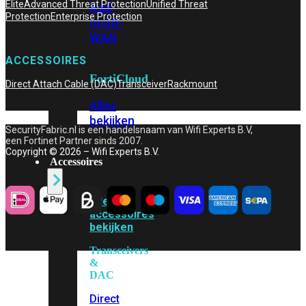
Elite
Advanced Threat Protection
Unified Threat
Add-
Protection
Enterprise Protection
on
SD-
WAN
ACCESSOIRES
FortiCloud
Direct Attach Cable (DAC)
Transceiver
Rackmount
Alles
bekijken
SecurityFabric.nl is een handelsnaam van Wifi Experts B.V,
een Fortinet Partner sinds 2007.
Copyright © 2026 – Wifi Experts B.V.
Accessoires
Alle
accessoires
bekijken
Transceivers
&
DAC
Direct