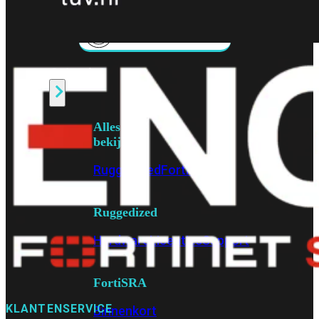
Fabric Overzicht
Industrieel
Alles
bekijken
Ruggedized
FortiSRA
Ruggedized
Hardware
Licenties
Support
FortiSRA
KLANTENSERVICE
Binnenkort