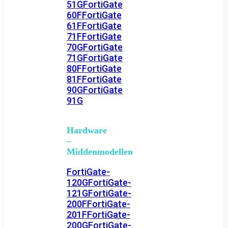
51G
FortiGate
60F
FortiGate
61F
FortiGate
71F
FortiGate
70G
FortiGate
71G
FortiGate
80F
FortiGate
81F
FortiGate
90G
FortiGate
91G
Hardware
–
Middenmodellen
FortiGate-
120G
FortiGate-
121G
FortiGate-
200F
FortiGate-
201F
FortiGate-
200G
FortiGate-