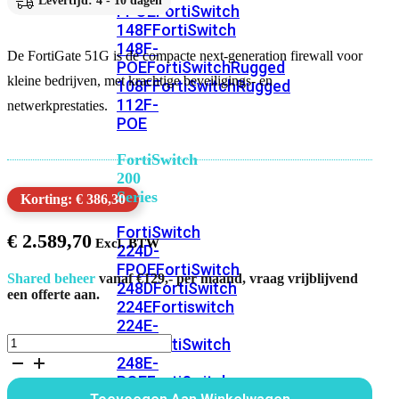
Levertijd: 4 - 10 dagen
FPOE
FortiSwitch
148F
FortiSwitch
148F-
De FortiGate 51G is de compacte next-generation firewall voor
POE
FortiSwitchRugged
kleine bedrijven, met krachtige beveiligings- en
108F
FortiSwitchRugged
112F-
netwerkprestaties.
POE
FortiSwitch
200
Series
Korting: € 386,30
FortiSwitch
€
2.589,70
224D-
FPOE
FortiSwitch
Shared beheer
vanaf €129,- per maand, vraag vrijblijvend
248D
FortiSwitch
een offerte aan.
224E
Fortiswitch
224E-
FortiGate
POE
FortiSwitch
51G
248E-
Bundel
POE
FortiSwitch
60