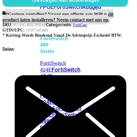
248E-
Toevoegen Aan Winkelwagen
Maanden
FPOE
FortiSwitchRugged
Unified
216F-
Threat
Grotere aantallen? Vraag een offerte aan.
Wilt u dit
Protection
POE
product laten installeren? Neem contact met ons op.
aantal
SKU:
Categorieën:
FG-51G-BDL-950-60
FortiGate
GTIN/UPC:
195875405880
* Korting Wordt Berekend Vanaf De Adviesprijs Exclusief BTW.
FortiSwitch
400
Delen:
Series
FortiSwitch
FortiSwitch
424E
424E-
POE
FortiSwitch
424E-
FPOE
FortiSwitch
424E-
Fiber
FortiSwitch
448E
FortiSwitch
448E-
POE
FortiSwitch
448E-