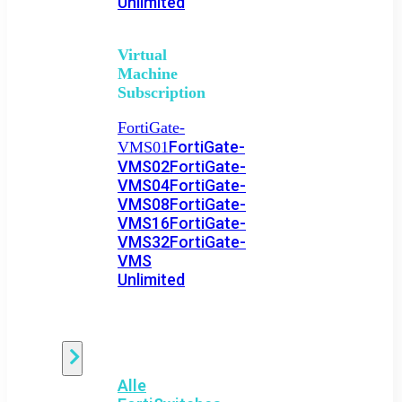
Unlimited
Virtual
Machine
Subscription
FortiGate-
FortiGate-
VMS01
VMS02
FortiGate-
VMS04
FortiGate-
VMS08
FortiGate-
VMS16
FortiGate-
VMS32
FortiGate-
VMS
Unlimited
Switch
Alle