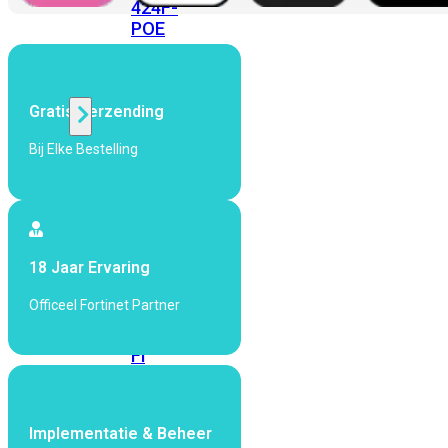
424F-
POE
WiFi
Gratis Verzending
Alle
Bij Elke Bestelling
Access
Points
bekijken
Wi-
18 Jaar Ervaring
Fi
Generatie
Officeel Fortinet Partner
Wi-
Fi
5
Wi-
Fi
6
Wi-
Implementatie & Beheer
Fi