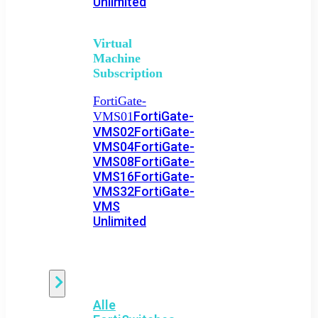
Unlimited
Virtual
Machine
Subscription
FortiGate-
FortiGate-
VMS01
VMS02
FortiGate-
VMS04
FortiGate-
VMS08
FortiGate-
VMS16
FortiGate-
VMS32
FortiGate-
VMS
Unlimited
Switch
Alle