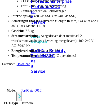
Protection
Enterprise
CLI (Command Line Interface)
Protection
SOC
FortiCloud Logging en Reporting
as
Centraal beheer via FortiManager
Interne opslag:
480 GB SSD (2x 240 GB SSD)
a
Afmetingen (hoogte x breedte x lengte in mm):
44.45 x 432 x
Service
380 (Rack Mount, 1 RU)
Gewicht:
7,5 kg
Alles
Stroomvoorziening:
Aangedreven door maximaal 2
bekijken
wisselstroomvoedingen (1 voeding meegeleverd), 100–240 V
AC, 50/60 Hz
FortiCare
Security
Energieverbruik:
Maximaal 244 W
Bundels
SOC
Temperatuurbereik:
0°C tot 40°C operationeel
as
Datasheet:
Download
a
Service
Endpoint
Beveiliging
Model
FortiGate-601E
FGT-Type
Hardware