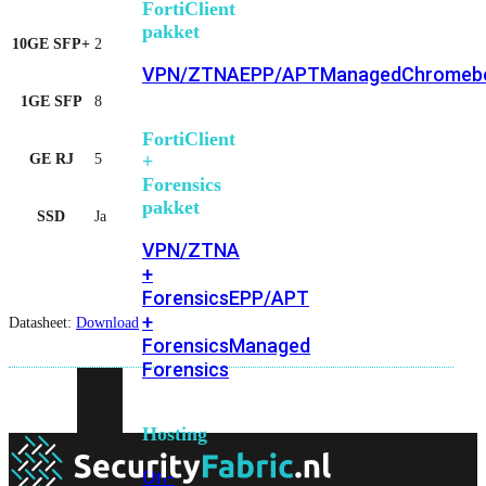
FortiClient
pakket
10GE SFP+
2
VPN/ZTNA
EPP/APT
Managed
Chromeb
1GE SFP
8
FortiClient
+
GE RJ
5
Forensics
pakket
SSD
Ja
VPN/ZTNA
+
Forensics
EPP/APT
+
Datasheet:
Download
Forensics
Managed
Forensics
Hosting
On-