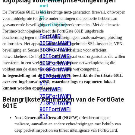
logopslag voor enterprise-omgevingen
met
Wi-
De FortiGate 601E is een krachtige next-generation firewall, ontworpen
Fi
voor middelgrote tot grote ondernemingen die behoefte hebben aan
(FortiWiFi)
geavanceerde beveiliging en hoge netwerkprestaties. Met de nieuwste
Fortinet-technologieën biedt de FortiGate 601E uitgebreide
FortiWiFi
bescherming tegen moderne cyberdreigingen, zoals malware, phishing
30G
FortiWiFi
en intrusies. Het apparaat ondersteunt uitgebreide SSL-inspectie, VPN-
31G
FortiWiFi
beveiliging en Secure SD-WAN-functionaliteit voor efficiënt
40F
FortiWiFi
netwerkbeheer. De FortiGate 601E is ideaal voor organisaties die willen
50G
FortiWiFi
investeren in een veelzijdige en betrouwbare netwerkoplossing die
51G
FortiWiFi
voldoet aan de eisen van een dynamische werkomgeving.
60F
FortiWiFi
In tegenstelling tot de FortiGate 600E beschikt de FortiGate 601E
over een ingebouwde SSD, waardoor logs en rapporten lokaal
61F
kunnen worden opgeslagen.
FortiWiFi
70G
FortiWiFi
Belangrijkste kenmerken van de FortiGate
71G
FortiWiFi
601E
80F
FortiWiFi
81F
Next-Generation Firewall (NGFW):
Beschermt tegen
malware, aanvallen en andere cyberdreigingen met behulp van
deep packet inspection en threat intelligence van FortiGuard.
Licentie