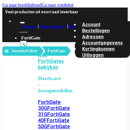
Ga naar hoofdinhoud
Ga naar voettekst
Veel producten uit voorraad leverbaar
Account
Account
Klantenservice
Offerte
Bestellingen
Adressen
FortiGate
Accountgegevens
Kortingbonnen
‎ SecurityFabric
FortiGate
Alle
Uitloggen
FortiGates
bekijken
Hardware
–
Instapmodellen
FortiGate
30G
FortiGate
31G
FortiGate
40F
FortiGate
50G
FortiGate