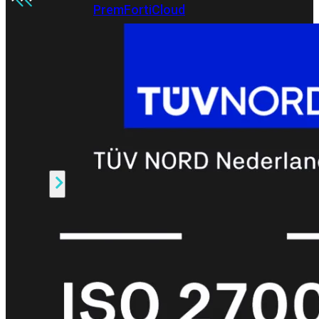
Prem
FortiCloud
Alles
bekijken
FortiClient
FortiEndpoint
Security
Fabric
Producten
FortiGate
FortiSwitch
FortiAP