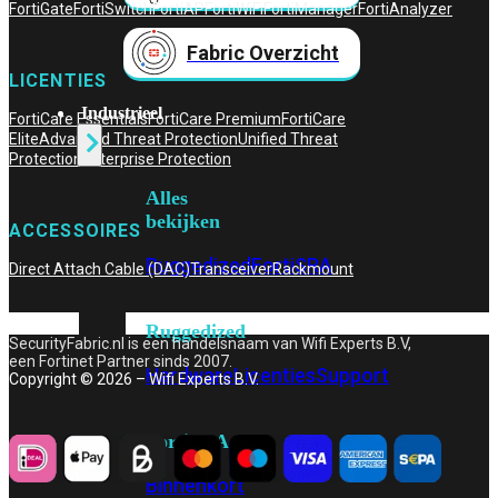
FortiGate
FortiSwitch
FortiAP
FortiWiFi
FortiManager
FortiAnalyzer
Fabric Overzicht
LICENTIES
Industrieel
FortiCare Essentials
FortiCare Premium
FortiCare
Elite
Advanced Threat Protection
Unified Threat
Protection
Enterprise Protection
Alles
bekijken
ACCESSOIRES
Ruggedized
FortiSRA
Direct Attach Cable (DAC)
Transceiver
Rackmount
Ruggedized
SecurityFabric.nl is een handelsnaam van Wifi Experts B.V,
een Fortinet Partner sinds 2007.
Hardware
Licenties
Support
Copyright © 2026 – Wifi Experts B.V.
FortiSRA
Binnenkort