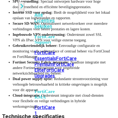
SPU-versnelling:
Speciaal ontworpen hardware voor hoge
doorvoersnelheid en efficiënte beveiligingsprestaties.
Interne SSD voor opslag:
Biedt de mogelijkheid voor het lokaal
Alle
opslaan van logbestanden en rapporten.
Licenties
Secure SD-WAN:
Optimaliseert netwerkverkeer over meerdere
bekijken
verbindingen voor betere prestaties en lagere kosten.
Ingebouwde VPN-ondersteuning:
Ondersteunt zowel SSL
FortiCare
VPN als IPsec VPN voor veilige externe toegang.
Support
Gebruiksvriendelijk beheer:
Eenvoudige configuratie en
monitoring via de webinterface of centraal beheer via FortiCloud
FortiCare
en FortiManager.
Essentials
FortiCare
Fortinet Security Fabric integratie:
Naadloze integratie met
Premium
FortiCare
andere Fortinet-oplossingen voor uitgebreide
Elite
FortiCare
netwerkzichtbaarheid en -beheer.
Upgrades
Dual power supply optie:
Redundante stroomvoorziening voor
verhoogde betrouwbaarheid in kritieke omgevingen is mogelijk
voor dit apparaat.
FortiCare
Cloud-integratie:
Ondersteunt integratie met cloud-diensten
RMA
voor flexibele en veilige verbindingen in hybride
werkomgevingen.
FortiCare
1
Technische specificaties