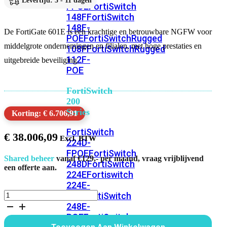
Levertijd: 5 - 11 dagen
FPOE
FortiSwitch
148F
FortiSwitch
148F-
De FortiGate 601E is een krachtige en betrouwbare NGFW voor
POE
FortiSwitchRugged
middelgrote ondernemingen en filialen, met hoge prestaties en
108F
FortiSwitchRugged
112F-
uitgebreide beveiliging.
POE
FortiSwitch
200
Series
Korting: € 6.706,91
FortiSwitch
€
38.006,09
224D-
FPOE
FortiSwitch
Shared beheer
vanaf €129,- per maand, vraag vrijblijvend
248D
FortiSwitch
een offerte aan.
224E
Fortiswitch
224E-
FortiGate
POE
FortiSwitch
601E
248E-
Bundel
POE
FortiSwitch
36