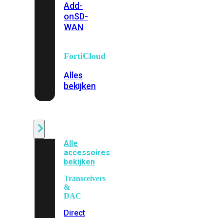
Add-
on
SD-
WAN
FortiCloud
Alles
bekijken
Accessoires
Alle
accessoires
bekijken
Transceivers
&
DAC
Direct