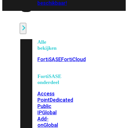
beschikbaar!
Cloud
Alle
bekijken
FortiSASE
FortiCloud
FortiSASE
onderdeel
Access
Point
Dedicated
Public
IP
Global
Add-
on
Global