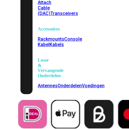
Attach
Cable
(DAC)
Transceivers
Accessoires
Rackmounts
Console
Kabel
Kabels
Losse
&
Vervangende
Onderdelen
Antennes
Onderdelen
Voedingen