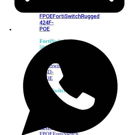
FPOE
FortiSwitch
M426E-
FPOE
FortiSwitchRugged
424F-
POE
FortiSwitch
500
Series
FortiSwitch
548D-
FPOE
FortiSwitch
600
Series
FortiSwitch
624F
FortiSwitch
624F-
FPOE
FortiSwitch