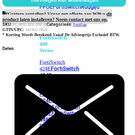
248E-
Toevoegen Aan Winkelwagen
Maanden
FPOE
FortiSwitchRugged
Unified
216F-
Threat
Grotere aantallen? Vraag een offerte aan.
Wilt u dit
Protection
POE
product laten installeren? Neem contact met ons op.
aantal
SKU:
Categorieën:
FG-601E-BDL-950-36
FortiGate
GTIN/UPC:
842382159828
* Korting Wordt Berekend Vanaf De Adviesprijs Exclusief BTW.
FortiSwitch
400
Delen:
Series
FortiSwitch
FortiSwitch
424E
424E-
POE
FortiSwitch
424E-
FPOE
FortiSwitch
424E-
Fiber
FortiSwitch
448E
FortiSwitch
448E-
POE
FortiSwitch
448E-