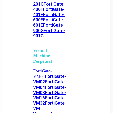
201G
FortiGate-
400F
FortiGate-
401F
FortiGate-
600E
FortiGate-
601E
FortiGate-
900G
FortiGate-
901G
Virtual
Machine
Perpetual
FortiGate-
FortiGate-
VM01
VM02
FortiGate-
VM04
FortiGate-
VM08
FortiGate-
VM16
FortiGate-
VM32
FortiGate-
VM