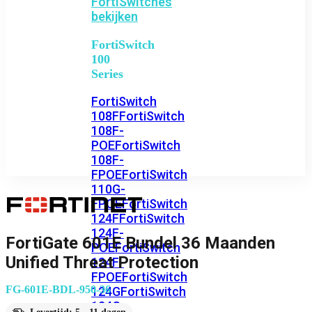
FortiSwitches
bekijken
FortiSwitch
100
Series
FortiSwitch
108F
FortiSwitch
108F-
POE
FortiSwitch
108F-
FPOE
FortiSwitch
110G-
FPOE
FortiSwitch
124F
FortiSwitch
124F-
FortiGate 601E Bundel 36 Maanden
POE
FortiSwitch
Unified Threat Protection
124F-
FPOE
FortiSwitch
FG-601E-BDL-950-36
124G
FortiSwitch
124G-