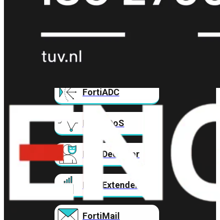
FortiAnalyzer
FortiAuthenticator
FortiADC
FortiDDoS
FortiDeceptor
FortiExtender
FortiMail