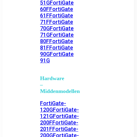
51G
FortiGate
60F
FortiGate
61F
FortiGate
71F
FortiGate
70G
FortiGate
71G
FortiGate
80F
FortiGate
81F
FortiGate
90G
FortiGate
91G
Hardware
–
Middenmodellen
FortiGate-
120G
FortiGate-
121G
FortiGate-
200F
FortiGate-
201F
FortiGate-
200G
FortiGate-