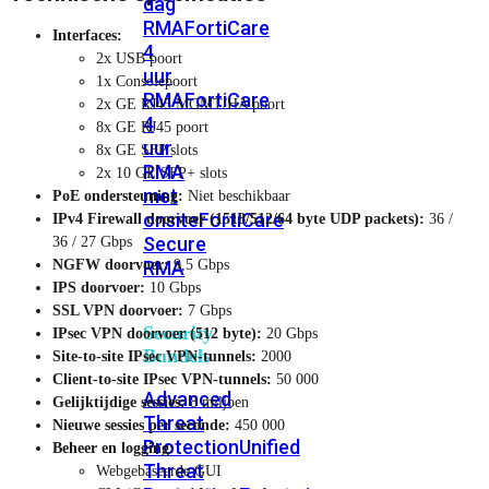
dag
RMA
FortiCare
Interfaces:
4
2x USB poort
uur
1x Consolepoort
RMA
FortiCare
2x GE RJ45 MGMT/HA poort
4
8x GE RJ45 poort
uur
8x GE SFP slots
RMA
2x 10 GE SFP+ slots
met
PoE ondersteuning:
Niet beschikbaar
onsite
FortiCare
IPv4 Firewall doorvoer (1518/512/64 byte UDP packets):
36 /
Secure
36 / 27 Gbps
RMA
NGFW doorvoer:
9,5 Gbps
IPS doorvoer:
10 Gbps
SSL VPN doorvoer:
7 Gbps
Security
IPsec VPN doorvoer (512 byte):
20 Gbps
Bundels
Site-to-site IPsec VPN-tunnels:
2000
Client-to-site IPsec VPN-tunnels:
50 000
Advanced
Gelijktijdige sessies:
8 miljoen
Threat
Nieuwe sessies per seconde:
450 000
Protection
Unified
Beheer en logging:
Threat
Webgebaseerde GUI