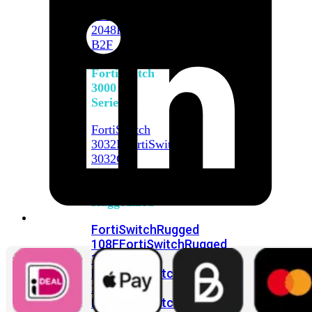
FortiSwitch
2048F
FortiSwitch
2048F-
B2F
FortiSwitch
3000
Series
FortiSwitch
3032E
FortiSwitch
3032G
FortiSwitch
Ruggedized
FortiSwitchRugged
108F
FortiSwitchRugged
112F-
POE
FortiSwitchRugged
216F-
POE
FortiSwitchRugged