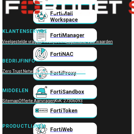
FortiMail
Workspace
KLANTENSERVICE
FortiManager
Veelgestelde vragen
Privacybeleid
Algemene Voorwaarden
FortiNAC
BEDRIJFINFO
Zero Trust Networks
Wifi Experts B.V.
Contact
FortiProxy
MIDDELEN
FortiSandbox
Sitemap
Offerte Aanvragen
KvK: 27306093
FortiToken
PRODUCTLIJNEN
FortiWeb