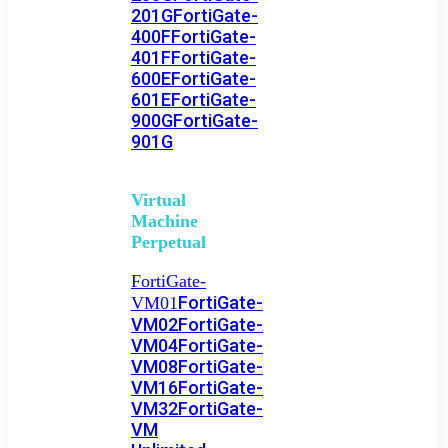
201G
FortiGate-
400F
FortiGate-
401F
FortiGate-
600E
FortiGate-
601E
FortiGate-
900G
FortiGate-
901G
Virtual
Machine
Perpetual
FortiGate-
FortiGate-
VM01
VM02
FortiGate-
VM04
FortiGate-
VM08
FortiGate-
VM16
FortiGate-
VM32
FortiGate-
VM