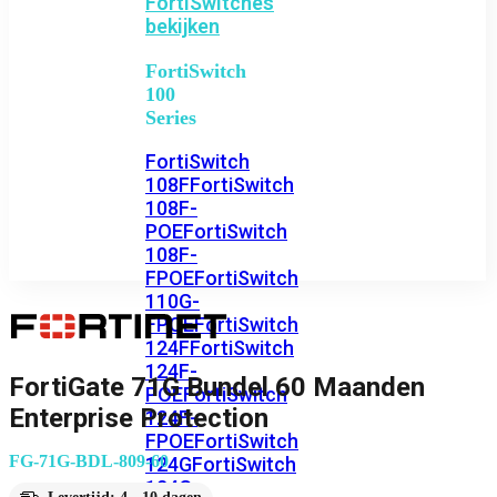
FortiSwitches
bekijken
FortiSwitch
100
Series
FortiSwitch
108F
FortiSwitch
108F-
POE
FortiSwitch
108F-
FPOE
FortiSwitch
110G-
FPOE
FortiSwitch
124F
FortiSwitch
124F-
FortiGate 71G Bundel 60 Maanden
POE
FortiSwitch
Enterprise Protection
124F-
FPOE
FortiSwitch
FG-71G-BDL-809-60
124G
FortiSwitch
124G-