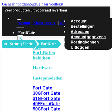
Ga naar hoofdinhoud
Ga naar voettekst
Veel producten uit voorraad leverbaar
Account
Account
Klantenservice
Offerte
Bestellingen
Adressen
FortiGate
Accountgegevens
Kortingbonnen
‎ SecurityFabric
FortiGate
Alle
Uitloggen
FortiGates
bekijken
Hardware
–
Instapmodellen
FortiGate
30G
FortiGate
31G
FortiGate
40F
FortiGate
50G
FortiGate