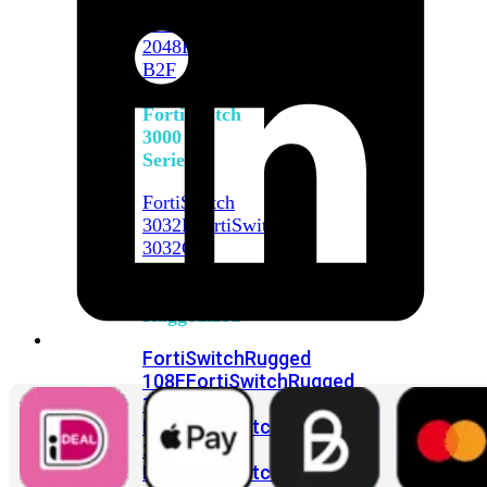
FortiSwitch
2048F
FortiSwitch
2048F-
B2F
FortiSwitch
3000
Series
FortiSwitch
3032E
FortiSwitch
3032G
FortiSwitch
Ruggedized
FortiSwitchRugged
108F
FortiSwitchRugged
112F-
POE
FortiSwitchRugged
216F-
POE
FortiSwitchRugged