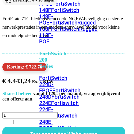
Levertijd: 4 - 10 dagen
FPOE
FortiSwitch
148F
FortiSwitch
148F-
FortiGate 71G biedt geavanceerde NGFW-beveiliging en sterke
POE
FortiSwitchRugged
netwerkprestaties in een modern entry-level model voor kleine
108F
FortiSwitchRugged
112F-
en middelgrote bedrijven.
POE
FortiSwitch
200
Series
Korting: € 722,76
FortiSwitch
€
4.443,24
224D-
FPOE
FortiSwitch
Shared beheer
vanaf €129,- per maand, vraag vrijblijvend
248D
FortiSwitch
een offerte aan.
224E
Fortiswitch
224E-
FortiGate
POE
FortiSwitch
71G
248E-
Bundel
POE
FortiSwitch
60