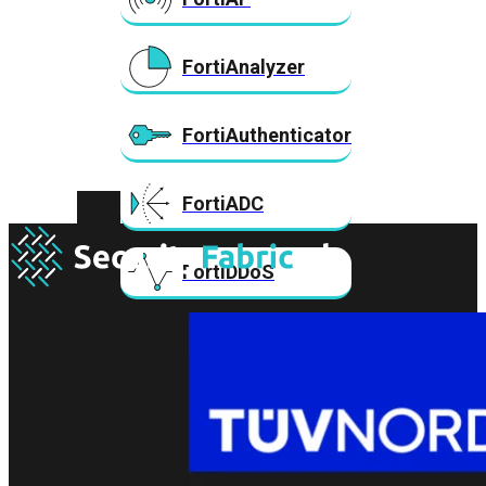
FortiAnalyzer
FortiAuthenticator
Rackmount FortiGate 70G – 70F – 60E/F Series
€
145,00
Toevoegen
FortiADC
FortiDDoS
FortiDeceptor
FortiExtender
FortiMail