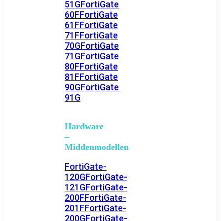
51G
FortiGate
60F
FortiGate
61F
FortiGate
71F
FortiGate
70G
FortiGate
71G
FortiGate
80F
FortiGate
81F
FortiGate
90G
FortiGate
91G
Hardware
–
Middenmodellen
FortiGate-
120G
FortiGate-
121G
FortiGate-
200F
FortiGate-
201F
FortiGate-
200G
FortiGate-