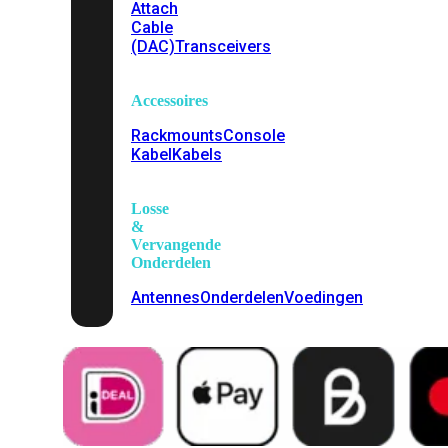
Attach
Cable
(DAC)
Transceivers
Accessoires
Rackmounts
Console
Kabel
Kabels
Losse
&
Vervangende
Onderdelen
Antennes
Onderdelen
Voedingen