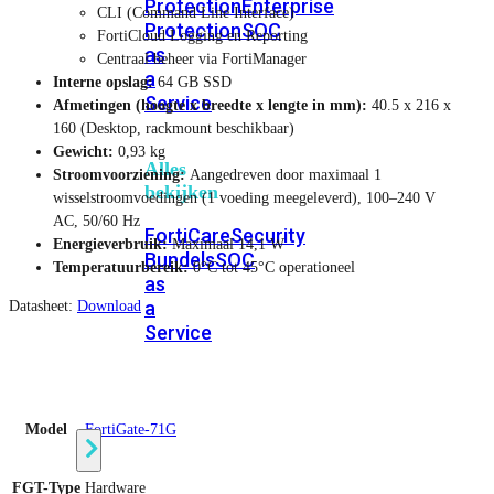
Protection
Enterprise
CLI (Command Line Interface)
Protection
SOC
FortiCloud Logging en Reporting
as
Centraal beheer via FortiManager
a
Interne opslag:
64 GB SSD
Service
Afmetingen (hoogte x breedte x lengte in mm):
40.5 x 216 x
160 (Desktop, rackmount beschikbaar)
Gewicht:
0,93 kg
Alles
Stroomvoorziening:
Aangedreven door maximaal 1
bekijken
wisselstroomvoedingen (1 voeding meegeleverd), 100–240 V
AC, 50/60 Hz
FortiCare
Security
Energieverbruik:
Maximaal 14,1 W
Bundels
SOC
Temperatuurbereik:
0°C tot 45°C operationeel
as
a
Datasheet:
Download
Service
Endpoint
Beveiliging
Model
FortiGate-71G
FGT-Type
Hardware