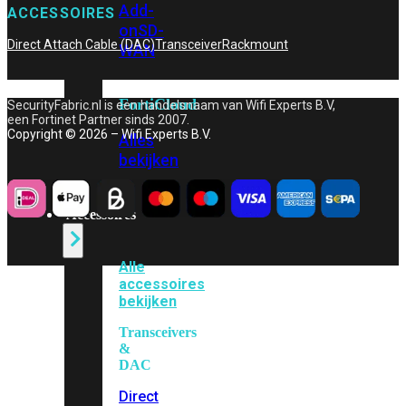
Add-
ACCESSOIRES
on
SD-
Direct Attach Cable (DAC)
Transceiver
Rackmount
WAN
FortiCloud
SecurityFabric.nl is een handelsnaam van Wifi Experts B.V,
een Fortinet Partner sinds 2007.
Copyright © 2026 – Wifi Experts B.V.
Alles
bekijken
Accessoires
Alle
accessoires
bekijken
Transceivers
&
DAC
Direct