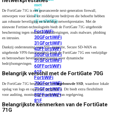
netwerkprestaties
met
Wi-
De FortiGate 71G is een geavanceerde next-generation firewall,
Fi
ontworpen voor kleine tot middelgrote bedrijven die behoefte hebben
(FortiWiFi)
aan robuuste beveiliging en krachtige netwerkprestaties. Met de
nieuwste Fortinet-technologieën biedt de FortiGate 71G uitgebreide
FortiWiFi
bescherming tegen moderne cyberdreigingen, zoals malware, phishing
30G
FortiWiFi
en intrusies.
31G
FortiWiFi
Dankzij ondersteuning voor SSL-inspectie, Secure SD-WAN en
40F
FortiWiFi
uitgebreide VPN-functionaliteit biedt de FortiGate 71G een veelzijdige
50G
FortiWiFi
en betrouwbare beveiligingsoplossing voor dynamische
51G
FortiWiFi
bedrijfsomgevingen.
60F
FortiWiFi
61F
Belangrijk verschil met de FortiGate 70G
FortiWiFi
70G
FortiWiFi
De FortiGate 71G beschikt over een
ingebouwde SSD
, waardoor lokale
71G
FortiWiFi
opslag van logs en rapporten mogelijk is. Dit biedt extra flexibiliteit
80F
FortiWiFi
voor auditing, monitoring en naleving van regelgeving.
81F
Belangrijkste kenmerken van de FortiGate
71G
Licentie