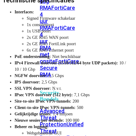
Technische specificaties
dag
RMA
FortiCare
Interfaces:
4
Signed Firmware schakelaar
uur
1x consolepoort
RMA
FortiCare
1x USB poort
4
2x GE RJ45 WAN poort
uur
2x GE RJ45 FortiLink poort
RMA
6x GE RJ45 Ethernet poort
met
PoE ondersteuning:
Niet beschikbaar
onsite
FortiCare
IPv4 Firewall doorvoer (1518/512/64 byte UDP packets):
10 /
Secure
10 / 10 Gbp
RMA
NGFW doorvoer:
1,5 Gbps
IPS doorvoer:
2,5 Gbps
SSL VPN doorvoer:
N.v.t.
Security
IPsec VPN doorvoer (512 byte):
7,1 Gbps
Bundels
Site-to-site IPsec VPN-tunnels:
200
Client-to-site IPsec VPN-tunnels:
500
Advanced
Gelijktijdige sessies:
1,4 miljoen
Threat
Nieuwe sessies per seconde:
100 000
Protection
Unified
Beheer en logging:
Threat
Webgebaseerde GUI