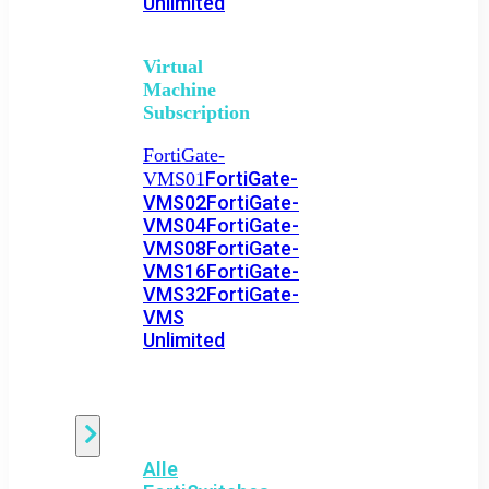
Unlimited
Virtual
Machine
Subscription
FortiGate-
FortiGate-
VMS01
VMS02
FortiGate-
VMS04
FortiGate-
VMS08
FortiGate-
VMS16
FortiGate-
VMS32
FortiGate-
VMS
Unlimited
Switch
Alle