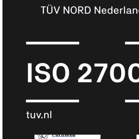
FortiMail
Workspace
FortiManager
FortiNAC
FortiProxy
FortiSandbox
FortiToken
FortiWeb