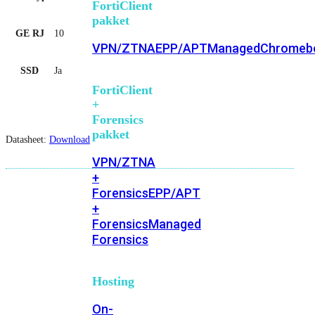
FortiClient
pakket
GE RJ
10
VPN/ZTNA
EPP/APT
Managed
Chromeb
SSD
Ja
FortiClient
+
Forensics
pakket
Datasheet:
Download
VPN/ZTNA
+
Forensics
EPP/APT
+
Forensics
Managed
Forensics
Hosting
On-