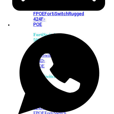
FPOE
FortiSwitch
M426E-
FPOE
FortiSwitchRugged
424F-
POE
FortiSwitch
500
Series
FortiSwitch
548D-
FPOE
FortiSwitch
600
Series
FortiSwitch
624F
FortiSwitch
624F-
FPOE
FortiSwitch