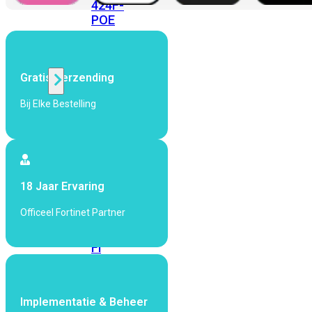
424F-
POE
WiFi
Gratis Verzending
Alle
Bij Elke Bestelling
Access
Points
bekijken
Wi-
18 Jaar Ervaring
Fi
Generatie
Officeel Fortinet Partner
Wi-
Fi
5
Wi-
Fi
6
Wi-
Implementatie & Beheer
Fi