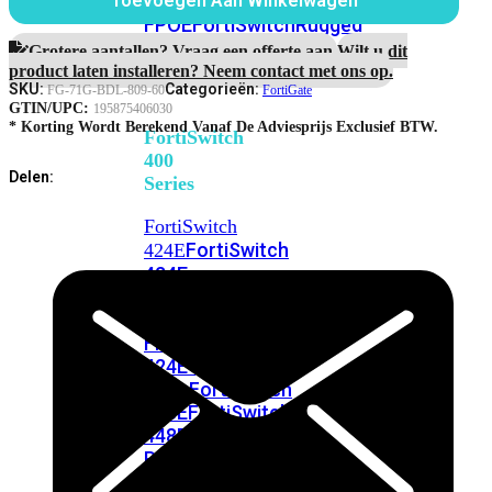
248E-
Toevoegen Aan Winkelwagen
Maanden
FPOE
FortiSwitchRugged
Enterprise
216F-
Protection
Grotere aantallen? Vraag een offerte aan.
Wilt u dit
aantal
POE
product laten installeren? Neem contact met ons op.
SKU:
Categorieën:
FG-71G-BDL-809-60
FortiGate
GTIN/UPC:
195875406030
* Korting Wordt Berekend Vanaf De Adviesprijs Exclusief BTW.
FortiSwitch
400
Delen:
Series
FortiSwitch
FortiSwitch
424E
424E-
POE
FortiSwitch
424E-
FPOE
FortiSwitch
424E-
Fiber
FortiSwitch
448E
FortiSwitch
448E-
POE
FortiSwitch
448E-