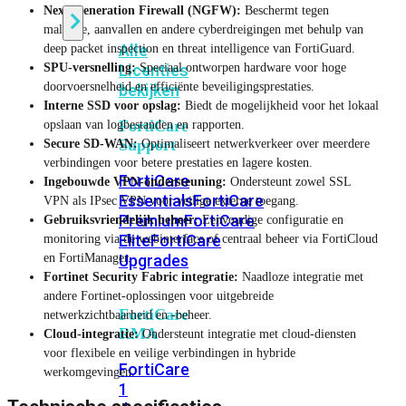
Next-Generation Firewall (NGFW):
Beschermt tegen
malware, aanvallen en andere cyberdreigingen met behulp van
Alle
deep packet inspection en threat intelligence van FortiGuard.
Licenties
SPU-versnelling:
Speciaal ontworpen hardware voor hoge
doorvoersnelheid en efficiënte beveiligingsprestaties.
bekijken
Interne SSD voor opslag:
Biedt de mogelijkheid voor het lokaal
FortiCare
opslaan van logbestanden en rapporten.
Support
Secure SD-WAN:
Optimaliseert netwerkverkeer over meerdere
verbindingen voor betere prestaties en lagere kosten.
FortiCare
Ingebouwde VPN-ondersteuning:
Ondersteunt zowel SSL
Essentials
FortiCare
VPN als IPsec VPN voor veilige externe toegang.
Premium
FortiCare
Gebruiksvriendelijk beheer:
Eenvoudige configuratie en
Elite
FortiCare
monitoring via de webinterface of centraal beheer via FortiCloud
Upgrades
en FortiManager.
Fortinet Security Fabric integratie:
Naadloze integratie met
andere Fortinet-oplossingen voor uitgebreide
FortiCare
netwerkzichtbaarheid en -beheer.
RMA
Cloud-integratie:
Ondersteunt integratie met cloud-diensten
voor flexibele en veilige verbindingen in hybride
FortiCare
werkomgevingen.
1