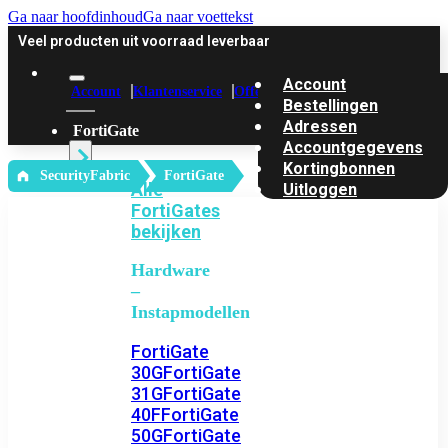
Ga naar hoofdinhoud
Ga naar voettekst
Veel producten uit voorraad leverbaar
Account
Account
Klantenservice
Offerte
Bestellingen
Adressen
FortiGate
Accountgegevens
Kortingbonnen
‎ SecurityFabric
FortiGate
Alle
Uitloggen
FortiGates
bekijken
Hardware
–
Instapmodellen
FortiGate
30G
FortiGate
31G
FortiGate
40F
FortiGate
50G
FortiGate