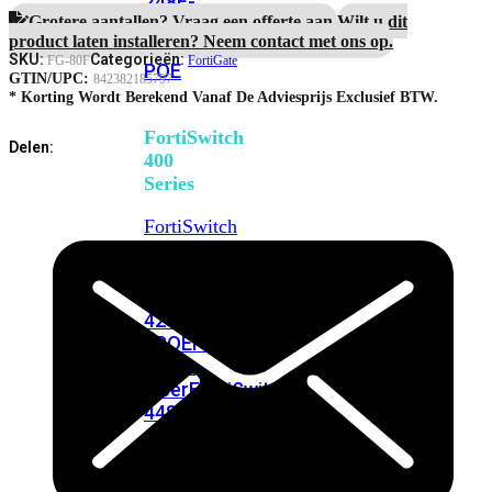
248E-
Grotere aantallen? Vraag een offerte aan.
Wilt u dit
FPOE
FortiSwitchRugged
product laten installeren? Neem contact met ons op.
216F-
SKU:
Categorieën:
FG-80F
FortiGate
POE
GTIN/UPC:
842382185797
* Korting Wordt Berekend Vanaf De Adviesprijs Exclusief BTW.
FortiSwitch
Delen:
400
Series
FortiSwitch
FortiSwitch
424E
424E-
POE
FortiSwitch
424E-
FPOE
FortiSwitch
424E-
Fiber
FortiSwitch
448E
FortiSwitch
448E-
POE
FortiSwitch
448E-