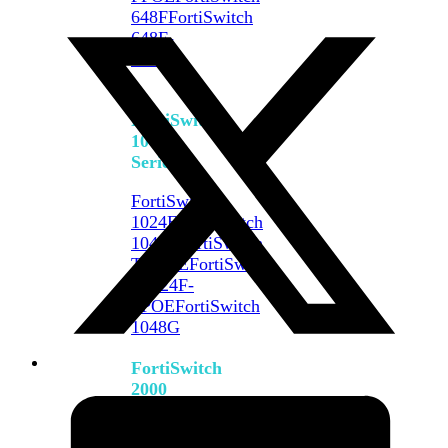
648F
FortiSwitch
648F-
FPOE
FortiSwitch
1000
Series
FortiSwitch
1024E
FortiSwitch
1048E
FortiSwitch
T1024E
FortiSwitch
T1024F-
FPOE
FortiSwitch
1048G
FortiSwitch
2000
Series