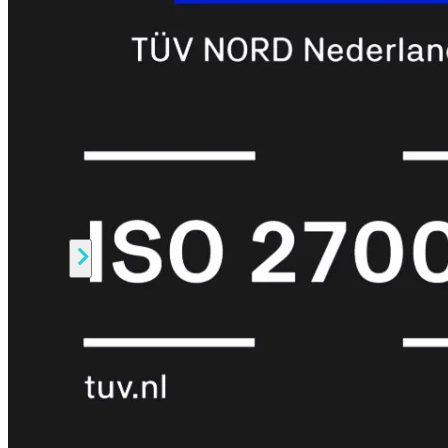
Prem
FortiCloud
Alles
bekijken
FortiClient
FortiEndpoint
Security
Fabric
Producten
FortiGate
FortiSwitch
FortiAP