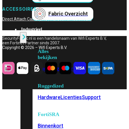
ACCESSOIRES
Fabric Overzicht
Direct Attach Cable (DAC)
Transceiver
Rackmount
Industrieel
SecurityFabric.nl is een handelsnaam van Wifi Experts B.V,
een Fortinet Partner sinds 2007.
Copyright © 2026 – Wifi Experts B.V.
Alles
bekijken
Ruggedized
FortiSRA
Ruggedized
Hardware
Licenties
Support
FortiSRA
Binnenkort