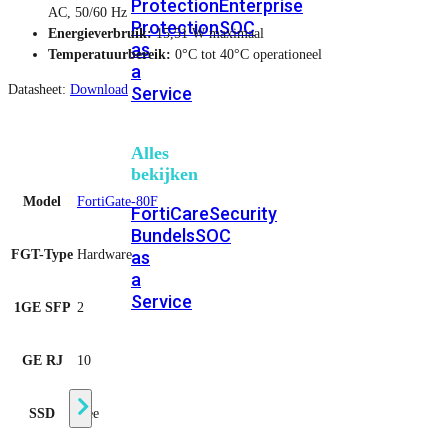
Protection
Enterprise
AC, 50/60 Hz
Protection
SOC
Energieverbruik:
15,51 W maximaal
as
Temperatuurbereik:
0°C tot 40°C operationeel
a
Datasheet:
Download
Service
Alles
bekijken
Model
FortiGate-80F
FortiCare
Security
Bundels
SOC
as
FGT-Type
Hardware
a
Service
1GE SFP
2
Endpoint
GE RJ
10
Beveiliging
SSD
Nee