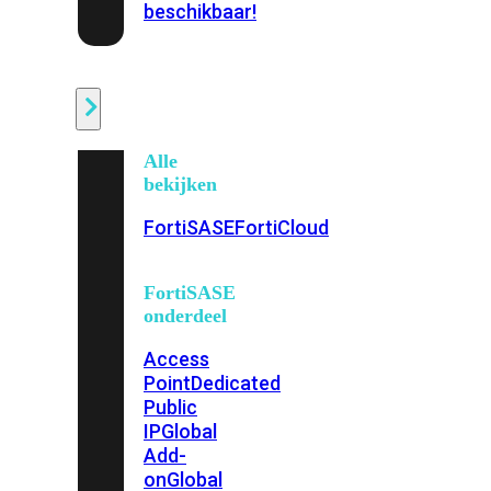
beschikbaar!
Cloud
Alle
bekijken
FortiSASE
FortiCloud
FortiSASE
onderdeel
Access
Point
Dedicated
Public
IP
Global
Add-
on
Global