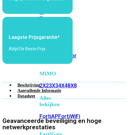
6E
Wi-
Fi
7
Wi-
Fi
Laagste Prijsgarantie*
Omgeving
Altijd De Beste Prijs
Indoor
Outdoor
MIMO
2X2
3X3
4X4
8X8
Beschrijving
Aanvullende Informatie
Datasheet
Alles
bekijken
FortiAP
FortiWiFi
Geavanceerde beveiliging en hoge
netwerkprestaties
FortiGate