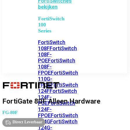
FortiSwitches
bekijken
FortiSwitch
100
Series
FortiSwitch
108F
FortiSwitch
108F-
POE
FortiSwitch
108F-
FPOE
FortiSwitch
110G-
FPOE
FortiSwitch
124F
FortiSwitch
124F-
FortiGate 80F Alleen Hardware
POE
FortiSwitch
124F-
FG-80F
FPOE
FortiSwitch
124G
FortiSwitch
Direct Leverbaar
124G-