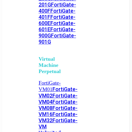
201G
FortiGate-
400F
FortiGate-
401F
FortiGate-
600E
FortiGate-
601E
FortiGate-
900G
FortiGate-
901G
Virtual
Machine
Perpetual
FortiGate-
FortiGate-
VM01
VM02
FortiGate-
VM04
FortiGate-
VM08
FortiGate-
VM16
FortiGate-
VM32
FortiGate-
VM