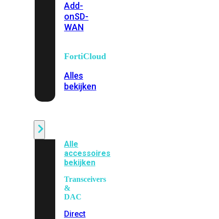
Add-
on
SD-
WAN
FortiCloud
Alles
bekijken
Accessoires
Alle
accessoires
bekijken
Transceivers
&
DAC
Direct