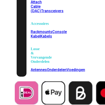
Attach
Cable
(DAC)
Transceivers
Accessoires
Rackmounts
Console
Kabel
Kabels
Losse
&
Vervangende
Onderdelen
Antennes
Onderdelen
Voedingen