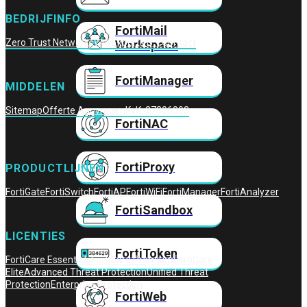
BEDRIJFINFO
FortiMail
Zero Trust Networks
Wifi Experts B.V.
Contact
Workspace
FortiManager
MIDDELEN
Sitemap
Offerte Aanvragen
KvK: 27306093
FortiNAC
FortiProxy
PRODUCTLIJNEN
FortiGate
FortiSwitch
FortiAP
FortiWiFi
FortiManager
FortiAnalyzer
FortiSandbox
LICENTIES
FortiToken
FortiCare Essentials
FortiCare Premium
FortiCare
Elite
Advanced Threat Protection
Unified Threat
Protection
Enterprise Protection
FortiWeb