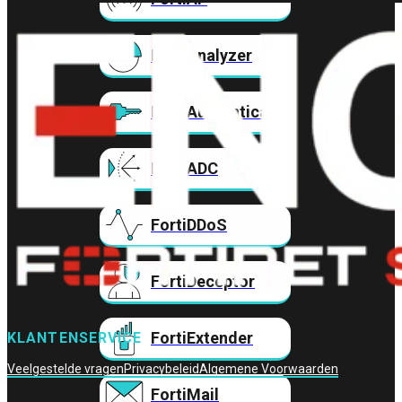
FortiAnalyzer
FortiAuthenticator
FortiADC
FortiDDoS
FortiDeceptor
FortiExtender
KLANTENSERVICE
Veelgestelde vragen
Privacybeleid
Algemene Voorwaarden
FortiMail