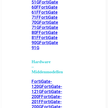
51G
FortiGate
60F
FortiGate
61F
FortiGate
71F
FortiGate
70G
FortiGate
71G
FortiGate
80F
FortiGate
81F
FortiGate
90G
FortiGate
91G
Hardware
–
Middenmodellen
FortiGate-
120G
FortiGate-
121G
FortiGate-
200F
FortiGate-
201F
FortiGate-
200G
FortiGate-