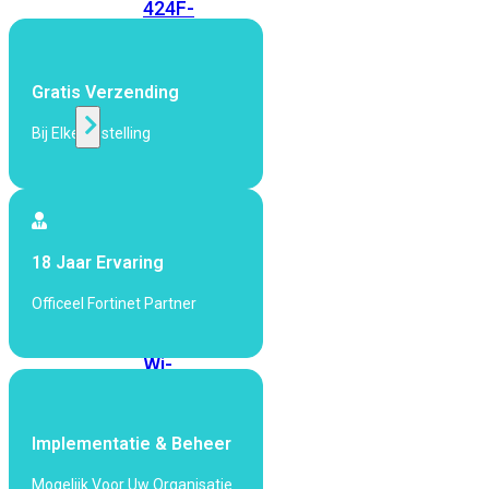
424F-
POE
Gratis Verzending
WiFi
Bij Elke Bestelling
Alle
Access
Points
bekijken
18 Jaar Ervaring
Wi-
Fi
Officeel Fortinet Partner
Generatie
Wi-
Fi
5
Wi-
Fi
Implementatie & Beheer
6
Wi-
Fi
Mogelijk Voor Uw Organisatie