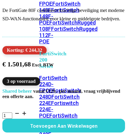
FPOE
FortiSwitch
148F
FortiSwitch
De FortiGate 80F combineert krachtige beveiliging met moderne
148F-
SD-WAN-functionaliteit voor kleine en middelgrote bedrijven.
POE
FortiSwitchRugged
108F
FortiSwitchRugged
112F-
POE
Korting: € 244,32
FortiSwitch
200
€
1.501,68
Series
FortiSwitch
3 op voorraad
224D-
FPOE
FortiSwitch
Shared beheer
vanaf €129,- per maand, vraag vrijblijvend
248D
FortiSwitch
een offerte aan.
224E
Fortiswitch
224E-
FortiGate
POE
FortiSwitch
80F
248E-
Alleen
Toevoegen Aan Winkelwagen
POE
FortiSwitch
Hardware
aantal