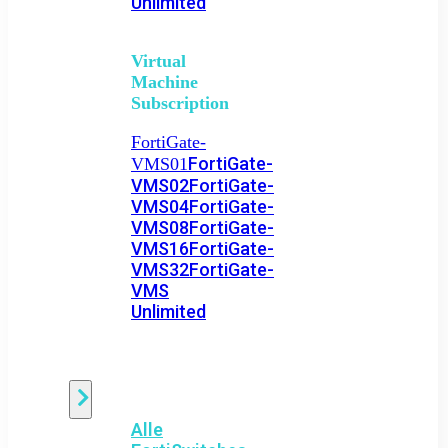
Unlimited
Virtual
Machine
Subscription
FortiGate-
FortiGate-
VMS01
VMS02
FortiGate-
VMS04
FortiGate-
VMS08
FortiGate-
VMS16
FortiGate-
VMS32
FortiGate-
VMS
Unlimited
Switch
Alle