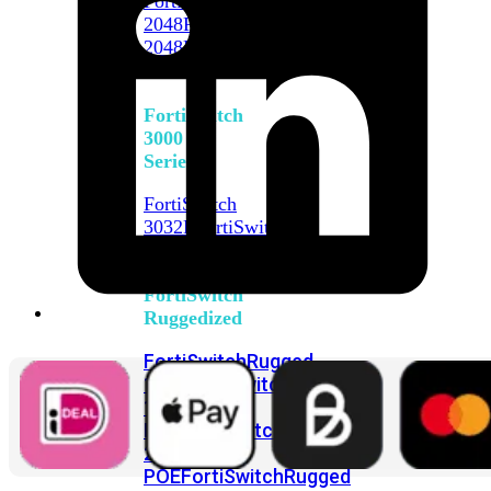
FortiSwitch
2048F
FortiSwitch
2048F-
B2F
FortiSwitch
3000
Series
FortiSwitch
3032E
FortiSwitch
3032G
FortiSwitch
Ruggedized
FortiSwitchRugged
108F
FortiSwitchRugged
112F-
POE
FortiSwitchRugged
216F-
POE
FortiSwitchRugged