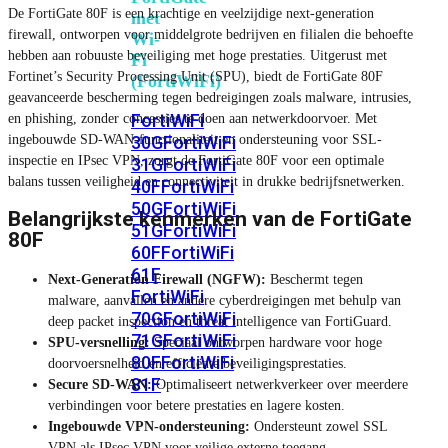
De FortiGate 80F is een krachtige en veelzijdige next-generation
met
firewall, ontworpen voor middelgrote bedrijven en filialen die behoefte
Wi-
hebben aan robuuste beveiliging met hoge prestaties. Uitgerust met
Fi
Fortinet’s Security Processing Unit (SPU), biedt de FortiGate 80F
(FortiWiFi)
geavanceerde bescherming tegen bedreigingen zoals malware, intrusies,
FortiWiFi
en phishing, zonder concessies te doen aan netwerkdoorvoer. Met
ingebouwde SD-WAN-functionaliteit en ondersteuning voor SSL-
30G
FortiWiFi
inspectie en IPsec VPN, zorgt de FortiGate 80F voor een optimale
31G
FortiWiFi
balans tussen veiligheid en connectiviteit in drukke bedrijfsnetwerken.
40F
FortiWiFi
50G
FortiWiFi
Belangrijkste kenmerken van de FortiGate
51G
FortiWiFi
80F
60F
FortiWiFi
61F
Next-Generation Firewall (NGFW):
Beschermt tegen
FortiWiFi
malware, aanvallen en andere cyberdreigingen met behulp van
70G
FortiWiFi
deep packet inspection en threat intelligence van FortiGuard.
71G
FortiWiFi
SPU-versnelling:
Speciaal ontworpen hardware voor hoge
80F
FortiWiFi
doorvoersnelheid en efficiënte beveiligingsprestaties.
81F
Secure SD-WAN:
Optimaliseert netwerkverkeer over meerdere
verbindingen voor betere prestaties en lagere kosten.
Ingebouwde VPN-ondersteuning:
Ondersteunt zowel SSL
Licentie
VPN als IPsec VPN voor veilige externe toegang.