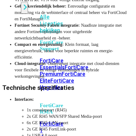
Gebruiksvriendelijk beheer:
Eenvoudige configuratie en
monitoring via de webinterface of centraal beheer via FortiCloud
Alle
en FortiManager.
Licenties
Fortinet Security Fabric integratie:
Naadloze integratie met
bekijken
andere Fortinet-oplossingen voor uitgebreide
netwerkzichtbaarheid en -beheer.
FortiCare
Compact en energiezuinig:
Klein formaat, laag
Support
energieverbruik, ideaal voor beperkte ruimtes en energie-
efficiëntie.
FortiCare
Cloud-integratie:
Ondersteunt integratie met cloud-diensten
Essentials
FortiCare
voor flexibele en veilige verbindingen in hybride
Premium
FortiCare
werkomgevingen.
Elite
FortiCare
Upgrades
Technische specificaties
Interfaces:
FortiCare
1x consolepoort (RJ45)
RMA
2x GE RJ45 WAN/SFP Shared Media-poort
FortiCare
6x GE RJ45 LAN-poort
2x GE RJ45 FortiLink-poort
1
1x USB 3.0 poort