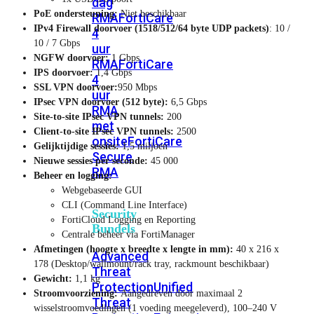
dag
PoE ondersteuning:
Niet beschikbaar
RMA
FortiCare
IPv4 Firewall doorvoer (1518/512/64 byte UDP packets)
: 10 /
4
10 / 7 Gbps
uur
NGFW doorvoer:
1 Gbps
RMA
FortiCare
IPS doorvoer:
1,4 Gbps
4
SSL VPN doorvoer:
950 Mbps
uur
IPsec VPN doorvoer (512 byte):
6,5 Gbps
RMA
Site-to-site IPsec VPN tunnels:
200
met
Client-to-site IPsec VPN tunnels:
2500
onsite
FortiCare
Gelijktijdige sessies:
1,5 miljoen
Secure
Nieuwe sessies per seconde:
45 000
RMA
Beheer en logging:
Webgebaseerde GUI
CLI (Command Line Interface)
Security
FortiCloud Logging en Reporting
Bundels
Centrale beheer via FortiManager
Afmetingen (hoogte x breedte x lengte in mm):
40 x 216 x
Advanced
178 (Desktop/wallmount/rack tray, rackmount beschikbaar)
Threat
Gewicht:
1,1 kg
Protection
Unified
Stroomvoorziening:
Aangedreven door maximaal 2
Threat
wisselstroomvoedingen (1 voeding meegeleverd), 100–240 V