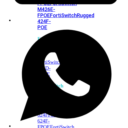
FPOE
FortiSwitch
M426E-
FPOE
FortiSwitchRugged
424F-
POE
FortiSwitch
500
Series
FortiSwitch
548D-
FPOE
FortiSwitch
600
Series
FortiSwitch
624F
FortiSwitch
624F-
FPOE
FortiSwitch