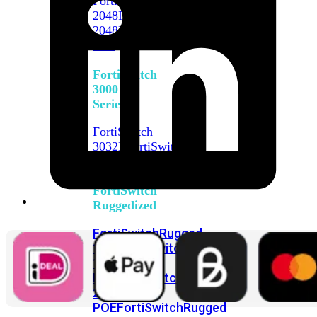
FortiSwitch
2048F
FortiSwitch
2048F-
B2F
FortiSwitch
3000
Series
FortiSwitch
3032E
FortiSwitch
3032G
FortiSwitch
Ruggedized
FortiSwitchRugged
108F
FortiSwitchRugged
112F-
POE
FortiSwitchRugged
216F-
POE
FortiSwitchRugged