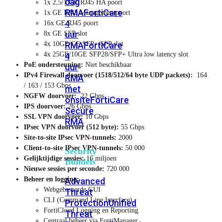
dag
1x 2,5/1 GE RJ45 HA poort
RMA
FortiCare
1x GE RJ45 Managementpoort
4
16x GE RJ45 poort
uur
8x GE SFP slot
RMA
FortiCare
4x 10GE/GE SFP+/SFP slot
4x 25GE/10GE SFP28/SFP+ Ultra low latency slot
4
PoE ondersteuning:
Niet beschikbaar
uur
IPv4 Firewall doorvoer (1518/512/64 byte UDP packets):
164
RMA
/ 163 / 153 Gbps
met
NGFW doorvoer:
22 Gbps
onsite
FortiCare
IPS doorvoer:
26 Gbps
Secure
SSL VPN doorvoer:
10 Gbps
RMA
IPsec VPN doorvoer (512 byte):
55 Gbps
Site-to-site IPsec VPN-tunnels:
2000
Client-to-site IPsec VPN-tunnels:
50 000
Security
Gelijktijdige sessies:
16 miljoen
Bundels
Nieuwe sessies per seconde:
720 000
Beheer en logging:
Advanced
Webgebaseerde GUI
Threat
CLI (Command Line Interface)
Protection
Unified
FortiCloud Logging en Reporting
Threat
Centraal beheer via FortiManager