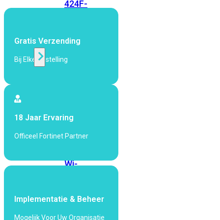
424F-
POE
Gratis Verzending
WiFi
Bij Elke Bestelling
Alle
Access
Points
bekijken
18 Jaar Ervaring
Wi-
Fi
Officeel Fortinet Partner
Generatie
Wi-
Fi
5
Wi-
Fi
Implementatie & Beheer
6
Wi-
Fi
Mogelijk Voor Uw Organisatie