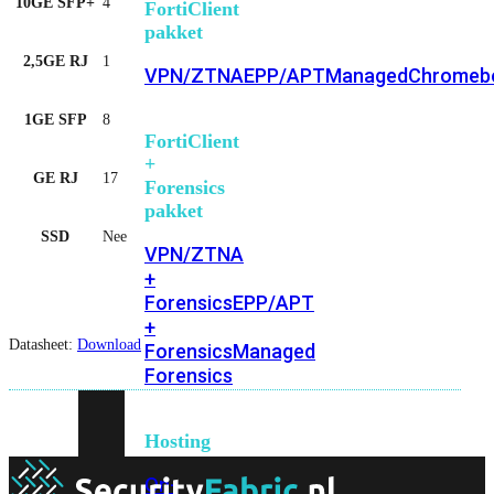
10GE SFP+
4
FortiClient
pakket
2,5GE RJ
1
VPN/ZTNA
EPP/APT
Managed
Chromeb
1GE SFP
8
FortiClient
+
GE RJ
17
Forensics
pakket
SSD
Nee
VPN/ZTNA
+
Forensics
EPP/APT
+
Datasheet:
Download
Forensics
Managed
Forensics
Hosting
On-