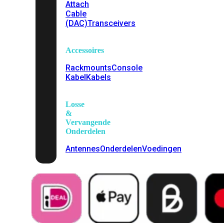
Attach
Cable
(DAC)
Transceivers
Accessoires
Rackmounts
Console
Kabel
Kabels
Losse
&
Vervangende
Onderdelen
Antennes
Onderdelen
Voedingen