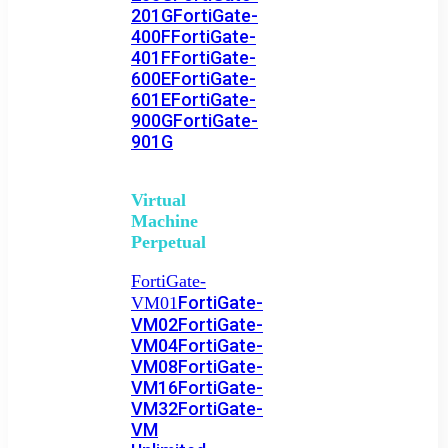
201G
FortiGate-
400F
FortiGate-
401F
FortiGate-
600E
FortiGate-
601E
FortiGate-
900G
FortiGate-
901G
Virtual
Machine
Perpetual
FortiGate-
FortiGate-
VM01
VM02
FortiGate-
VM04
FortiGate-
VM08
FortiGate-
VM16
FortiGate-
VM32
FortiGate-
VM