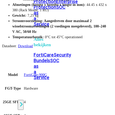
Protection
Enterprise
Afmetingen (hoogte x breedte x lengte in mm):
44.45 x 432 x
Protection
SOC
380 (Rack Mount, 1 RU)
as
Gewicht:
7,25 kg
a
Stroomvoorziening: Aangedreven door maximaal 2
Service
wisselstroomavoedingen (2 voedingen meegeleverd), 100–240
V AC, 50/60 Hz
Temperatuurbereik:
0°C tot 45°C operationeel
Alles
bekijken
Datasheet:
Download
FortiCare
Security
Bundels
SOC
as
a
Model
FortiGate-900G
Service
FGT-Type
Hardware
Endpoint
Beveiliging
25GE SFP28
4