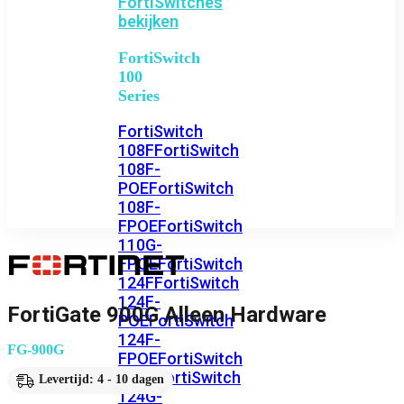
FortiSwitches
bekijken
FortiSwitch
100
Series
FortiSwitch
108F
FortiSwitch
108F-
POE
FortiSwitch
108F-
FPOE
FortiSwitch
110G-
FPOE
FortiSwitch
124F
FortiSwitch
124F-
FortiGate 900G Alleen Hardware
POE
FortiSwitch
124F-
FG-900G
FPOE
FortiSwitch
124G
FortiSwitch
Levertijd: 4 - 10 dagen
124G-