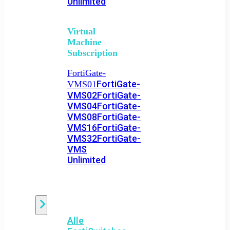
Unlimited
Virtual
Machine
Subscription
FortiGate-
FortiGate-
VMS01
VMS02
FortiGate-
VMS04
FortiGate-
VMS08
FortiGate-
VMS16
FortiGate-
VMS32
FortiGate-
VMS
Unlimited
Switch
Alle