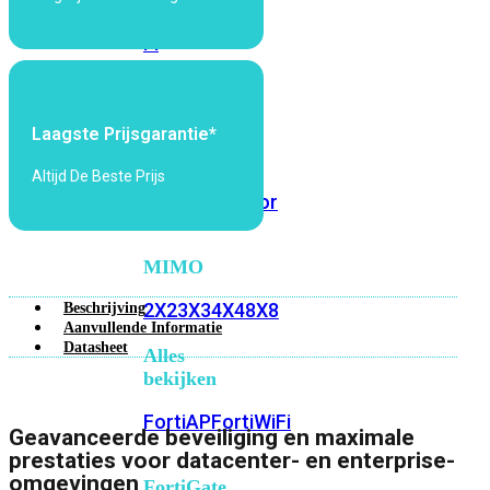
6E
Wi-
Fi
7
Wi-
Laagste Prijsgarantie*
Fi
Omgeving
Altijd De Beste Prijs
Indoor
Outdoor
MIMO
2X2
3X3
4X4
8X8
Beschrijving
Aanvullende Informatie
Datasheet
Alles
bekijken
FortiAP
FortiWiFi
Geavanceerde beveiliging en maximale
prestaties voor datacenter- en enterprise-
omgevingen
FortiGate