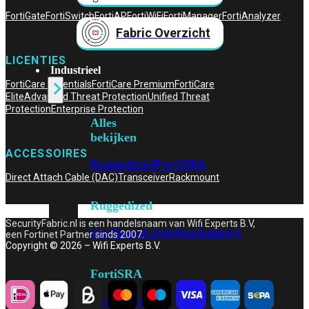
FortiGate
FortiSwitch
FortiAP
FortiWiFi
FortiManager
FortiAnalyzer
Fabric Overzicht
LICENTIES
Industrieel
FortiCare Essentials
FortiCare Premium
FortiCare
Elite
Advanced Threat Protection
Unified Threat
Protection
Enterprise Protection
Alles
bekijken
ACCESSOIRES
Ruggedized
FortiSRA
Direct Attach Cable (DAC)
Transceiver
Rackmount
Ruggedized
SecurityFabric.nl is een handelsnaam van Wifi Experts B.V,
Hardware
Licenties
Support
een Fortinet Partner sinds 2007.
Copyright © 2026 – Wifi Experts B.V.
FortiSRA
Binnenkort