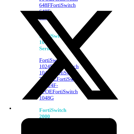
648F
FortiSwitch
648F-
FPOE
FortiSwitch
1000
Series
FortiSwitch
1024E
FortiSwitch
1048E
FortiSwitch
T1024E
FortiSwitch
T1024F-
FPOE
FortiSwitch
1048G
FortiSwitch
2000
Series