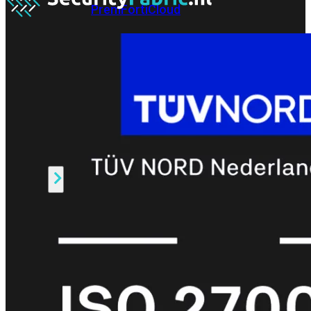
Prem
FortiCloud
Alles
bekijken
FortiClient
FortiEndpoint
Security
Fabric
Producten
FortiGate
FortiSwitch
FortiAP