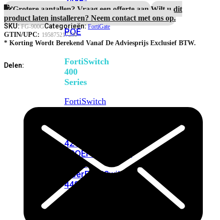
248E-
Grotere aantallen? Vraag een offerte aan.
Wilt u dit
FPOE
FortiSwitchRugged
product laten installeren? Neem contact met ons op.
216F-
SKU:
Categorieën:
FG-900G
FortiGate
POE
GTIN/UPC:
195875217230
* Korting Wordt Berekend Vanaf De Adviesprijs Exclusief BTW.
FortiSwitch
Delen:
400
Series
FortiSwitch
FortiSwitch
424E
424E-
POE
FortiSwitch
424E-
FPOE
FortiSwitch
424E-
Fiber
FortiSwitch
448E
FortiSwitch
448E-
POE
FortiSwitch
448E-