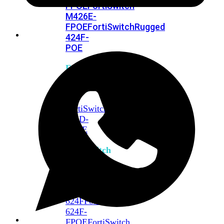
FPOE
FortiSwitch
M426E-
FPOE
FortiSwitchRugged
424F-
POE
FortiSwitch
500
Series
FortiSwitch
548D-
FPOE
FortiSwitch
600
Series
FortiSwitch
624F
FortiSwitch
624F-
FPOE
FortiSwitch