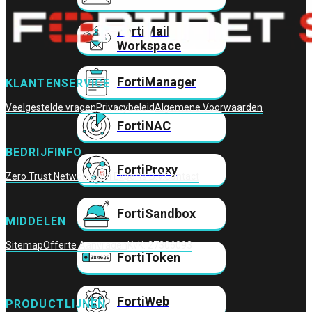
FortiMail
Workspace
FortiManager
KLANTENSERVICE
Veelgestelde vragen
Privacybeleid
Algemene Voorwaarden
FortiNAC
BEDRIJFINFO
FortiProxy
Zero Trust Networks
Wifi Experts B.V.
Contact
FortiSandbox
MIDDELEN
Sitemap
Offerte Aanvragen
KvK: 27306093
FortiToken
FortiWeb
PRODUCTLIJNEN