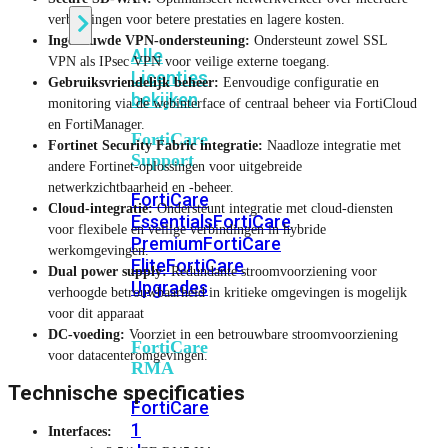
verbindingen voor betere prestaties en lagere kosten.
Ingebouwde VPN-ondersteuning:
Ondersteunt zowel SSL
Alle
VPN als IPsec VPN voor veilige externe toegang.
Licenties
Gebruiksvriendelijk beheer:
Eenvoudige configuratie en
bekijken
monitoring via de webinterface of centraal beheer via FortiCloud
en FortiManager.
FortiCare
Fortinet Security Fabric integratie:
Naadloze integratie met
Support
andere Fortinet-oplossingen voor uitgebreide
netwerkzichtbaarheid en -beheer.
FortiCare
Cloud-integratie:
Ondersteunt integratie met cloud-diensten
Essentials
FortiCare
voor flexibele en veilige verbindingen in hybride
Premium
FortiCare
werkomgevingen.
Elite
FortiCare
Dual power supply:
Redundante stroomvoorziening voor
Upgrades
verhoogde betrouwbaarheid in kritieke omgevingen is mogelijk
voor dit apparaat
DC-voeding:
Voorziet in een betrouwbare stroomvoorziening
FortiCare
voor datacenteromgevingen.
RMA
Technische specificaties
FortiCare
1
Interfaces: