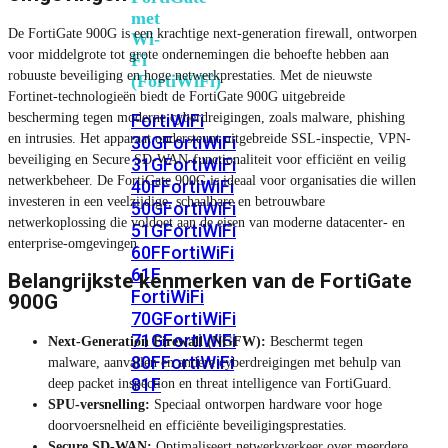
met
De FortiGate 900G is een krachtige next-generation firewall, ontworpen
Wi-
voor middelgrote tot grote ondernemingen die behoefte hebben aan
Fi
robuuste beveiliging en hoge netwerkprestaties. Met de nieuwste
(FortiWiFi)
Fortinet-technologieën biedt de FortiGate 900G uitgebreide
bescherming tegen moderne cyberdreigingen, zoals malware, phishing
FortiWiFi
en intrusies. Het apparaat ondersteunt uitgebreide SSL-inspectie, VPN-
30G
FortiWiFi
beveiliging en Secure SD-WAN-functionaliteit voor efficiënt en veilig
31G
FortiWiFi
netwerkbeheer. De FortiGate 900G is ideaal voor organisaties die willen
40F
FortiWiFi
investeren in een veelzijdige, schaalbare en betrouwbare
50G
FortiWiFi
netwerkoplossing die voldoet aan de eisen van moderne datacenter- en
51G
FortiWiFi
enterprise-omgevingen.
60F
FortiWiFi
61F
Belangrijkste kenmerken van de FortiGate
FortiWiFi
900G
70G
FortiWiFi
71G
FortiWiFi
Next-Generation Firewall (NGFW):
Beschermt tegen
80F
FortiWiFi
malware, aanvallen en andere cyberdreigingen met behulp van
81F
deep packet inspection en threat intelligence van FortiGuard.
SPU-versnelling:
Speciaal ontworpen hardware voor hoge
doorvoersnelheid en efficiënte beveiligingsprestaties.
Licentie
Secure SD-WAN:
Optimaliseert netwerkverkeer over meerdere