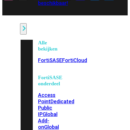
beschikbaar!
Cloud
Alle
bekijken
FortiSASE
FortiCloud
FortiSASE
onderdeel
Access
Point
Dedicated
Public
IP
Global
Add-
on
Global