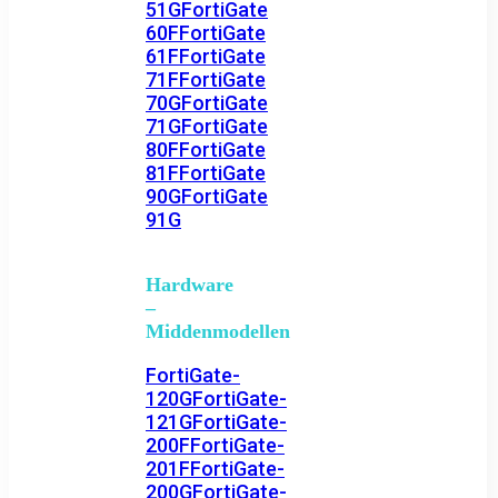
51G
FortiGate
60F
FortiGate
61F
FortiGate
71F
FortiGate
70G
FortiGate
71G
FortiGate
80F
FortiGate
81F
FortiGate
90G
FortiGate
91G
Hardware
–
Middenmodellen
FortiGate-
120G
FortiGate-
121G
FortiGate-
200F
FortiGate-
201F
FortiGate-
200G
FortiGate-