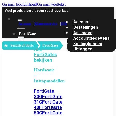
Ga naar hoofdinhoud
Ga naar voettekst
Veel producten uit voorraad leverbaar
Account
Account
Klantenservice
Offerte
Bestellingen
Adressen
FortiGate
Accountgegevens
Kortingbonnen
‎ SecurityFabric
FortiGate
Alle
Uitloggen
FortiGates
bekijken
Hardware
–
Instapmodellen
FortiGate
30G
FortiGate
31G
FortiGate
40F
FortiGate
50G
FortiGate