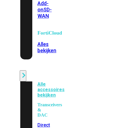
Add-
on
SD-
WAN
FortiCloud
Alles
bekijken
Accessoires
Alle
accessoires
bekijken
Transceivers
&
DAC
Direct