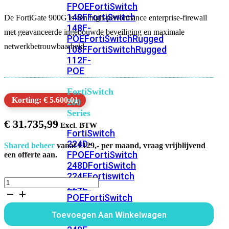
FPOE
FortiSwitch
148F
FortiSwitch
De FortiGate 900G is een high-performance enterprise-firewall
148F-
met geavanceerde ingebouwde beveiliging en maximale
POE
FortiSwitchRugged
netwerkbetrouwbaarheid.
108F
FortiSwitchRugged
112F-
POE
FortiSwitch
Korting: € 5.600,01
200
Series
€
31.735,99
FortiSwitch
224D-
Shared beheer
vanaf €129,- per maand, vraag vrijblijvend
FPOE
FortiSwitch
een offerte aan.
248D
FortiSwitch
224E
Fortiswitch
FortiGate
224E-
900G
POE
FortiSwitch
Alleen
248E-
Hardware
Toevoegen Aan Winkelwagen
POE
FortiSwitch
aantal