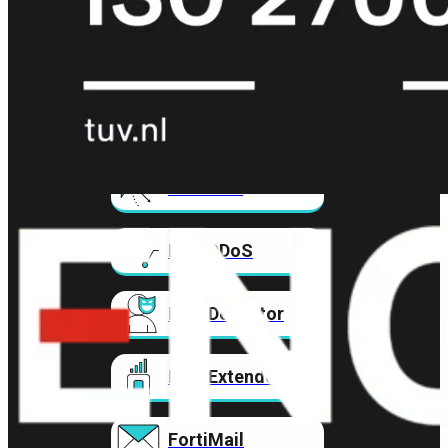
FortiAnalyzer
FortiAuthenticator
FortiADC
FortiDDoS
FortiDeceptor
FortiExtender
FortiMail