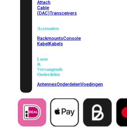
Attach
Cable
(DAC)
Transceivers
Accessoires
Rackmounts
Console
Kabel
Kabels
Losse
&
Vervangende
Onderdelen
Antennes
Onderdelen
Voedingen