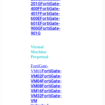
201G
FortiGate-
400F
FortiGate-
401F
FortiGate-
600E
FortiGate-
601E
FortiGate-
900G
FortiGate-
901G
Virtual
Machine
Perpetual
FortiGate-
FortiGate-
VM01
VM02
FortiGate-
VM04
FortiGate-
VM08
FortiGate-
VM16
FortiGate-
VM32
FortiGate-
VM