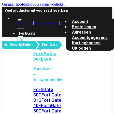
Ga naar hoofdinhoud
Ga naar voettekst
Veel producten uit voorraad leverbaar
Account
Account
Klantenservice
Offerte
Bestellingen
Adressen
FortiGate
Accountgegevens
Kortingbonnen
‎ SecurityFabric
FortiGate
Alle
Uitloggen
FortiGates
bekijken
Hardware
–
Instapmodellen
FortiGate
30G
FortiGate
31G
FortiGate
40F
FortiGate
50G
FortiGate