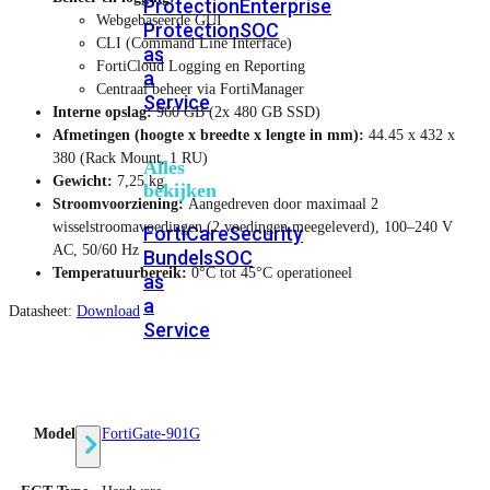
Protection
Enterprise
Webgebaseerde GUI
Protection
SOC
CLI (Command Line Interface)
as
FortiCloud Logging en Reporting
a
Centraal beheer via FortiManager
Service
Interne opslag:
960 GB (2x 480 GB SSD)
Afmetingen (hoogte x breedte x lengte in mm):
44.45 x 432 x
380 (Rack Mount, 1 RU)
Alles
Gewicht:
7,25 kg
bekijken
Stroomvoorziening:
Aangedreven door maximaal 2
wisselstroomavoedingen (2 voedingen meegeleverd), 100–240 V
FortiCare
Security
AC, 50/60 Hz
Bundels
SOC
Temperatuurbereik:
0°C tot 45°C operationeel
as
a
Datasheet:
Download
Service
Endpoint
Beveiliging
Model
FortiGate-901G