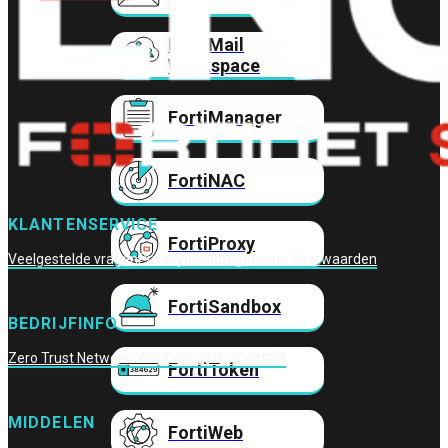
FortiMail
Workspace
FortiManager
FortiNAC
KLANTENSERVICE
FortiProxy
Veelgestelde vragen
Privacybeleid
Algemene Voorwaarden
FortiSandbox
BEDRIJFINFO
Zero Trust Networks
Wifi Experts B.V.
Contact
FortiToken
MIDDELEN
FortiWeb