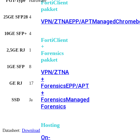
FGT-Type
Hardware
FortiClient
pakket
25GE SFP28
4
VPN/ZTNA
EPP/APT
Managed
Chromeb
10GE SFP+
4
FortiClient
+
2,5GE RJ
1
Forensics
pakket
1GE SFP
8
VPN/ZTNA
+
GE RJ
17
Forensics
EPP/APT
+
Forensics
Managed
SSD
Ja
Forensics
Hosting
Datasheet:
Download
On-