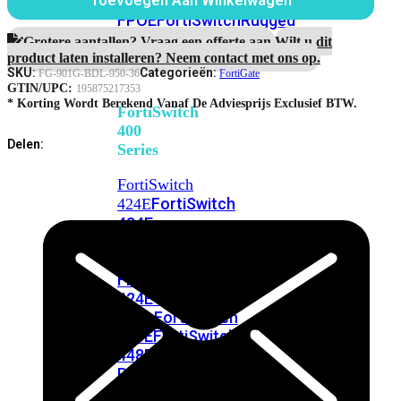
248E-
Toevoegen Aan Winkelwagen
Maanden
FPOE
FortiSwitchRugged
Unified
216F-
Threat
Grotere aantallen? Vraag een offerte aan.
Wilt u dit
Protection
POE
product laten installeren? Neem contact met ons op.
aantal
SKU:
Categorieën:
FG-901G-BDL-950-36
FortiGate
GTIN/UPC:
195875217353
* Korting Wordt Berekend Vanaf De Adviesprijs Exclusief BTW.
FortiSwitch
400
Delen:
Series
FortiSwitch
FortiSwitch
424E
424E-
POE
FortiSwitch
424E-
FPOE
FortiSwitch
424E-
Fiber
FortiSwitch
448E
FortiSwitch
448E-
POE
FortiSwitch
448E-