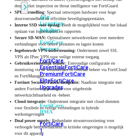
deep packet inspection en threat intelligence van FortiGuard.
SPU-versnelling:
Speciaal ontworpen hardware voor hoge
Alle
doorvoersnelheid en efficiënte beveiligingsprestaties.
Licenties
Interne SSD voor opslag:
Biedt de mogelijkheid voor het lokaal
bekijken
opslaan van logbestanden en rapporten.
Secure SD-WAN:
Optimaliseert netwerkverkeer over meerdere
FortiCare
verbindingen voor betere prestaties en lagere kosten.
Support
Ingebouwde VPN-ondersteuning:
Ondersteunt zowel SSL
VPN als IPsec VPN voor veilige externe toegang.
FortiCare
Gebruiksvriendelijk beheer:
Eenvoudige configuratie en
Essentials
FortiCare
monitoring via de webinterface of centraal beheer via FortiCloud
Premium
FortiCare
en FortiManager.
Elite
FortiCare
Fortinet Security Fabric integratie:
Naadloze integratie met
Upgrades
andere Fortinet-oplossingen voor uitgebreide
netwerkzichtbaarheid en -beheer.
Cloud-integratie:
Ondersteunt integratie met cloud-diensten
FortiCare
voor flexibele en veilige verbindingen in hybride
RMA
werkomgevingen.
Dual power supply:
Redundante stroomvoorziening voor
FortiCare
verhoogde betrouwbaarheid in kritieke omgevingen is mogelijk
1
voor dit apparaat.