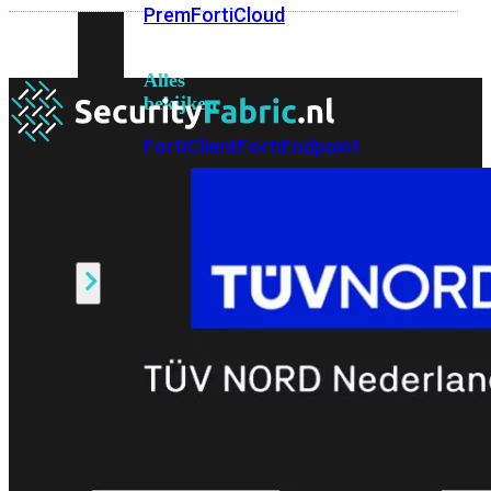
Prem
FortiCloud
Alles
bekijken
FortiClient
FortiEndpoint
Security
Fabric
Producten
FortiGate
FortiSwitch
FortiAP