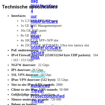
dag
RMA
FortiCare
Technische specificaties
4
uur
Interfaces:
RMA
FortiCare
1x 2,5/1 GE RJ45 HA poort
1x GE RJ45 Managementpoort
4
16x GE RJ45 poort
uur
8x GE SFP slot
RMA
4x 10GE/GE SFP+/SFP slot
met
4x 25GE/10GE SFP28/SFP+ Ultra low latency slot
onsite
FortiCare
PoE ondersteuning:
Niet beschikbaar
Secure
IPv4 Firewall doorvoer (1518/512/64 byte UDP packets):
164
RMA
/ 163 / 153 Gbps
NGFW doorvoer:
22 Gbps
IPS doorvoer:
26 Gbps
Security
SSL VPN doorvoer:
10 Gbps
Bundels
IPsec VPN doorvoer (512 byte):
55 Gbps
Site-to-site IPsec VPN-tunnels:
2000
Advanced
Client-to-site IPsec VPN-tunnels:
50 000
Threat
Gelijktijdige sessies:
16 miljoen
Protection
Unified
Nieuwe sessies per seconde:
720 000
Threat
Beheer en logging: