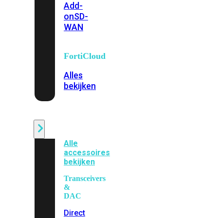
Add-
on
SD-
WAN
FortiCloud
Alles
bekijken
Accessoires
Alle
accessoires
bekijken
Transceivers
&
DAC
Direct