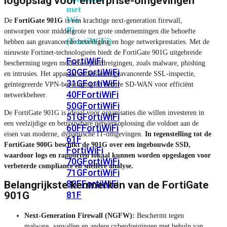
logopslag voor enterprise-omgevingen
met
Wi-
De
FortiGate 901G
is een krachtige next-generation firewall,
Fi
ontworpen voor middelgrote tot grote ondernemingen die behoefte
(FortiWiFi)
hebben aan geavanceerde beveiliging en hoge netwerkprestaties. Met de
nieuwste Fortinet-technologieën biedt de FortiGate 901G uitgebreide
FortiWiFi
bescherming tegen moderne cyberdreigingen, zoals malware, phishing
30G
FortiWiFi
en intrusies. Het apparaat ondersteunt geavanceerde SSL-inspectie,
31G
FortiWiFi
geïntegreerde VPN-beveiliging en Secure SD-WAN voor efficiënt
40F
FortiWiFi
netwerkbeheer.
50G
FortiWiFi
De FortiGate 901G is ideaal voor organisaties die willen investeren in
51G
FortiWiFi
een veelzijdige en betrouwbare netwerkoplossing die voldoet aan de
60F
FortiWiFi
eisen van moderne, dynamische IT-omgevingen.
In tegenstelling tot de
61F
FortiGate 900G beschikt de 901G over een ingebouwde SSD,
FortiWiFi
waardoor logs en rapporten lokaal kunnen worden opgeslagen voor
70G
FortiWiFi
verbeterde compliance en snellere analyse.
71G
FortiWiFi
80F
FortiWiFi
Belangrijkste kenmerken van de FortiGate
81F
901G
Next-Generation Firewall (NGFW):
Beschermt tegen
Licentie
malware, aanvallen en andere cyberdreigingen met behulp van