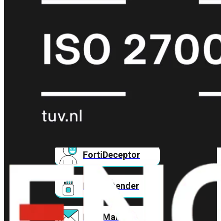
FortiAnalyzer
FortiAuthenticator
FortiADC
FortiDDoS
FortiDeceptor
FortiExtender
FortiMail