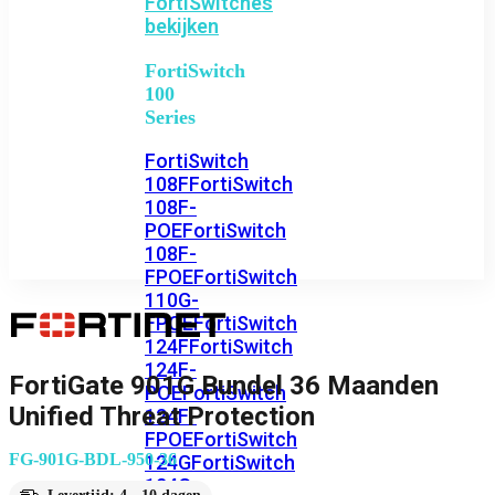
FortiSwitches
bekijken
FortiSwitch
100
Series
FortiSwitch
108F
FortiSwitch
108F-
POE
FortiSwitch
108F-
FPOE
FortiSwitch
110G-
FPOE
FortiSwitch
124F
FortiSwitch
124F-
FortiGate 901G Bundel 36 Maanden
POE
FortiSwitch
Unified Threat Protection
124F-
FPOE
FortiSwitch
FG-901G-BDL-950-36
124G
FortiSwitch
124G-