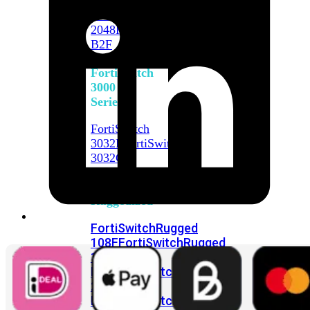
FortiSwitch
2048F
FortiSwitch
2048F-
B2F
FortiSwitch
3000
Series
FortiSwitch
3032E
FortiSwitch
3032G
FortiSwitch
Ruggedized
FortiSwitchRugged
108F
FortiSwitchRugged
112F-
POE
FortiSwitchRugged
216F-
POE
FortiSwitchRugged