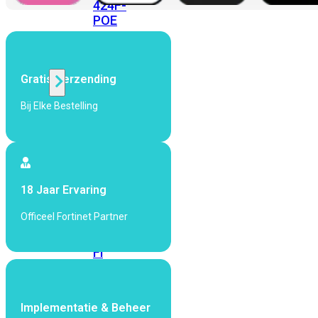
424F-
POE
WiFi
Gratis Verzending
Alle
Bij Elke Bestelling
Access
Points
bekijken
Wi-
18 Jaar Ervaring
Fi
Generatie
Officeel Fortinet Partner
Wi-
Fi
5
Wi-
Fi
6
Wi-
Implementatie & Beheer
Fi