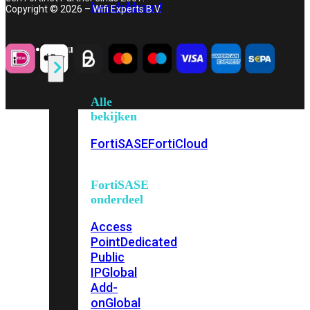
beschikbaar!
Copyright © 2026 – Wifi Experts B.V.
Cloud
Alle
bekijken
FortiSASE
FortiCloud
FortiSASE
onderdeel
Access
Point
Dedicated
Public
IP
Global
Add-
on
Global