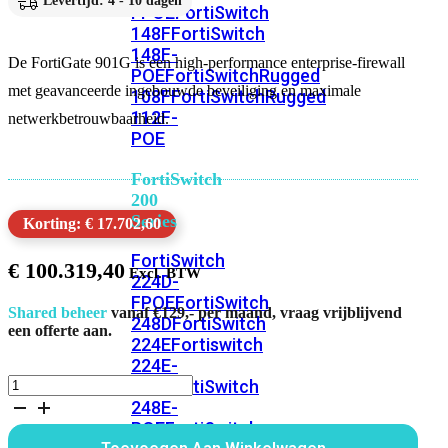
Levertijd: 4 - 10 dagen
FPOE
FortiSwitch
148F
FortiSwitch
148F-
De FortiGate 901G is een high-performance enterprise-firewall
POE
FortiSwitchRugged
met geavanceerde ingebouwde beveiliging en maximale
108F
FortiSwitchRugged
112F-
netwerkbetrouwbaarheid.
POE
FortiSwitch
200
Series
Korting: € 17.702,60
FortiSwitch
€
100.319,40
224D-
FPOE
FortiSwitch
Shared beheer
vanaf €129,- per maand, vraag vrijblijvend
248D
FortiSwitch
een offerte aan.
224E
Fortiswitch
224E-
FortiGate
POE
FortiSwitch
901G
248E-
Bundel
POE
FortiSwitch
36