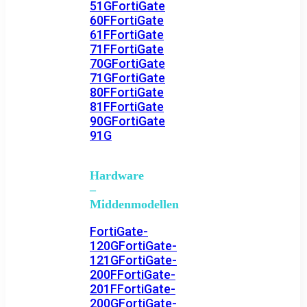
51G
FortiGate
60F
FortiGate
61F
FortiGate
71F
FortiGate
70G
FortiGate
71G
FortiGate
80F
FortiGate
81F
FortiGate
90G
FortiGate
91G
Hardware
–
Middenmodellen
FortiGate-
120G
FortiGate-
121G
FortiGate-
200F
FortiGate-
201F
FortiGate-
200G
FortiGate-