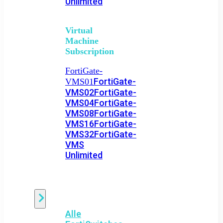
Unlimited
Virtual
Machine
Subscription
FortiGate-
FortiGate-
VMS01
VMS02
FortiGate-
VMS04
FortiGate-
VMS08
FortiGate-
VMS16
FortiGate-
VMS32
FortiGate-
VMS
Unlimited
Switch
Alle