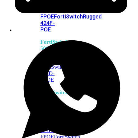
FPOE
FortiSwitch
M426E-
FPOE
FortiSwitchRugged
424F-
POE
FortiSwitch
500
Series
FortiSwitch
548D-
FPOE
FortiSwitch
600
Series
FortiSwitch
624F
FortiSwitch
624F-
FPOE
FortiSwitch