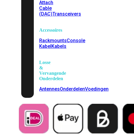
Attach
Cable
(DAC)
Transceivers
Accessoires
Rackmounts
Console
Kabel
Kabels
Losse
&
Vervangende
Onderdelen
Antennes
Onderdelen
Voedingen