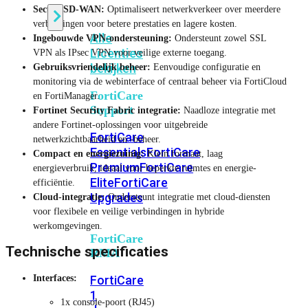
Secure SD-WAN:
Optimaliseert netwerkverkeer over meerdere
verbindingen voor betere prestaties en lagere kosten.
Alle
Ingebouwde VPN-ondersteuning:
Ondersteunt zowel SSL
Licenties
VPN als IPsec VPN voor veilige externe toegang.
bekijken
Gebruiksvriendelijk beheer:
Eenvoudige configuratie en
monitoring via de webinterface of centraal beheer via FortiCloud
FortiCare
en FortiManager.
Support
Fortinet Security Fabric integratie:
Naadloze integratie met
andere Fortinet-oplossingen voor uitgebreide
FortiCare
netwerkzichtbaarheid en -beheer.
Essentials
FortiCare
Compact en energiezuinig:
Klein formaat, laag
Premium
FortiCare
energieverbruik, ideaal voor beperkte ruimtes en energie-
Elite
FortiCare
efficiëntie.
Upgrades
Cloud-integratie:
Ondersteunt integratie met cloud-diensten
voor flexibele en veilige verbindingen in hybride
werkomgevingen.
FortiCare
Technische specificaties
RMA
FortiCare
Interfaces:
1
1x console-poort (RJ45)