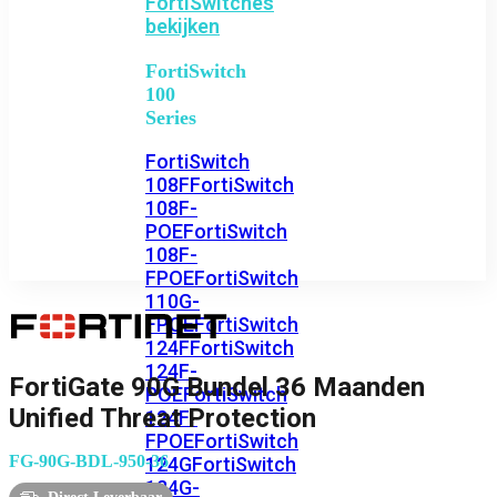
FortiSwitches
bekijken
FortiSwitch
100
Series
FortiSwitch
108F
FortiSwitch
108F-
POE
FortiSwitch
108F-
FPOE
FortiSwitch
110G-
FPOE
FortiSwitch
124F
FortiSwitch
124F-
FortiGate 90G Bundel 36 Maanden
POE
FortiSwitch
Unified Threat Protection
124F-
FPOE
FortiSwitch
FG-90G-BDL-950-36
124G
FortiSwitch
124G-