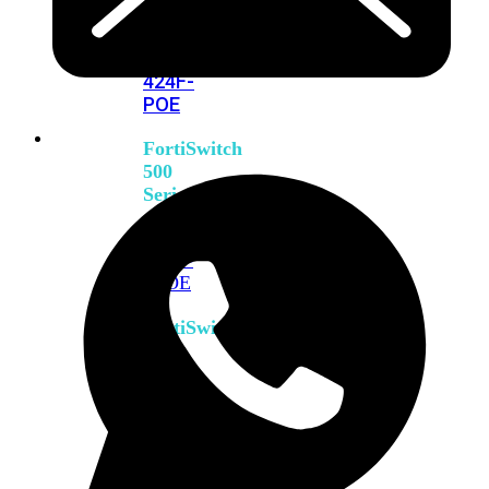
FPOE
FortiSwitch
M426E-
FPOE
FortiSwitchRugged
424F-
POE
FortiSwitch
500
Series
FortiSwitch
548D-
FPOE
FortiSwitch
600
Series
FortiSwitch
624F
FortiSwitch
624F-
FPOE
FortiSwitch