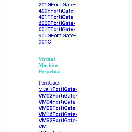
201G
FortiGate-
400F
FortiGate-
401F
FortiGate-
600E
FortiGate-
601E
FortiGate-
900G
FortiGate-
901G
Virtual
Machine
Perpetual
FortiGate-
FortiGate-
VM01
VM02
FortiGate-
VM04
FortiGate-
VM08
FortiGate-
VM16
FortiGate-
VM32
FortiGate-
VM