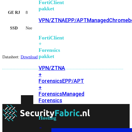
FortiClient
pakket
GE RJ
8
VPN/ZTNA
EPP/APT
Managed
Chromeb
SSD
Nee
FortiClient
+
Forensics
pakket
Datasheet:
Download
VPN/ZTNA
+
Forensics
EPP/APT
+
Forensics
Managed
Forensics
Hosting
On-