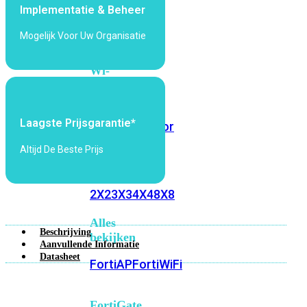
Implementatie & Beheer
6E
Wi-
Fi
Mogelijk Voor Uw Organisatie
7
Wi-
Fi
Omgeving
Laagste Prijsgarantie*
Indoor
Outdoor
Altijd De Beste Prijs
MIMO
2X2
3X3
4X4
8X8
Alles
Beschrijving
bekijken
Aanvullende Informatie
Datasheet
FortiAP
FortiWiFi
FortiGate