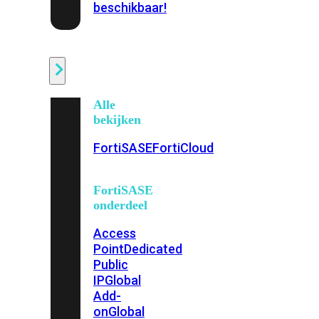
beschikbaar!
Cloud
Alle
bekijken
FortiSASE
FortiCloud
FortiSASE
onderdeel
Access
Point
Dedicated
Public
IP
Global
Add-
on
Global