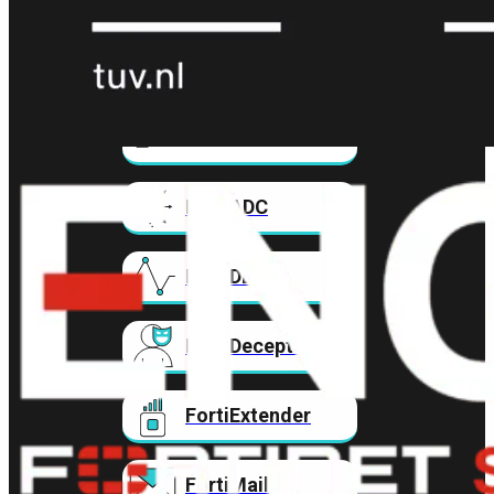
FortiAnalyzer
FortiAuthenticator
FortiADC
FortiDDoS
FortiDeceptor
FortiExtender
FortiMail