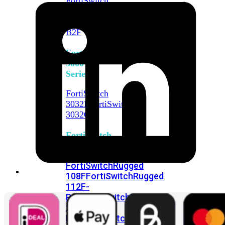
FortiSwitch
2048F
FortiSwitch
2048F-
B2F
FortiSwitch
3000
Series
FortiSwitch
3032E
FortiSwitch
3032G
FortiSwitch
Ruggedized
FortiSwitchRugged
108F
FortiSwitchRugged
112F-
POE
FortiSwitchRugged
216F-
POE
FortiSwitchRugged