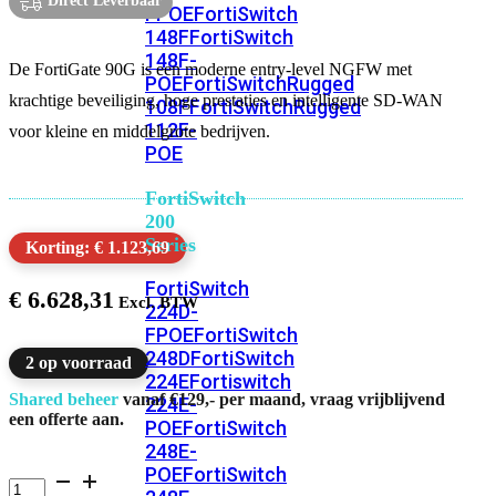
Direct Leverbaar
FPOE
FortiSwitch
148F
FortiSwitch
148F-
De FortiGate 90G is een moderne entry-level NGFW met
POE
FortiSwitchRugged
krachtige beveiliging, hoge prestaties en intelligente SD-WAN
108F
FortiSwitchRugged
112F-
voor kleine en middelgrote bedrijven.
POE
FortiSwitch
200
Series
Korting: € 1.123,69
FortiSwitch
€
6.628,31
224D-
FPOE
FortiSwitch
248D
FortiSwitch
2 op voorraad
224E
Fortiswitch
Shared beheer
vanaf €129,- per maand, vraag vrijblijvend
224E-
een offerte aan.
POE
FortiSwitch
248E-
POE
FortiSwitch
FortiGate