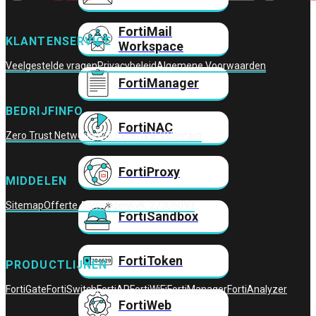
FortiMail
KLANTENSERVICE
Workspace
Veelgestelde vragen
Privacybeleid
Algemene Voorwaarden
FortiManager
BEDRIJFINFO
FortiNAC
Zero Trust Networks
Wifi Experts B.V.
Contact
FortiProxy
MIDDELEN
Sitemap
Offerte Aanvragen
KvK: 27306093
FortiSandbox
FortiToken
PRODUCTLIJNEN
FortiGate
FortiSwitch
FortiAP
FortiWiFi
FortiManager
FortiAnalyzer
FortiWeb