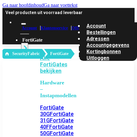
Ga naar hoofdinhoud
Ga naar voettekst
Veel producten uit voorraad leverbaar
Account
Account
Klantenservice
Offerte
Bestellingen
Adressen
FortiGate
Accountgegevens
Kortingbonnen
‎ SecurityFabric
FortiGate
Alle
Uitloggen
FortiGates
bekijken
Hardware
–
Instapmodellen
FortiGate
30G
FortiGate
31G
FortiGate
40F
FortiGate
50G
FortiGate