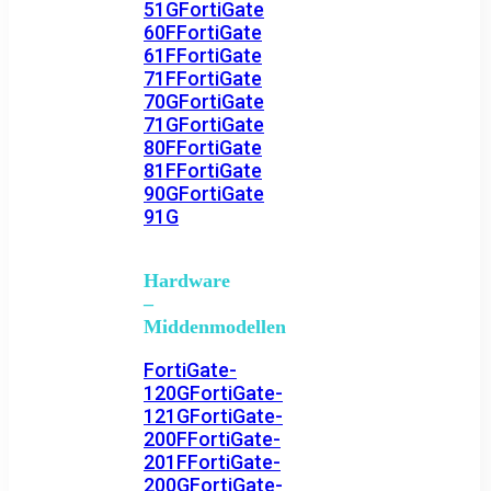
51G
FortiGate
60F
FortiGate
61F
FortiGate
71F
FortiGate
70G
FortiGate
71G
FortiGate
80F
FortiGate
81F
FortiGate
90G
FortiGate
91G
Hardware
–
Middenmodellen
FortiGate-
120G
FortiGate-
121G
FortiGate-
200F
FortiGate-
201F
FortiGate-
200G
FortiGate-