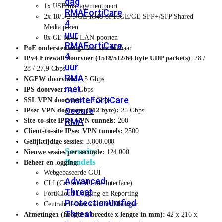
dag
1x USB managementpoort
RMA
FortiCare
2x 10/5/2.5/GE RJ45 of 10GE/GE SFP+/SFP Shared
4
Media paren
uur
8x GE RJ45 LAN-poorten
RMA
FortiCare
PoE ondersteuning:
Niet beschikbaar
4
IPv4 Firewall doorvoer (1518/512/64 byte UDP packets)
: 28 /
uur
28 / 27,9 Gbps
RMA
NGFW doorvoer:
2,5 Gbps
met
IPS doorvoer:
4,5 Gbps
onsite
FortiCare
SSL VPN doorvoer:
1,4 Gbps
Secure
IPsec VPN doorvoer (512 byte):
25 Gbps
RMA
Site-to-site IPsec VPN tunnels:
200
Client-to-site IPsec VPN tunnels:
2500
Gelijktijdige sessies:
3.000.000
Security
Nieuwe sessies per seconde:
124.000
Bundels
Beheer en logging:
Webgebaseerde GUI
Advanced
CLI (Command Line Interface)
Threat
FortiCloud Logging en Reporting
Protection
Unified
Centrale beheer via FortiManager
Threat
Afmetingen (hoogte x breedte x lengte in mm):
42 x 216 x