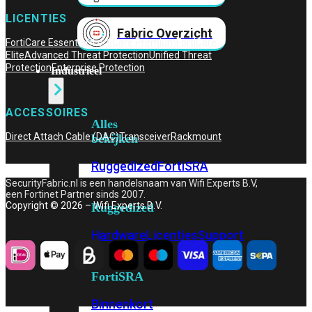
LICENTIES
Fabric Overzicht
FortiCare Essentials
FortiCare Premium
FortiCare
Elite
Advanced Threat Protection
Unified Threat
Protection
Enterprise Protection
Industrieel
ACCESSOIRES
Alles
Direct Attach Cable (DAC)
Transceiver
Rackmount
bekijken
Ruggedized
FortiSRA
SecurityFabric.nl is een handelsnaam van Wifi Experts B.V,
een Fortinet Partner sinds 2007.
Copyright © 2026 – Wifi Experts B.V.
Ruggedized
Hardware
Licenties
Support
FortiSRA
Binnenkort