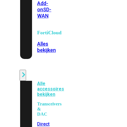
Add-
on
SD-
WAN
FortiCloud
Alles
bekijken
Accessoires
Alle
accessoires
bekijken
Transceivers
&
DAC
Direct