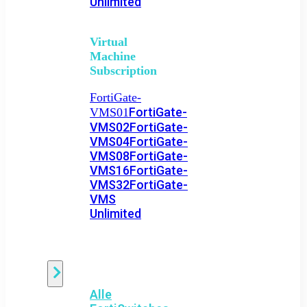
Unlimited
Virtual
Machine
Subscription
FortiGate-
FortiGate-
VMS01
VMS02
FortiGate-
VMS04
FortiGate-
VMS08
FortiGate-
VMS16
FortiGate-
VMS32
FortiGate-
VMS
Unlimited
Switch
Alle