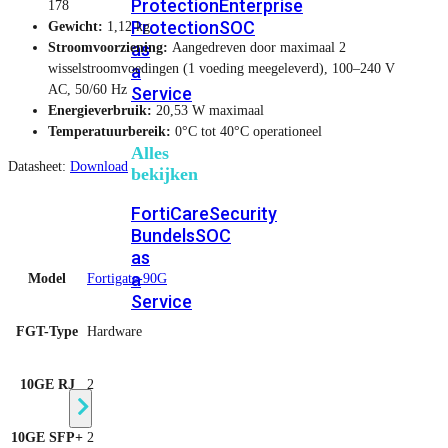
Protection
Enterprise
178
Protection
SOC
Gewicht:
1,12 kg
as
Stroomvoorziening:
Aangedreven door maximaal 2
a
wisselstroomvoedingen (1 voeding meegeleverd), 100–240 V
AC, 50/60 Hz
Service
Energieverbruik:
20,53 W maximaal
Temperatuurbereik:
0°C tot 40°C operationeel
Alles
Datasheet:
Download
bekijken
FortiCare
Security
Bundels
SOC
as
a
Model
Fortigate-90G
Service
FGT-Type
Hardware
Endpoint
Beveiliging
10GE RJ
2
10GE SFP+
2