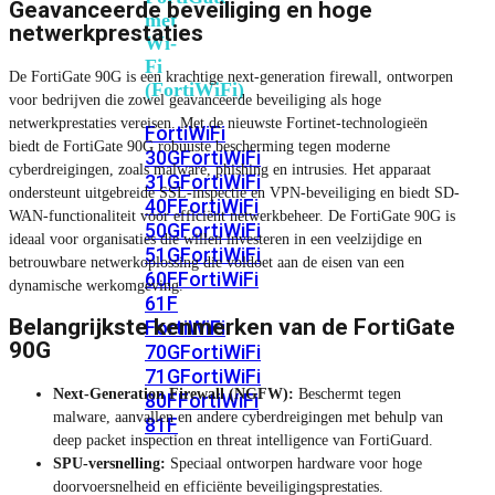
Geavanceerde beveiliging en hoge
met
netwerkprestaties
Wi-
Fi
De FortiGate 90G is een krachtige next-generation firewall, ontworpen
(FortiWiFi)
voor bedrijven die zowel geavanceerde beveiliging als hoge
netwerkprestaties vereisen. Met de nieuwste Fortinet-technologieën
FortiWiFi
biedt de FortiGate 90G robuuste bescherming tegen moderne
30G
FortiWiFi
cyberdreigingen, zoals malware, phishing en intrusies. Het apparaat
31G
FortiWiFi
ondersteunt uitgebreide SSL-inspectie en VPN-beveiliging en biedt SD-
40F
FortiWiFi
WAN-functionaliteit voor efficiënt netwerkbeheer. De FortiGate 90G is
50G
FortiWiFi
ideaal voor organisaties die willen investeren in een veelzijdige en
51G
FortiWiFi
betrouwbare netwerkoplossing die voldoet aan de eisen van een
60F
FortiWiFi
dynamische werkomgeving.
61F
Belangrijkste kenmerken van de FortiGate
FortiWiFi
90G
70G
FortiWiFi
71G
FortiWiFi
Next-Generation Firewall (NGFW):
Beschermt tegen
80F
FortiWiFi
malware, aanvallen en andere cyberdreigingen met behulp van
81F
deep packet inspection en threat intelligence van FortiGuard.
SPU-versnelling:
Speciaal ontworpen hardware voor hoge
doorvoersnelheid en efficiënte beveiligingsprestaties.
Licentie