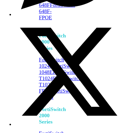
648F
FortiSwitch
648F-
FPOE
FortiSwitch
1000
Series
FortiSwitch
1024E
FortiSwitch
1048E
FortiSwitch
T1024E
FortiSwitch
T1024F-
FPOE
FortiSwitch
1048G
FortiSwitch
2000
Series