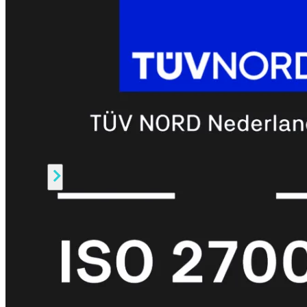
Prem
FortiCloud
Alles
bekijken
FortiClient
FortiEndpoint
Security
Fabric
Producten
FortiGate
FortiSwitch
FortiAP