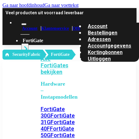
Ga naar hoofdinhoud
Ga naar voettekst
Veel producten uit voorraad leverbaar
Account
Account
Klantenservice
Offerte
Bestellingen
Adressen
FortiGate
Accountgegevens
Kortingbonnen
‎ SecurityFabric
FortiGate
Alle
Uitloggen
FortiGates
bekijken
Hardware
–
Instapmodellen
FortiGate
30G
FortiGate
31G
FortiGate
40F
FortiGate
50G
FortiGate