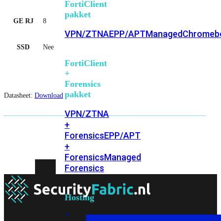
FortiClient
pakket
GE RJ
8
VPN/ZTNA
EPP/APT
Managed
Chromeb
SSD
Nee
FortiClient
+
Forensics
pakket
Datasheet:
Download
VPN/ZTNA
+
Forensics
EPP/APT
+
Forensics
Managed
Forensics
Hosting
On-