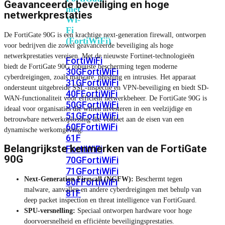
Geavanceerde beveiliging en hoge
met
netwerkprestaties
Wi-
Fi
De FortiGate 90G is een krachtige next-generation firewall, ontworpen
(FortiWiFi)
voor bedrijven die zowel geavanceerde beveiliging als hoge
netwerkprestaties vereisen. Met de nieuwste Fortinet-technologieën
FortiWiFi
biedt de FortiGate 90G robuuste bescherming tegen moderne
30G
FortiWiFi
cyberdreigingen, zoals malware, phishing en intrusies. Het apparaat
31G
FortiWiFi
ondersteunt uitgebreide SSL-inspectie en VPN-beveiliging en biedt SD-
40F
FortiWiFi
WAN-functionaliteit voor efficiënt netwerkbeheer. De FortiGate 90G is
50G
FortiWiFi
ideaal voor organisaties die willen investeren in een veelzijdige en
51G
FortiWiFi
betrouwbare netwerkoplossing die voldoet aan de eisen van een
60F
FortiWiFi
dynamische werkomgeving.
61F
Belangrijkste kenmerken van de FortiGate
FortiWiFi
90G
70G
FortiWiFi
71G
FortiWiFi
Next-Generation Firewall (NGFW):
Beschermt tegen
80F
FortiWiFi
malware, aanvallen en andere cyberdreigingen met behulp van
81F
deep packet inspection en threat intelligence van FortiGuard.
SPU-versnelling:
Speciaal ontworpen hardware voor hoge
doorvoersnelheid en efficiënte beveiligingsprestaties.
Licentie