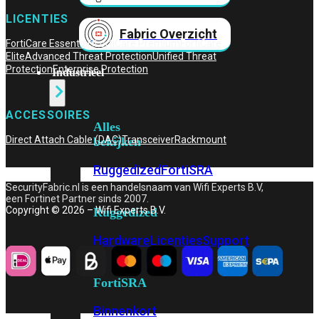
LICENTIES
Fabric Overzicht
FortiCare Essentials
FortiCare Premium
FortiCare
Elite
Advanced Threat Protection
Unified Threat
Protection
Enterprise Protection
Industrieel
ACCESSOIRES
Alles
Direct Attach Cable (DAC)
Transceiver
Rackmount
bekijken
Ruggedized
FortiSRA
SecurityFabric.nl is een handelsnaam van Wifi Experts B.V,
een Fortinet Partner sinds 2007.
Copyright © 2026 – Wifi Experts B.V.
Ruggedized
Hardware
Licenties
Support
FortiSRA
Binnenkort