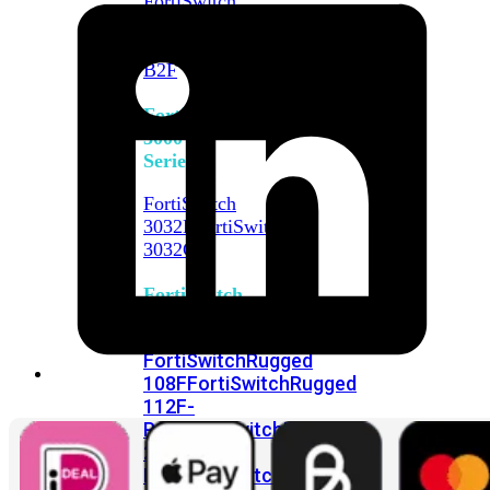
FortiSwitch
2048F
FortiSwitch
2048F-
B2F
FortiSwitch
3000
Series
FortiSwitch
3032E
FortiSwitch
3032G
FortiSwitch
Ruggedized
FortiSwitchRugged
108F
FortiSwitchRugged
112F-
POE
FortiSwitchRugged
216F-
POE
FortiSwitchRugged