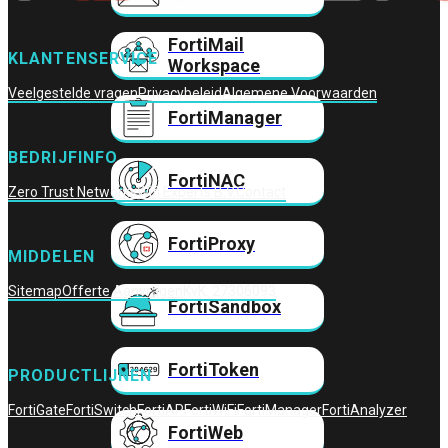
FortiMail
KLANTENSERVICE
Workspace
Veelgestelde vragen
Privacybeleid
Algemene Voorwaarden
FortiManager
BEDRIJFINFO
FortiNAC
Zero Trust Networks
Wifi Experts B.V.
Contact
FortiProxy
MIDDELEN
Sitemap
Offerte Aanvragen
KvK: 27306093
FortiSandbox
FortiToken
PRODUCTLIJNEN
FortiGate
FortiSwitch
FortiAP
FortiWiFi
FortiManager
FortiAnalyzer
FortiWeb