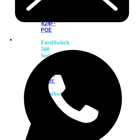
FPOE
FortiSwitch
M426E-
FPOE
FortiSwitchRugged
424F-
POE
FortiSwitch
500
Series
FortiSwitch
548D-
FPOE
FortiSwitch
600
Series
FortiSwitch
624F
FortiSwitch
624F-
FPOE
FortiSwitch