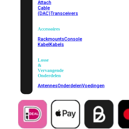
Attach
Cable
(DAC)
Transceivers
Accessoires
Rackmounts
Console
Kabel
Kabels
Losse
&
Vervangende
Onderdelen
Antennes
Onderdelen
Voedingen