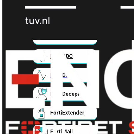
FortiAnalyzer
FortiAuthenticator
FortiADC
FortiDDoS
FortiDeceptor
FortiExtender
FortiMail