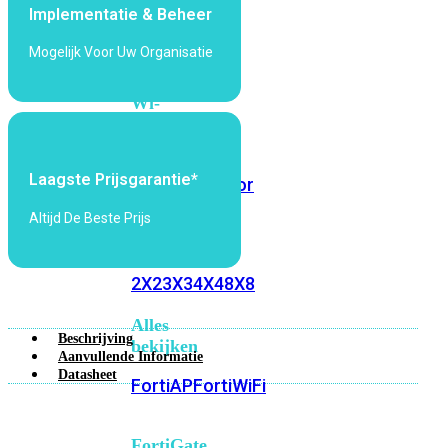
Implementatie & Beheer
6E
Wi-
Fi
Mogelijk Voor Uw Organisatie
7
Wi-
Fi
Omgeving
Laagste Prijsgarantie*
Indoor
Outdoor
Altijd De Beste Prijs
MIMO
2X2
3X3
4X4
8X8
Alles
Beschrijving
bekijken
Aanvullende Informatie
Datasheet
FortiAP
FortiWiFi
FortiGate