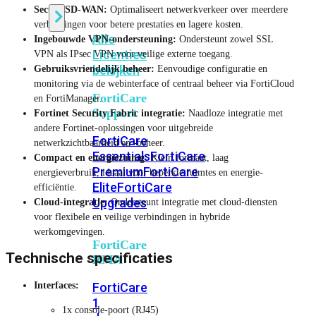
Secure SD-WAN:
Optimaliseert netwerkverkeer over meerdere
verbindingen voor betere prestaties en lagere kosten.
Alle
Ingebouwde VPN-ondersteuning:
Ondersteunt zowel SSL
Licenties
VPN als IPsec VPN voor veilige externe toegang.
bekijken
Gebruiksvriendelijk beheer:
Eenvoudige configuratie en
monitoring via de webinterface of centraal beheer via FortiCloud
FortiCare
en FortiManager.
Support
Fortinet Security Fabric integratie:
Naadloze integratie met
andere Fortinet-oplossingen voor uitgebreide
FortiCare
netwerkzichtbaarheid en -beheer.
Essentials
FortiCare
Compact en energiezuinig:
Klein formaat, laag
Premium
FortiCare
energieverbruik, ideaal voor beperkte ruimtes en energie-
Elite
FortiCare
efficiëntie.
Upgrades
Cloud-integratie:
Ondersteunt integratie met cloud-diensten
voor flexibele en veilige verbindingen in hybride
werkomgevingen.
FortiCare
Technische specificaties
RMA
FortiCare
Interfaces:
1
1x console-poort (RJ45)