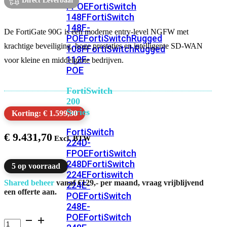
Direct Leverbaar
FPOE
FortiSwitch
148F
FortiSwitch
148F-
De FortiGate 90G is een moderne entry-level NGFW met
POE
FortiSwitchRugged
krachtige beveiliging, hoge prestaties en intelligente SD-WAN
108F
FortiSwitchRugged
112F-
voor kleine en middelgrote bedrijven.
POE
FortiSwitch
200
Series
Korting: € 1.599,30
FortiSwitch
€
9.431,70
224D-
FPOE
FortiSwitch
248D
FortiSwitch
5 op voorraad
224E
Fortiswitch
Shared beheer
vanaf €129,- per maand, vraag vrijblijvend
224E-
een offerte aan.
POE
FortiSwitch
248E-
POE
FortiSwitch
FortiGate