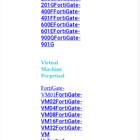
201G
FortiGate-
400F
FortiGate-
401F
FortiGate-
600E
FortiGate-
601E
FortiGate-
900G
FortiGate-
901G
Virtual
Machine
Perpetual
FortiGate-
FortiGate-
VM01
VM02
FortiGate-
VM04
FortiGate-
VM08
FortiGate-
VM16
FortiGate-
VM32
FortiGate-
VM