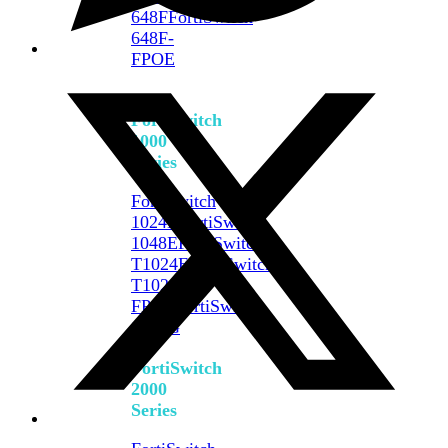
648F
FortiSwitch
648F-
FPOE
FortiSwitch
1000
Series
FortiSwitch
1024E
FortiSwitch
1048E
FortiSwitch
T1024E
FortiSwitch
T1024F-
FPOE
FortiSwitch
1048G
FortiSwitch
2000
Series