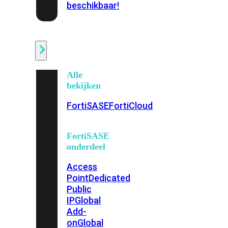
beschikbaar!
Cloud
Alle
bekijken
FortiSASE
FortiCloud
FortiSASE
onderdeel
Access
Point
Dedicated
Public
IP
Global
Add-
on
Global