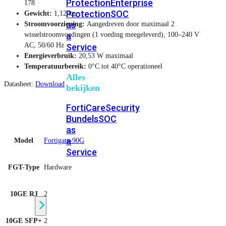
Protection
Enterprise
178
Protection
SOC
Gewicht:
1,12 kg
as
Stroomvoorziening:
Aangedreven door maximaal 2
a
wisselstroomvoedingen (1 voeding meegeleverd), 100–240 V
AC, 50/60 Hz
Service
Energieverbruik:
20,53 W maximaal
Temperatuurbereik:
0°C tot 40°C operationeel
Alles
Datasheet:
Download
bekijken
FortiCare
Security
Bundels
SOC
as
a
Model
Fortigate-90G
Service
FGT-Type
Hardware
Endpoint
Beveiliging
10GE RJ
2
10GE SFP+
2