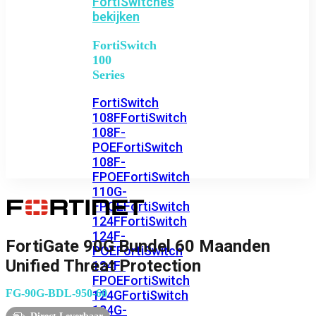
FortiSwitches
bekijken
FortiSwitch
100
Series
FortiSwitch
108F
FortiSwitch
108F-
POE
FortiSwitch
108F-
FPOE
FortiSwitch
110G-
FPOE
FortiSwitch
124F
FortiSwitch
124F-
FortiGate 90G Bundel 60 Maanden
POE
FortiSwitch
Unified Threat Protection
124F-
FPOE
FortiSwitch
FG-90G-BDL-950-60
124G
FortiSwitch
124G-