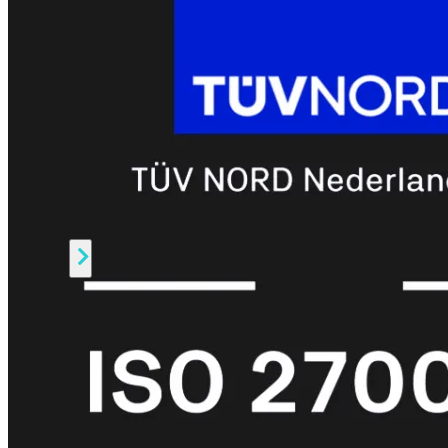
Prem
FortiCloud
Alles
bekijken
FortiClient
FortiEndpoint
Security
Fabric
Producten
FortiGate
FortiSwitch
FortiAP