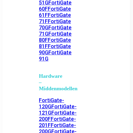
51G
FortiGate
60F
FortiGate
61F
FortiGate
71F
FortiGate
70G
FortiGate
71G
FortiGate
80F
FortiGate
81F
FortiGate
90G
FortiGate
91G
Hardware
–
Middenmodellen
FortiGate-
120G
FortiGate-
121G
FortiGate-
200F
FortiGate-
201F
FortiGate-
200G
FortiGate-