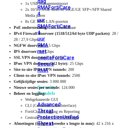
dag
1x USB managementpoort
RMA
FortiCare
2x 10/5/2.5/GE RJ45 of 10GE/GE SFP+/SFP Shared
4
Media paren
uur
8x GE RJ45 LAN-poorten
RMA
FortiCare
PoE ondersteuning:
Niet beschikbaar
4
IPv4 Firewall doorvoer (1518/512/64 byte UDP packets)
: 28 /
uur
28 / 27,9 Gbps
RMA
NGFW doorvoer:
2,5 Gbps
met
IPS doorvoer:
4,5 Gbps
onsite
FortiCare
SSL VPN doorvoer:
1,4 Gbps
Secure
IPsec VPN doorvoer (512 byte):
25 Gbps
RMA
Site-to-site IPsec VPN tunnels:
200
Client-to-site IPsec VPN tunnels:
2500
Gelijktijdige sessies:
3.000.000
Security
Nieuwe sessies per seconde:
124.000
Bundels
Beheer en logging:
Webgebaseerde GUI
Advanced
CLI (Command Line Interface)
Threat
FortiCloud Logging en Reporting
Protection
Unified
Centrale beheer via FortiManager
Threat
Afmetingen (hoogte x breedte x lengte in mm):
42 x 216 x