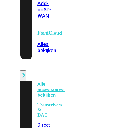
Add-
on
SD-
WAN
FortiCloud
Alles
bekijken
Accessoires
Alle
accessoires
bekijken
Transceivers
&
DAC
Direct