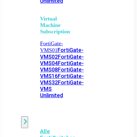
Unlimited
Virtual
Machine
Subscription
FortiGate-
FortiGate-
VMS01
VMS02
FortiGate-
VMS04
FortiGate-
VMS08
FortiGate-
VMS16
FortiGate-
VMS32
FortiGate-
VMS
Unlimited
Switch
Alle