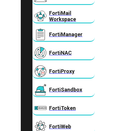
FortiMail
Workspace
FortiManager
FortiNAC
FortiProxy
FortiSandbox
FortiToken
FortiWeb