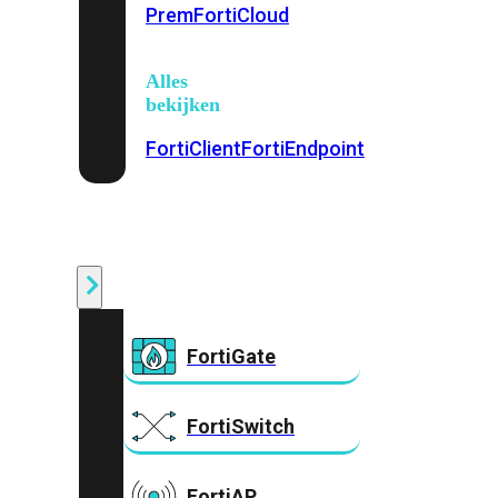
Prem
FortiCloud
Alles
bekijken
FortiClient
FortiEndpoint
Security
Fabric
Producten
FortiGate
FortiSwitch
FortiAP