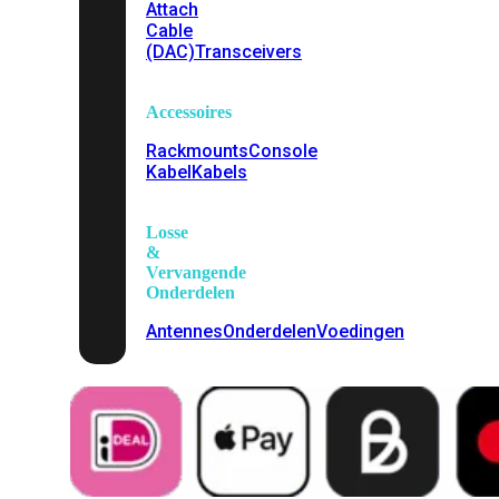
Attach
Cable
(DAC)
Transceivers
Accessoires
Rackmounts
Console
Kabel
Kabels
Losse
&
Vervangende
Onderdelen
Antennes
Onderdelen
Voedingen