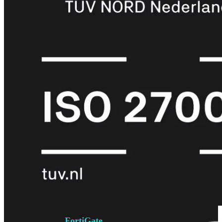
6E
Wi-
Fi
7
Wi-
Fi
Omgeving
Indoor
Outdoor
MIMO
2X2
3X3
4X4
8X8
Alles
bekijken
FortiAP
FortiWiFi
FortiGate