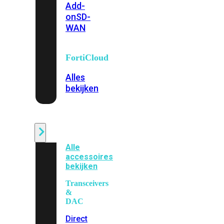
Add-
on
SD-
WAN
FortiCloud
Alles
bekijken
Accessoires
Alle
accessoires
bekijken
Transceivers
&
DAC
Direct