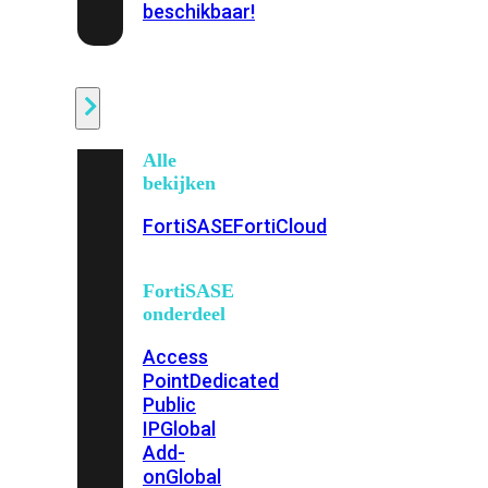
beschikbaar!
Cloud
Alle
bekijken
FortiSASE
FortiCloud
FortiSASE
onderdeel
Access
Point
Dedicated
Public
IP
Global
Add-
on
Global