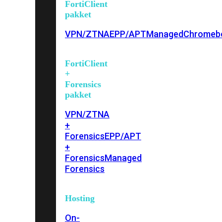
FortiClient
pakket
VPN/ZTNA
EPP/APT
Managed
Chromeb
FortiClient
+
Forensics
pakket
VPN/ZTNA
+
Forensics
EPP/APT
+
Forensics
Managed
Forensics
Hosting
On-