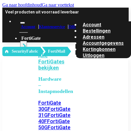
Ga naar hoofdinhoud
Ga naar voettekst
Veel producten uit voorraad leverbaar
Account
Account
Klantenservice
Offerte
Bestellingen
Adressen
FortiGate
Accountgegevens
Kortingbonnen
‎ SecurityFabric
FortiMail
Alle
Uitloggen
FortiGates
bekijken
Hardware
–
Instapmodellen
FortiGate
30G
FortiGate
31G
FortiGate
40F
FortiGate
50G
FortiGate