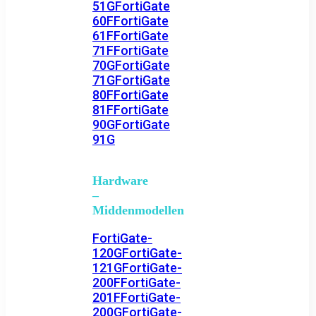
51G
FortiGate
60F
FortiGate
61F
FortiGate
71F
FortiGate
70G
FortiGate
71G
FortiGate
80F
FortiGate
81F
FortiGate
90G
FortiGate
91G
Hardware
–
Middenmodellen
FortiGate-
120G
FortiGate-
121G
FortiGate-
200F
FortiGate-
201F
FortiGate-
200G
FortiGate-