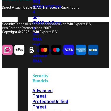
dag
RMA
FortiCare
Direct Attach Cable (DAC)
Transceiver
Rackmount
4
uur
RMA
FortiCare
SecurityFabric.nl is een handelsnaam van Wifi Experts B.V,
4
een Fortinet Partner sinds 2007.
Copyright © 2026 – Wifi Experts B.V.
uur
RMA
met
onsite
FortiCare
Secure
RMA
Security
Bundels
Advanced
Threat
Protection
Unified
Threat