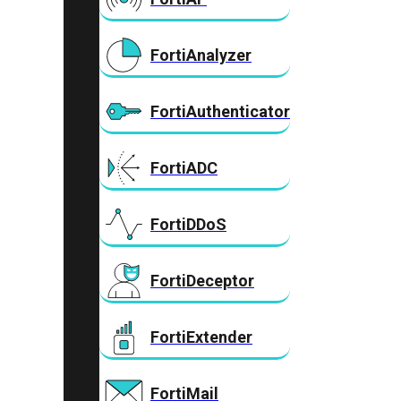
FortiAnalyzer
FortiAuthenticator
FortiADC
FortiDDoS
FortiDeceptor
FortiExtender
FortiMail