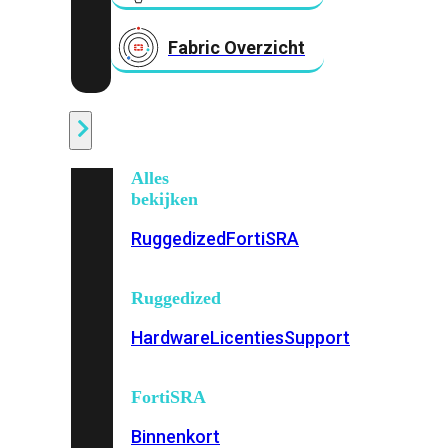
Fabric Overzicht
Industrieel
Alles
bekijken
Ruggedized
FortiSRA
Ruggedized
Hardware
Licenties
Support
FortiSRA
Binnenkort