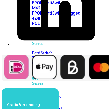
FPOE
FortiSwitch
M426E-
FPOE
FortiSwitchRugged
424F-
POE
FortiSwitch
500
Series
FortiSwitch
548D-
FPOE
FortiSwitch
600
Series
FortiSwitch
624F
FortiSwitch
624F-
Gratis Verzending
FPOE
FortiSwitch