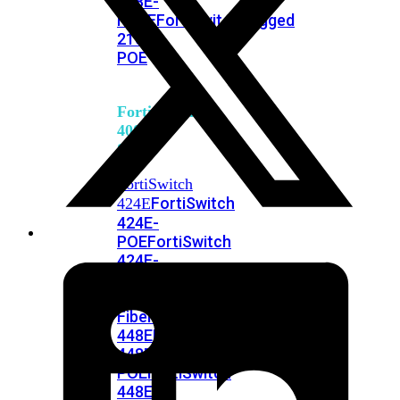
248E-
FPOE
FortiSwitchRugged
216F-
POE
FortiSwitch
400
Series
FortiSwitch
FortiSwitch
424E
424E-
POE
FortiSwitch
424E-
FPOE
FortiSwitch
424E-
Fiber
FortiSwitch
448E
FortiSwitch
448E-
POE
FortiSwitch
448E-