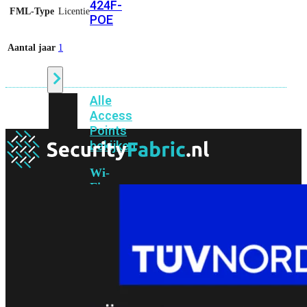
424F-
FML-Type
Licentie
POE
Aantal jaar
1
WiFi
Alle
Access
Points
bekijken
Wi-
Fi
Generatie
Wi-
Fi
5
Wi-
Fi
6
Wi-
Fi