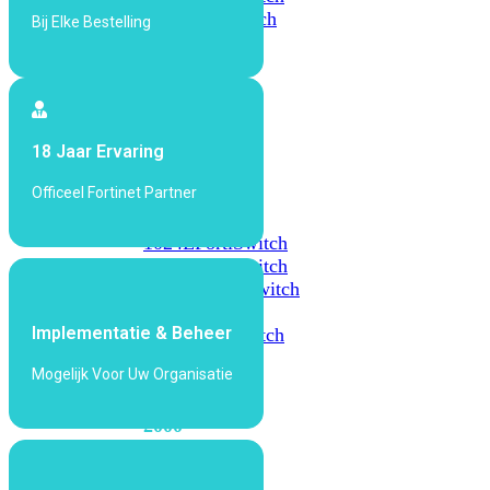
648F
FortiSwitch
Bij Elke Bestelling
648F-
FPOE
FortiSwitch
18 Jaar Ervaring
1000
Series
Officeel Fortinet Partner
FortiSwitch
1024E
FortiSwitch
1048E
FortiSwitch
T1024E
FortiSwitch
T1024F-
Implementatie & Beheer
FPOE
FortiSwitch
1048G
Mogelijk Voor Uw Organisatie
FortiSwitch
2000
Series