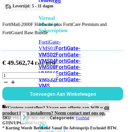
Unlimited
Levertijd: 5 - 11 dagen
Virtual
Machine
FortiMail-2000F Hardware plus FortiCare Premium and
Subscription
FortiGuard Base Bundle
FortiGate-
FortiGate-
VMS01
VMS02
FortiGate-
VMS04
FortiGate-
€
49.562,74
VMS08
FortiGate-
VMS16
FortiGate-
FortiMail-
VMS32
FortiGate-
2000F
VMS
Hardware
1
Unlimited
Toevoegen Aan Winkelwagen
jaar
FortiCare
Premium
Grotere aantallen? Vraag een offerte aan.
Wilt u dit
Switch
and
product laten installeren? Neem contact met ons op.
FortiGuard
SKU:
Categorieën:
FML-2000F-BDL-640-12
FortiMail
Base
GTIN/UPC:
195875123951
Alle
Bundle
* Korting Wordt Berekend Vanaf De Adviesprijs Exclusief BTW.