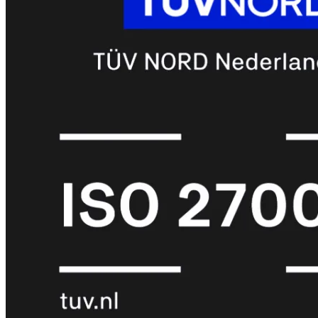
6E
Wi-
Fi
7
Wi-
Fi
Omgeving
Indoor
Outdoor
MIMO
2X2
3X3
4X4
8X8
Alles
bekijken
FortiAP
FortiWiFi
FortiGate