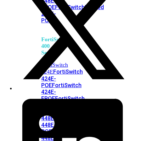
248E-
FPOE
FortiSwitchRugged
216F-
POE
FortiSwitch
400
Series
FortiSwitch
FortiSwitch
424E
424E-
POE
FortiSwitch
424E-
FPOE
FortiSwitch
424E-
Fiber
FortiSwitch
448E
FortiSwitch
448E-
POE
FortiSwitch
448E-