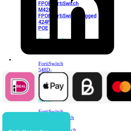
FPOE
FortiSwitch
M426E-
FPOE
FortiSwitchRugged
424F-
POE
FortiSwitch
500
Series
FortiSwitch
548D-
FPOE
FortiSwitch
600
Series
FortiSwitch
624F
FortiSwitch
624F-
FPOE
FortiSwitch