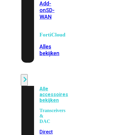
Add-
on
SD-
WAN
FortiCloud
Alles
bekijken
Accessoires
Alle
accessoires
bekijken
Transceivers
&
DAC
Direct