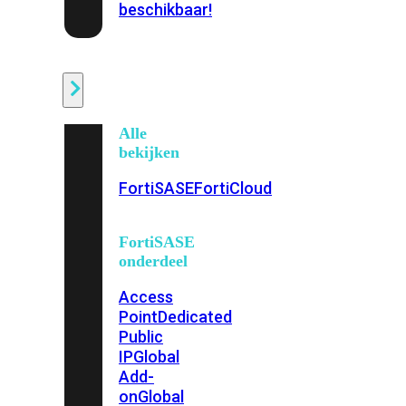
beschikbaar!
Cloud
Alle
bekijken
FortiSASE
FortiCloud
FortiSASE
onderdeel
Access
Point
Dedicated
Public
IP
Global
Add-
on
Global