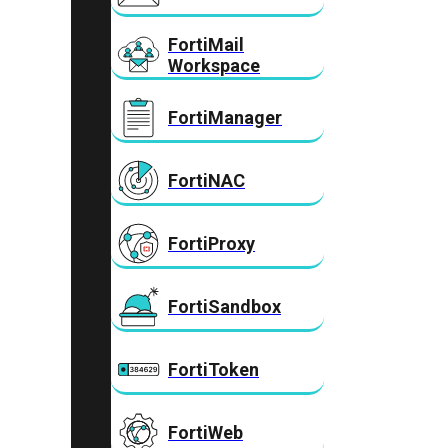
FortiMail
Workspace
FortiManager
FortiNAC
FortiProxy
FortiSandbox
FortiToken
FortiWeb