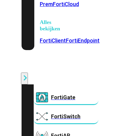
Prem
FortiCloud
Alles
bekijken
FortiClient
FortiEndpoint
Security
Fabric
Producten
FortiGate
FortiSwitch
FortiAP