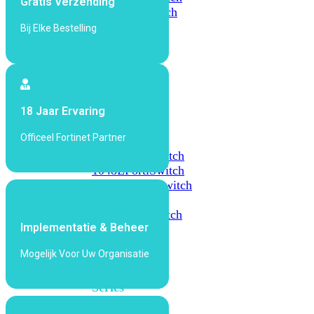
Gratis Verzending
648F
FortiSwitch
648F-
Bij Elke Bestelling
FPOE
FortiSwitch
1000
18 Jaar Ervaring
Series
Officeel Fortinet Partner
FortiSwitch
1024E
FortiSwitch
1048E
FortiSwitch
T1024E
FortiSwitch
T1024F-
FPOE
FortiSwitch
Implementatie & Beheer
1048G
Mogelijk Voor Uw Organisatie
FortiSwitch
2000
Series