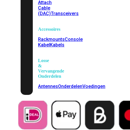
Attach
Cable
(DAC)
Transceivers
Accessoires
Rackmounts
Console
Kabel
Kabels
Losse
&
Vervangende
Onderdelen
Antennes
Onderdelen
Voedingen