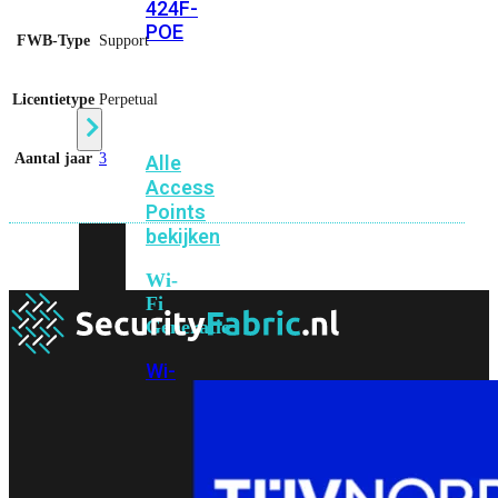
424F-
POE
FWB-Type
Support
WiFi
Licentietype
Perpetual
Aantal jaar
3
Alle
Access
Points
bekijken
Wi-
Fi
Generatie
Wi-
Fi
5
Wi-
Fi
6
Wi-
Fi