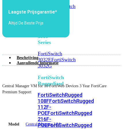
FortiSwitch
2048F
FortiSwitch
Laagste Prijsgarantie*
2048F-
B2F
Altijd De Beste Prijs
FortiSwitch
3000
Series
FortiSwitch
Beschrijving
3032E
FortiSwitch
Aanvullende Informatie
3032G
FortiSwitch
Ruggedized
Central Manager VM for 10 FortiWeb Devices 3 Year FortiCare
Premium Support
FortiSwitchRugged
108F
FortiSwitchRugged
112F-
POE
FortiSwitchRugged
216F-
Model
Central Manager VM
POE
FortiSwitchRugged