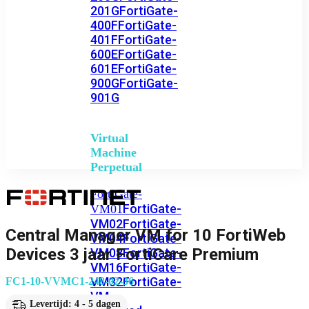
201G
FortiGate-
400F
FortiGate-
401F
FortiGate-
600E
FortiGate-
601E
FortiGate-
900G
FortiGate-
901G
Virtual
Machine
Perpetual
FortiGate-
FortiGate-
VM01
VM02
FortiGate-
Central Manager VM for 10 FortiWeb
VM04
FortiGate-
Devices 3 jaar FortiCare Premium
VM08
FortiGate-
VM16
FortiGate-
VM32
FortiGate-
FC1-10-VVMC1-248-02-36
VM
Levertijd: 4 - 5 dagen