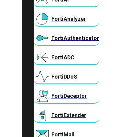
FortiAnalyzer
FortiAuthenticator
FortiADC
FortiDDoS
FortiDeceptor
FortiExtender
FortiMail