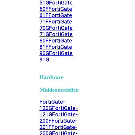
51G
FortiGate
60F
FortiGate
61F
FortiGate
71F
FortiGate
70G
FortiGate
71G
FortiGate
80F
FortiGate
81F
FortiGate
90G
FortiGate
91G
Hardware
–
Middenmodellen
FortiGate-
120G
FortiGate-
121G
FortiGate-
200F
FortiGate-
201F
FortiGate-
200G
FortiGate-