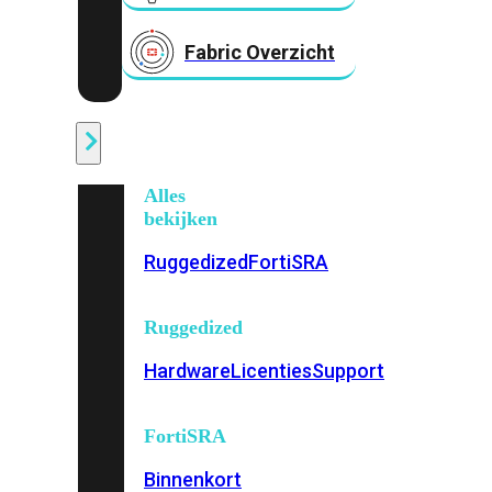
Fabric Overzicht
Industrieel
Alles
bekijken
Ruggedized
FortiSRA
Ruggedized
Hardware
Licenties
Support
FortiSRA
Binnenkort