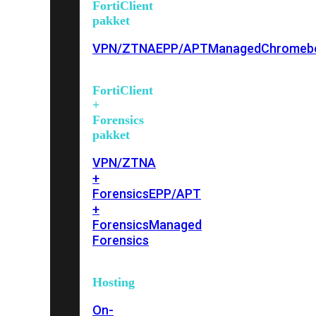
FortiClient
pakket
VPN/ZTNA
EPP/APT
Managed
Chromeb
FortiClient
+
Forensics
pakket
VPN/ZTNA
+
Forensics
EPP/APT
+
Forensics
Managed
Forensics
Hosting
On-