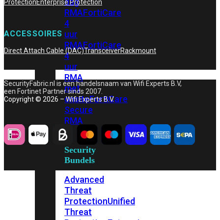
dag
Protection
Enterprise Protection
RMA
FortiCare
4
uur
ACCESSOIRES
RMA
FortiCare
Direct Attach Cable (DAC)
Transceiver
Rackmount
4
uur
RMA
SecurityFabric.nl is een handelsnaam van Wifi Experts B.V,
met
een Fortinet Partner sinds 2007.
onsite
FortiCare
Copyright © 2026 – Wifi Experts B.V.
Secure
RMA
Security
Bundels
Advanced
Threat
Protection
Unified
Threat