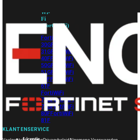
met
Wi-
Fi
(FortiWiFi)
FortiWiFi
30G
FortiWiFi
31G
FortiWiFi
40F
FortiWiFi
50G
FortiWiFi
51G
FortiWiFi
60F
FortiWiFi
61F
FortiWiFi
70G
FortiWiFi
71G
FortiWiFi
80F
FortiWiFi
81F
KLANTENSERVICE
Licentie