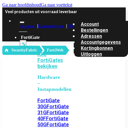
Ga naar hoofdinhoud
Ga naar voettekst
Veel producten uit voorraad leverbaar
Account
Account
Klantenservice
Offerte
Bestellingen
Adressen
FortiGate
Accountgegevens
Kortingbonnen
‎ SecurityFabric
FortiWeb
Alle
Uitloggen
FortiGates
bekijken
Hardware
–
Instapmodellen
FortiGate
30G
FortiGate
31G
FortiGate
40F
FortiGate
50G
FortiGate