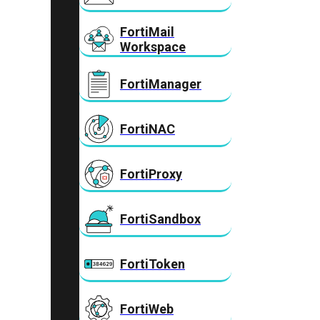
FortiMail
Workspace
FortiManager
FortiNAC
FortiProxy
FortiSandbox
FortiToken
FortiWeb