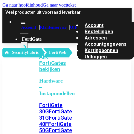
Ga naar hoofdinhoud
Ga naar voettekst
Veel producten uit voorraad leverbaar
Account
Account
Klantenservice
Offerte
Bestellingen
Adressen
FortiGate
Accountgegevens
Kortingbonnen
‎ SecurityFabric
FortiWeb
Alle
Uitloggen
FortiGates
bekijken
Hardware
–
Instapmodellen
FortiGate
30G
FortiGate
31G
FortiGate
40F
FortiGate
50G
FortiGate