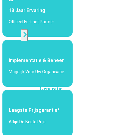
424F-
POE
18 Jaar Ervaring
Officeel Fortinet Partner
WiFi
Alle
Access
Points
Implementatie & Beheer
bekijken
Mogelijk Voor Uw Organisatie
Wi-
Fi
Generatie
Wi-
Fi
Laagste Prijsgarantie*
5
Wi-
Fi
Altijd De Beste Prijs
6
Wi-
Fi