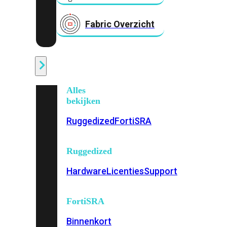
Fabric Overzicht
Industrieel
Alles
bekijken
Ruggedized
FortiSRA
Ruggedized
Hardware
Licenties
Support
FortiSRA
Binnenkort