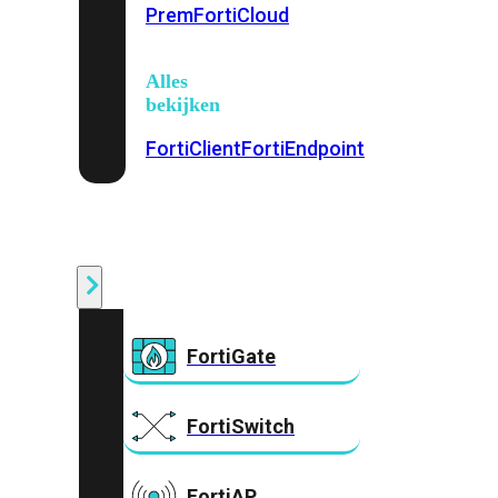
Prem
FortiCloud
Alles
bekijken
FortiClient
FortiEndpoint
Security
Fabric
Producten
FortiGate
FortiSwitch
FortiAP