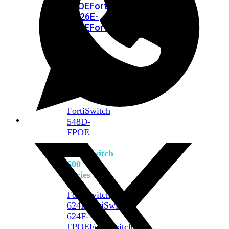
FPOE
FortiSwitch
M426E-
FPOE
FortiSwitchRugged
424F-
POE
FortiSwitch
500
Series
FortiSwitch
548D-
FPOE
FortiSwitch
600
Series
FortiSwitch
624F
FortiSwitch
624F-
FPOE
FortiSwitch