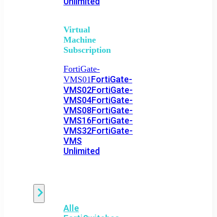
Unlimited
Virtual
Machine
Subscription
FortiGate-
FortiGate-
VMS01
VMS02
FortiGate-
VMS04
FortiGate-
VMS08
FortiGate-
VMS16
FortiGate-
VMS32
FortiGate-
VMS
Unlimited
Switch
Alle