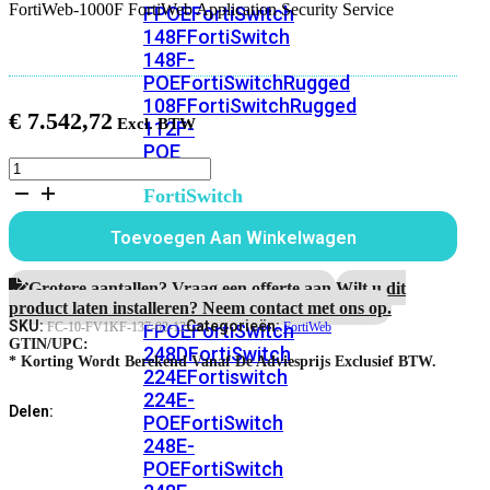
FortiWeb-1000F FortiWeb Application Security Service
FPOE
FortiSwitch
148F
FortiSwitch
148F-
POE
FortiSwitchRugged
108F
FortiSwitchRugged
€
7.542,72
112F-
POE
FortiWeb-
1000F
FortiSwitch
1
200
jaar
Toevoegen Aan Winkelwagen
Series
FortiWeb
Application
FortiSwitch
Security
Grotere aantallen? Vraag een offerte aan.
Wilt u dit
Service
224D-
product laten installeren? Neem contact met ons op.
aantal
SKU:
Categorieën:
FPOE
FortiSwitch
FC-10-FV1KF-137-02-12
FortiWeb
GTIN/UPC:
248D
FortiSwitch
* Korting Wordt Berekend Vanaf De Adviesprijs Exclusief BTW.
224E
Fortiswitch
224E-
Delen:
POE
FortiSwitch
248E-
POE
FortiSwitch