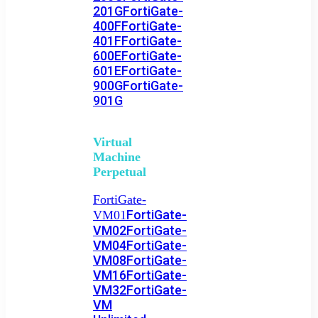
201G
FortiGate-
400F
FortiGate-
401F
FortiGate-
600E
FortiGate-
601E
FortiGate-
900G
FortiGate-
901G
Virtual
Machine
Perpetual
FortiGate-
FortiGate-
VM01
VM02
FortiGate-
VM04
FortiGate-
VM08
FortiGate-
VM16
FortiGate-
VM32
FortiGate-
VM