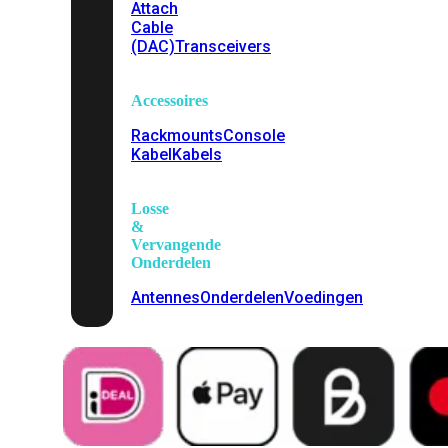
Attach
Cable
(DAC)
Transceivers
Accessoires
Rackmounts
Console
Kabel
Kabels
Losse
&
Vervangende
Onderdelen
Antennes
Onderdelen
Voedingen