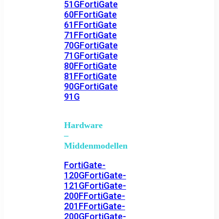
51G
FortiGate
60F
FortiGate
61F
FortiGate
71F
FortiGate
70G
FortiGate
71G
FortiGate
80F
FortiGate
81F
FortiGate
90G
FortiGate
91G
Hardware
–
Middenmodellen
FortiGate-
120G
FortiGate-
121G
FortiGate-
200F
FortiGate-
201F
FortiGate-
200G
FortiGate-