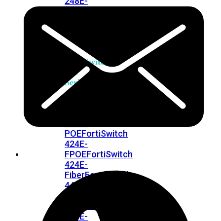
248E-
FPOE
FortiSwitchRugged
216F-
POE
FortiSwitch
400
Series
FortiSwitch
FortiSwitch
424E
424E-
POE
FortiSwitch
424E-
FPOE
FortiSwitch
424E-
Fiber
FortiSwitch
448E
FortiSwitch
448E-
POE
FortiSwitch
448E-