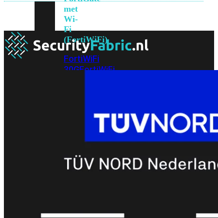
met
Wi-
Fi
(FortiWiFi)
FortiWiFi
30G
FortiWiFi
31G
FortiWiFi
40F
FortiWiFi
50G
FortiWiFi
51G
FortiWiFi
60F
FortiWiFi
61F
FortiWiFi
70G
FortiWiFi
71G
FortiWiFi
80F
FortiWiFi
81F
Licentie