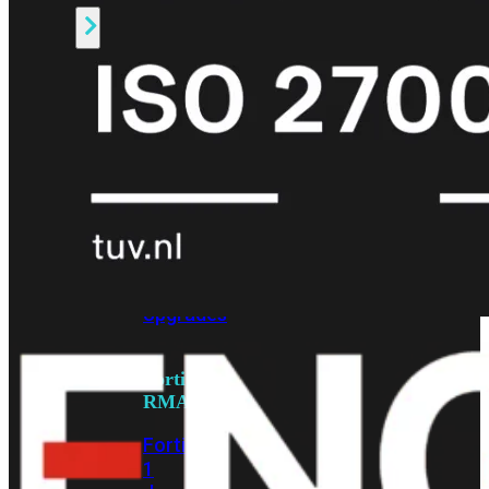
Alle
Licenties
bekijken
FortiCare
Support
FortiCare
Essentials
FortiCare
Premium
FortiCare
Elite
FortiCare
Upgrades
FortiCare
RMA
FortiCare
1