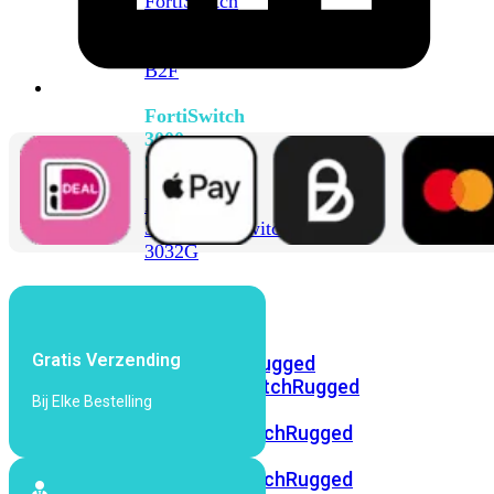
FortiSwitch
2048F
FortiSwitch
2048F-
B2F
FortiSwitch
3000
Series
FortiSwitch
3032E
FortiSwitch
3032G
FortiSwitch
Ruggedized
Gratis Verzending
FortiSwitchRugged
108F
FortiSwitchRugged
Bij Elke Bestelling
112F-
POE
FortiSwitchRugged
216F-
POE
FortiSwitchRugged