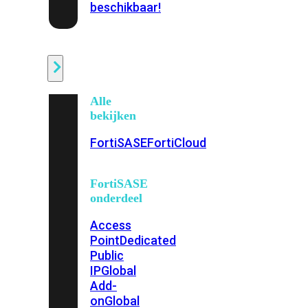
beschikbaar!
Cloud
Alle
bekijken
FortiSASE
FortiCloud
FortiSASE
onderdeel
Access
Point
Dedicated
Public
IP
Global
Add-
on
Global