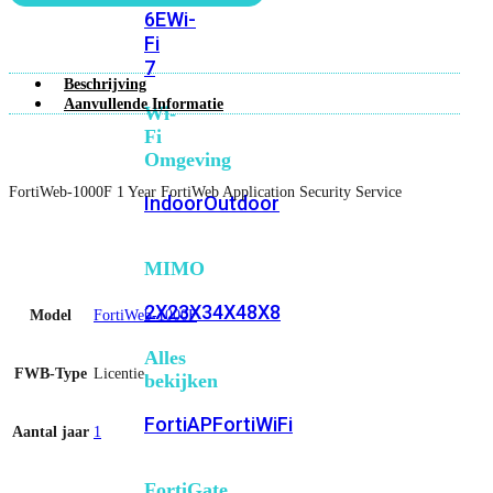
6E
Wi-
Fi
7
Beschrijving
Aanvullende Informatie
Wi-
Fi
Omgeving
FortiWeb-1000F 1 Year FortiWeb Application Security Service
Indoor
Outdoor
MIMO
2X2
3X3
4X4
8X8
Model
FortiWeb-1000F
Alles
FWB-Type
Licentie
bekijken
FortiAP
FortiWiFi
Aantal jaar
1
FortiGate