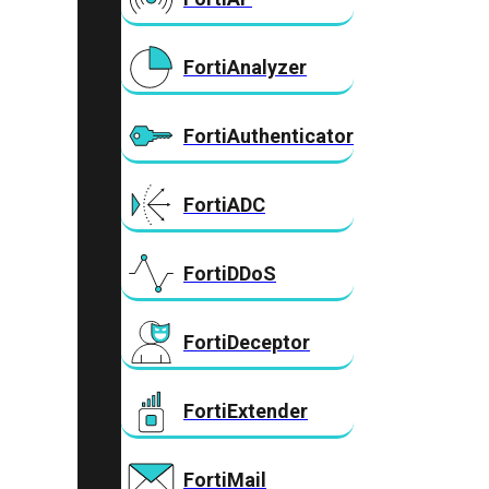
FortiAnalyzer
FortiAuthenticator
FortiADC
FortiDDoS
FortiDeceptor
FortiExtender
FortiMail