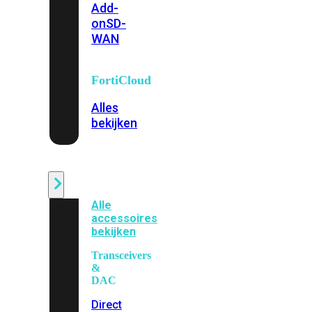
Add-
on
SD-
WAN
FortiCloud
Alles
bekijken
Accessoires
Alle
accessoires
bekijken
Transceivers
&
DAC
Direct