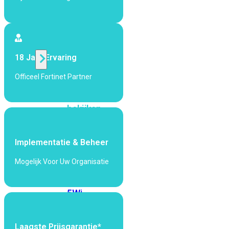
424F-
POE
WiFi
18 Jaar Ervaring
Alle
Officeel Fortinet Partner
Access
Points
bekijken
Wi-
Fi
Implementatie & Beheer
Generatie
Mogelijk Voor Uw Organisatie
Wi-
Fi
5
Wi-
Fi
6
Wi-
Fi
Laagste Prijsgarantie*