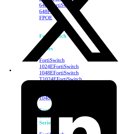
648F
FortiSwitch
648F-
FPOE
FortiSwitch
1000
Series
FortiSwitch
1024E
FortiSwitch
1048E
FortiSwitch
T1024E
FortiSwitch
T1024F-
FPOE
FortiSwitch
1048G
FortiSwitch
2000
Series