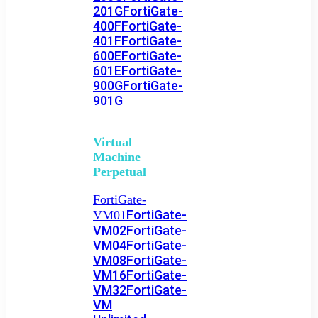
201G
FortiGate-
400F
FortiGate-
401F
FortiGate-
600E
FortiGate-
601E
FortiGate-
900G
FortiGate-
901G
Virtual
Machine
Perpetual
FortiGate-
FortiGate-
VM01
VM02
FortiGate-
VM04
FortiGate-
VM08
FortiGate-
VM16
FortiGate-
VM32
FortiGate-
VM