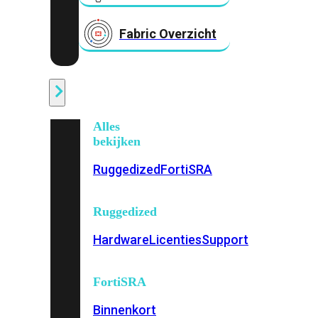
Fabric Overzicht
Industrieel
Alles
bekijken
Ruggedized
FortiSRA
Ruggedized
Hardware
Licenties
Support
FortiSRA
Binnenkort