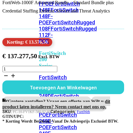
FortiWeb-1000F Advanced Bundle – Standard Bundle plus
FPOE
FortiSwitch
148F
FortiSwitch
Credential Stuffing Defense Service and Threat Analytics
148F-
POE
FortiSwitchRugged
108F
FortiSwitchRugged
112F-
POE
Korting: € 13.576,50
FortiSwitch
€
137.277,50
200
Series
FortiWeb-
1000F
FortiSwitch
5
224D-
jaar
Toevoegen Aan Winkelwagen
FPOE
FortiSwitch
Advanced
Bundle
248D
FortiSwitch
aantal
Grotere aantallen? Vraag een offerte aan.
Wilt u dit
224E
Fortiswitch
product laten installeren? Neem contact met ons op.
224E-
SKU:
Categorieën:
FC-10-FV1KF-580-02-60
FortiWeb
POE
FortiSwitch
GTIN/UPC:
248E-
* Korting Wordt Berekend Vanaf De Adviesprijs Exclusief BTW.
POE
FortiSwitch