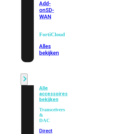
Add-
on
SD-
WAN
FortiCloud
Alles
bekijken
Accessoires
Alle
accessoires
bekijken
Transceivers
&
DAC
Direct