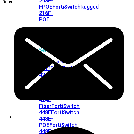
248E-
Delen:
FPOE
FortiSwitchRugged
216F-
POE
FortiSwitch
400
Series
FortiSwitch
FortiSwitch
424E
424E-
POE
FortiSwitch
424E-
FPOE
FortiSwitch
424E-
Fiber
FortiSwitch
448E
FortiSwitch
448E-
POE
FortiSwitch
448E-