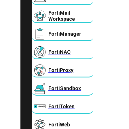
FortiMail
Workspace
FortiManager
FortiNAC
FortiProxy
FortiSandbox
FortiToken
FortiWeb