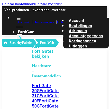
Ga naar hoofdinhoud
Ga naar voettekst
Veel producten uit voorraad leverbaar
Account
Account
Klantenservice
Offerte
Bestellingen
Adressen
FortiGate
Accountgegevens
Kortingbonnen
‎ SecurityFabric
FortiWeb
Alle
Uitloggen
FortiGates
bekijken
Hardware
–
Instapmodellen
FortiGate
30G
FortiGate
31G
FortiGate
40F
FortiGate
50G
FortiGate