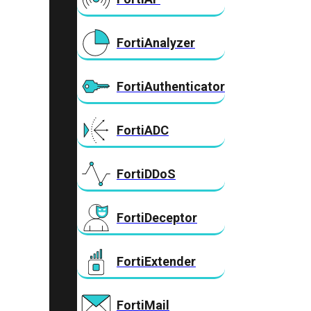
FortiAnalyzer
FortiAuthenticator
FortiADC
FortiDDoS
FortiDeceptor
FortiExtender
FortiMail