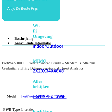
6E
Wi-
Altijd De Beste Prijs
Fi
7
Wi-
Fi
Omgeving
Beschrijving
Aanvullende Informatie
Indoor
Outdoor
MIMO
FortiWeb-1000F 5 Year Advanced Bundle – Standard Bundle plus
Credential Stuffing Defense Service and Threat Analytics
2X2
3X3
4X4
8X8
Alles
bekijken
FortiAP
FortiWiFi
Model
FortiWeb-1000F
FWB-Type
Licentie
FortiGate