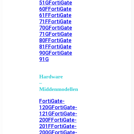
51G
FortiGate
60F
FortiGate
61F
FortiGate
71F
FortiGate
70G
FortiGate
71G
FortiGate
80F
FortiGate
81F
FortiGate
90G
FortiGate
91G
Hardware
–
Middenmodellen
FortiGate-
120G
FortiGate-
121G
FortiGate-
200F
FortiGate-
201F
FortiGate-
200G
FortiGate-