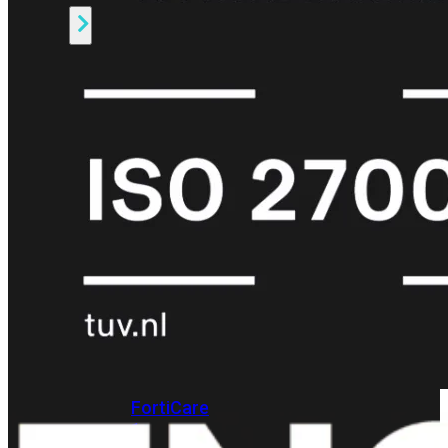
Alle
Licenties
bekijken
FortiCare
Support
FortiCare
Essentials
FortiCare
Premium
FortiCare
Elite
FortiCare
Upgrades
FortiCare
RMA
FortiCare
1