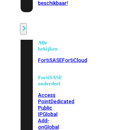
beschikbaar!
Cloud
Alle
bekijken
FortiSASE
FortiCloud
FortiSASE
onderdeel
Access
Point
Dedicated
Public
IP
Global
Add-
on
Global