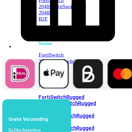
FortiSwitch
2048F
FortiSwitch
2048F-
B2F
FortiSwitch
3000
Series
FortiSwitch
3032E
FortiSwitch
3032G
FortiSwitch
Ruggedized
FortiSwitchRugged
108F
FortiSwitchRugged
112F-
POE
FortiSwitchRugged
Gratis Verzending
216F-
POE
FortiSwitchRugged
Bij Elke Bestelling