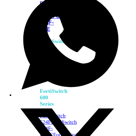
FPOE
FortiSwitch
M426E-
FPOE
FortiSwitchRugged
424F-
POE
FortiSwitch
500
Series
FortiSwitch
548D-
FPOE
FortiSwitch
600
Series
FortiSwitch
624F
FortiSwitch
624F-
FPOE
FortiSwitch