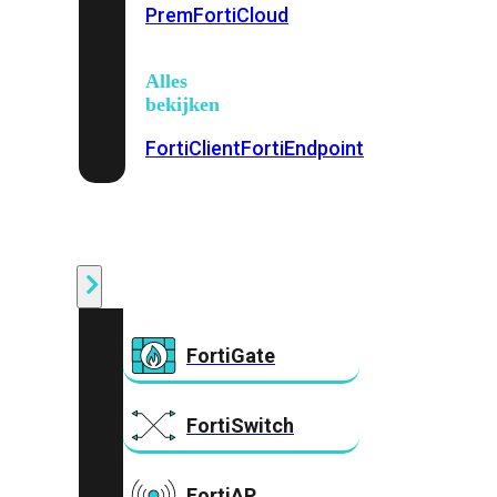
Prem
FortiCloud
Alles
bekijken
FortiClient
FortiEndpoint
Security
Fabric
Producten
FortiGate
FortiSwitch
FortiAP