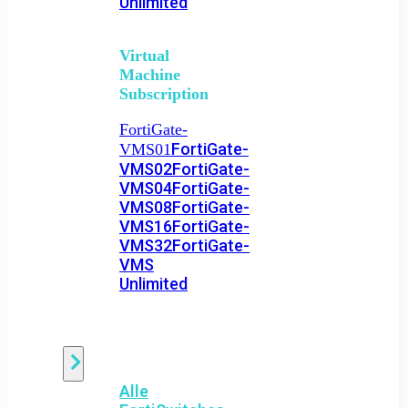
Unlimited
Virtual
Machine
Subscription
FortiGate-
FortiGate-
VMS01
VMS02
FortiGate-
VMS04
FortiGate-
VMS08
FortiGate-
VMS16
FortiGate-
VMS32
FortiGate-
VMS
Unlimited
Switch
Alle