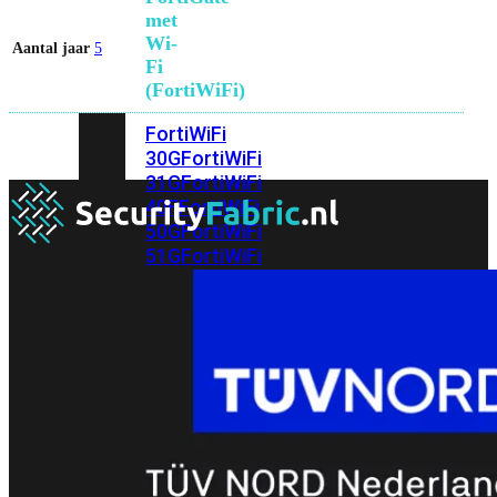
met
Wi-
Aantal jaar
5
Fi
(FortiWiFi)
FortiWiFi
30G
FortiWiFi
31G
FortiWiFi
40F
FortiWiFi
50G
FortiWiFi
51G
FortiWiFi
60F
FortiWiFi
61F
FortiWiFi
70G
FortiWiFi
71G
FortiWiFi
80F
FortiWiFi
81F
Licentie