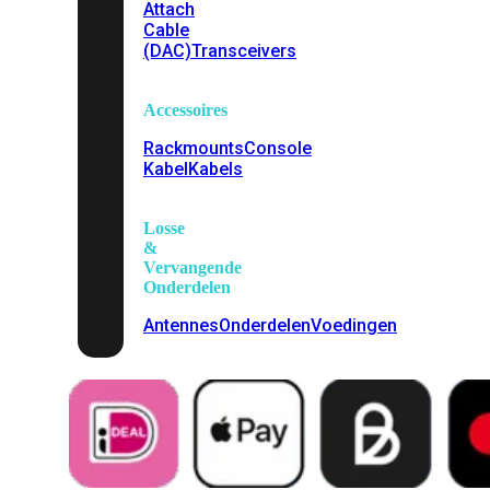
Attach
Cable
(DAC)
Transceivers
Accessoires
Rackmounts
Console
Kabel
Kabels
Losse
&
Vervangende
Onderdelen
Antennes
Onderdelen
Voedingen