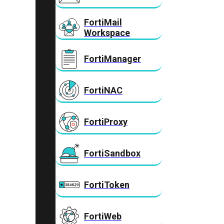
FortiMail
Workspace
FortiManager
FortiNAC
FortiProxy
FortiSandbox
FortiToken
FortiWeb