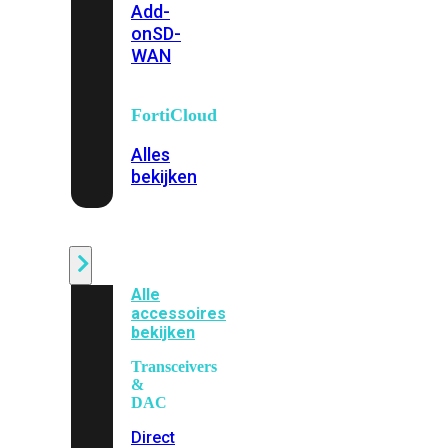
Add-
on
SD-
WAN
FortiCloud
Alles
bekijken
Accessoires
Alle
accessoires
bekijken
Transceivers
&
DAC
Direct