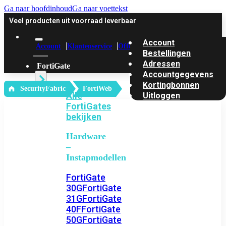
Ga naar hoofdinhoud
Ga naar voettekst
Veel producten uit voorraad leverbaar
Account
Account
Klantenservice
Offerte
Bestellingen
Adressen
FortiGate
Accountgegevens
Kortingbonnen
‎ SecurityFabric
FortiWeb
Alle
Uitloggen
FortiGates
bekijken
Hardware
–
Instapmodellen
FortiGate
30G
FortiGate
31G
FortiGate
40F
FortiGate
50G
FortiGate