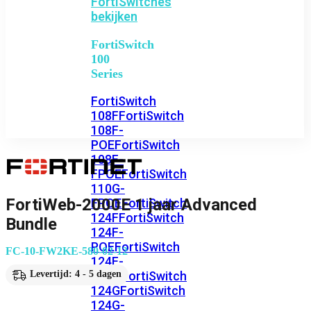
FortiSwitches
bekijken
FortiSwitch
100
Series
FortiSwitch
108F
FortiSwitch
108F-
POE
FortiSwitch
108F-
FPOE
FortiSwitch
110G-
FortiWeb-2000E 1 jaar Advanced
FPOE
FortiSwitch
124F
FortiSwitch
Bundle
124F-
POE
FortiSwitch
FC-10-FW2KE-580-02-12
124F-
FPOE
FortiSwitch
Levertijd: 4 - 5 dagen
124G
FortiSwitch
124G-