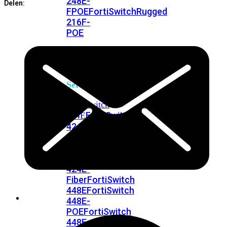
248E-
Delen:
FPOE
FortiSwitchRugged
216F-
POE
FortiSwitch
400
Series
FortiSwitch
FortiSwitch
424E
424E-
POE
FortiSwitch
424E-
FPOE
FortiSwitch
424E-
Fiber
FortiSwitch
448E
FortiSwitch
448E-
POE
FortiSwitch
448E-