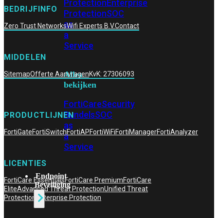
Protection
Enterprise
BEDRIJFINFO
Protection
SOC
as
Zero Trust Networks
Wifi Experts B.V.
Contact
a
Service
MIDDELEN
Alles
Sitemap
Offerte Aanvragen
KvK: 27306093
bekijken
FortiCare
Security
Bundels
SOC
PRODUCTLIJNEN
as
FortiGate
FortiSwitch
FortiAP
FortiWiFi
FortiManager
FortiAnalyzer
a
Service
LICENTIES
Endpoint
FortiCare Essentials
FortiCare Premium
FortiCare
Beveiliging
Elite
Advanced Threat Protection
Unified Threat
Protection
Enterprise Protection