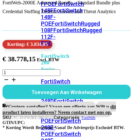
FortiWeb-2000E Advanced Bundle – Standard Bundle plus
FPOE
FortiSwitch
148F
FortiSwitch
Credential Stuffing Defense Service and Threat Analytics
148F-
POE
FortiSwitchRugged
108F
FortiSwitchRugged
112F-
POE
Korting: € 3.834,85
FortiSwitch
€
38.778,15
200
Series
FortiWeb-
2000E
FortiSwitch
1
224D-
jaar
Toevoegen Aan Winkelwagen
FPOE
FortiSwitch
Advanced
Bundle
248D
FortiSwitch
aantal
Grotere aantallen? Vraag een offerte aan.
Wilt u dit
224E
Fortiswitch
product laten installeren? Neem contact met ons op.
224E-
SKU:
Categorieën:
FC-10-FW2KE-580-02-12
FortiWeb
POE
FortiSwitch
GTIN/UPC:
248E-
* Korting Wordt Berekend Vanaf De Adviesprijs Exclusief BTW.
POE
FortiSwitch