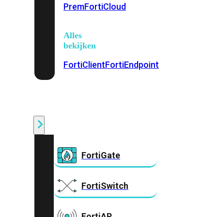
Prem
FortiCloud
Alles
bekijken
FortiClient
FortiEndpoint
Security
Fabric
Producten
FortiGate
FortiSwitch
FortiAP