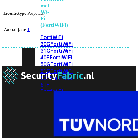
met
Wi-
Licentietype
Perpetual
Fi
(FortiWiFi)
Aantal jaar
1
FortiWiFi
30G
FortiWiFi
31G
FortiWiFi
40F
FortiWiFi
50G
FortiWiFi
51G
FortiWiFi
60F
FortiWiFi
61F
FortiWiFi
70G
FortiWiFi
71G
FortiWiFi
80F
FortiWiFi
81F
Licentie