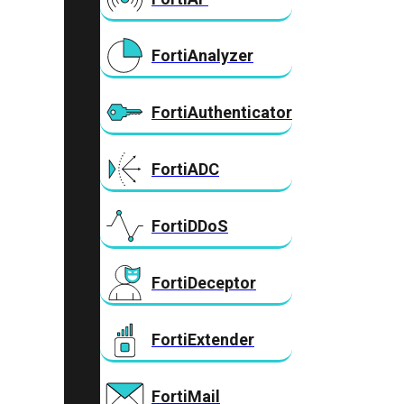
FortiAnalyzer
FortiAuthenticator
FortiADC
FortiDDoS
FortiDeceptor
FortiExtender
FortiMail