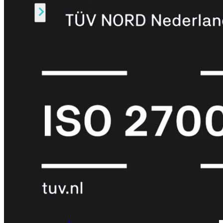
Alle
Licenties
bekijken
FortiCare
Support
FortiCare
Essentials
FortiCare
Premium
FortiCare
Elite
FortiCare
Upgrades
FortiCare
RMA
FortiCare
1