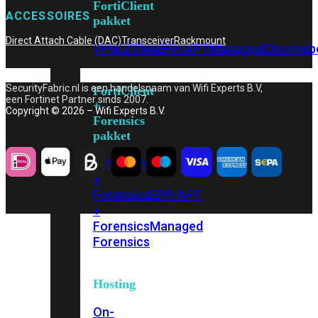
FortiClient
ACCESSOIRES
pakket
Direct Attach Cable (DAC)
Transceiver
Rackmount
VPN/ZTNA
EPP/APT
Managed
Chromeb
SecurityFabric.nl is een handelsnaam van Wifi Experts B.V,
FortiClient
een Fortinet Partner sinds 2007.
+
Copyright © 2026 – Wifi Experts B.V.
Forensics
pakket
VPN/ZTNA
+
Forensics
EPP/APT
+
Forensics
Managed
Forensics
Hosting
On-