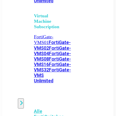
Unlimited
Virtual
Machine
Subscription
FortiGate-
FortiGate-
VMS01
VMS02
FortiGate-
VMS04
FortiGate-
VMS08
FortiGate-
VMS16
FortiGate-
VMS32
FortiGate-
VMS
Unlimited
Switch
Alle