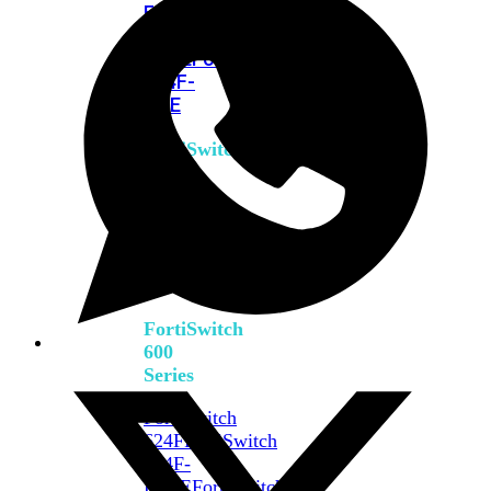
FPOE
FortiSwitch
M426E-
FPOE
FortiSwitchRugged
424F-
POE
FortiSwitch
500
Series
FortiSwitch
548D-
FPOE
FortiSwitch
600
Series
FortiSwitch
624F
FortiSwitch
624F-
FPOE
FortiSwitch