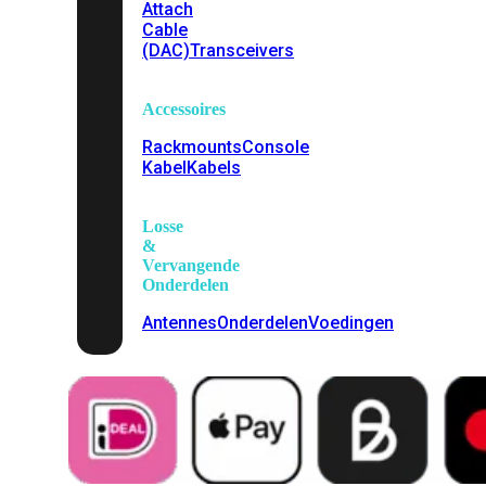
Attach
Cable
(DAC)
Transceivers
Accessoires
Rackmounts
Console
Kabel
Kabels
Losse
&
Vervangende
Onderdelen
Antennes
Onderdelen
Voedingen