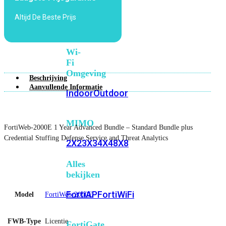
6E
Wi-
Altijd De Beste Prijs
Fi
7
Wi-
Fi
Omgeving
Beschrijving
Aanvullende Informatie
Indoor
Outdoor
MIMO
FortiWeb-2000E 1 Year Advanced Bundle – Standard Bundle plus
Credential Stuffing Defense Service and Threat Analytics
2X2
3X3
4X4
8X8
Alles
bekijken
FortiAP
FortiWiFi
Model
FortiWeb-2000E
FWB-Type
Licentie
FortiGate