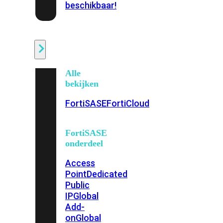
beschikbaar!
Cloud
Alle
bekijken
FortiSASE
FortiCloud
FortiSASE
onderdeel
Access
Point
Dedicated
Public
IP
Global
Add-
on
Global