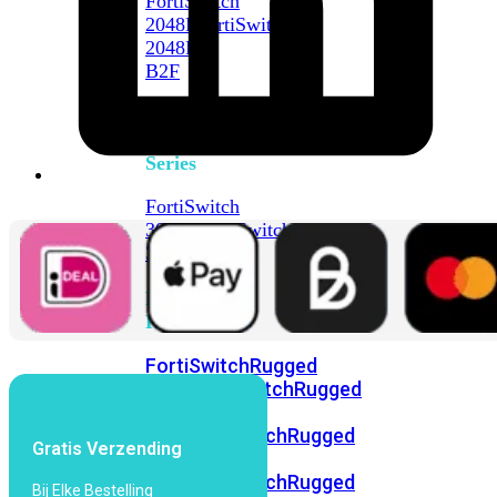
FortiSwitch
2048F
FortiSwitch
2048F-
B2F
FortiSwitch
3000
Series
FortiSwitch
3032E
FortiSwitch
3032G
FortiSwitch
Ruggedized
FortiSwitchRugged
108F
FortiSwitchRugged
112F-
POE
FortiSwitchRugged
Gratis Verzending
216F-
POE
FortiSwitchRugged
Bij Elke Bestelling