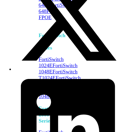
648F
FortiSwitch
648F-
FPOE
FortiSwitch
1000
Series
FortiSwitch
1024E
FortiSwitch
1048E
FortiSwitch
T1024E
FortiSwitch
T1024F-
FPOE
FortiSwitch
1048G
FortiSwitch
2000
Series