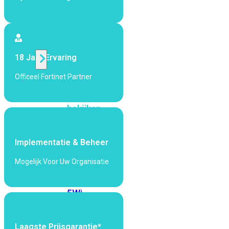
424F-
POE
WiFi
18 Jaar Ervaring
Alle
Officeel Fortinet Partner
Access
Points
bekijken
Wi-
Fi
Implementatie & Beheer
Generatie
Mogelijk Voor Uw Organisatie
Wi-
Fi
5
Wi-
Fi
6
Wi-
Fi
Laagste Prijsgarantie*