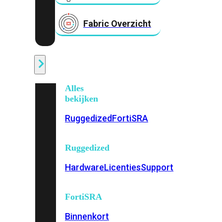
Fabric Overzicht
Industrieel
Alles
bekijken
Ruggedized
FortiSRA
Ruggedized
Hardware
Licenties
Support
FortiSRA
Binnenkort