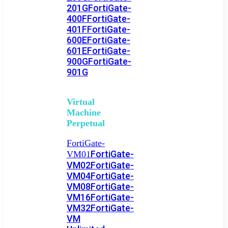
201G
FortiGate-
400F
FortiGate-
401F
FortiGate-
600E
FortiGate-
601E
FortiGate-
900G
FortiGate-
901G
Virtual
Machine
Perpetual
FortiGate-
FortiGate-
VM01
VM02
FortiGate-
VM04
FortiGate-
VM08
FortiGate-
VM16
FortiGate-
VM32
FortiGate-
VM