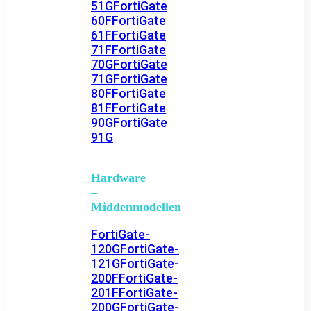
51G
FortiGate
60F
FortiGate
61F
FortiGate
71F
FortiGate
70G
FortiGate
71G
FortiGate
80F
FortiGate
81F
FortiGate
90G
FortiGate
91G
Hardware
–
Middenmodellen
FortiGate-
120G
FortiGate-
121G
FortiGate-
200F
FortiGate-
201F
FortiGate-
200G
FortiGate-