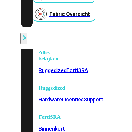
Fabric Overzicht
Industrieel
Alles
bekijken
Ruggedized
FortiSRA
Ruggedized
Hardware
Licenties
Support
FortiSRA
Binnenkort