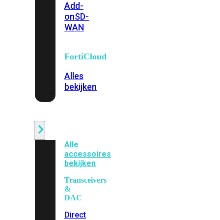
Add-
on
SD-
WAN
FortiCloud
Alles
bekijken
Accessoires
Alle
accessoires
bekijken
Transceivers
&
DAC
Direct