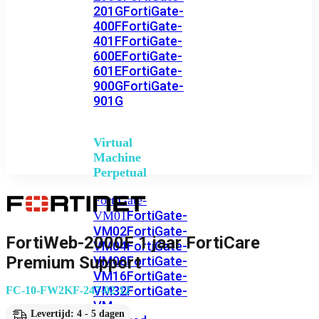
201G
FortiGate-
400F
FortiGate-
401F
FortiGate-
600E
FortiGate-
601E
FortiGate-
900G
FortiGate-
901G
Virtual
Machine
Perpetual
FortiGate-
FortiGate-
VM01
VM02
FortiGate-
FortiWeb-2000F 1 jaar FortiCare
VM04
FortiGate-
Premium Support
VM08
FortiGate-
VM16
FortiGate-
VM32
FortiGate-
FC-10-FW2KF-247-02-12
VM
Levertijd: 4 - 5 dagen