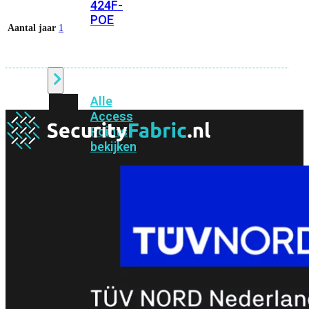
424F-
POE
Aantal jaar
1
WiFi
Alle
Access
Points
bekijken
Wi-
Fi
Generatie
Wi-
Fi
5
Wi-
Fi
6
Wi-
Fi