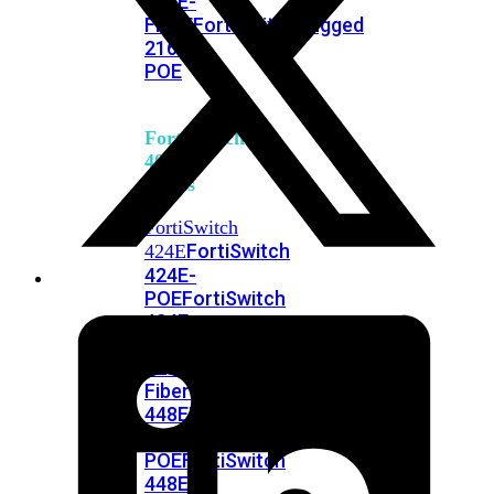
248E-
FPOE
FortiSwitchRugged
216F-
POE
FortiSwitch
400
Series
FortiSwitch
FortiSwitch
424E
424E-
POE
FortiSwitch
424E-
FPOE
FortiSwitch
424E-
Fiber
FortiSwitch
448E
FortiSwitch
448E-
POE
FortiSwitch
448E-