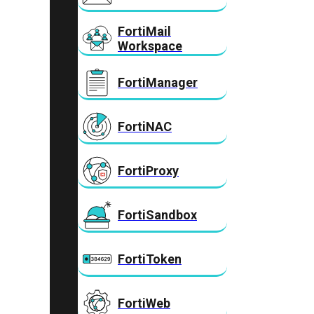
FortiMail
Workspace
FortiManager
FortiNAC
FortiProxy
FortiSandbox
FortiToken
FortiWeb