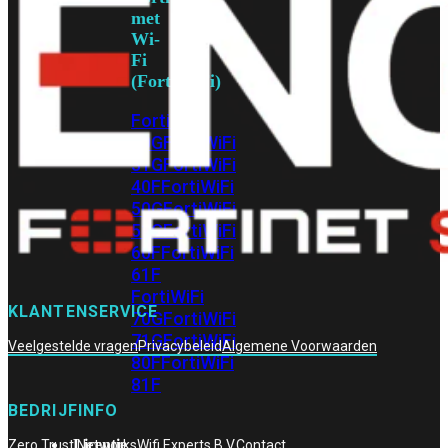
met
Wi-
Fi
(FortiWiFi)
FortiWiFi
30G
FortiWiFi
31G
FortiWiFi
40F
FortiWiFi
50G
FortiWiFi
51G
FortiWiFi
60F
FortiWiFi
61F
FortiWiFi
KLANTENSERVICE
70G
FortiWiFi
71G
FortiWiFi
Veelgestelde vragen
Privacybeleid
Algemene Voorwaarden
80F
FortiWiFi
81F
BEDRIJFINFO
Licentie
Zero Trust Networks
Wifi Experts B.V.
Contact