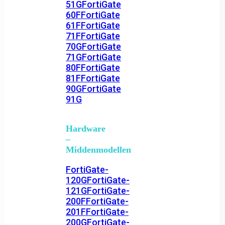
51G
FortiGate
60F
FortiGate
61F
FortiGate
71F
FortiGate
70G
FortiGate
71G
FortiGate
80F
FortiGate
81F
FortiGate
90G
FortiGate
91G
Hardware
–
Middenmodellen
FortiGate-
120G
FortiGate-
121G
FortiGate-
200F
FortiGate-
201F
FortiGate-
200G
FortiGate-