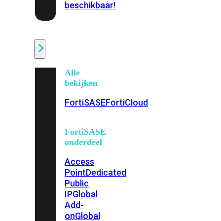
beschikbaar!
Cloud
Alle
bekijken
FortiSASE
FortiCloud
FortiSASE
onderdeel
Access
Point
Dedicated
Public
IP
Global
Add-
on
Global