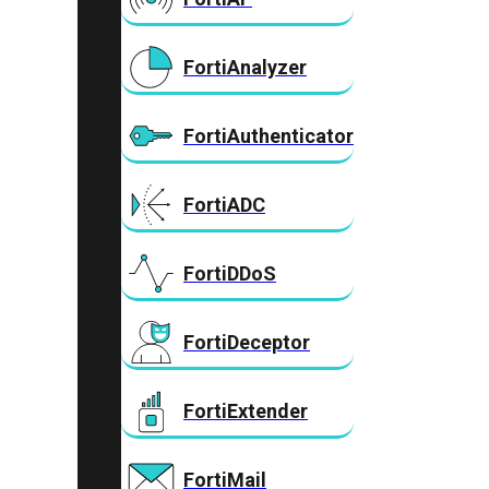
FortiAnalyzer
FortiAuthenticator
FortiADC
FortiDDoS
FortiDeceptor
FortiExtender
FortiMail