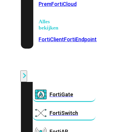
Prem
FortiCloud
Alles
bekijken
FortiClient
FortiEndpoint
Security
Fabric
Producten
FortiGate
FortiSwitch
FortiAP