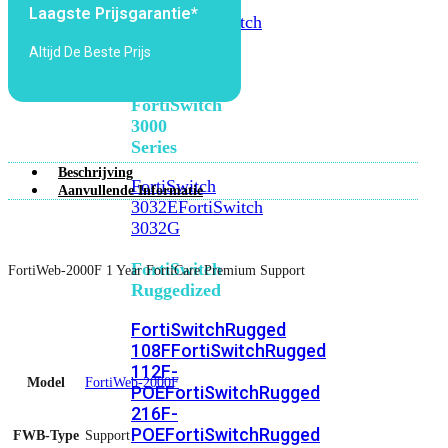
FortiSwitch
Laagste Prijsgarantie*
2048F
FortiSwitch
2048F-
Altijd De Beste Prijs
B2F
FortiSwitch
3000
Series
Beschrijving
FortiSwitch
Aanvullende Informatie
3032E
FortiSwitch
3032G
FortiSwitch
FortiWeb-2000F 1 Year FortiCare Premium Support
Ruggedized
FortiSwitchRugged
108F
FortiSwitchRugged
112F-
Model
FortiWeb-2000F
POE
FortiSwitchRugged
216F-
POE
FortiSwitchRugged
FWB-Type
Support