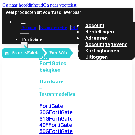
Ga naar hoofdinhoud
Ga naar voettekst
Veel producten uit voorraad leverbaar
Account
Account
Klantenservice
Offerte
Bestellingen
Adressen
FortiGate
Accountgegevens
Kortingbonnen
‎ SecurityFabric
FortiWeb
Alle
Uitloggen
FortiGates
bekijken
Hardware
–
Instapmodellen
FortiGate
30G
FortiGate
31G
FortiGate
40F
FortiGate
50G
FortiGate