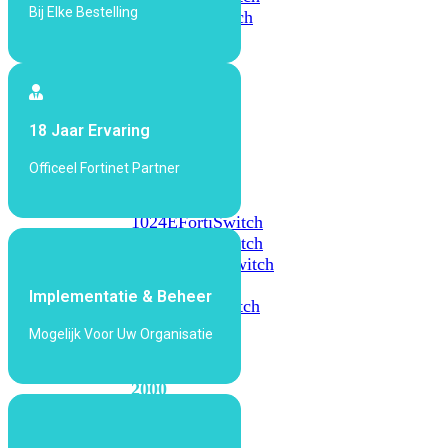
Bij Elke Bestelling
648F
FortiSwitch
648F-
FPOE
FortiSwitch
18 Jaar Ervaring
1000
Series
Officeel Fortinet Partner
FortiSwitch
1024E
FortiSwitch
1048E
FortiSwitch
T1024E
FortiSwitch
T1024F-
Implementatie & Beheer
FPOE
FortiSwitch
1048G
Mogelijk Voor Uw Organisatie
FortiSwitch
2000
Series