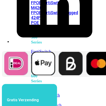
FPOE
FortiSwitch
M426E-
FPOE
FortiSwitchRugged
424F-
POE
FortiSwitch
500
Series
FortiSwitch
548D-
FPOE
FortiSwitch
600
Series
FortiSwitch
624F
FortiSwitch
Gratis Verzending
624F-
FPOE
FortiSwitch