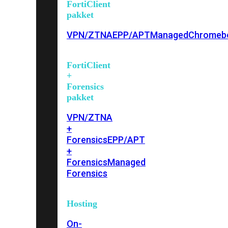
FortiClient
pakket
VPN/ZTNA
EPP/APT
Managed
Chromeb
FortiClient
+
Forensics
pakket
VPN/ZTNA
+
Forensics
EPP/APT
+
Forensics
Managed
Forensics
Hosting
On-