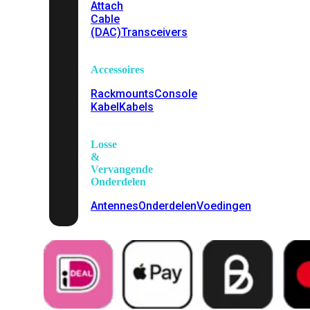
Attach
Cable
(DAC)
Transceivers
Accessoires
Rackmounts
Console
Kabel
Kabels
Losse
&
Vervangende
Onderdelen
Antennes
Onderdelen
Voedingen