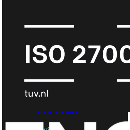
6E
Wi-
Fi
7
Wi-
Fi
Omgeving
Indoor
Outdoor
MIMO
2X2
3X3
4X4
8X8
Alles
bekijken
FortiAP
FortiWiFi
FortiGate