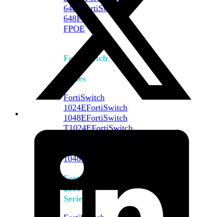
648F
FortiSwitch
648F-
FPOE
FortiSwitch
1000
Series
FortiSwitch
1024E
FortiSwitch
1048E
FortiSwitch
T1024E
FortiSwitch
T1024F-
FPOE
FortiSwitch
1048G
FortiSwitch
2000
Series