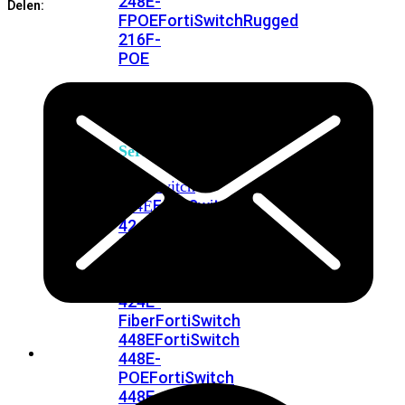
248E-
Delen:
FPOE
FortiSwitchRugged
216F-
POE
FortiSwitch
400
Series
FortiSwitch
FortiSwitch
424E
424E-
POE
FortiSwitch
424E-
FPOE
FortiSwitch
424E-
Fiber
FortiSwitch
448E
FortiSwitch
448E-
POE
FortiSwitch
448E-