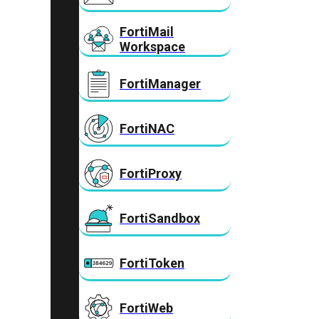
FortiMail
Workspace
FortiManager
FortiNAC
FortiProxy
FortiSandbox
FortiToken
FortiWeb