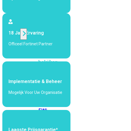
424F-
POE
WiFi
18 Jaar Ervaring
Alle
Officeel Fortinet Partner
Access
Points
bekijken
Wi-
Fi
Implementatie & Beheer
Generatie
Mogelijk Voor Uw Organisatie
Wi-
Fi
5
Wi-
Fi
6
Wi-
Fi
Laagste Prijsgarantie*