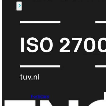
Alle
Licenties
bekijken
FortiCare
Support
FortiCare
Essentials
FortiCare
Premium
FortiCare
Elite
FortiCare
Upgrades
FortiCare
RMA
FortiCare
1