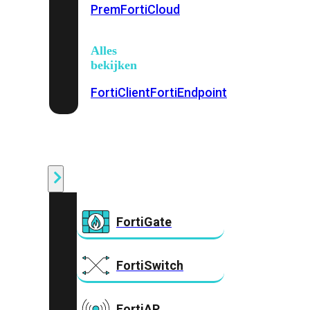
Prem
FortiCloud
Alles
bekijken
FortiClient
FortiEndpoint
Security
Fabric
Producten
FortiGate
FortiSwitch
FortiAP