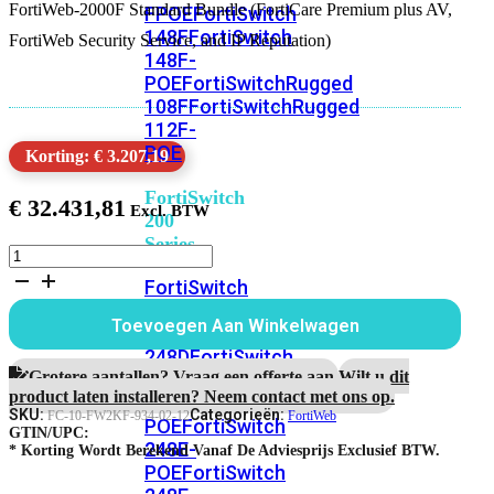
FortiWeb-2000F Standard Bundle (FortiCare Premium plus AV,
FPOE
FortiSwitch
148F
FortiSwitch
FortiWeb Security Service, and IP Reputation)
148F-
POE
FortiSwitchRugged
108F
FortiSwitchRugged
112F-
POE
Korting: € 3.207,19
FortiSwitch
€
32.431,81
200
Series
FortiWeb-
2000F
FortiSwitch
1
224D-
jaar
Toevoegen Aan Winkelwagen
FPOE
FortiSwitch
Standard
Bundle
248D
FortiSwitch
aantal
Grotere aantallen? Vraag een offerte aan.
Wilt u dit
224E
Fortiswitch
product laten installeren? Neem contact met ons op.
224E-
SKU:
Categorieën:
FC-10-FW2KF-934-02-12
FortiWeb
POE
FortiSwitch
GTIN/UPC:
248E-
* Korting Wordt Berekend Vanaf De Adviesprijs Exclusief BTW.
POE
FortiSwitch