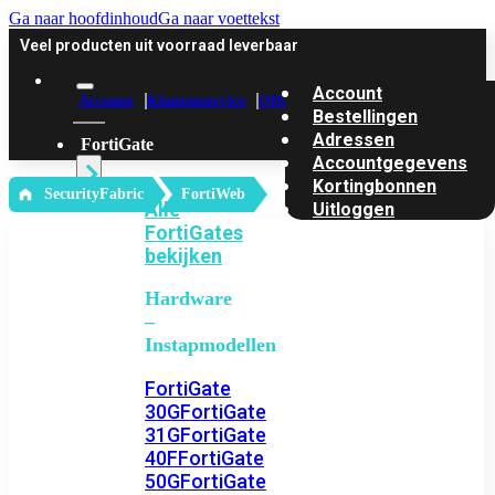
Ga naar hoofdinhoud
Ga naar voettekst
Veel producten uit voorraad leverbaar
Account
Account
Klantenservice
Offerte
Bestellingen
Adressen
FortiGate
Accountgegevens
Kortingbonnen
‎ SecurityFabric
FortiWeb
Alle
Uitloggen
FortiGates
bekijken
Hardware
–
Instapmodellen
FortiGate
30G
FortiGate
31G
FortiGate
40F
FortiGate
50G
FortiGate