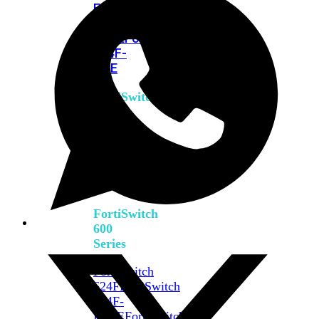
FPOE
FortiSwitch
M426E-
FPOE
FortiSwitchRugged
424F-
POE
FortiSwitch
500
Series
FortiSwitch
548D-
FPOE
FortiSwitch
600
Series
FortiSwitch
624F
FortiSwitch
624F-
FPOE
FortiSwitch