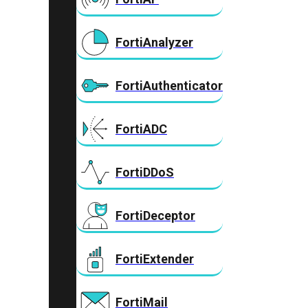
FortiAnalyzer
FortiAuthenticator
FortiADC
FortiDDoS
FortiDeceptor
FortiExtender
FortiMail