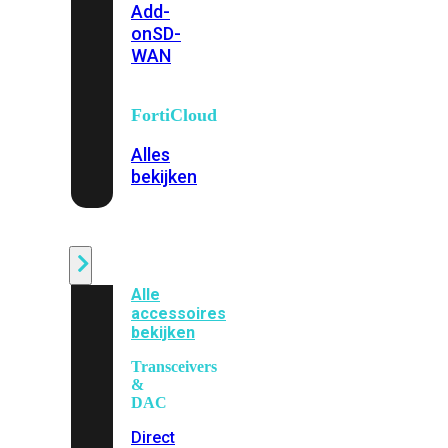
Add-
on
SD-
WAN
FortiCloud
Alles
bekijken
Accessoires
Alle
accessoires
bekijken
Transceivers
&
DAC
Direct