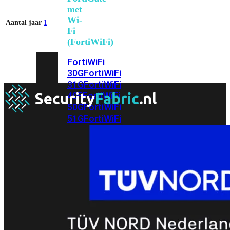
met
Wi-
Aantal jaar
1
Fi
(FortiWiFi)
FortiWiFi
30G
FortiWiFi
31G
FortiWiFi
40F
FortiWiFi
50G
FortiWiFi
51G
FortiWiFi
60F
FortiWiFi
61F
FortiWiFi
70G
FortiWiFi
71G
FortiWiFi
80F
FortiWiFi
81F
Licentie