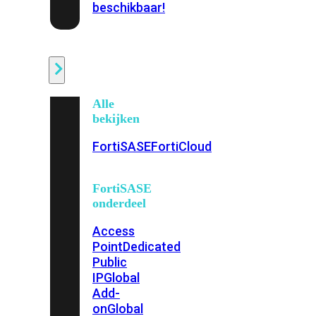
beschikbaar!
Cloud
Alle
bekijken
FortiSASE
FortiCloud
FortiSASE
onderdeel
Access
Point
Dedicated
Public
IP
Global
Add-
on
Global