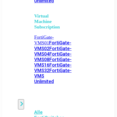
Unlimited
Virtual
Machine
Subscription
FortiGate-
FortiGate-
VMS01
VMS02
FortiGate-
VMS04
FortiGate-
VMS08
FortiGate-
VMS16
FortiGate-
VMS32
FortiGate-
VMS
Unlimited
Switch
Alle