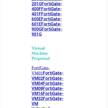
201G
FortiGate-
400F
FortiGate-
401F
FortiGate-
600E
FortiGate-
601E
FortiGate-
900G
FortiGate-
901G
Virtual
Machine
Perpetual
FortiGate-
FortiGate-
VM01
VM02
FortiGate-
VM04
FortiGate-
VM08
FortiGate-
VM16
FortiGate-
VM32
FortiGate-
VM