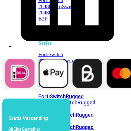
FortiSwitch
2048F
FortiSwitch
2048F-
B2F
FortiSwitch
3000
Series
FortiSwitch
3032E
FortiSwitch
3032G
FortiSwitch
Ruggedized
FortiSwitchRugged
108F
FortiSwitchRugged
112F-
POE
FortiSwitchRugged
Gratis Verzending
216F-
POE
FortiSwitchRugged
Bij Elke Bestelling