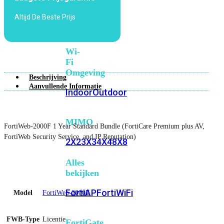
6E
Wi-
Altijd De Beste Prijs
Fi
7
Wi-
Fi
Omgeving
Beschrijving
Aanvullende Informatie
Indoor
Outdoor
MIMO
FortiWeb-2000F 1 Year Standard Bundle (FortiCare Premium plus AV,
FortiWeb Security Service, and IP Reputation)
2X2
3X3
4X4
8X8
Alles
bekijken
FortiAP
FortiWiFi
Model
FortiWeb-2000F
FWB-Type
Licentie
FortiGate