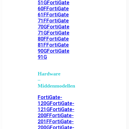
51G
FortiGate
60F
FortiGate
61F
FortiGate
71F
FortiGate
70G
FortiGate
71G
FortiGate
80F
FortiGate
81F
FortiGate
90G
FortiGate
91G
Hardware
–
Middenmodellen
FortiGate-
120G
FortiGate-
121G
FortiGate-
200F
FortiGate-
201F
FortiGate-
200G
FortiGate-