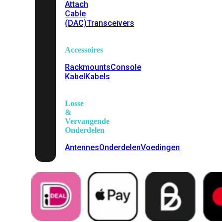
Attach
Cable
(DAC)
Transceivers
Accessoires
Rackmounts
Console
Kabel
Kabels
Losse
&
Vervangende
Onderdelen
Antennes
Onderdelen
Voedingen