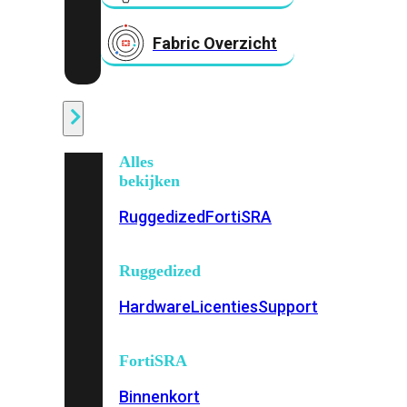
Fabric Overzicht
Industrieel
Alles
bekijken
Ruggedized
FortiSRA
Ruggedized
Hardware
Licenties
Support
FortiSRA
Binnenkort