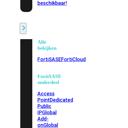
beschikbaar!
Cloud
Alle
bekijken
FortiSASE
FortiCloud
FortiSASE
onderdeel
Access
Point
Dedicated
Public
IP
Global
Add-
on
Global