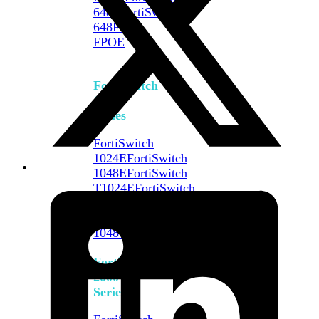
648F
FortiSwitch
648F-
FPOE
FortiSwitch
1000
Series
FortiSwitch
1024E
FortiSwitch
1048E
FortiSwitch
T1024E
FortiSwitch
T1024F-
FPOE
FortiSwitch
1048G
FortiSwitch
2000
Series