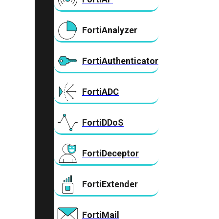
FortiAnalyzer
FortiAuthenticator
FortiADC
FortiDDoS
FortiDeceptor
FortiExtender
FortiMail