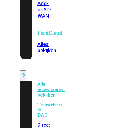
Add-
on
SD-
WAN
FortiCloud
Alles
bekijken
Accessoires
Alle
accessoires
bekijken
Transceivers
&
DAC
Direct