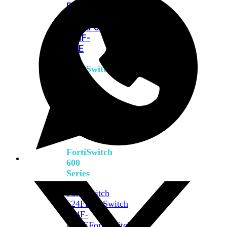
FPOE
FortiSwitch
M426E-
FPOE
FortiSwitchRugged
424F-
POE
FortiSwitch
500
Series
FortiSwitch
548D-
FPOE
FortiSwitch
600
Series
FortiSwitch
624F
FortiSwitch
624F-
FPOE
FortiSwitch