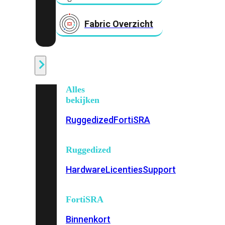
Fabric Overzicht
Industrieel
Alles
bekijken
Ruggedized
FortiSRA
Ruggedized
Hardware
Licenties
Support
FortiSRA
Binnenkort