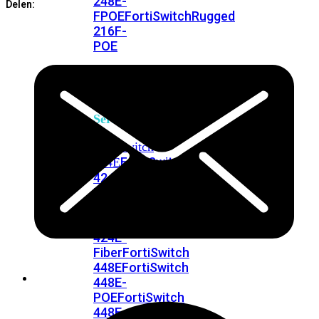
248E-
Delen:
FPOE
FortiSwitchRugged
216F-
POE
FortiSwitch
400
Series
FortiSwitch
FortiSwitch
424E
424E-
POE
FortiSwitch
424E-
FPOE
FortiSwitch
424E-
Fiber
FortiSwitch
448E
FortiSwitch
448E-
POE
FortiSwitch
448E-