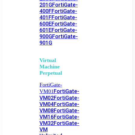
201G
FortiGate-
400F
FortiGate-
401F
FortiGate-
600E
FortiGate-
601E
FortiGate-
900G
FortiGate-
901G
Virtual
Machine
Perpetual
FortiGate-
FortiGate-
VM01
VM02
FortiGate-
VM04
FortiGate-
VM08
FortiGate-
VM16
FortiGate-
VM32
FortiGate-
VM