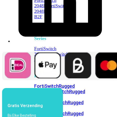
FortiSwitch
2048F
FortiSwitch
2048F-
B2F
FortiSwitch
3000
Series
FortiSwitch
3032E
FortiSwitch
3032G
FortiSwitch
Ruggedized
FortiSwitchRugged
108F
FortiSwitchRugged
112F-
POE
FortiSwitchRugged
Gratis Verzending
216F-
POE
FortiSwitchRugged
Bij Elke Bestelling