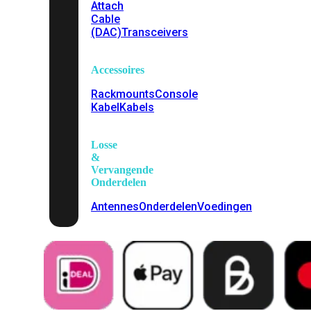
Attach
Cable
(DAC)
Transceivers
Accessoires
Rackmounts
Console
Kabel
Kabels
Losse
&
Vervangende
Onderdelen
Antennes
Onderdelen
Voedingen