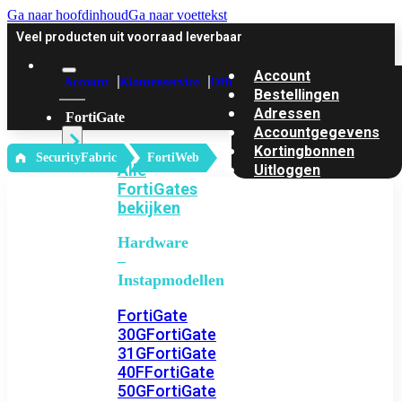
Ga naar hoofdinhoud
Ga naar voettekst
Veel producten uit voorraad leverbaar
Account
Account
Klantenservice
Offerte
Bestellingen
Adressen
FortiGate
Accountgegevens
Kortingbonnen
‎ SecurityFabric
FortiWeb
Alle
Uitloggen
FortiGates
bekijken
Hardware
–
Instapmodellen
FortiGate
30G
FortiGate
31G
FortiGate
40F
FortiGate
50G
FortiGate