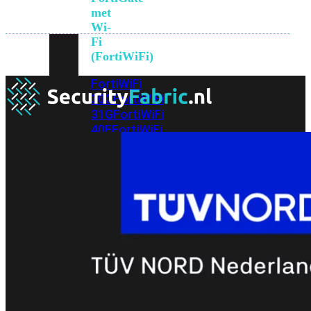
met
Wi-
Fi
(FortiWiFi)
FortiWiFi
30G
FortiWiFi
31G
FortiWiFi
40F
FortiWiFi
50G
FortiWiFi
51G
FortiWiFi
60F
FortiWiFi
61F
FortiWiFi
70G
FortiWiFi
71G
FortiWiFi
80F
FortiWiFi
81F
Licentie