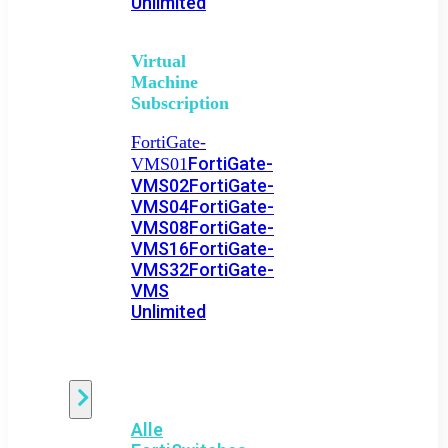
Unlimited
Virtual
Machine
Subscription
FortiGate-
FortiGate-
VMS01
VMS02
FortiGate-
VMS04
FortiGate-
VMS08
FortiGate-
VMS16
FortiGate-
VMS32
FortiGate-
VMS
Unlimited
Switch
Alle