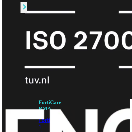
Alle
Licenties
bekijken
FortiCare
Support
FortiCare
Essentials
FortiCare
Premium
FortiCare
Elite
FortiCare
Upgrades
FortiCare
RMA
FortiCare
1