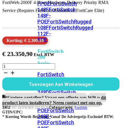
FortiWeb-2000F 4-Hour Hardware Delivery Priority RMA
FPOE
FortiSwitch
148F
FortiSwitch
Service (Requires FortiCare Premium or FortiCare Elite)
148F-
POE
FortiSwitchRugged
108F
FortiSwitchRugged
112F-
POE
Korting: € 2.309,10
FortiSwitch
€
23.350,90
200
Series
FortiWeb-
2000F
FortiSwitch
3
224D-
jaar
Toevoegen Aan Winkelwagen
FPOE
FortiSwitch
4-
uur
248D
FortiSwitch
Hardware
Grotere aantallen? Vraag een offerte aan.
Wilt u dit
224E
Fortiswitch
RMA
product laten installeren? Neem contact met ons op.
224E-
Service
SKU:
Categorieën:
FC-10-FW2KF-211-02-36
FortiWeb
POE
FortiSwitch
aantal
GTIN/UPC:
248E-
* Korting Wordt Berekend Vanaf De Adviesprijs Exclusief BTW.
POE
FortiSwitch