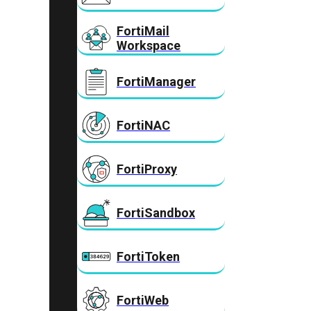
FortiMail
Workspace
FortiManager
FortiNAC
FortiProxy
FortiSandbox
FortiToken
FortiWeb