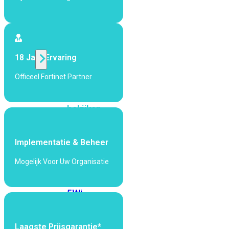
424F-
POE
WiFi
18 Jaar Ervaring
Alle
Officeel Fortinet Partner
Access
Points
bekijken
Wi-
Fi
Implementatie & Beheer
Generatie
Mogelijk Voor Uw Organisatie
Wi-
Fi
5
Wi-
Fi
6
Wi-
Fi
Laagste Prijsgarantie*