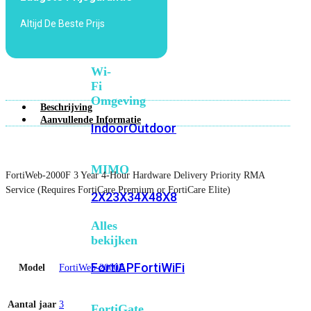
6E
Wi-
Altijd De Beste Prijs
Fi
7
Wi-
Fi
Omgeving
Beschrijving
Aanvullende Informatie
Indoor
Outdoor
MIMO
FortiWeb-2000F 3 Year 4-Hour Hardware Delivery Priority RMA
Service (Requires FortiCare Premium or FortiCare Elite)
2X2
3X3
4X4
8X8
Alles
bekijken
FortiAP
FortiWiFi
Model
FortiWeb-2000F
Aantal jaar
3
FortiGate