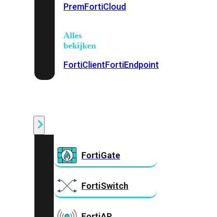
Prem
FortiCloud
Alles
bekijken
FortiClient
FortiEndpoint
Security
Fabric
Producten
FortiGate
FortiSwitch
FortiAP