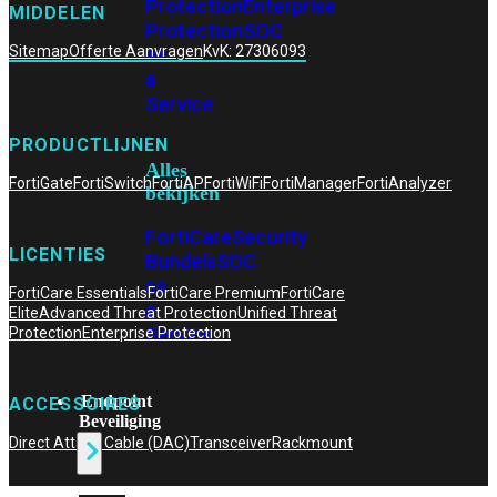
Protection
Enterprise
MIDDELEN
Protection
SOC
Sitemap
Offerte Aanvragen
KvK: 27306093
as
a
Service
PRODUCTLIJNEN
Alles
FortiGate
FortiSwitch
FortiAP
FortiWiFi
FortiManager
FortiAnalyzer
bekijken
FortiCare
Security
LICENTIES
Bundels
SOC
as
FortiCare Essentials
FortiCare Premium
FortiCare
a
Elite
Advanced Threat Protection
Unified Threat
Service
Protection
Enterprise Protection
Endpoint
ACCESSOIRES
Beveiliging
Direct Attach Cable (DAC)
Transceiver
Rackmount