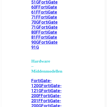
51G
FortiGate
60F
FortiGate
61F
FortiGate
71F
FortiGate
70G
FortiGate
71G
FortiGate
80F
FortiGate
81F
FortiGate
90G
FortiGate
91G
Hardware
–
Middenmodellen
FortiGate-
120G
FortiGate-
121G
FortiGate-
200F
FortiGate-
201F
FortiGate-
200G
FortiGate-