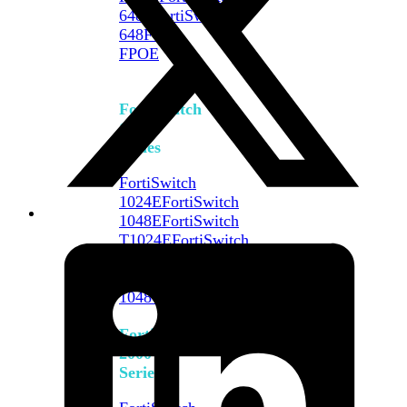
648F
FortiSwitch
648F-
FPOE
FortiSwitch
1000
Series
FortiSwitch
1024E
FortiSwitch
1048E
FortiSwitch
T1024E
FortiSwitch
T1024F-
FPOE
FortiSwitch
1048G
FortiSwitch
2000
Series