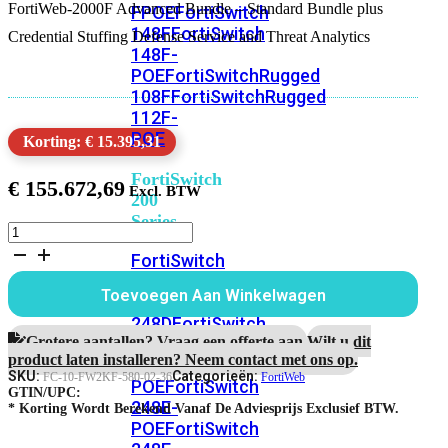
FortiWeb-2000F Advanced Bundle – Standard Bundle plus
FPOE
FortiSwitch
148F
FortiSwitch
Credential Stuffing Defense Service and Threat Analytics
148F-
POE
FortiSwitchRugged
108F
FortiSwitchRugged
112F-
POE
Korting: € 15.395,31
FortiSwitch
€
155.672,69
200
Series
FortiWeb-
2000F
FortiSwitch
3
224D-
jaar
Toevoegen Aan Winkelwagen
FPOE
FortiSwitch
Advanced
Bundle
248D
FortiSwitch
aantal
Grotere aantallen? Vraag een offerte aan.
Wilt u dit
224E
Fortiswitch
product laten installeren? Neem contact met ons op.
224E-
SKU:
Categorieën:
FC-10-FW2KF-580-02-36
FortiWeb
POE
FortiSwitch
GTIN/UPC:
248E-
* Korting Wordt Berekend Vanaf De Adviesprijs Exclusief BTW.
POE
FortiSwitch