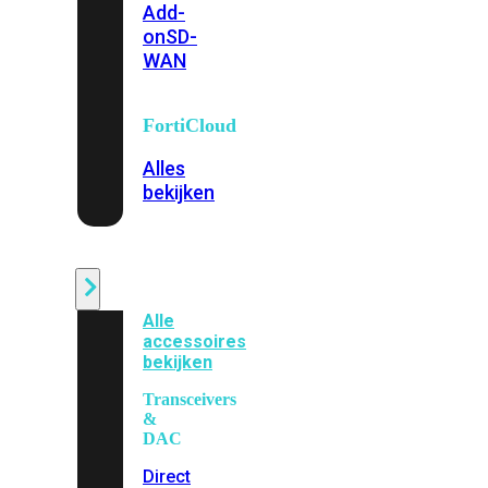
Add-
on
SD-
WAN
FortiCloud
Alles
bekijken
Accessoires
Alle
accessoires
bekijken
Transceivers
&
DAC
Direct