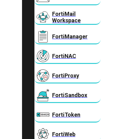
FortiMail
Workspace
FortiManager
FortiNAC
FortiProxy
FortiSandbox
FortiToken
FortiWeb