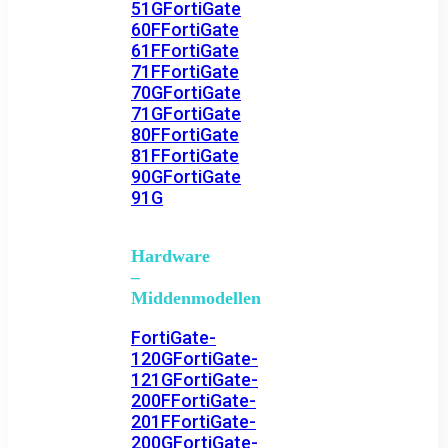
51G
FortiGate
60F
FortiGate
61F
FortiGate
71F
FortiGate
70G
FortiGate
71G
FortiGate
80F
FortiGate
81F
FortiGate
90G
FortiGate
91G
Hardware
–
Middenmodellen
FortiGate-
120G
FortiGate-
121G
FortiGate-
200F
FortiGate-
201F
FortiGate-
200G
FortiGate-