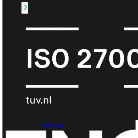
Alle
Licenties
bekijken
FortiCare
Support
FortiCare
Essentials
FortiCare
Premium
FortiCare
Elite
FortiCare
Upgrades
FortiCare
RMA
FortiCare
1