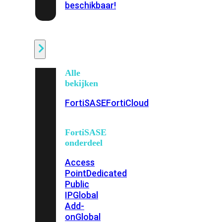
beschikbaar!
Cloud
Alle
bekijken
FortiSASE
FortiCloud
FortiSASE
onderdeel
Access
Point
Dedicated
Public
IP
Global
Add-
on
Global