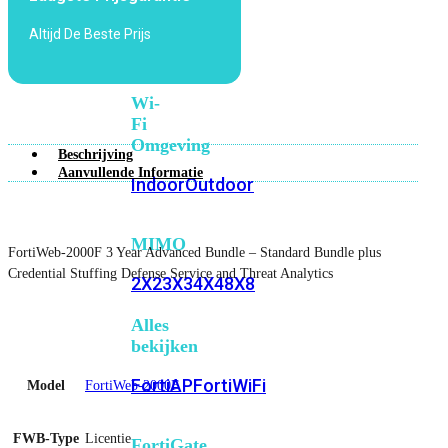
6E
Wi-
Altijd De Beste Prijs
Fi
7
Wi-
Fi
Omgeving
Beschrijving
Aanvullende Informatie
Indoor
Outdoor
MIMO
FortiWeb-2000F 3 Year Advanced Bundle – Standard Bundle plus
Credential Stuffing Defense Service and Threat Analytics
2X2
3X3
4X4
8X8
Alles
bekijken
FortiAP
FortiWiFi
Model
FortiWeb-2000F
FWB-Type
Licentie
FortiGate