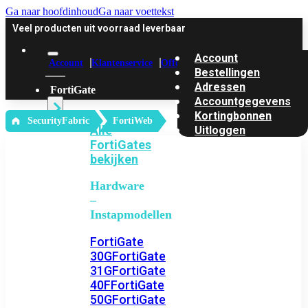
Ga naar hoofdinhoud
Ga naar voettekst
Veel producten uit voorraad leverbaar
Account
Account
Klantenservice
Offerte
Bestellingen
Adressen
FortiGate
Accountgegevens
Kortingbonnen
‎ SecurityFabric
FortiWeb
Alle
Uitloggen
FortiGates
bekijken
Hardware
–
Instapmodellen
FortiGate
30G
FortiGate
31G
FortiGate
40F
FortiGate
50G
FortiGate