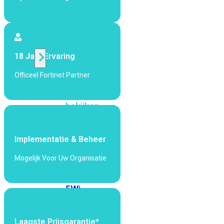
424F-
POE
WiFi
18 Jaar Ervaring
Alle
Officeel Fortinet Partner
Access
Points
bekijken
Wi-
Fi
Implementatie & Beheer
Generatie
Mogelijk Voor Uw Organisatie
Wi-
Fi
5
Wi-
Fi
6
Wi-
Fi
Laagste Prijsgarantie*