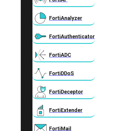
FortiAnalyzer
FortiAuthenticator
FortiADC
FortiDDoS
FortiDeceptor
FortiExtender
FortiMail