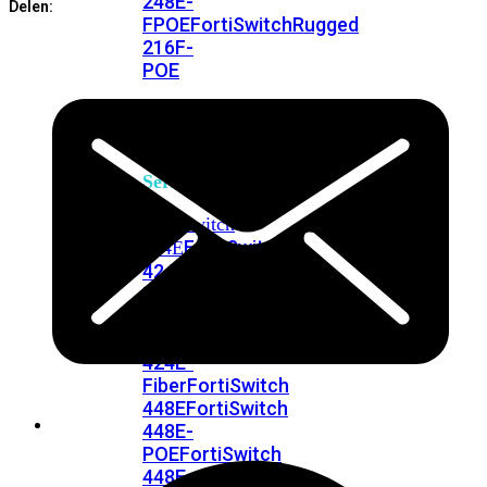
248E-
Delen:
FPOE
FortiSwitchRugged
216F-
POE
FortiSwitch
400
Series
FortiSwitch
FortiSwitch
424E
424E-
POE
FortiSwitch
424E-
FPOE
FortiSwitch
424E-
Fiber
FortiSwitch
448E
FortiSwitch
448E-
POE
FortiSwitch
448E-