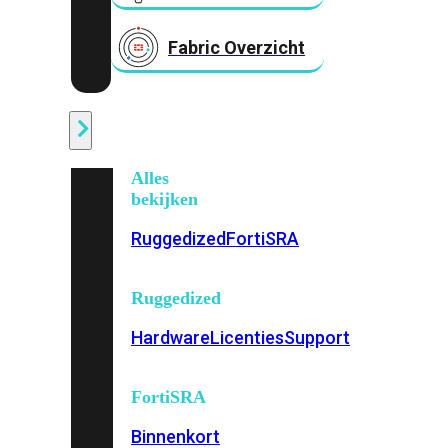
Fabric Overzicht
Industrieel
Alles
bekijken
Ruggedized
FortiSRA
Ruggedized
Hardware
Licenties
Support
FortiSRA
Binnenkort