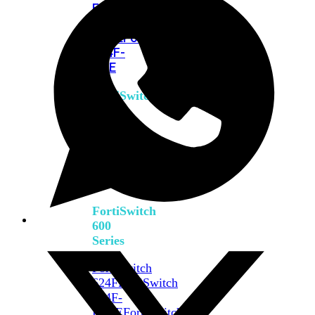
FPOE
FortiSwitch
M426E-
FPOE
FortiSwitchRugged
424F-
POE
FortiSwitch
500
Series
FortiSwitch
548D-
FPOE
FortiSwitch
600
Series
FortiSwitch
624F
FortiSwitch
624F-
FPOE
FortiSwitch