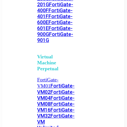
201G
FortiGate-
400F
FortiGate-
401F
FortiGate-
600E
FortiGate-
601E
FortiGate-
900G
FortiGate-
901G
Virtual
Machine
Perpetual
FortiGate-
FortiGate-
VM01
VM02
FortiGate-
VM04
FortiGate-
VM08
FortiGate-
VM16
FortiGate-
VM32
FortiGate-
VM