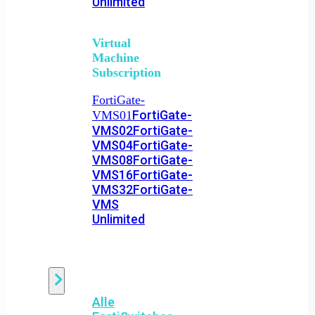
Unlimited
Virtual
Machine
Subscription
FortiGate-
FortiGate-
VMS01
VMS02
FortiGate-
VMS04
FortiGate-
VMS08
FortiGate-
VMS16
FortiGate-
VMS32
FortiGate-
VMS
Unlimited
Switch
Alle