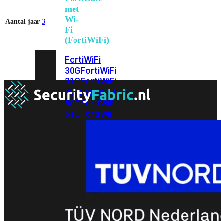
met
Wi-
Aantal jaar
3
Fi
(FortiWiFi)
FortiWiFi
30G
FortiWiFi
31G
FortiWiFi
40F
FortiWiFi
50G
FortiWiFi
51G
FortiWiFi
60F
FortiWiFi
61F
FortiWiFi
70G
FortiWiFi
71G
FortiWiFi
80F
FortiWiFi
81F
Licentie