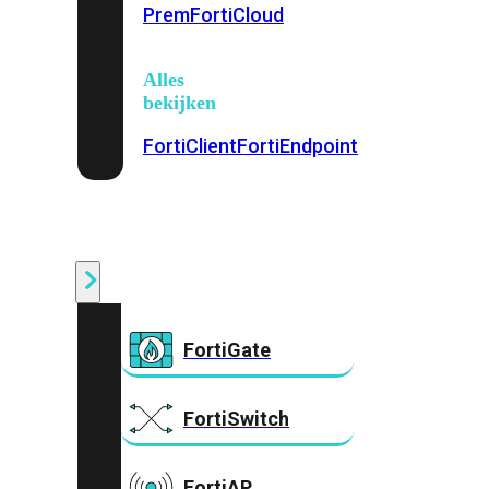
Prem
FortiCloud
Alles
bekijken
FortiClient
FortiEndpoint
Security
Fabric
Producten
FortiGate
FortiSwitch
FortiAP