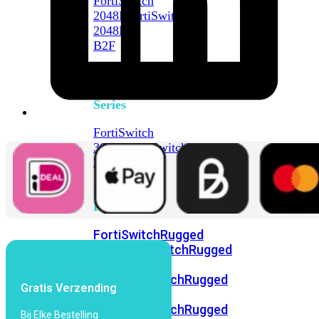
FortiSwitch
2048F
FortiSwitch
2048F-
B2F
FortiSwitch
3000
Series
FortiSwitch
3032E
FortiSwitch
3032G
FortiSwitch
Ruggedized
FortiSwitchRugged
108F
FortiSwitchRugged
112F-
POE
FortiSwitchRugged
Gratis Verzending
216F-
POE
FortiSwitchRugged
Bij Elke Bestelling