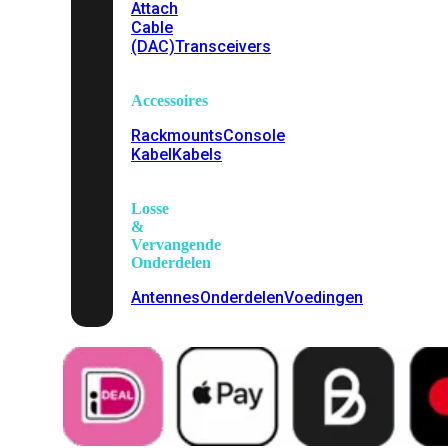
Attach
Cable
(DAC)
Transceivers
Accessoires
Rackmounts
Console
Kabel
Kabels
Losse
&
Vervangende
Onderdelen
Antennes
Onderdelen
Voedingen