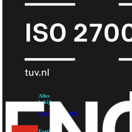
6E
Wi-
Fi
7
Wi-
Fi
Omgeving
Indoor
Outdoor
MIMO
2X2
3X3
4X4
8X8
Alles
bekijken
FortiAP
FortiWiFi
FortiGate