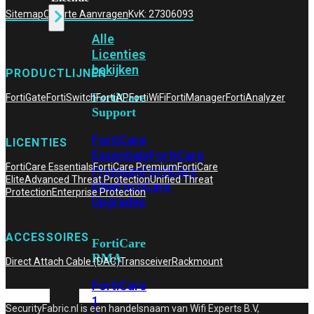
Sitemap
Offerte Aanvragen
KvK: 27306093
Alle
Licenties
bekijken
PRODUCTLIJNEN
FortiCare
FortiGate
FortiSwitch
FortiAP
FortiWiFi
FortiManager
FortiAnalyzer
Support
FortiCare
LICENTIES
Essentials
FortiCare
FortiCare Essentials
FortiCare Premium
FortiCare
Premium
FortiCare
Elite
Advanced Threat Protection
Unified Threat
Elite
FortiCare
Protection
Enterprise Protection
Upgrades
ACCESSOIRES
FortiCare
RMA
Direct Attach Cable (DAC)
Transceiver
Rackmount
FortiCare
1
SecurityFabric.nl is een handelsnaam van Wifi Experts B.V,