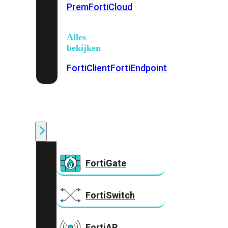
Prem
FortiCloud
Alles
bekijken
FortiClient
FortiEndpoint
Security
Fabric
Producten
FortiGate
FortiSwitch
FortiAP