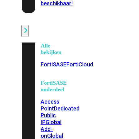
beschikbaar!
Cloud
Alle
bekijken
FortiSASE
FortiCloud
FortiSASE
onderdeel
Access
Point
Dedicated
Public
IP
Global
Add-
on
Global