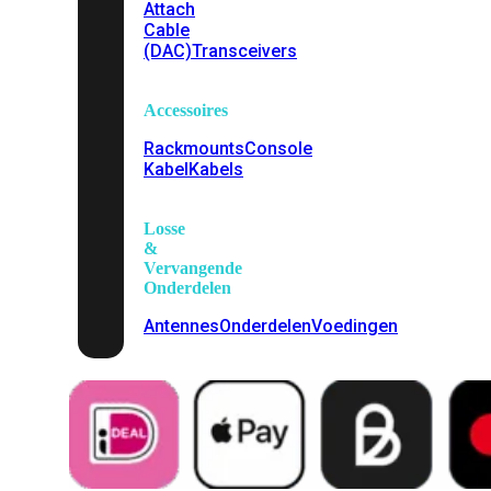
Attach
Cable
(DAC)
Transceivers
Accessoires
Rackmounts
Console
Kabel
Kabels
Losse
&
Vervangende
Onderdelen
Antennes
Onderdelen
Voedingen