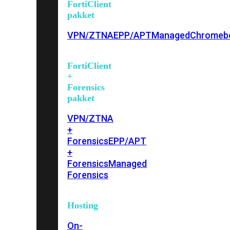
FortiClient
pakket
VPN/ZTNA
EPP/APT
Managed
Chromeb
FortiClient
+
Forensics
pakket
VPN/ZTNA
+
Forensics
EPP/APT
+
Forensics
Managed
Forensics
Hosting
On-