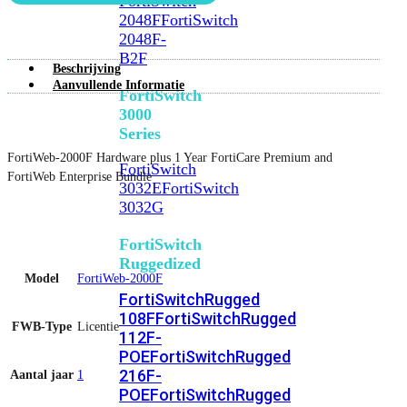
FortiSwitch
2048F
FortiSwitch
2048F-
B2F
Beschrijving
Aanvullende Informatie
FortiSwitch
3000
Series
FortiWeb-2000F Hardware plus 1 Year FortiCare Premium and
FortiSwitch
FortiWeb Enterprise Bundle
3032E
FortiSwitch
3032G
FortiSwitch
Ruggedized
Model
FortiWeb-2000F
FortiSwitchRugged
108F
FortiSwitchRugged
FWB-Type
Licentie
112F-
POE
FortiSwitchRugged
216F-
Aantal jaar
1
POE
FortiSwitchRugged