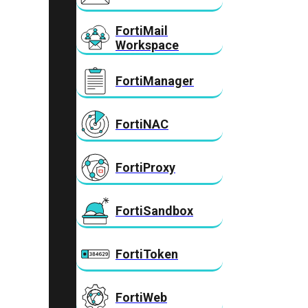
FortiMail
Workspace
FortiManager
FortiNAC
FortiProxy
FortiSandbox
FortiToken
FortiWeb