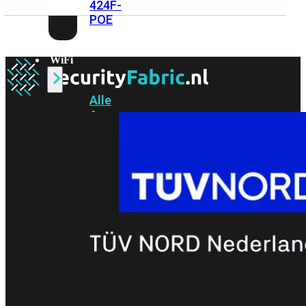
424F-
POE
WiFi
Alle
Access
Points
bekijken
Wi-
Fi
Generatie
Wi-
Fi
5
Wi-
Fi
6
Wi-
Fi