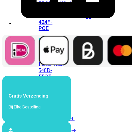
FPOE
FortiSwitch
M426E-
FPOE
FortiSwitchRugged
424F-
POE
FortiSwitch
500
Series
FortiSwitch
548D-
FPOE
FortiSwitch
600
Gratis Verzending
Series
Bij Elke Bestelling
FortiSwitch
624F
FortiSwitch
624F-
FPOE
FortiSwitch