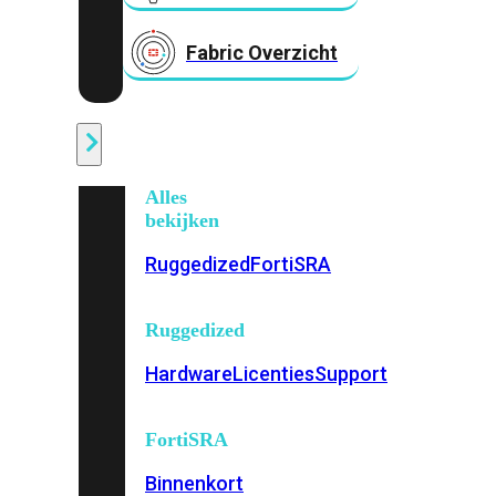
Fabric Overzicht
Industrieel
Alles
bekijken
Ruggedized
FortiSRA
Ruggedized
Hardware
Licenties
Support
FortiSRA
Binnenkort