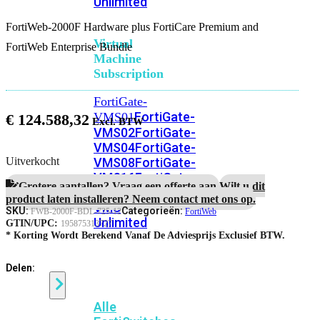
Unlimited
FortiWeb-2000F Hardware plus FortiCare Premium and
Virtual
FortiWeb Enterprise Bundle
Machine
Subscription
FortiGate-
FortiGate-
VMS01
€
124.588,32
VMS02
FortiGate-
VMS04
FortiGate-
VMS08
FortiGate-
Uitverkocht
VMS16
FortiGate-
Grotere aantallen? Vraag een offerte aan.
Wilt u dit
VMS32
FortiGate-
product laten installeren? Neem contact met ons op.
VMS
SKU:
Categorieën:
FWB-2000F-BDL-725-12
FortiWeb
Unlimited
GTIN/UPC:
195875313727
* Korting Wordt Berekend Vanaf De Adviesprijs Exclusief BTW.
Switch
Delen:
Alle