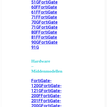
51G
FortiGate
60F
FortiGate
61F
FortiGate
71F
FortiGate
70G
FortiGate
71G
FortiGate
80F
FortiGate
81F
FortiGate
90G
FortiGate
91G
Hardware
–
Middenmodellen
FortiGate-
120G
FortiGate-
121G
FortiGate-
200F
FortiGate-
201F
FortiGate-
200G
FortiGate-