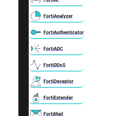
FortiAnalyzer
FortiAuthenticator
FortiADC
FortiDDoS
FortiDeceptor
FortiExtender
FortiMail