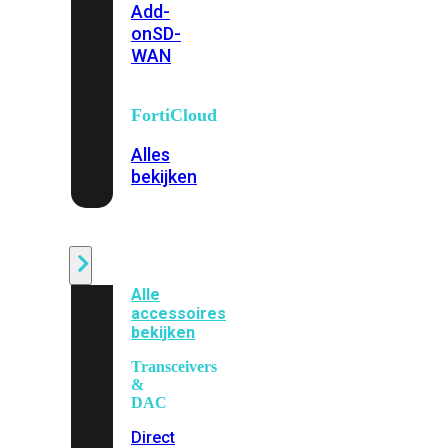
Add-
on
SD-
WAN
FortiCloud
Alles
bekijken
Accessoires
Alle
accessoires
bekijken
Transceivers
&
DAC
Direct