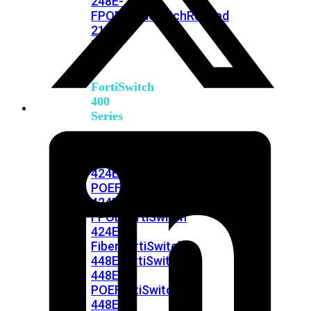
248E-
FPOE
FortiSwitchRugged
216F-
POE
FortiSwitch
400
Series
FortiSwitch
FortiSwitch
424E
424E-
POE
FortiSwitch
424E-
FPOE
FortiSwitch
424E-
Fiber
FortiSwitch
448E
FortiSwitch
448E-
POE
FortiSwitch
448E-