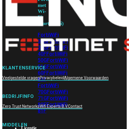
met
Wi-
Fi
(FortiWiFi)
FortiWiFi
30G
FortiWiFi
31G
FortiWiFi
40F
FortiWiFi
50G
FortiWiFi
51G
FortiWiFi
KLANTENSERVICE
60F
FortiWiFi
Veelgestelde vragen
Privacybeleid
Algemene Voorwaarden
61F
FortiWiFi
70G
FortiWiFi
BEDRIJFINFO
71G
FortiWiFi
80F
FortiWiFi
Zero Trust Networks
Wifi Experts B.V.
Contact
81F
MIDDELEN
Licentie