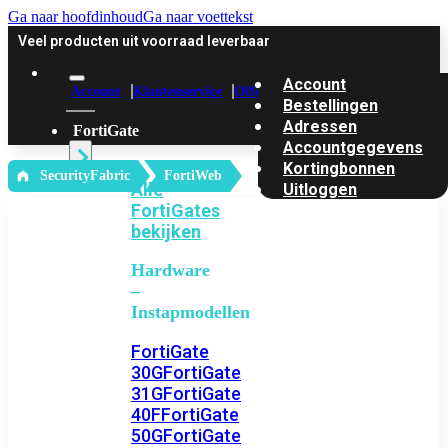
Ga naar hoofdinhoud
Ga naar voettekst
Veel producten uit voorraad leverbaar
Account
Account
Klantenservice
Offerte
Bestellingen
Adressen
FortiGate
Accountgegevens
Kortingbonnen
‎ SecurityFabric
FortiWeb
Alle
Uitloggen
FortiGates
bekijken
Hardware
–
Instapmodellen
FortiGate
30G
FortiGate
31G
FortiGate
40F
FortiGate
50G
FortiGate