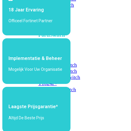
648F
FortiSwitch
18 Jaar Ervaring
648F-
FPOE
Officeel Fortinet Partner
FortiSwitch
1000
Series
Implementatie & Beheer
FortiSwitch
1024E
FortiSwitch
Mogelijk Voor Uw Organisatie
1048E
FortiSwitch
T1024E
FortiSwitch
T1024F-
FPOE
FortiSwitch
1048G
Laagste Prijsgarantie*
FortiSwitch
2000
Altijd De Beste Prijs
Series