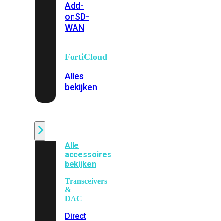
Add-
on
SD-
WAN
FortiCloud
Alles
bekijken
Accessoires
Alle
accessoires
bekijken
Transceivers
&
DAC
Direct