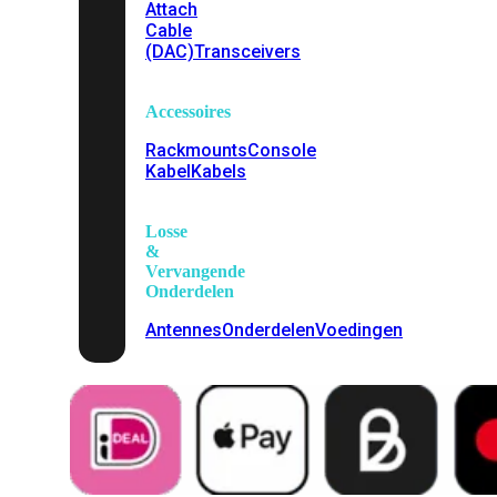
Attach
Cable
(DAC)
Transceivers
Accessoires
Rackmounts
Console
Kabel
Kabels
Losse
&
Vervangende
Onderdelen
Antennes
Onderdelen
Voedingen