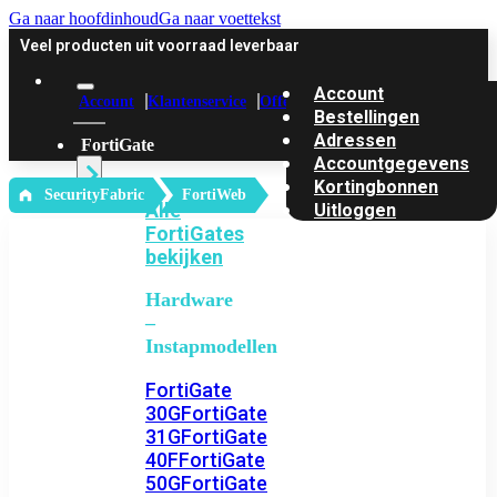
Ga naar hoofdinhoud
Ga naar voettekst
Veel producten uit voorraad leverbaar
Account
Account
Klantenservice
Offerte
Bestellingen
Adressen
FortiGate
Accountgegevens
Kortingbonnen
‎ SecurityFabric
FortiWeb
Alle
Uitloggen
FortiGates
bekijken
Hardware
–
Instapmodellen
FortiGate
30G
FortiGate
31G
FortiGate
40F
FortiGate
50G
FortiGate