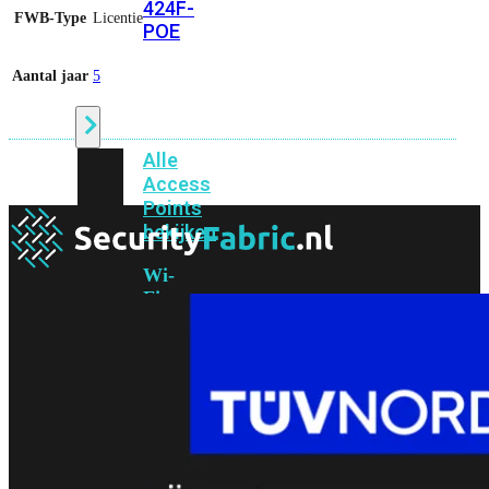
424F-
FWB-Type
Licentie
POE
Aantal jaar
5
WiFi
Alle
Access
Points
bekijken
Wi-
Fi
Generatie
Wi-
Fi
5
Wi-
Fi
6
Wi-
Fi