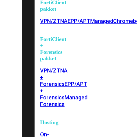
FortiClient
pakket
VPN/ZTNA
EPP/APT
Managed
Chromeb
FortiClient
+
Forensics
pakket
VPN/ZTNA
+
Forensics
EPP/APT
+
Forensics
Managed
Forensics
Hosting
On-