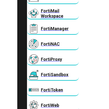
FortiMail
Workspace
FortiManager
FortiNAC
FortiProxy
FortiSandbox
FortiToken
FortiWeb