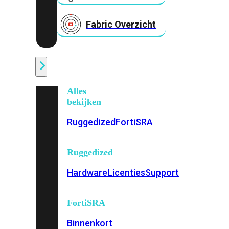
Fabric Overzicht
Industrieel
Alles
bekijken
Ruggedized
FortiSRA
Ruggedized
Hardware
Licenties
Support
FortiSRA
Binnenkort