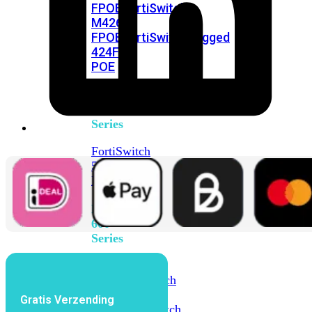
FPOE
FortiSwitch
M426E-
FPOE
FortiSwitchRugged
424F-
POE
FortiSwitch
500
Series
FortiSwitch
548D-
FPOE
FortiSwitch
600
Series
FortiSwitch
624F
FortiSwitch
624F-
Gratis Verzending
FPOE
FortiSwitch