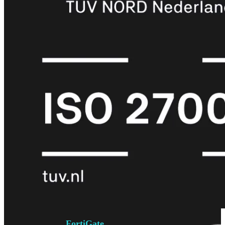
6E
Wi-
Fi
7
Wi-
Fi
Omgeving
Indoor
Outdoor
MIMO
2X2
3X3
4X4
8X8
Alles
bekijken
FortiAP
FortiWiFi
FortiGate