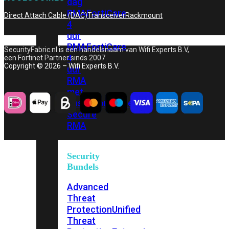
dag
RMA
FortiCare
Direct Attach Cable (DAC)
Transceiver
Rackmount
4
uur
RMA
FortiCare
SecurityFabric.nl is een handelsnaam van Wifi Experts B.V,
4
een Fortinet Partner sinds 2007.
Copyright © 2026 – Wifi Experts B.V.
uur
RMA
met
onsite
FortiCare
Secure
RMA
Security
Bundels
Advanced
Threat
Protection
Unified
Threat