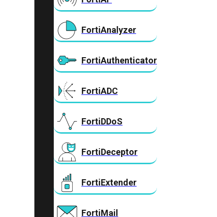
FortiAnalyzer
FortiAuthenticator
FortiADC
FortiDDoS
FortiDeceptor
FortiExtender
FortiMail