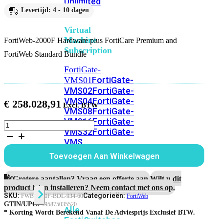
Unlimited
Levertijd: 4 - 10 dagen
Virtual
Machine
FortiWeb-2000F Hardware plus FortiCare Premium and
Subscription
FortiWeb Standard Bundle
FortiGate-
FortiGate-
VMS01
VMS02
FortiGate-
VMS04
FortiGate-
€
258.028,91
VMS08
FortiGate-
VMS16
FortiGate-
FortiWeb-
VMS32
FortiGate-
2000F
VMS
Hardware
plus
Unlimited
Toevoegen Aan Winkelwagen
5
jaar
FortiCare
Grotere aantallen? Vraag een offerte aan.
Wilt u dit
Switch
Premium
product laten installeren? Neem contact met ons op.
and
SKU:
Categorieën:
FWB-2000F-BDL-934-60
FortiWeb
FortiWeb
GTIN/UPC:
195875035520
Alle
Standard
* Korting Wordt Berekend Vanaf De Adviesprijs Exclusief BTW.