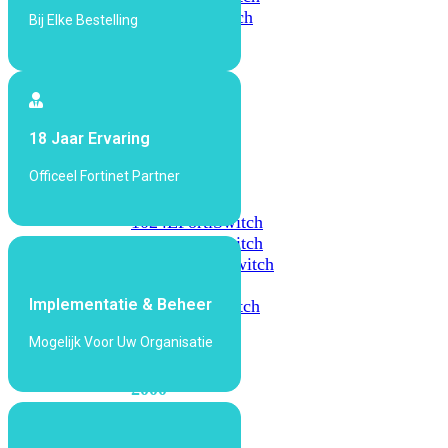
648F
FortiSwitch
Bij Elke Bestelling
648F-
FPOE
FortiSwitch
18 Jaar Ervaring
1000
Series
Officeel Fortinet Partner
FortiSwitch
1024E
FortiSwitch
1048E
FortiSwitch
T1024E
FortiSwitch
T1024F-
Implementatie & Beheer
FPOE
FortiSwitch
1048G
Mogelijk Voor Uw Organisatie
FortiSwitch
2000
Series