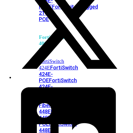
248E-
FPOE
FortiSwitchRugged
216F-
POE
FortiSwitch
400
Series
FortiSwitch
FortiSwitch
424E
424E-
POE
FortiSwitch
424E-
FPOE
FortiSwitch
424E-
Fiber
FortiSwitch
448E
FortiSwitch
448E-
POE
FortiSwitch
448E-