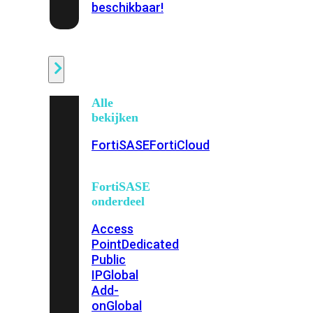
beschikbaar!
Cloud
Alle
bekijken
FortiSASE
FortiCloud
FortiSASE
onderdeel
Access
Point
Dedicated
Public
IP
Global
Add-
on
Global