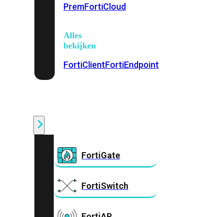
Prem
FortiCloud
Alles
bekijken
FortiClient
FortiEndpoint
Security
Fabric
Producten
FortiGate
FortiSwitch
FortiAP