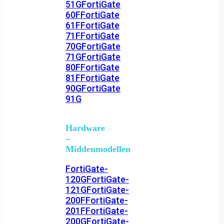
51G
FortiGate
60F
FortiGate
61F
FortiGate
71F
FortiGate
70G
FortiGate
71G
FortiGate
80F
FortiGate
81F
FortiGate
90G
FortiGate
91G
Hardware
–
Middenmodellen
FortiGate-
120G
FortiGate-
121G
FortiGate-
200F
FortiGate-
201F
FortiGate-
200G
FortiGate-