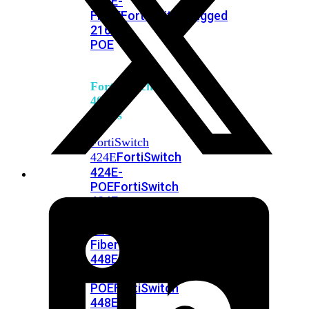
248E-
FPOE
FortiSwitchRugged
216F-
POE
FortiSwitch
400
Series
FortiSwitch
FortiSwitch
424E
424E-
POE
FortiSwitch
424E-
FPOE
FortiSwitch
424E-
Fiber
FortiSwitch
448E
FortiSwitch
448E-
POE
FortiSwitch
448E-