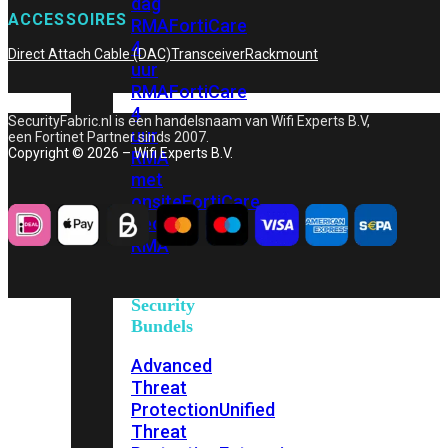
dag
ACCESSOIRES
RMA
FortiCare
4
Direct Attach Cable (DAC)
Transceiver
Rackmount
uur
RMA
FortiCare
4
SecurityFabric.nl is een handelsnaam van Wifi Experts B.V,
uur
een Fortinet Partner sinds 2007.
Copyright © 2026 – Wifi Experts B.V.
RMA
met
onsite
FortiCare
Secure
RMA
Security
Bundels
Advanced
Threat
Protection
Unified
Threat