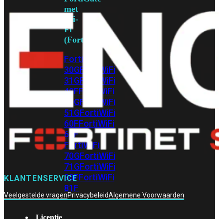
met
Wi-
Fi
(FortiWiFi)
FortiWiFi
30G
FortiWiFi
31G
FortiWiFi
40F
FortiWiFi
50G
FortiWiFi
51G
FortiWiFi
60F
FortiWiFi
61F
FortiWiFi
70G
FortiWiFi
71G
FortiWiFi
80F
FortiWiFi
KLANTENSERVICE
81F
Veelgestelde vragen
Privacybeleid
Algemene Voorwaarden
Licentie