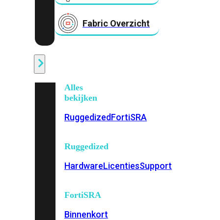
Fabric Overzicht
Industrieel
Alles
bekijken
Ruggedized
FortiSRA
Ruggedized
Hardware
Licenties
Support
FortiSRA
Binnenkort