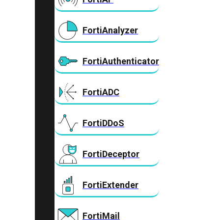
FortiAnalyzer
FortiAuthenticator
FortiADC
FortiDDoS
FortiDeceptor
FortiExtender
FortiMail