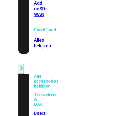
Add-
on
SD-
WAN
FortiCloud
Alles
bekijken
Accessoires
Alle
accessoires
bekijken
Transceivers
&
DAC
Direct