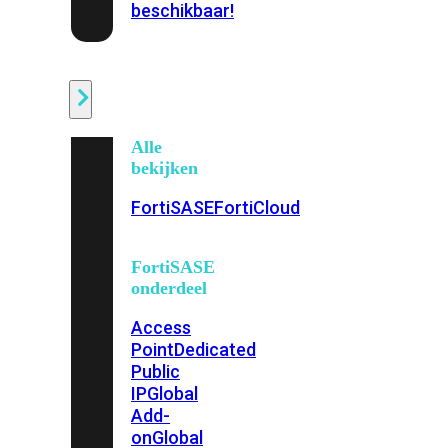
beschikbaar!
Cloud
Alle
bekijken
FortiSASE
FortiCloud
FortiSASE
onderdeel
Access
Point
Dedicated
Public
IP
Global
Add-
on
Global