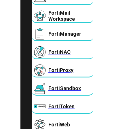
FortiMail
Workspace
FortiManager
FortiNAC
FortiProxy
FortiSandbox
FortiToken
FortiWeb