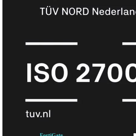
6E
Wi-
Fi
7
Wi-
Fi
Omgeving
Indoor
Outdoor
MIMO
2X2
3X3
4X4
8X8
Alles
bekijken
FortiAP
FortiWiFi
FortiGate