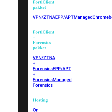
FortiClient
pakket
VPN/ZTNA
EPP/APT
Managed
Chromeb
FortiClient
+
Forensics
pakket
VPN/ZTNA
+
Forensics
EPP/APT
+
Forensics
Managed
Forensics
Hosting
On-