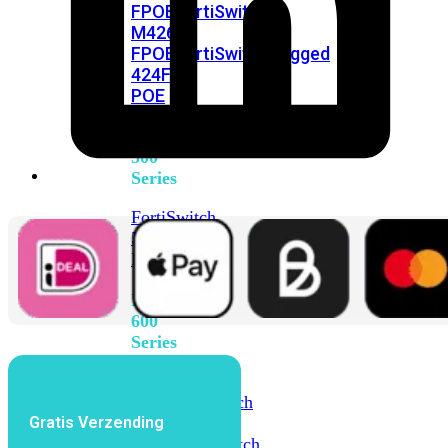
FPOE
FortiSwitch
M426E-
FPOE
FortiSwitchRugged
424F-
POE
FortiSwitch
500
Series
FortiSwitch
548D-
FPOE
FortiSwitch
600
Series
FortiSwitch
624F
FortiSwitch
Gratis Verzending
624F-
FPOE
FortiSwitch