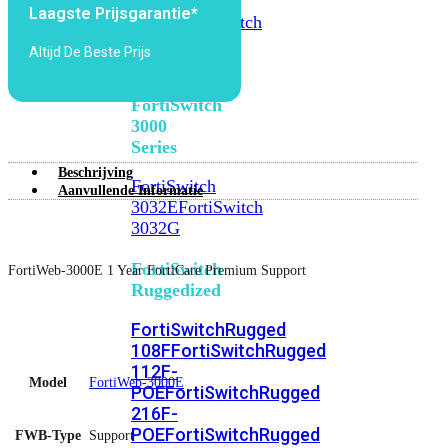
FortiSwitch
Laagste Prijsgarantie*
2048F
FortiSwitch
2048F-
Altijd De Beste Prijs
B2F
FortiSwitch
3000
Series
Beschrijving
FortiSwitch
Aanvullende Informatie
3032E
FortiSwitch
3032G
FortiSwitch
FortiWeb-3000E 1 Year FortiCare Premium Support
Ruggedized
FortiSwitchRugged
108F
FortiSwitchRugged
112F-
Model
FortiWeb-3000E
POE
FortiSwitchRugged
216F-
POE
FortiSwitchRugged
FWB-Type
Support