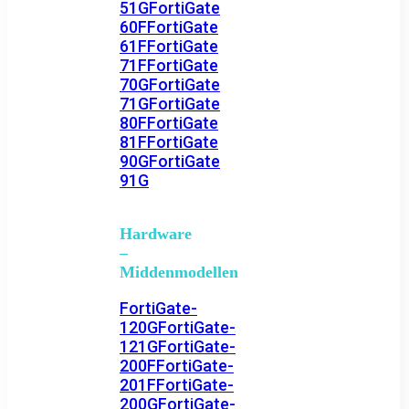
51G
FortiGate
60F
FortiGate
61F
FortiGate
71F
FortiGate
70G
FortiGate
71G
FortiGate
80F
FortiGate
81F
FortiGate
90G
FortiGate
91G
Hardware
–
Middenmodellen
FortiGate-
120G
FortiGate-
121G
FortiGate-
200F
FortiGate-
201F
FortiGate-
200G
FortiGate-