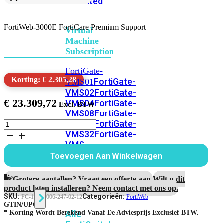
Unlimited
FortiWeb-3000E FortiCare Premium Support
Virtual
Machine
Subscription
FortiGate-
Korting: € 2.305,28
FortiGate-
VMS01
VMS02
FortiGate-
€
23.309,72
VMS04
FortiGate-
VMS08
FortiGate-
VMS16
FortiGate-
FortiWeb-
3000E
VMS32
FortiGate-
1
VMS
jaar
Unlimited
Toevoegen Aan Winkelwagen
FortiCare
Premium
Support
Grotere aantallen? Vraag een offerte aan.
Wilt u dit
Switch
aantal
product laten installeren? Neem contact met ons op.
SKU:
Categorieën:
FC-10-V3006-247-02-12
FortiWeb
GTIN/UPC:
Alle
* Korting Wordt Berekend Vanaf De Adviesprijs Exclusief BTW.