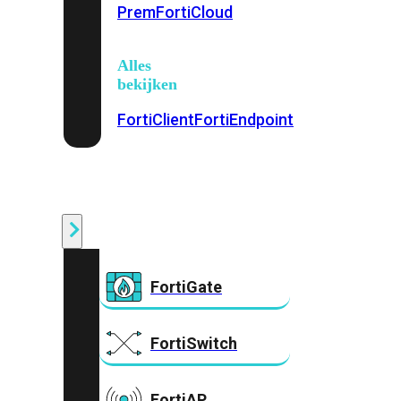
Prem
FortiCloud
Alles
bekijken
FortiClient
FortiEndpoint
Security
Fabric
Producten
FortiGate
FortiSwitch
FortiAP