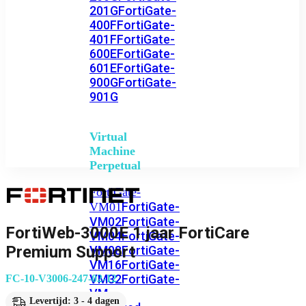
201G
FortiGate-
400F
FortiGate-
401F
FortiGate-
600E
FortiGate-
601E
FortiGate-
900G
FortiGate-
901G
Virtual
Machine
Perpetual
FortiGate-
FortiGate-
VM01
VM02
FortiGate-
FortiWeb-3000E 1 jaar FortiCare
VM04
FortiGate-
Premium Support
VM08
FortiGate-
VM16
FortiGate-
VM32
FortiGate-
FC-10-V3006-247-02-12
VM
Levertijd: 3 - 4 dagen