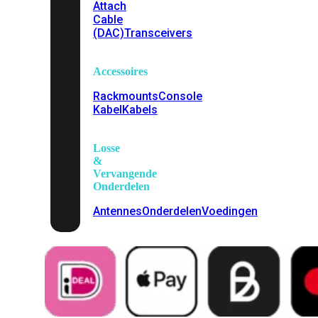
Attach
Cable
(DAC)
Transceivers
Accessoires
Rackmounts
Console
Kabel
Kabels
Losse
&
Vervangende
Onderdelen
Antennes
Onderdelen
Voedingen