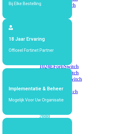
Bij Elke Bestelling
648F
FortiSwitch
648F-
FPOE
FortiSwitch
18 Jaar Ervaring
1000
Series
Officeel Fortinet Partner
FortiSwitch
1024E
FortiSwitch
1048E
FortiSwitch
T1024E
FortiSwitch
T1024F-
Implementatie & Beheer
FPOE
FortiSwitch
1048G
Mogelijk Voor Uw Organisatie
FortiSwitch
2000
Series