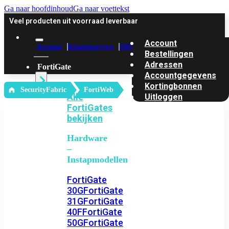
Ga naar hoofdinhoud
Ga naar voettekst
Veel producten uit voorraad leverbaar
Account
Account
Klantenservice
Offerte
Bestellingen
Adressen
FortiGate
Accountgegevens
Kortingbonnen
‎ SecurityFabric
FortiWeb
Alle
Uitloggen
FortiGates
bekijken
Hardware
–
Instapmodellen
FortiGate
30G
FortiGate
31G
FortiGate
40F
FortiGate
50G
FortiGate