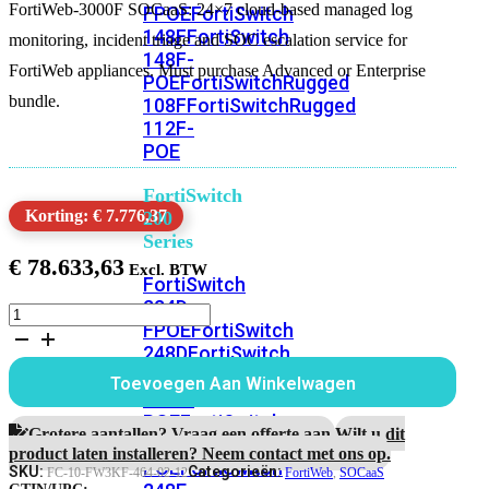
FortiWeb-3000F SOCaaS: 24×7 cloud-based managed log
FPOE
FortiSwitch
148F
FortiSwitch
monitoring, incident triage and SOC escalation service for
148F-
FortiWeb appliances. Must purchase Advanced or Enterprise
POE
FortiSwitchRugged
bundle.
108F
FortiSwitchRugged
112F-
POE
FortiSwitch
Korting: € 7.776,37
200
Series
€
78.633,63
FortiSwitch
224D-
FortiWeb-
FPOE
FortiSwitch
3000F
248D
FortiSwitch
1
Jaar
224E
Fortiswitch
Toevoegen Aan Winkelwagen
SOCaaS
224E-
Service
POE
FortiSwitch
aantal
Grotere aantallen? Vraag een offerte aan.
Wilt u dit
248E-
product laten installeren? Neem contact met ons op.
POE
FortiSwitch
SKU:
Categorieën:
FC-10-FW3KF-464-02-12
FortiWeb
,
SOCaaS