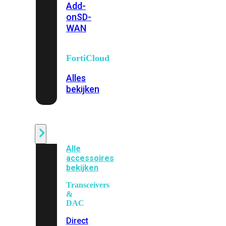
Add-
on
SD-
WAN
FortiCloud
Alles
bekijken
Accessoires
Alle
accessoires
bekijken
Transceivers
&
DAC
Direct