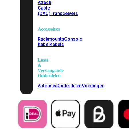
Attach
Cable
(DAC)
Transceivers
Accessoires
Rackmounts
Console
Kabel
Kabels
Losse
&
Vervangende
Onderdelen
Antennes
Onderdelen
Voedingen