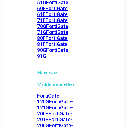
51G
FortiGate
60F
FortiGate
61F
FortiGate
71F
FortiGate
70G
FortiGate
71G
FortiGate
80F
FortiGate
81F
FortiGate
90G
FortiGate
91G
Hardware
–
Middenmodellen
FortiGate-
120G
FortiGate-
121G
FortiGate-
200F
FortiGate-
201F
FortiGate-
200G
FortiGate-