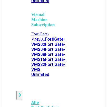
Unlimited
Virtual
Machine
Subscription
FortiGate-
FortiGate-
VMS01
VMS02
FortiGate-
VMS04
FortiGate-
VMS08
FortiGate-
VMS16
FortiGate-
VMS32
FortiGate-
VMS
Unlimited
Switch
Alle