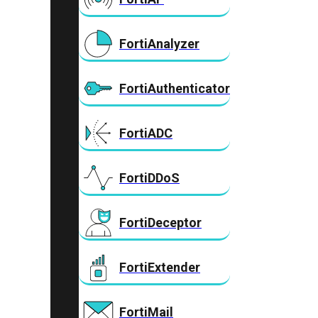
FortiAnalyzer
FortiAuthenticator
FortiADC
FortiDDoS
FortiDeceptor
FortiExtender
FortiMail