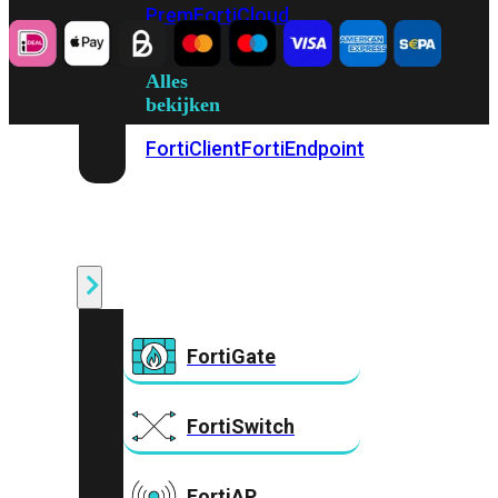
Prem
FortiCloud
Alles
bekijken
FortiClient
FortiEndpoint
Security
Fabric
Producten
FortiGate
FortiSwitch
FortiAP