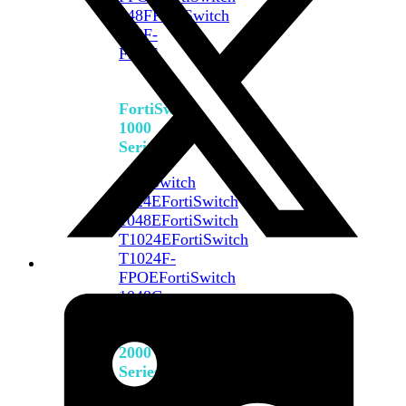
648F
FortiSwitch
648F-
FPOE
FortiSwitch
1000
Series
FortiSwitch
1024E
FortiSwitch
1048E
FortiSwitch
T1024E
FortiSwitch
T1024F-
FPOE
FortiSwitch
1048G
FortiSwitch
2000
Series