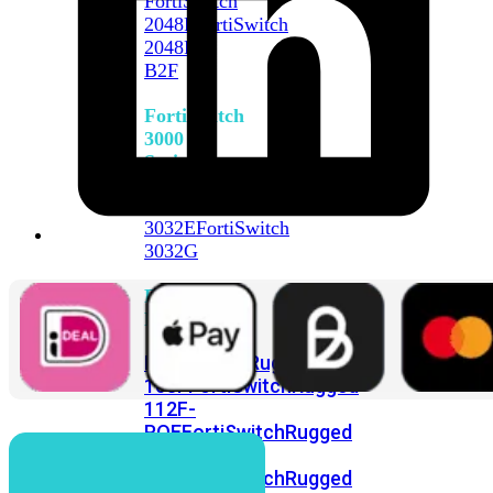
FortiSwitch
2048F
FortiSwitch
2048F-
B2F
FortiSwitch
3000
Series
FortiSwitch
3032E
FortiSwitch
3032G
FortiSwitch
Ruggedized
FortiSwitchRugged
108F
FortiSwitchRugged
112F-
POE
FortiSwitchRugged
216F-
POE
FortiSwitchRugged