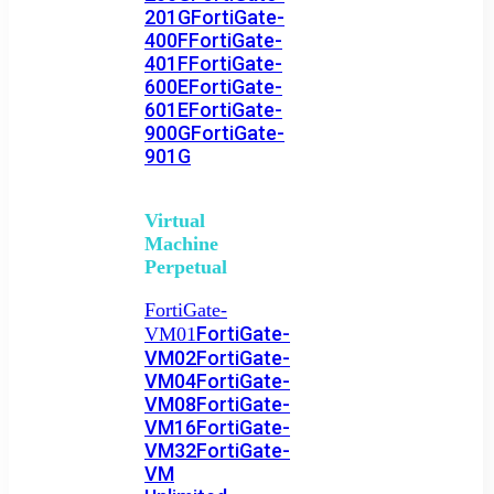
201G
FortiGate-
400F
FortiGate-
401F
FortiGate-
600E
FortiGate-
601E
FortiGate-
900G
FortiGate-
901G
Virtual
Machine
Perpetual
FortiGate-
FortiGate-
VM01
VM02
FortiGate-
VM04
FortiGate-
VM08
FortiGate-
VM16
FortiGate-
VM32
FortiGate-
VM