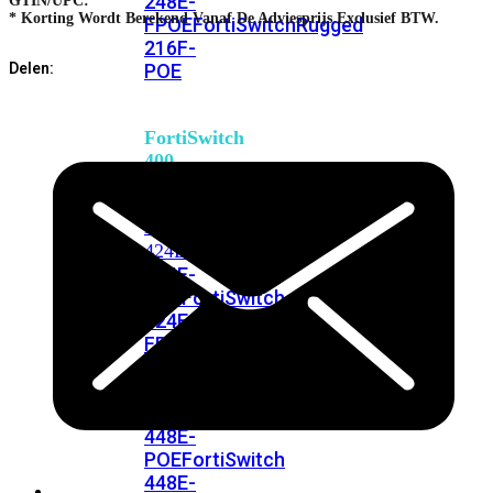
248E-
GTIN/UPC:
* Korting Wordt Berekend Vanaf De Adviesprijs Exclusief BTW.
FPOE
FortiSwitchRugged
216F-
POE
Delen:
FortiSwitch
400
Series
FortiSwitch
FortiSwitch
424E
424E-
POE
FortiSwitch
424E-
FPOE
FortiSwitch
424E-
Fiber
FortiSwitch
448E
FortiSwitch
448E-
POE
FortiSwitch
448E-