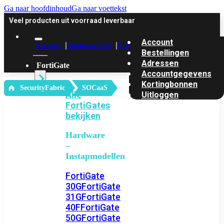
Ga naar hoofdinhoud
Ga naar voettekst
Veel producten uit voorraad leverbaar
Account
Account
Klantenservice
Offerte
Bestellingen
Adressen
FortiGate
Accountgegevens
Kortingbonnen
‎ SecurityFabric
SOCaaS
Alle
Uitloggen
FortiGates
bekijken
Hardware
–
Instapmodellen
FortiGate
30G
FortiGate
31G
FortiGate
40F
FortiGate
50G
FortiGate