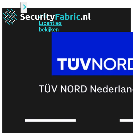
Alle
Licenties
bekijken
FortiCare
Support
FortiCare
Essentials
FortiCare
Premium
FortiCare
Elite
FortiCare
Upgrades
FortiCare
RMA
FortiCare
1