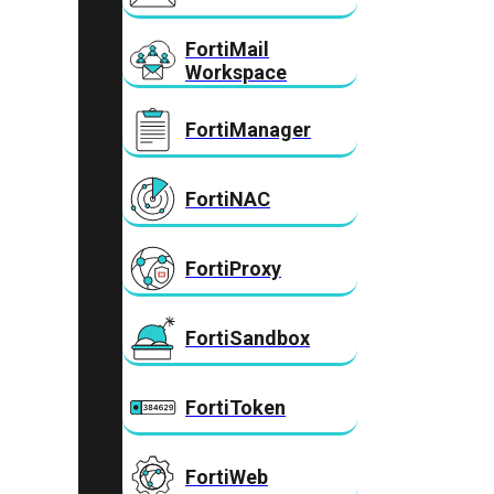
FortiMail
Workspace
FortiManager
FortiNAC
FortiProxy
FortiSandbox
FortiToken
FortiWeb