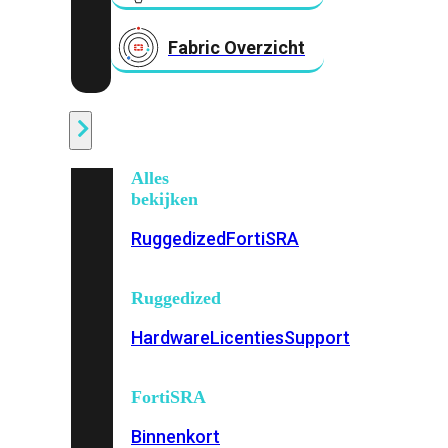
Fabric Overzicht
Industrieel
Alles
bekijken
Ruggedized
FortiSRA
Ruggedized
Hardware
Licenties
Support
FortiSRA
Binnenkort