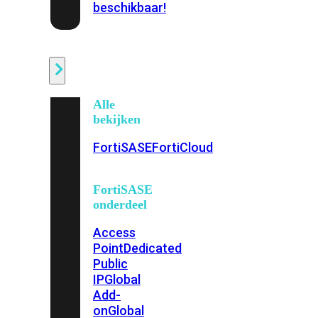
beschikbaar!
Cloud
Alle
bekijken
FortiSASE
FortiCloud
FortiSASE
onderdeel
Access
Point
Dedicated
Public
IP
Global
Add-
on
Global