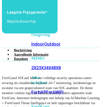
6E
Wi-
Fi
Laagste Prijsgarantie*
7
Altijd De Beste Prijs
Wi-
Fi
Omgeving
Indoor
Outdoor
Beschrijving
Aanvullende Informatie
MIMO
Datasheet
2X2
3X3
4X4
8X8
Alles
FortiGuard SOCaaS biedt een volledige security operations-center-
bekijken
ervaring als clouddienst, inclusief 24×7 monitoring, incidenttriage en
escalatie via een gespecialiseerd team van SOC-analisten. De dienst
FortiAP
FortiWiFi
monitort continu logs van Fortinet Security Fabric-apparaten zoals
FortiGate, detecteert bedreigingen met behulp van AI/Machine Learning
+ FortiGuard Threat Intelligence en stelt rapportages beschikbaar via
FortiGate