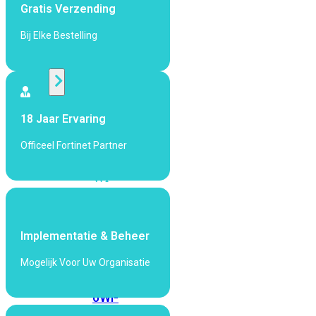
424F-
Gratis Verzending
POE
Bij Elke Bestelling
WiFi
Alle
Access
18 Jaar Ervaring
Points
Officeel Fortinet Partner
bekijken
Wi-
Fi
Generatie
Wi-
Implementatie & Beheer
Fi
Mogelijk Voor Uw Organisatie
5
Wi-
Fi
6
Wi-
Fi