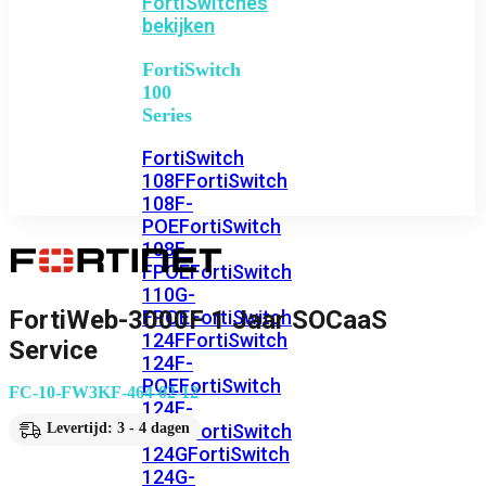
FortiSwitches
bekijken
FortiSwitch
100
Series
FortiSwitch
108F
FortiSwitch
108F-
POE
FortiSwitch
108F-
FPOE
FortiSwitch
110G-
FortiWeb-3000F 1 Jaar SOCaaS
FPOE
FortiSwitch
124F
FortiSwitch
Service
124F-
POE
FortiSwitch
FC-10-FW3KF-464-02-12
124F-
FPOE
FortiSwitch
Levertijd: 3 - 4 dagen
124G
FortiSwitch
124G-