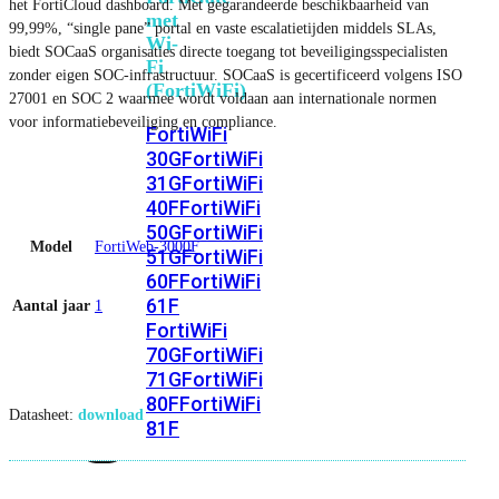
het FortiCloud dashboard. Met gegarandeerde beschikbaarheid van
met
99,99%, “single pane” portal en vaste escalatietijden middels SLAs,
Wi-
biedt SOCaaS organisaties directe toegang tot beveiligingsspecialisten
Fi
zonder eigen SOC-infrastructuur. SOCaaS is gecertificeerd volgens ISO
(FortiWiFi)
27001 en SOC 2 waarmee wordt voldaan aan internationale normen
voor informatiebeveiliging en compliance.
FortiWiFi
30G
FortiWiFi
31G
FortiWiFi
40F
FortiWiFi
50G
FortiWiFi
Model
FortiWeb-3000F
51G
FortiWiFi
60F
FortiWiFi
61F
Aantal jaar
1
FortiWiFi
70G
FortiWiFi
71G
FortiWiFi
80F
FortiWiFi
Datasheet:
download
81F
Licentie