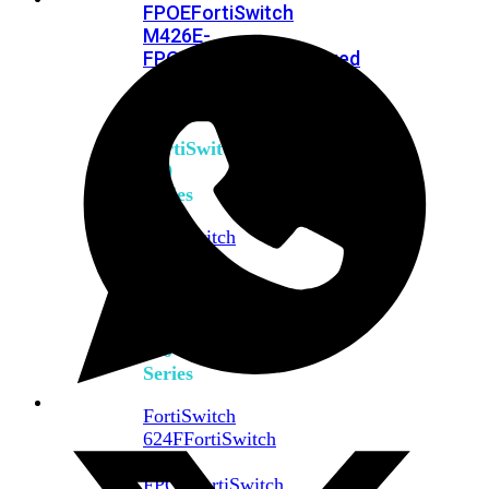
FPOE
FortiSwitch
M426E-
FPOE
FortiSwitchRugged
424F-
POE
FortiSwitch
500
Series
FortiSwitch
548D-
FPOE
FortiSwitch
600
Series
FortiSwitch
624F
FortiSwitch
624F-
FPOE
FortiSwitch