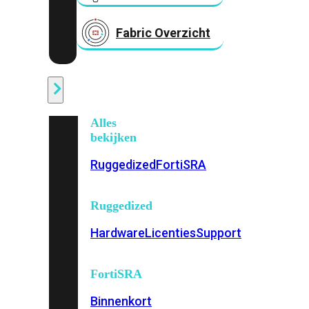
Fabric Overzicht
Industrieel
Alles
bekijken
Ruggedized
FortiSRA
Ruggedized
Hardware
Licenties
Support
FortiSRA
Binnenkort