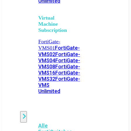
Unlimited
Virtual
Machine
Subscription
FortiGate-
FortiGate-
VMS01
VMS02
FortiGate-
VMS04
FortiGate-
VMS08
FortiGate-
VMS16
FortiGate-
VMS32
FortiGate-
VMS
Unlimited
Switch
Alle