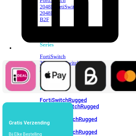
FortiSwitch
2048F
FortiSwitch
2048F-
B2F
FortiSwitch
3000
Series
FortiSwitch
3032E
FortiSwitch
3032G
FortiSwitch
Ruggedized
FortiSwitchRugged
108F
FortiSwitchRugged
112F-
POE
FortiSwitchRugged
Gratis Verzending
216F-
POE
FortiSwitchRugged
Bij Elke Bestelling