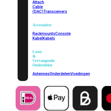
Attach
Cable
(DAC)
Transceivers
Accessoires
Rackmounts
Console
Kabel
Kabels
Losse
&
Vervangende
Onderdelen
Antennes
Onderdelen
Voedingen