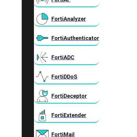
FortiAnalyzer
FortiAuthenticator
FortiADC
FortiDDoS
FortiDeceptor
FortiExtender
FortiMail