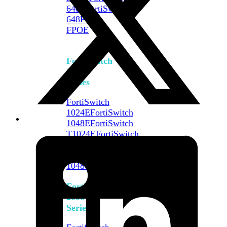
648F
FortiSwitch
648F-
FPOE
FortiSwitch
1000
Series
FortiSwitch
1024E
FortiSwitch
1048E
FortiSwitch
T1024E
FortiSwitch
T1024F-
FPOE
FortiSwitch
1048G
FortiSwitch
2000
Series