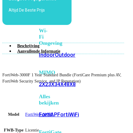
6E
Wi-
Altijd De Beste Prijs
Fi
7
Wi-
Fi
Omgeving
Beschrijving
Aanvullende Informatie
Indoor
Outdoor
MIMO
FortiWeb-3000F 1 Year Standard Bundle (FortiCare Premium plus AV,
FortiWeb Security Service, and IP Reputation)
2X2
3X3
4X4
8X8
Alles
bekijken
FortiAP
FortiWiFi
Model
FortiWeb-3000F
FWB-Type
Licentie
FortiGate