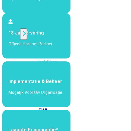
424F-
POE
WiFi
18 Jaar Ervaring
Alle
Officeel Fortinet Partner
Access
Points
bekijken
Wi-
Fi
Implementatie & Beheer
Generatie
Mogelijk Voor Uw Organisatie
Wi-
Fi
5
Wi-
Fi
6
Wi-
Fi
Laagste Prijsgarantie*