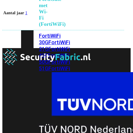
met
Wi-
Aantal jaar
1
Fi
(FortiWiFi)
FortiWiFi
30G
FortiWiFi
31G
FortiWiFi
40F
FortiWiFi
50G
FortiWiFi
51G
FortiWiFi
60F
FortiWiFi
61F
FortiWiFi
70G
FortiWiFi
71G
FortiWiFi
80F
FortiWiFi
81F
Licentie