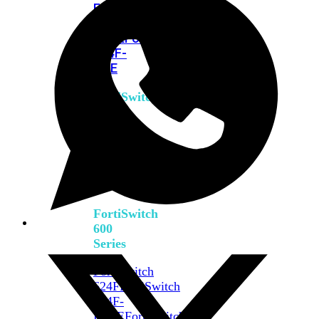
FPOE
FortiSwitch
M426E-
FPOE
FortiSwitchRugged
424F-
POE
FortiSwitch
500
Series
FortiSwitch
548D-
FPOE
FortiSwitch
600
Series
FortiSwitch
624F
FortiSwitch
624F-
FPOE
FortiSwitch