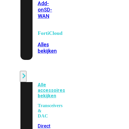
Add-
on
SD-
WAN
FortiCloud
Alles
bekijken
Accessoires
Alle
accessoires
bekijken
Transceivers
&
DAC
Direct