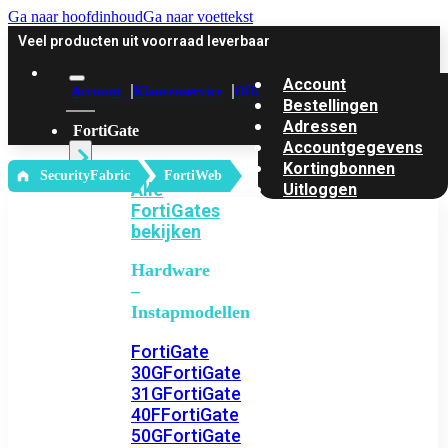
Ga naar hoofdinhoud
Ga naar voettekst
Veel producten uit voorraad leverbaar
Account
Account
Klantenservice
Offerte
Bestellingen
Adressen
FortiGate
Accountgegevens
Kortingbonnen
‎ SecurityFabric
FortiWeb
Alle
Uitloggen
FortiGates
bekijken
Hardware
–
Instapmodellen
FortiGate
30G
FortiGate
31G
FortiGate
40F
FortiGate
50G
FortiGate