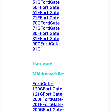
51G
FortiGate
60F
FortiGate
61F
FortiGate
71F
FortiGate
70G
FortiGate
71G
FortiGate
80F
FortiGate
81F
FortiGate
90G
FortiGate
91G
Hardware
–
Middenmodellen
FortiGate-
120G
FortiGate-
121G
FortiGate-
200F
FortiGate-
201F
FortiGate-
200G
FortiGate-