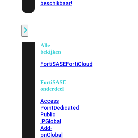
beschikbaar!
Cloud
Alle
bekijken
FortiSASE
FortiCloud
FortiSASE
onderdeel
Access
Point
Dedicated
Public
IP
Global
Add-
on
Global