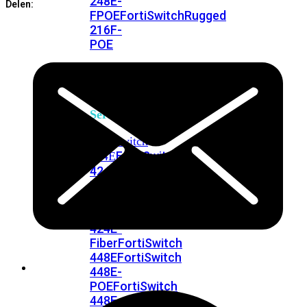
248E-
Delen:
FPOE
FortiSwitchRugged
216F-
POE
FortiSwitch
400
Series
FortiSwitch
FortiSwitch
424E
424E-
POE
FortiSwitch
424E-
FPOE
FortiSwitch
424E-
Fiber
FortiSwitch
448E
FortiSwitch
448E-
POE
FortiSwitch
448E-