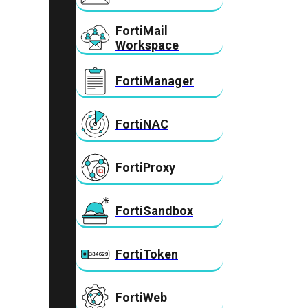
FortiMail
Workspace
FortiManager
FortiNAC
FortiProxy
FortiSandbox
FortiToken
FortiWeb