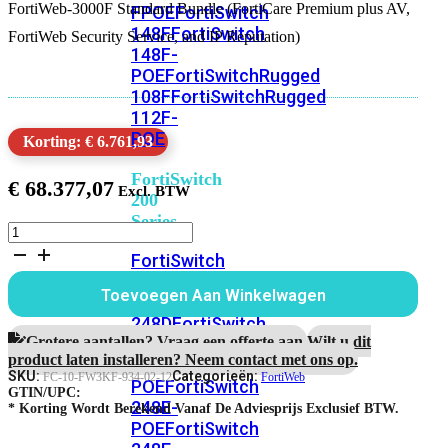
FortiWeb-3000F Standard Bundle (FortiCare Premium plus AV,
FPOE
FortiSwitch
148F
FortiSwitch
FortiWeb Security Service, and IP Reputation)
148F-
POE
FortiSwitchRugged
108F
FortiSwitchRugged
112F-
POE
Korting: € 6.761,93
FortiSwitch
€
68.377,07
200
Series
FortiWeb-
3000F
FortiSwitch
1
224D-
jaar
Toevoegen Aan Winkelwagen
FPOE
FortiSwitch
Standard
Bundle
248D
FortiSwitch
aantal
Grotere aantallen? Vraag een offerte aan.
Wilt u dit
224E
Fortiswitch
product laten installeren? Neem contact met ons op.
224E-
SKU:
Categorieën:
FC-10-FW3KF-934-02-12
FortiWeb
POE
FortiSwitch
GTIN/UPC:
248E-
* Korting Wordt Berekend Vanaf De Adviesprijs Exclusief BTW.
POE
FortiSwitch