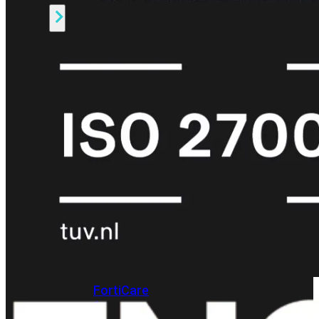
Alle
Licenties
bekijken
FortiCare
Support
FortiCare
Essentials
FortiCare
Premium
FortiCare
Elite
FortiCare
Upgrades
FortiCare
RMA
FortiCare
1