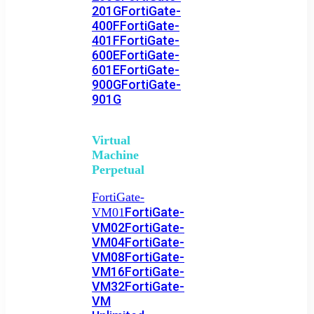
201G
FortiGate-
400F
FortiGate-
401F
FortiGate-
600E
FortiGate-
601E
FortiGate-
900G
FortiGate-
901G
Virtual
Machine
Perpetual
FortiGate-
FortiGate-
VM01
VM02
FortiGate-
VM04
FortiGate-
VM08
FortiGate-
VM16
FortiGate-
VM32
FortiGate-
VM