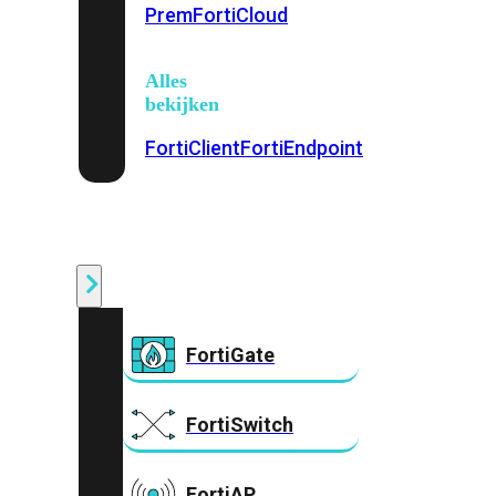
Prem
FortiCloud
Alles
bekijken
FortiClient
FortiEndpoint
Security
Fabric
Producten
FortiGate
FortiSwitch
FortiAP