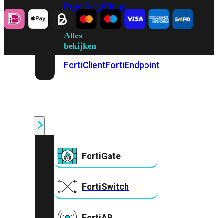
Prem
FortiCloud
Alles
bekijken
FortiClient
FortiEndpoint
Security
Fabric
Producten
FortiGate
FortiSwitch
FortiAP