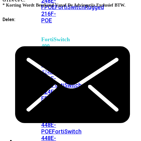
248E-
GTIN/UPC:
* Korting Wordt Berekend Vanaf De Adviesprijs Exclusief BTW.
FPOE
FortiSwitchRugged
216F-
POE
Delen:
FortiSwitch
400
Series
FortiSwitch
FortiSwitch
424E
424E-
POE
FortiSwitch
424E-
FPOE
FortiSwitch
424E-
Fiber
FortiSwitch
448E
FortiSwitch
448E-
POE
FortiSwitch
448E-