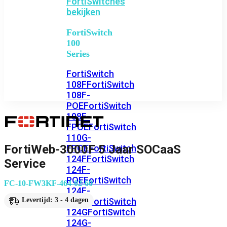
FortiSwitches
bekijken
FortiSwitch
100
Series
FortiSwitch
108F
FortiSwitch
108F-
POE
FortiSwitch
108F-
FPOE
FortiSwitch
110G-
FortiWeb-3000F 5 Jaar SOCaaS
FPOE
FortiSwitch
124F
FortiSwitch
Service
124F-
POE
FortiSwitch
FC-10-FW3KF-464-02-60
124F-
FPOE
FortiSwitch
Levertijd: 3 - 4 dagen
124G
FortiSwitch
124G-