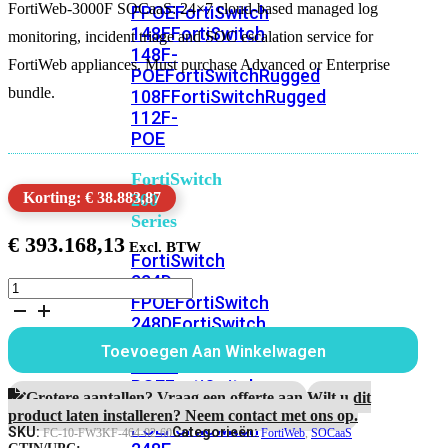
FortiWeb-3000F SOCaaS: 24×7 cloud-based managed log
FPOE
FortiSwitch
148F
FortiSwitch
monitoring, incident triage and SOC escalation service for
148F-
FortiWeb appliances. Must purchase Advanced or Enterprise
POE
FortiSwitchRugged
bundle.
108F
FortiSwitchRugged
112F-
POE
FortiSwitch
Korting: € 38.883,87
200
Series
€
393.168,13
FortiSwitch
224D-
FortiWeb-
FPOE
FortiSwitch
3000F
248D
FortiSwitch
5
Jaar
224E
Fortiswitch
Toevoegen Aan Winkelwagen
SOCaaS
224E-
Service
POE
FortiSwitch
aantal
Grotere aantallen? Vraag een offerte aan.
Wilt u dit
248E-
product laten installeren? Neem contact met ons op.
POE
FortiSwitch
SKU:
Categorieën:
FC-10-FW3KF-464-02-60
FortiWeb
,
SOCaaS