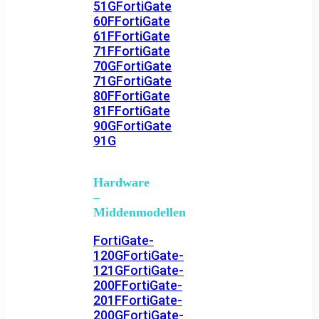
51G
FortiGate
60F
FortiGate
61F
FortiGate
71F
FortiGate
70G
FortiGate
71G
FortiGate
80F
FortiGate
81F
FortiGate
90G
FortiGate
91G
Hardware
–
Middenmodellen
FortiGate-
120G
FortiGate-
121G
FortiGate-
200F
FortiGate-
201F
FortiGate-
200G
FortiGate-