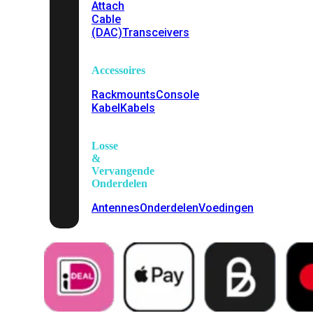
Attach
Cable
(DAC)
Transceivers
Accessoires
Rackmounts
Console
Kabel
Kabels
Losse
&
Vervangende
Onderdelen
Antennes
Onderdelen
Voedingen