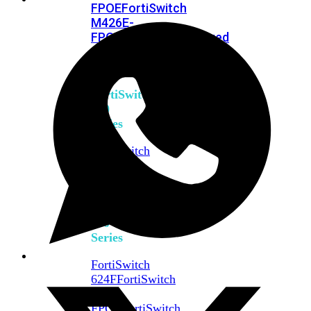
FPOE
FortiSwitch
M426E-
FPOE
FortiSwitchRugged
424F-
POE
FortiSwitch
500
Series
FortiSwitch
548D-
FPOE
FortiSwitch
600
Series
FortiSwitch
624F
FortiSwitch
624F-
FPOE
FortiSwitch