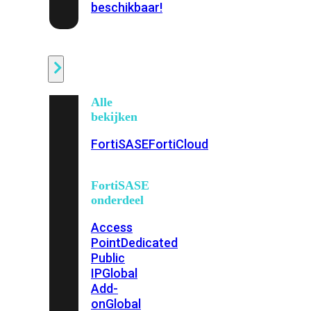
beschikbaar!
Cloud
Alle
bekijken
FortiSASE
FortiCloud
FortiSASE
onderdeel
Access
Point
Dedicated
Public
IP
Global
Add-
on
Global