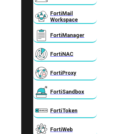
FortiMail
Workspace
FortiManager
FortiNAC
FortiProxy
FortiSandbox
FortiToken
FortiWeb