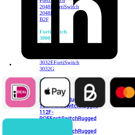
FortiSwitch
2048F
FortiSwitch
2048F-
B2F
FortiSwitch
3000
Series
FortiSwitch
3032E
FortiSwitch
3032G
FortiSwitch
Ruggedized
FortiSwitchRugged
108F
FortiSwitchRugged
112F-
POE
FortiSwitchRugged
216F-
POE
FortiSwitchRugged