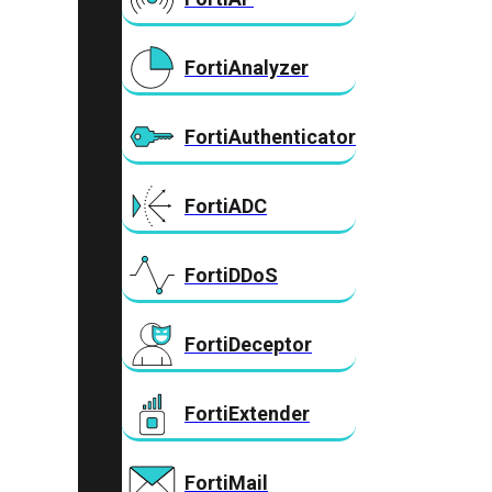
FortiAnalyzer
FortiAuthenticator
FortiADC
FortiDDoS
FortiDeceptor
FortiExtender
FortiMail