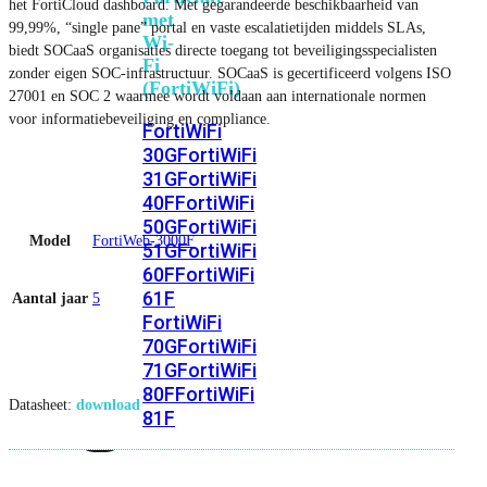
het FortiCloud dashboard. Met gegarandeerde beschikbaarheid van
met
99,99%, “single pane” portal en vaste escalatietijden middels SLAs,
Wi-
biedt SOCaaS organisaties directe toegang tot beveiligingsspecialisten
Fi
zonder eigen SOC-infrastructuur. SOCaaS is gecertificeerd volgens ISO
(FortiWiFi)
27001 en SOC 2 waarmee wordt voldaan aan internationale normen
voor informatiebeveiliging en compliance.
FortiWiFi
30G
FortiWiFi
31G
FortiWiFi
40F
FortiWiFi
50G
FortiWiFi
Model
FortiWeb-3000F
51G
FortiWiFi
60F
FortiWiFi
61F
Aantal jaar
5
FortiWiFi
70G
FortiWiFi
71G
FortiWiFi
80F
FortiWiFi
Datasheet:
download
81F
Licentie