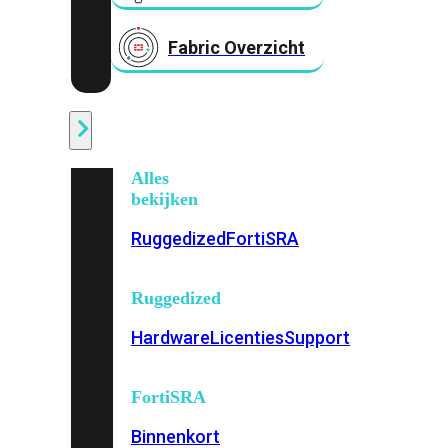
Fabric Overzicht
Industrieel
Alles
bekijken
Ruggedized
FortiSRA
Ruggedized
Hardware
Licenties
Support
FortiSRA
Binnenkort