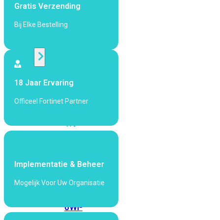
424F-
Gratis Verzending
POE
Bij Elke Bestelling
WiFi
Alle
Access
18 Jaar Ervaring
Points
Officeel Fortinet Partner
bekijken
Wi-
Fi
Generatie
Wi-
Implementatie & Beheer
Fi
Mogelijk Voor Uw Organisatie
5
Wi-
Fi
6
Wi-
Fi