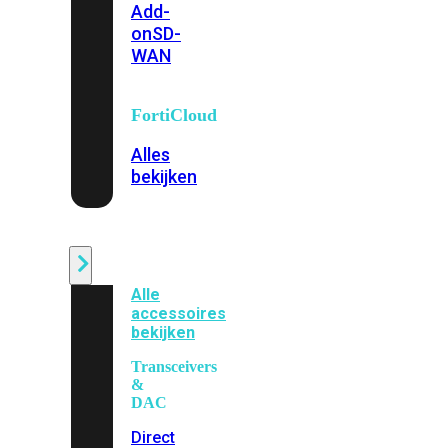
Add-
on
SD-
WAN
FortiCloud
Alles
bekijken
Accessoires
Alle
accessoires
bekijken
Transceivers
&
DAC
Direct