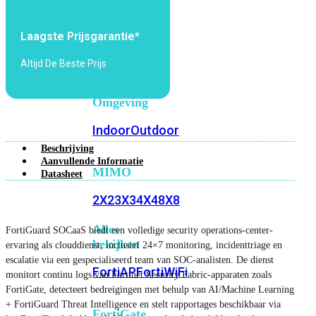
6E
Wi-
Fi
Laagste Prijsgarantie*
7
Altijd De Beste Prijs
Wi-
Fi
Omgeving
Indoor
Outdoor
Beschrijving
Aanvullende Informatie
MIMO
Datasheet
2X2
3X3
4X4
8X8
Alles
FortiGuard SOCaaS biedt een volledige security operations-center-
bekijken
ervaring als clouddienst, inclusief 24×7 monitoring, incidenttriage en
escalatie via een gespecialiseerd team van SOC-analisten. De dienst
FortiAP
FortiWiFi
monitort continu logs van Fortinet Security Fabric-apparaten zoals
FortiGate, detecteert bedreigingen met behulp van AI/Machine Learning
+ FortiGuard Threat Intelligence en stelt rapportages beschikbaar via
FortiGate