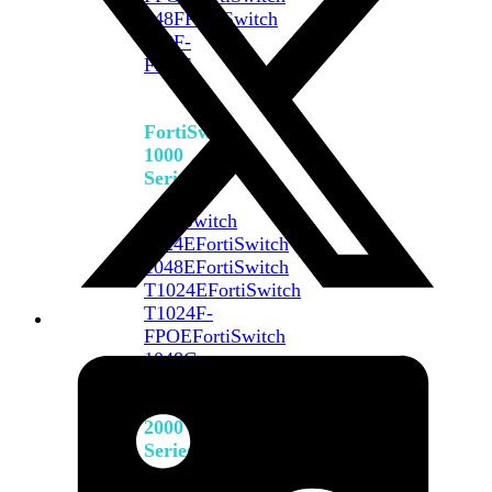
648F
FortiSwitch
648F-
FPOE
FortiSwitch
1000
Series
FortiSwitch
1024E
FortiSwitch
1048E
FortiSwitch
T1024E
FortiSwitch
T1024F-
FPOE
FortiSwitch
1048G
FortiSwitch
2000
Series