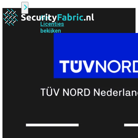
Alle
Licenties
bekijken
FortiCare
Support
FortiCare
Essentials
FortiCare
Premium
FortiCare
Elite
FortiCare
Upgrades
FortiCare
RMA
FortiCare
1