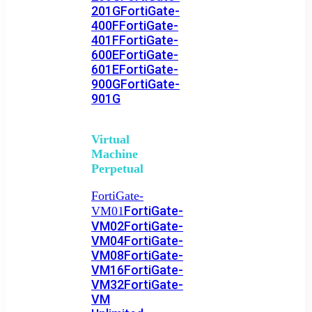
201G
FortiGate-
400F
FortiGate-
401F
FortiGate-
600E
FortiGate-
601E
FortiGate-
900G
FortiGate-
901G
Virtual
Machine
Perpetual
FortiGate-
FortiGate-
VM01
VM02
FortiGate-
VM04
FortiGate-
VM08
FortiGate-
VM16
FortiGate-
VM32
FortiGate-
VM