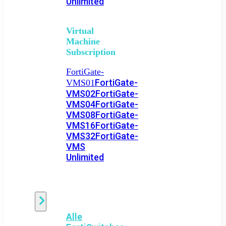
Unlimited
Virtual
Machine
Subscription
FortiGate-
FortiGate-
VMS01
VMS02
FortiGate-
VMS04
FortiGate-
VMS08
FortiGate-
VMS16
FortiGate-
VMS32
FortiGate-
VMS
Unlimited
Switch
Alle