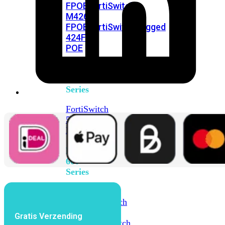
FPOE
FortiSwitch
M426E-
FPOE
FortiSwitchRugged
424F-
POE
FortiSwitch
500
Series
FortiSwitch
548D-
FPOE
FortiSwitch
600
Series
FortiSwitch
624F
FortiSwitch
624F-
Gratis Verzending
FPOE
FortiSwitch