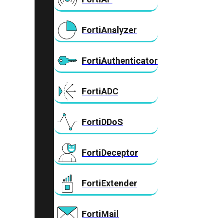
FortiAnalyzer
FortiAuthenticator
FortiADC
FortiDDoS
FortiDeceptor
FortiExtender
FortiMail