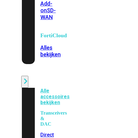
Add-
on
SD-
WAN
FortiCloud
Alles
bekijken
Accessoires
Alle
accessoires
bekijken
Transceivers
&
DAC
Direct