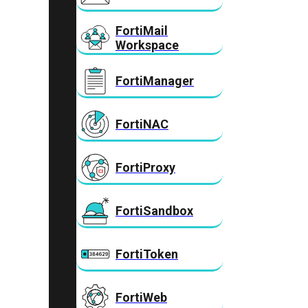
FortiMail
Workspace
FortiManager
FortiNAC
FortiProxy
FortiSandbox
FortiToken
FortiWeb