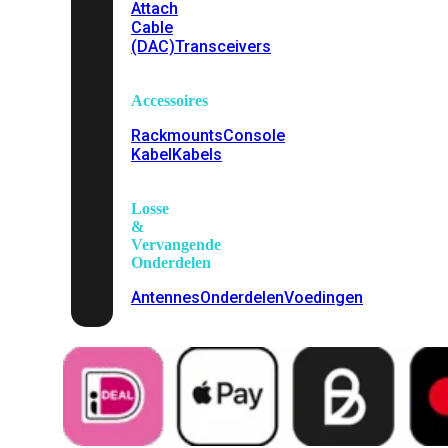
Attach
Cable
(DAC)
Transceivers
Accessoires
Rackmounts
Console
Kabel
Kabels
Losse
&
Vervangende
Onderdelen
Antennes
Onderdelen
Voedingen