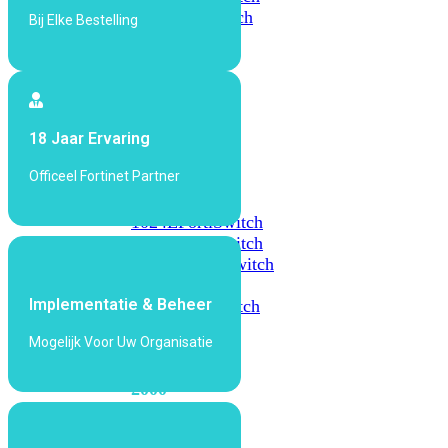
648F
FortiSwitch
Bij Elke Bestelling
648F-
FPOE
FortiSwitch
18 Jaar Ervaring
1000
Series
Officeel Fortinet Partner
FortiSwitch
1024E
FortiSwitch
1048E
FortiSwitch
T1024E
FortiSwitch
T1024F-
Implementatie & Beheer
FPOE
FortiSwitch
1048G
Mogelijk Voor Uw Organisatie
FortiSwitch
2000
Series