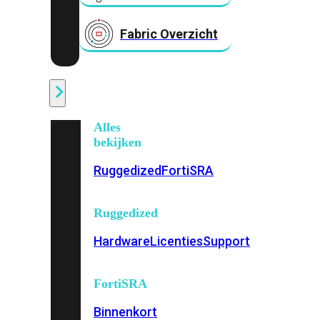
Fabric Overzicht
Industrieel
Alles
bekijken
Ruggedized
FortiSRA
Ruggedized
Hardware
Licenties
Support
FortiSRA
Binnenkort