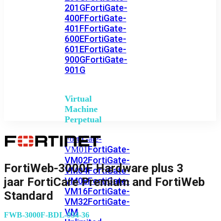
201G
FortiGate-
400F
FortiGate-
401F
FortiGate-
600E
FortiGate-
601E
FortiGate-
900G
FortiGate-
901G
Virtual
Machine
Perpetual
FortiGate-
FortiGate-
VM01
VM02
FortiGate-
FortiWeb-3000F Hardware plus 3
VM04
FortiGate-
jaar FortiCare Premium and FortiWeb
VM08
FortiGate-
VM16
FortiGate-
Standard
VM32
FortiGate-
VM
FWB-3000F-BDL-934-36