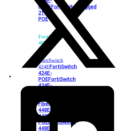
248E-
FPOE
FortiSwitchRugged
216F-
POE
FortiSwitch
400
Series
FortiSwitch
FortiSwitch
424E
424E-
POE
FortiSwitch
424E-
FPOE
FortiSwitch
424E-
Fiber
FortiSwitch
448E
FortiSwitch
448E-
POE
FortiSwitch
448E-