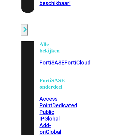
beschikbaar!
Cloud
Alle
bekijken
FortiSASE
FortiCloud
FortiSASE
onderdeel
Access
Point
Dedicated
Public
IP
Global
Add-
on
Global