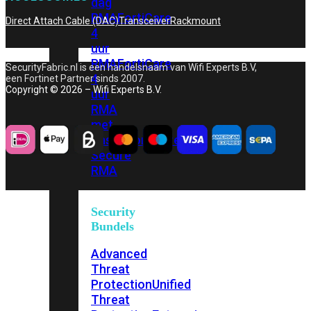
dag
RMA
FortiCare
Direct Attach Cable (DAC)
Transceiver
Rackmount
4
uur
RMA
FortiCare
SecurityFabric.nl is een handelsnaam van Wifi Experts B.V,
4
een Fortinet Partner sinds 2007.
Copyright © 2026 – Wifi Experts B.V.
uur
RMA
met
onsite
FortiCare
Secure
RMA
Security
Bundels
Advanced
Threat
Protection
Unified
Threat