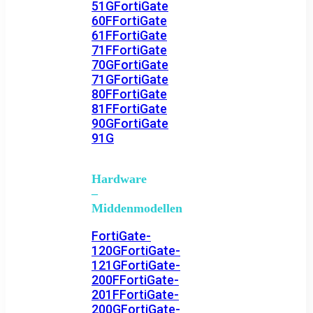
51G
FortiGate
60F
FortiGate
61F
FortiGate
71F
FortiGate
70G
FortiGate
71G
FortiGate
80F
FortiGate
81F
FortiGate
90G
FortiGate
91G
Hardware
–
Middenmodellen
FortiGate-
120G
FortiGate-
121G
FortiGate-
200F
FortiGate-
201F
FortiGate-
200G
FortiGate-