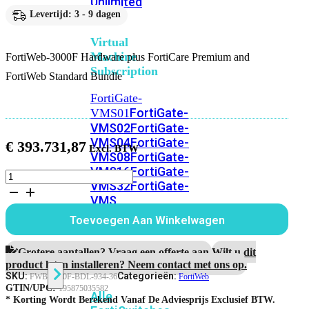
Unlimited
Levertijd: 3 - 9 dagen
Virtual
Machine
FortiWeb-3000F Hardware plus FortiCare Premium and
Subscription
FortiWeb Standard Bundle
FortiGate-
FortiGate-
VMS01
VMS02
FortiGate-
VMS04
FortiGate-
€
393.731,87
VMS08
FortiGate-
VMS16
FortiGate-
FortiWeb-
VMS32
FortiGate-
3000F
VMS
Hardware
plus
Unlimited
Toevoegen Aan Winkelwagen
3
jaar
FortiCare
Grotere aantallen? Vraag een offerte aan.
Wilt u dit
Switch
Premium
product laten installeren? Neem contact met ons op.
and
SKU:
Categorieën:
FWB-3000F-BDL-934-36
FortiWeb
FortiWeb
GTIN/UPC:
195875035582
Alle
Standard
* Korting Wordt Berekend Vanaf De Adviesprijs Exclusief BTW.