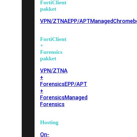
FortiClient
pakket
VPN/ZTNA
EPP/APT
Managed
Chromeb
FortiClient
+
Forensics
pakket
VPN/ZTNA
+
Forensics
EPP/APT
+
Forensics
Managed
Forensics
Hosting
On-