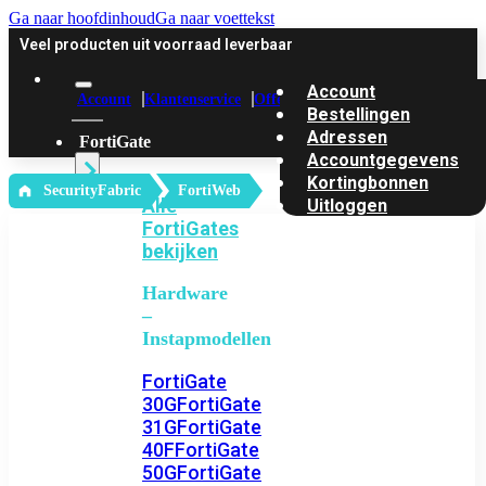
Ga naar hoofdinhoud
Ga naar voettekst
Veel producten uit voorraad leverbaar
Account
Account
Klantenservice
Offerte
Bestellingen
Adressen
FortiGate
Accountgegevens
Kortingbonnen
‎ SecurityFabric
FortiWeb
Alle
Uitloggen
FortiGates
bekijken
Hardware
–
Instapmodellen
FortiGate
30G
FortiGate
31G
FortiGate
40F
FortiGate
50G
FortiGate