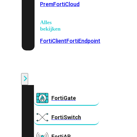
Prem
FortiCloud
Alles
bekijken
FortiClient
FortiEndpoint
Security
Fabric
Producten
FortiGate
FortiSwitch
FortiAP