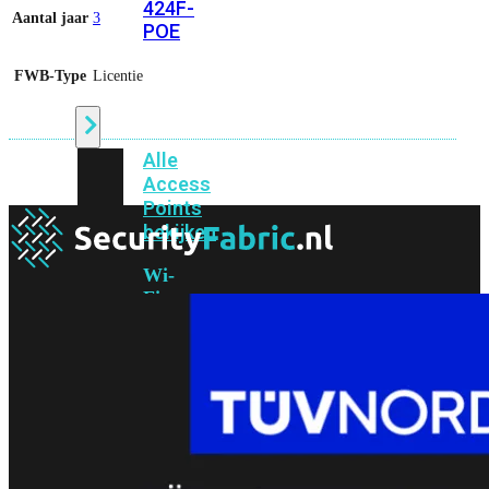
424F-
Aantal jaar
3
POE
FWB-Type
Licentie
WiFi
Alle
Access
Points
bekijken
Wi-
Fi
Generatie
Wi-
Fi
5
Wi-
Fi
6
Wi-
Fi