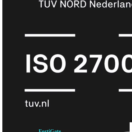
6E
Wi-
Fi
7
Wi-
Fi
Omgeving
Indoor
Outdoor
MIMO
2X2
3X3
4X4
8X8
Alles
bekijken
FortiAP
FortiWiFi
FortiGate