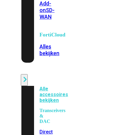
Add-
on
SD-
WAN
FortiCloud
Alles
bekijken
Accessoires
Alle
accessoires
bekijken
Transceivers
&
DAC
Direct