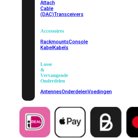
Attach
Cable
(DAC)
Transceivers
Accessoires
Rackmounts
Console
Kabel
Kabels
Losse
&
Vervangende
Onderdelen
Antennes
Onderdelen
Voedingen