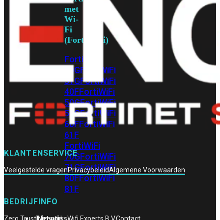
met
Wi-
Fi
(FortiWiFi)
FortiWiFi
30G
FortiWiFi
31G
FortiWiFi
40F
FortiWiFi
50G
FortiWiFi
51G
FortiWiFi
60F
FortiWiFi
61F
FortiWiFi
KLANTENSERVICE
70G
FortiWiFi
71G
FortiWiFi
Veelgestelde vragen
Privacybeleid
Algemene Voorwaarden
80F
FortiWiFi
81F
BEDRIJFINFO
Licentie
Zero Trust Networks
Wifi Experts B.V.
Contact