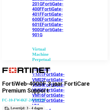
201G
FortiGate-
400F
FortiGate-
401F
FortiGate-
600E
FortiGate-
601E
FortiGate-
900G
FortiGate-
901G
Virtual
Machine
Perpetual
FortiGate-
FortiGate-
VM01
VM02
FortiGate-
FortiWeb-4000F 3 jaar FortiCare
VM04
FortiGate-
Premium Support
VM08
FortiGate-
VM16
FortiGate-
VM32
FortiGate-
FC-10-FW4KF-247-02-36
VM
Levertijd: 3 - 4 dagen