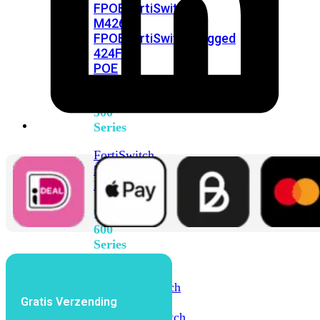
FPOE
FortiSwitch
M426E-
FPOE
FortiSwitchRugged
424F-
POE
FortiSwitch
500
Series
FortiSwitch
548D-
FPOE
FortiSwitch
600
Series
FortiSwitch
624F
FortiSwitch
Gratis Verzending
624F-
FPOE
FortiSwitch