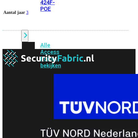
424F-
POE
Aantal jaar
3
WiFi
Alle
Access
Points
bekijken
Wi-
Fi
Generatie
Wi-
Fi
5
Wi-
Fi
6
Wi-
Fi