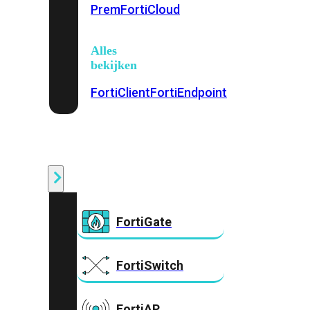
Prem
FortiCloud
Alles
bekijken
FortiClient
FortiEndpoint
Security
Fabric
Producten
FortiGate
FortiSwitch
FortiAP