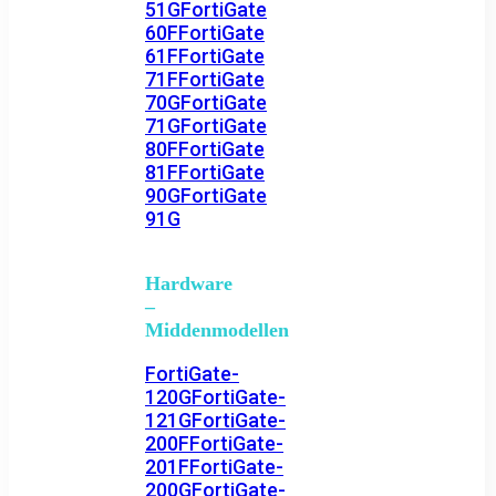
51G
FortiGate
60F
FortiGate
61F
FortiGate
71F
FortiGate
70G
FortiGate
71G
FortiGate
80F
FortiGate
81F
FortiGate
90G
FortiGate
91G
Hardware
–
Middenmodellen
FortiGate-
120G
FortiGate-
121G
FortiGate-
200F
FortiGate-
201F
FortiGate-
200G
FortiGate-