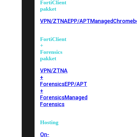
FortiClient
pakket
VPN/ZTNA
EPP/APT
Managed
Chromeb
FortiClient
+
Forensics
pakket
VPN/ZTNA
+
Forensics
EPP/APT
+
Forensics
Managed
Forensics
Hosting
On-