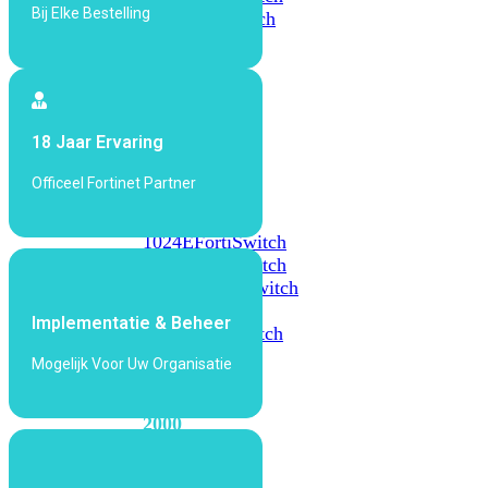
Bij Elke Bestelling
648F
FortiSwitch
648F-
FPOE
FortiSwitch
18 Jaar Ervaring
1000
Series
Officeel Fortinet Partner
FortiSwitch
1024E
FortiSwitch
1048E
FortiSwitch
T1024E
FortiSwitch
T1024F-
Implementatie & Beheer
FPOE
FortiSwitch
1048G
Mogelijk Voor Uw Organisatie
FortiSwitch
2000
Series