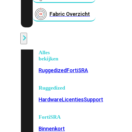
Fabric Overzicht
Industrieel
Alles
bekijken
Ruggedized
FortiSRA
Ruggedized
Hardware
Licenties
Support
FortiSRA
Binnenkort