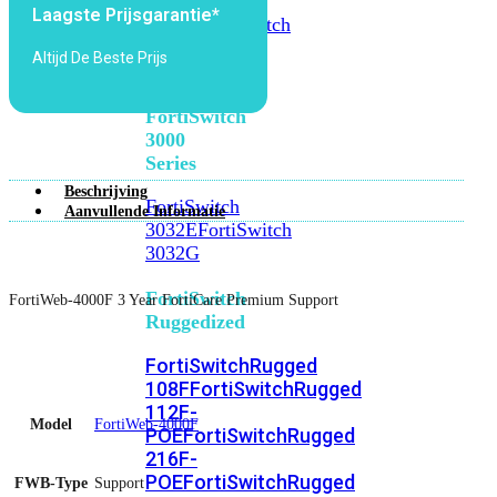
FortiSwitch
Laagste Prijsgarantie*
2048F
FortiSwitch
2048F-
Altijd De Beste Prijs
B2F
FortiSwitch
3000
Series
Beschrijving
FortiSwitch
Aanvullende Informatie
3032E
FortiSwitch
3032G
FortiSwitch
FortiWeb-4000F 3 Year FortiCare Premium Support
Ruggedized
FortiSwitchRugged
108F
FortiSwitchRugged
112F-
Model
FortiWeb-4000F
POE
FortiSwitchRugged
216F-
POE
FortiSwitchRugged
FWB-Type
Support