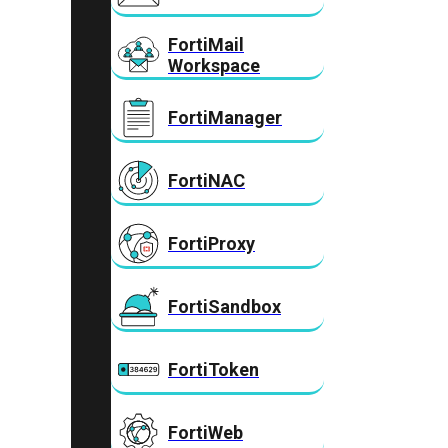
FortiMail
Workspace
FortiManager
FortiNAC
FortiProxy
FortiSandbox
FortiToken
FortiWeb