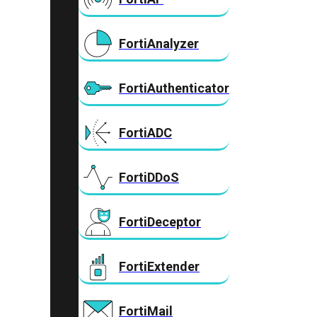
FortiAnalyzer
FortiAuthenticator
FortiADC
FortiDDoS
FortiDeceptor
FortiExtender
FortiMail