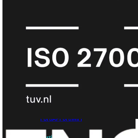
6E
Wi-
Fi
7
Wi-
Fi
Omgeving
Indoor
Outdoor
MIMO
2X2
3X3
4X4
8X8
Alles
bekijken
FortiAP
FortiWiFi
FortiGate