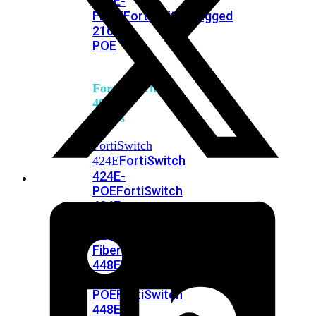
248E-
FPOE
FortiSwitchRugged
216F-
POE
FortiSwitch
400
Series
FortiSwitch
FortiSwitch
424E
424E-
POE
FortiSwitch
424E-
FPOE
FortiSwitch
424E-
Fiber
FortiSwitch
448E
FortiSwitch
448E-
POE
FortiSwitch
448E-