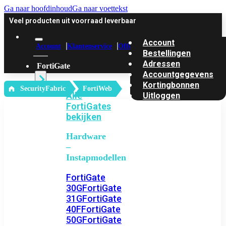
Ga naar hoofdinhoud
Ga naar voettekst
Veel producten uit voorraad leverbaar
Account
Account
Klantenservice
Offerte
Bestellingen
Adressen
FortiGate
Accountgegevens
Kortingbonnen
‎ SecurityFabric
FortiWeb
Alle
Uitloggen
FortiGates
bekijken
Hardware
–
Instapmodellen
FortiGate
30G
FortiGate
31G
FortiGate
40F
FortiGate
50G
FortiGate