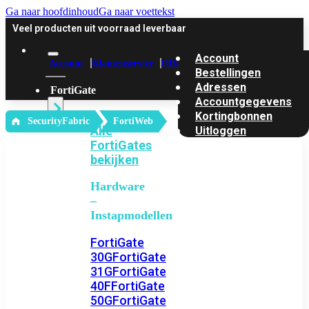
Ga naar hoofdinhoud
Ga naar voettekst
Veel producten uit voorraad leverbaar
Account
Account
Klantenservice
Offerte
Bestellingen
Adressen
FortiGate
Accountgegevens
Kortingbonnen
‎ SecurityFabric
FortiWeb
Alle
Uitloggen
FortiGates
bekijken
Hardware
–
Instapmodellen
FortiGate
30G
FortiGate
31G
FortiGate
40F
FortiGate
50G
FortiGate