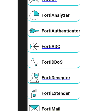
FortiAnalyzer
FortiAuthenticator
FortiADC
FortiDDoS
FortiDeceptor
FortiExtender
FortiMail