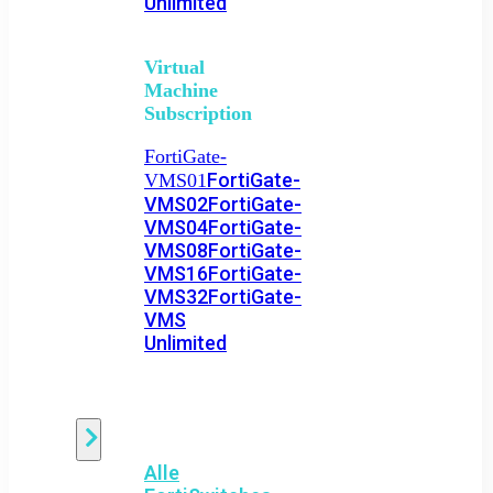
Unlimited
Virtual
Machine
Subscription
FortiGate-
FortiGate-
VMS01
VMS02
FortiGate-
VMS04
FortiGate-
VMS08
FortiGate-
VMS16
FortiGate-
VMS32
FortiGate-
VMS
Unlimited
Switch
Alle