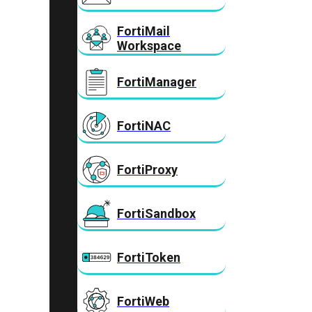
FortiMail
Workspace
FortiManager
FortiNAC
FortiProxy
FortiSandbox
FortiToken
FortiWeb