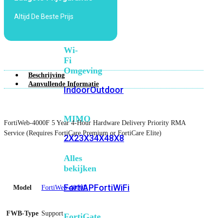
6E
Wi-
Altijd De Beste Prijs
Fi
7
Wi-
Fi
Omgeving
Beschrijving
Aanvullende Informatie
Indoor
Outdoor
MIMO
FortiWeb-4000F 5 Year 4-Hour Hardware Delivery Priority RMA
Service (Requires FortiCare Premium or FortiCare Elite)
2X2
3X3
4X4
8X8
Alles
bekijken
FortiAP
FortiWiFi
Model
FortiWeb-4000F
FWB-Type
Support
FortiGate