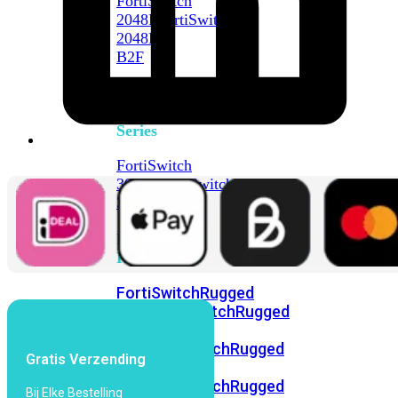
FortiSwitch
2048F
FortiSwitch
2048F-
B2F
FortiSwitch
3000
Series
FortiSwitch
3032E
FortiSwitch
3032G
FortiSwitch
Ruggedized
FortiSwitchRugged
108F
FortiSwitchRugged
112F-
POE
FortiSwitchRugged
Gratis Verzending
216F-
POE
FortiSwitchRugged
Bij Elke Bestelling