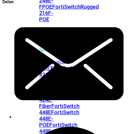
248E-
Delen:
FPOE
FortiSwitchRugged
216F-
POE
FortiSwitch
400
Series
FortiSwitch
FortiSwitch
424E
424E-
POE
FortiSwitch
424E-
FPOE
FortiSwitch
424E-
Fiber
FortiSwitch
448E
FortiSwitch
448E-
POE
FortiSwitch
448E-