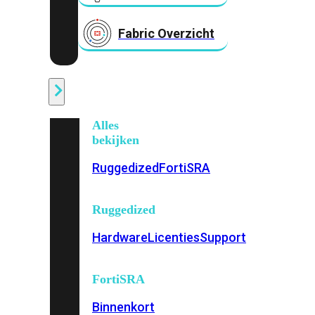
Fabric Overzicht
Industrieel
Alles
bekijken
Ruggedized
FortiSRA
Ruggedized
Hardware
Licenties
Support
FortiSRA
Binnenkort