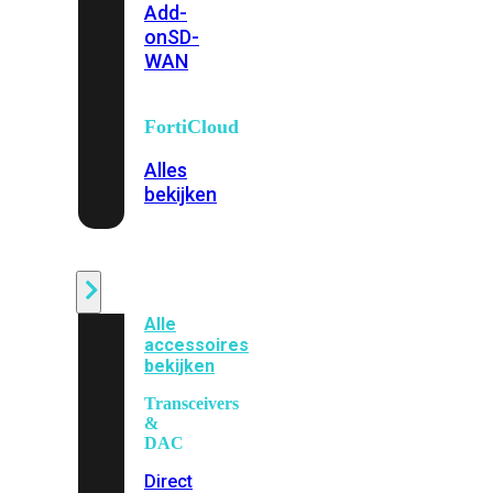
Add-
on
SD-
WAN
FortiCloud
Alles
bekijken
Accessoires
Alle
accessoires
bekijken
Transceivers
&
DAC
Direct