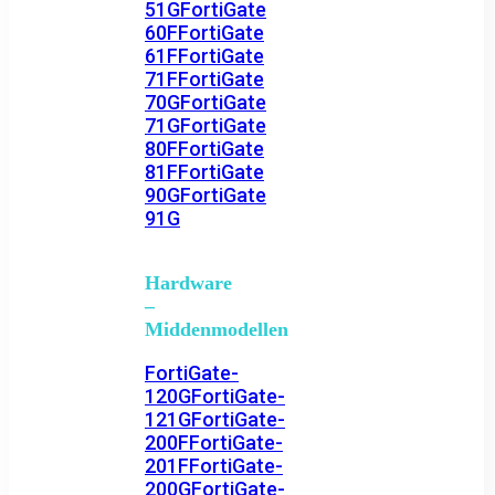
51G
FortiGate
60F
FortiGate
61F
FortiGate
71F
FortiGate
70G
FortiGate
71G
FortiGate
80F
FortiGate
81F
FortiGate
90G
FortiGate
91G
Hardware
–
Middenmodellen
FortiGate-
120G
FortiGate-
121G
FortiGate-
200F
FortiGate-
201F
FortiGate-
200G
FortiGate-