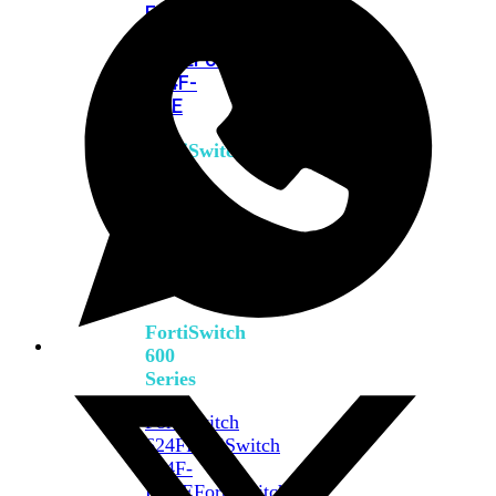
FPOE
FortiSwitch
M426E-
FPOE
FortiSwitchRugged
424F-
POE
FortiSwitch
500
Series
FortiSwitch
548D-
FPOE
FortiSwitch
600
Series
FortiSwitch
624F
FortiSwitch
624F-
FPOE
FortiSwitch