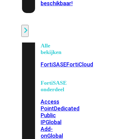
beschikbaar!
Cloud
Alle
bekijken
FortiSASE
FortiCloud
FortiSASE
onderdeel
Access
Point
Dedicated
Public
IP
Global
Add-
on
Global