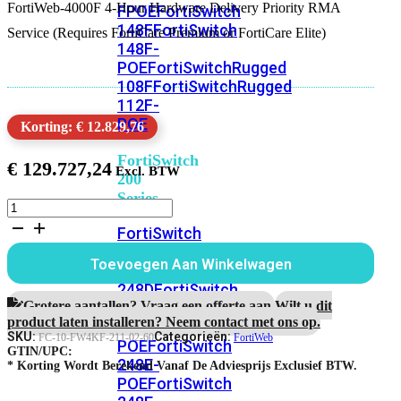
FortiWeb-4000F 4-Hour Hardware Delivery Priority RMA
FPOE
FortiSwitch
148F
FortiSwitch
Service (Requires FortiCare Premium or FortiCare Elite)
148F-
POE
FortiSwitchRugged
108F
FortiSwitchRugged
112F-
POE
Korting: € 12.829,76
FortiSwitch
€
129.727,24
200
Series
FortiWeb-
4000F
FortiSwitch
5
224D-
jaar
Toevoegen Aan Winkelwagen
FPOE
FortiSwitch
4-
uur
248D
FortiSwitch
Hardware
Grotere aantallen? Vraag een offerte aan.
Wilt u dit
224E
Fortiswitch
RMA
product laten installeren? Neem contact met ons op.
224E-
Service
SKU:
Categorieën:
FC-10-FW4KF-211-02-60
FortiWeb
POE
FortiSwitch
aantal
GTIN/UPC:
248E-
* Korting Wordt Berekend Vanaf De Adviesprijs Exclusief BTW.
POE
FortiSwitch