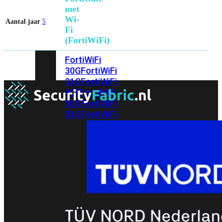
met
Wi-
Aantal jaar
5
Fi
(FortiWiFi)
FortiWiFi
30G
FortiWiFi
31G
FortiWiFi
40F
FortiWiFi
50G
FortiWiFi
51G
FortiWiFi
60F
FortiWiFi
61F
FortiWiFi
70G
FortiWiFi
71G
FortiWiFi
80F
FortiWiFi
81F
Licentie