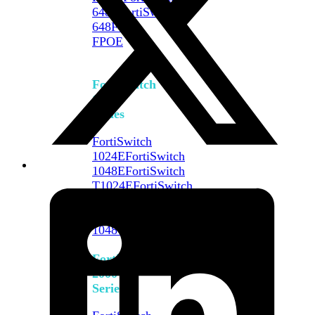
648F
FortiSwitch
648F-
FPOE
FortiSwitch
1000
Series
FortiSwitch
1024E
FortiSwitch
1048E
FortiSwitch
T1024E
FortiSwitch
T1024F-
FPOE
FortiSwitch
1048G
FortiSwitch
2000
Series