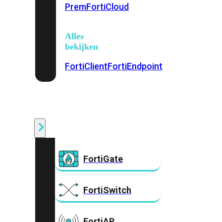
Prem
FortiCloud
Alles
bekijken
FortiClient
FortiEndpoint
Security
Fabric
Producten
FortiGate
FortiSwitch
FortiAP