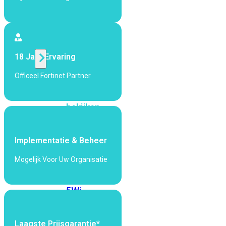
424F-
POE
WiFi
18 Jaar Ervaring
Alle
Officeel Fortinet Partner
Access
Points
bekijken
Wi-
Fi
Implementatie & Beheer
Generatie
Mogelijk Voor Uw Organisatie
Wi-
Fi
5
Wi-
Fi
6
Wi-
Fi
Laagste Prijsgarantie*