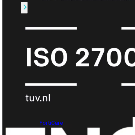
Alle
Licenties
bekijken
FortiCare
Support
FortiCare
Essentials
FortiCare
Premium
FortiCare
Elite
FortiCare
Upgrades
FortiCare
RMA
FortiCare
1