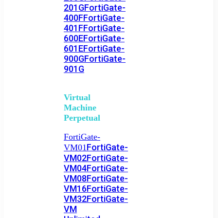
201G
FortiGate-
400F
FortiGate-
401F
FortiGate-
600E
FortiGate-
601E
FortiGate-
900G
FortiGate-
901G
Virtual
Machine
Perpetual
FortiGate-
FortiGate-
VM01
VM02
FortiGate-
VM04
FortiGate-
VM08
FortiGate-
VM16
FortiGate-
VM32
FortiGate-
VM