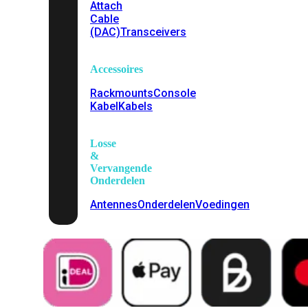
Attach
Cable
(DAC)
Transceivers
Accessoires
Rackmounts
Console
Kabel
Kabels
Losse
&
Vervangende
Onderdelen
Antennes
Onderdelen
Voedingen