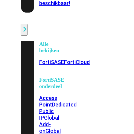
beschikbaar!
Cloud
Alle
bekijken
FortiSASE
FortiCloud
FortiSASE
onderdeel
Access
Point
Dedicated
Public
IP
Global
Add-
on
Global