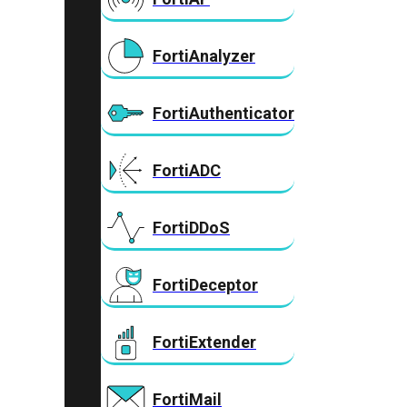
FortiAnalyzer
FortiAuthenticator
FortiADC
FortiDDoS
FortiDeceptor
FortiExtender
FortiMail