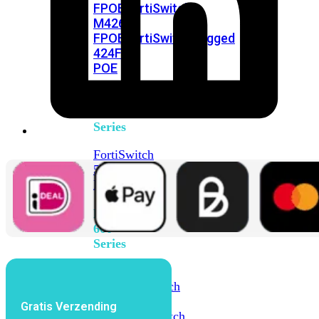
FPOE
FortiSwitch
M426E-
FPOE
FortiSwitchRugged
424F-
POE
FortiSwitch
500
Series
FortiSwitch
548D-
FPOE
FortiSwitch
600
Series
FortiSwitch
624F
FortiSwitch
624F-
Gratis Verzending
FPOE
FortiSwitch