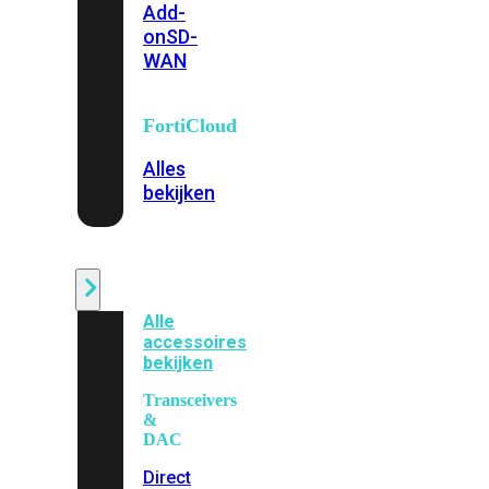
Add-
on
SD-
WAN
FortiCloud
Alles
bekijken
Accessoires
Alle
accessoires
bekijken
Transceivers
&
DAC
Direct