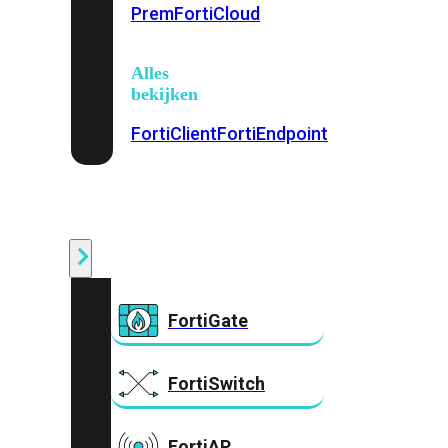
Prem
FortiCloud
Alles
bekijken
FortiClient
FortiEndpoint
Security
Fabric
Producten
FortiGate
FortiSwitch
FortiAP