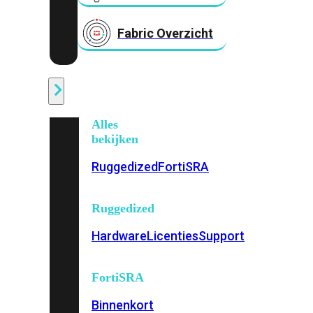
Fabric Overzicht
Industrieel
Alles
bekijken
Ruggedized
FortiSRA
Ruggedized
Hardware
Licenties
Support
FortiSRA
Binnenkort