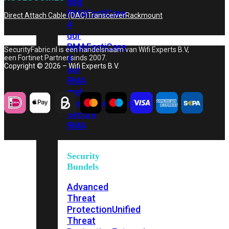
dag
RMA
FortiCare
Direct Attach Cable (DAC)
Transceiver
Rackmount
4
uur
RMA
FortiCare
SecurityFabric.nl is een handelsnaam van Wifi Experts B.V,
4
een Fortinet Partner sinds 2007.
Copyright © 2026 – Wifi Experts B.V.
uur
RMA
met
onsite
FortiCare
Secure
RMA
Security
Bundels
Advanced
Threat
Protection
Unified
Threat