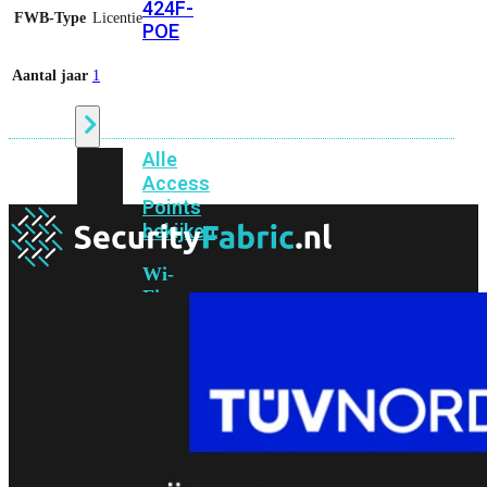
424F-
FWB-Type
Licentie
POE
Aantal jaar
1
WiFi
Alle
Access
Points
bekijken
Wi-
Fi
Generatie
Wi-
Fi
5
Wi-
Fi
6
Wi-
Fi