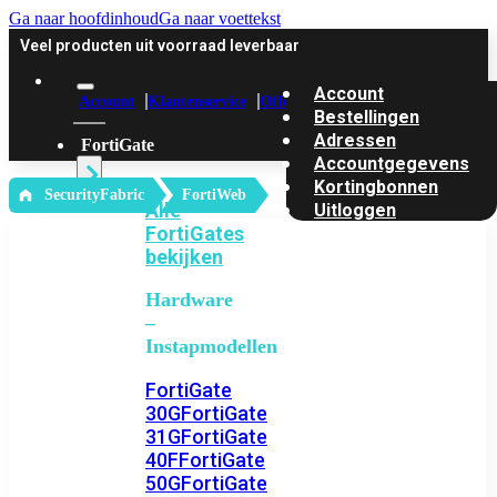
Ga naar hoofdinhoud
Ga naar voettekst
Veel producten uit voorraad leverbaar
Account
Account
Klantenservice
Offerte
Bestellingen
Adressen
FortiGate
Accountgegevens
Kortingbonnen
‎ SecurityFabric
FortiWeb
Alle
Uitloggen
FortiGates
bekijken
Hardware
–
Instapmodellen
FortiGate
30G
FortiGate
31G
FortiGate
40F
FortiGate
50G
FortiGate