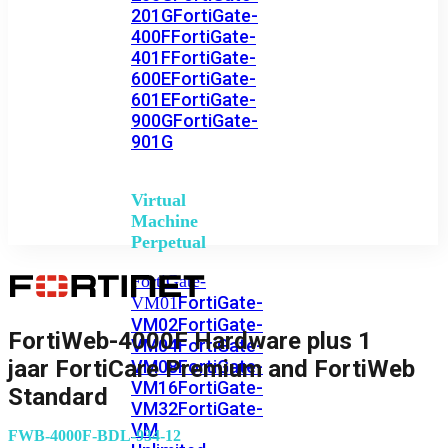
201G
FortiGate-
400F
FortiGate-
401F
FortiGate-
600E
FortiGate-
601E
FortiGate-
900G
FortiGate-
901G
Virtual
Machine
Perpetual
FortiGate-
FortiGate-
VM01
VM02
FortiGate-
FortiWeb-4000F Hardware plus 1
VM04
FortiGate-
jaar FortiCare Premium and FortiWeb
VM08
FortiGate-
VM16
FortiGate-
Standard
VM32
FortiGate-
VM
FWB-4000F-BDL-934-12