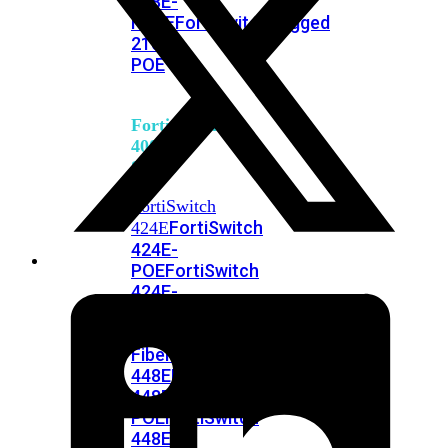
248E-
FPOE
FortiSwitchRugged
216F-
POE
FortiSwitch
400
Series
FortiSwitch
FortiSwitch
424E
424E-
POE
FortiSwitch
424E-
FPOE
FortiSwitch
424E-
Fiber
FortiSwitch
448E
FortiSwitch
448E-
POE
FortiSwitch
448E-