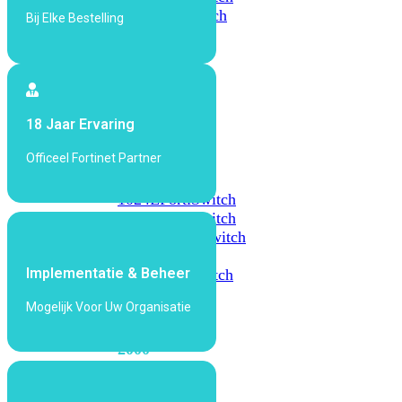
648F
FortiSwitch
Bij Elke Bestelling
648F-
FPOE
FortiSwitch
18 Jaar Ervaring
1000
Series
Officeel Fortinet Partner
FortiSwitch
1024E
FortiSwitch
1048E
FortiSwitch
T1024E
FortiSwitch
T1024F-
Implementatie & Beheer
FPOE
FortiSwitch
1048G
Mogelijk Voor Uw Organisatie
FortiSwitch
2000
Series