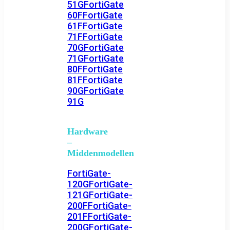
51G
FortiGate
60F
FortiGate
61F
FortiGate
71F
FortiGate
70G
FortiGate
71G
FortiGate
80F
FortiGate
81F
FortiGate
90G
FortiGate
91G
Hardware
–
Middenmodellen
FortiGate-
120G
FortiGate-
121G
FortiGate-
200F
FortiGate-
201F
FortiGate-
200G
FortiGate-