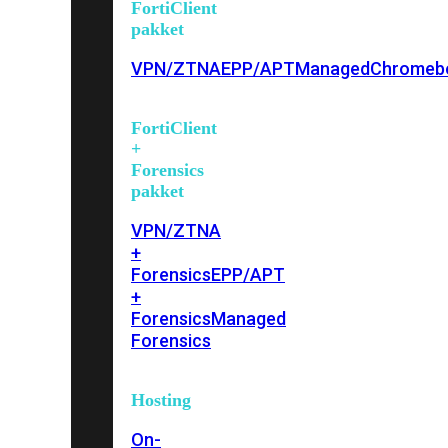
FortiClient
pakket
VPN/ZTNA
EPP/APT
Managed
Chromeb
FortiClient
+
Forensics
pakket
VPN/ZTNA
+
Forensics
EPP/APT
+
Forensics
Managed
Forensics
Hosting
On-