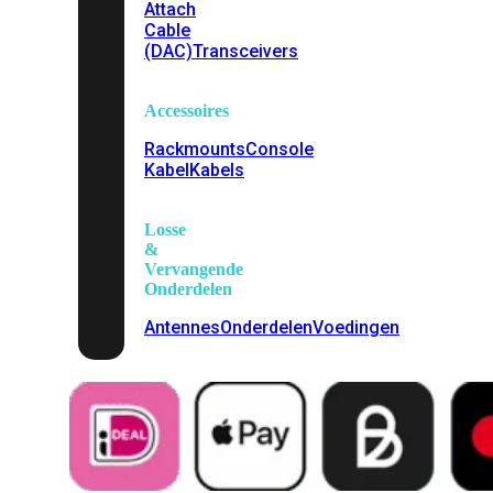
Attach
Cable
(DAC)
Transceivers
Accessoires
Rackmounts
Console
Kabel
Kabels
Losse
&
Vervangende
Onderdelen
Antennes
Onderdelen
Voedingen