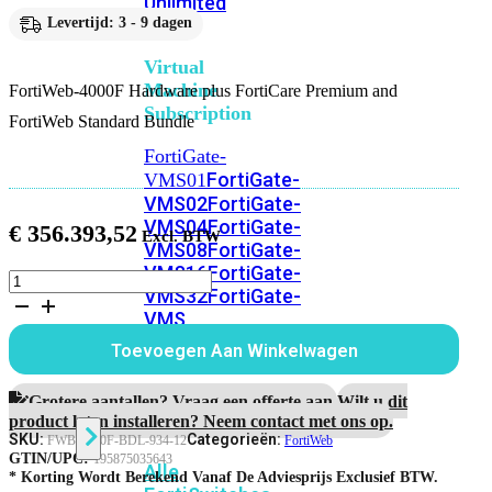
Unlimited
Levertijd: 3 - 9 dagen
Virtual
Machine
FortiWeb-4000F Hardware plus FortiCare Premium and
Subscription
FortiWeb Standard Bundle
FortiGate-
FortiGate-
VMS01
VMS02
FortiGate-
VMS04
FortiGate-
€
356.393,52
VMS08
FortiGate-
VMS16
FortiGate-
FortiWeb-
VMS32
FortiGate-
4000F
VMS
Hardware
plus
Unlimited
Toevoegen Aan Winkelwagen
1
jaar
FortiCare
Grotere aantallen? Vraag een offerte aan.
Wilt u dit
Switch
Premium
product laten installeren? Neem contact met ons op.
and
SKU:
Categorieën:
FWB-4000F-BDL-934-12
FortiWeb
FortiWeb
GTIN/UPC:
195875035643
Alle
Standard
* Korting Wordt Berekend Vanaf De Adviesprijs Exclusief BTW.