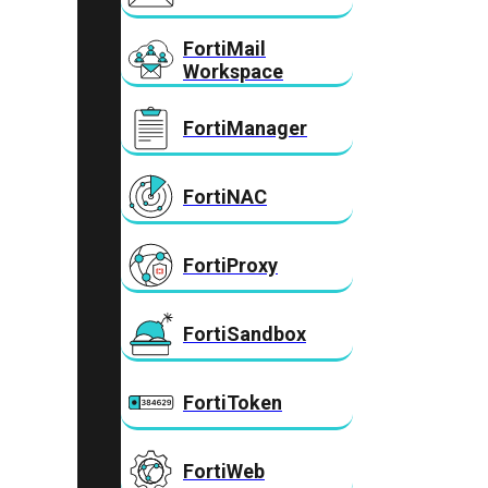
FortiMail
Workspace
FortiManager
FortiNAC
FortiProxy
FortiSandbox
FortiToken
FortiWeb