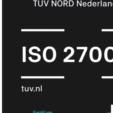
6E
Wi-
Fi
7
Wi-
Fi
Omgeving
Indoor
Outdoor
MIMO
2X2
3X3
4X4
8X8
Alles
bekijken
FortiAP
FortiWiFi
FortiGate