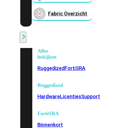
Fabric Overzicht
Industrieel
Alles
bekijken
Ruggedized
FortiSRA
Ruggedized
Hardware
Licenties
Support
FortiSRA
Binnenkort