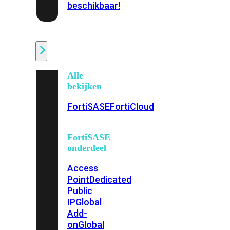
beschikbaar!
Cloud
Alle
bekijken
FortiSASE
FortiCloud
FortiSASE
onderdeel
Access
Point
Dedicated
Public
IP
Global
Add-
on
Global