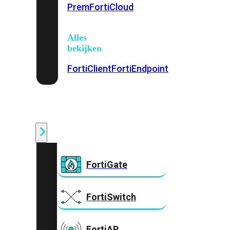
Prem
FortiCloud
Alles
bekijken
FortiClient
FortiEndpoint
Security
Fabric
Producten
FortiGate
FortiSwitch
FortiAP