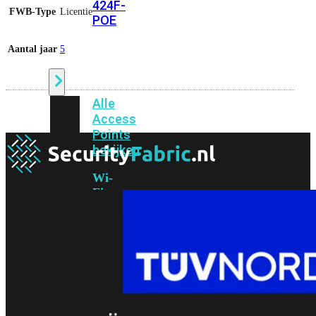
424F-
FWB-Type
Licentie
POE
Aantal jaar
5
WiFi
Alle
Access
Points
bekijken
Wi-
Fi
Generatie
Wi-
Fi
5
Wi-
Fi
6
Wi-
Fi