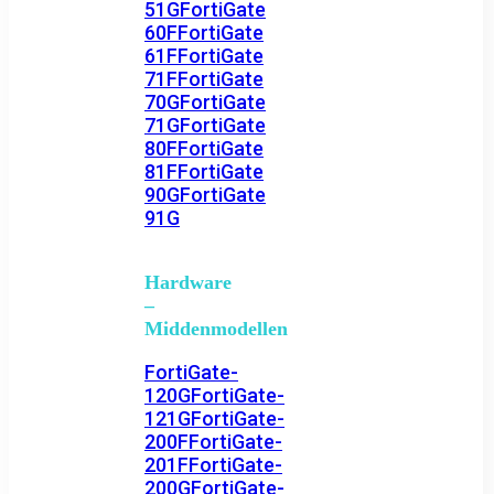
51G
FortiGate
60F
FortiGate
61F
FortiGate
71F
FortiGate
70G
FortiGate
71G
FortiGate
80F
FortiGate
81F
FortiGate
90G
FortiGate
91G
Hardware
–
Middenmodellen
FortiGate-
120G
FortiGate-
121G
FortiGate-
200F
FortiGate-
201F
FortiGate-
200G
FortiGate-