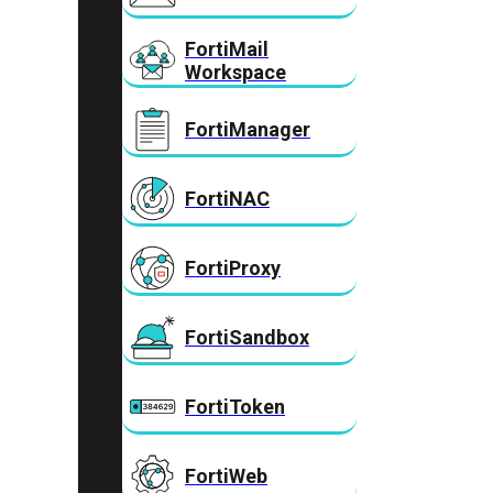
FortiMail
Workspace
FortiManager
FortiNAC
FortiProxy
FortiSandbox
FortiToken
FortiWeb