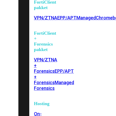
FortiClient
pakket
VPN/ZTNA
EPP/APT
Managed
Chromeb
FortiClient
+
Forensics
pakket
VPN/ZTNA
+
Forensics
EPP/APT
+
Forensics
Managed
Forensics
Hosting
On-