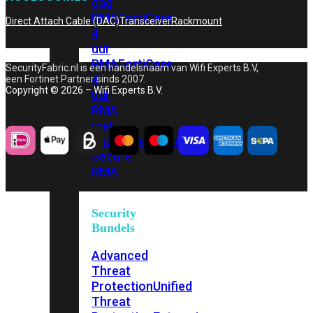
dag
RMA
FortiCare
Direct Attach Cable (DAC)
Transceiver
Rackmount
4
uur
RMA
FortiCare
SecurityFabric.nl is een handelsnaam van Wifi Experts B.V,
4
een Fortinet Partner sinds 2007.
Copyright © 2026 – Wifi Experts B.V.
uur
RMA
met
onsite
FortiCare
Secure
RMA
Security
Bundels
Advanced
Threat
Protection
Unified
Threat