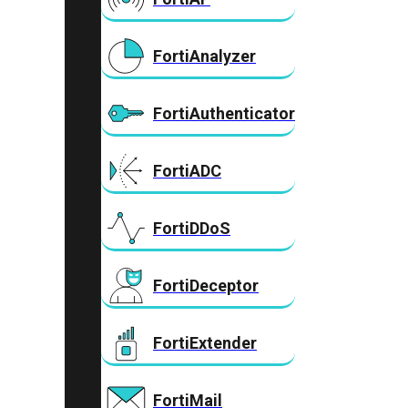
FortiAnalyzer
FortiAuthenticator
FortiADC
FortiDDoS
FortiDeceptor
FortiExtender
FortiMail