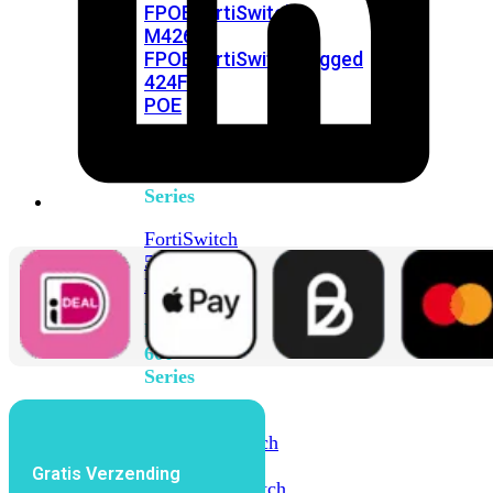
FPOE
FortiSwitch
M426E-
FPOE
FortiSwitchRugged
424F-
POE
FortiSwitch
500
Series
FortiSwitch
548D-
FPOE
FortiSwitch
600
Series
FortiSwitch
624F
FortiSwitch
624F-
Gratis Verzending
FPOE
FortiSwitch