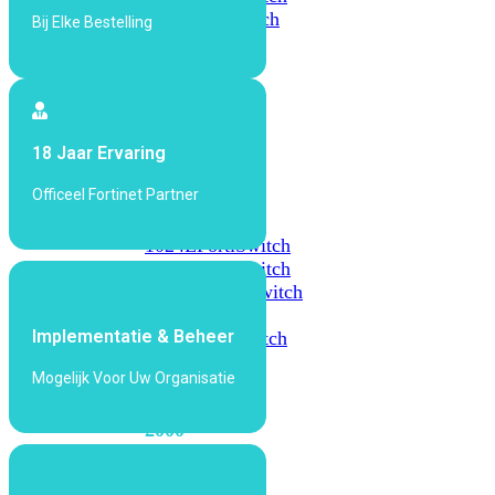
648F
FortiSwitch
Bij Elke Bestelling
648F-
FPOE
FortiSwitch
18 Jaar Ervaring
1000
Series
Officeel Fortinet Partner
FortiSwitch
1024E
FortiSwitch
1048E
FortiSwitch
T1024E
FortiSwitch
T1024F-
Implementatie & Beheer
FPOE
FortiSwitch
1048G
Mogelijk Voor Uw Organisatie
FortiSwitch
2000
Series