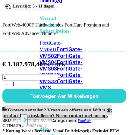
Unlimited
Levertijd: 5 - 11 dagen
Virtual
Machine
FortiWeb-4000F Hardware plus FortiCare Premium and
Subscription
FortiWeb Advanced Bundle
FortiGate-
FortiGate-
VMS01
VMS02
FortiGate-
VMS04
FortiGate-
€
1.187.978,40
VMS08
FortiGate-
VMS16
FortiGate-
FortiWeb-
VMS32
FortiGate-
4000F
VMS
Hardware
plus
Unlimited
Toevoegen Aan Winkelwagen
5
jaar
FortiCare
Grotere aantallen? Vraag een offerte aan.
Wilt u dit
Switch
Premium
product laten installeren? Neem contact met ons op.
and
SKU:
Categorieën:
FWB-4000F-BDL-580-60
FortiWeb
FortiWeb
GTIN/UPC:
195875130188
Alle
Advanced
* Korting Wordt Berekend Vanaf De Adviesprijs Exclusief BTW.