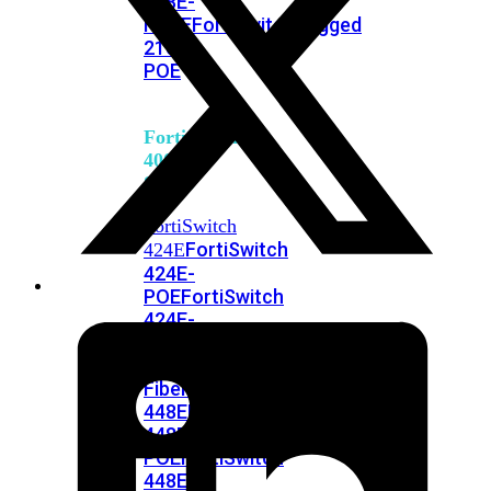
248E-
FPOE
FortiSwitchRugged
216F-
POE
FortiSwitch
400
Series
FortiSwitch
FortiSwitch
424E
424E-
POE
FortiSwitch
424E-
FPOE
FortiSwitch
424E-
Fiber
FortiSwitch
448E
FortiSwitch
448E-
POE
FortiSwitch
448E-