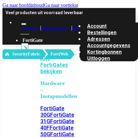
Ga naar hoofdinhoud
Ga naar voettekst
Veel producten uit voorraad leverbaar
Account
Account
Klantenservice
Offerte
Bestellingen
Adressen
FortiGate
Accountgegevens
Kortingbonnen
‎ SecurityFabric
FortiWeb
Alle
Uitloggen
FortiGates
bekijken
Hardware
–
Instapmodellen
FortiGate
30G
FortiGate
31G
FortiGate
40F
FortiGate
50G
FortiGate