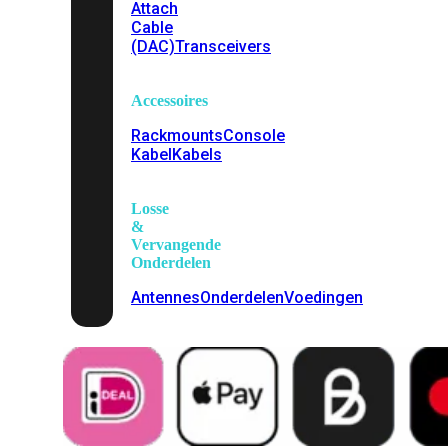
Attach
Cable
(DAC)
Transceivers
Accessoires
Rackmounts
Console
Kabel
Kabels
Losse
&
Vervangende
Onderdelen
Antennes
Onderdelen
Voedingen