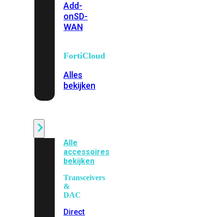
Add-
on
SD-
WAN
FortiCloud
Alles
bekijken
Accessoires
Alle
accessoires
bekijken
Transceivers
&
DAC
Direct