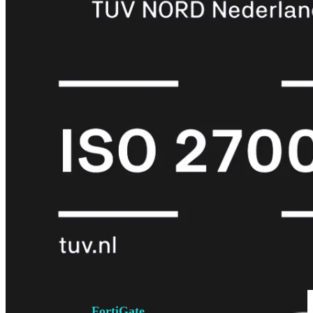
6E
Wi-
Fi
7
Wi-
Fi
Omgeving
Indoor
Outdoor
MIMO
2X2
3X3
4X4
8X8
Alles
bekijken
FortiAP
FortiWiFi
FortiGate