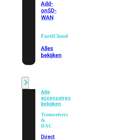
Add-
on
SD-
WAN
FortiCloud
Alles
bekijken
Accessoires
Alle
accessoires
bekijken
Transceivers
&
DAC
Direct