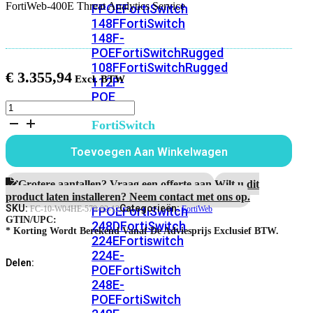
FortiWeb-400E Threat Analytics Service
FPOE
FortiSwitch
148F
FortiSwitch
148F-
POE
FortiSwitchRugged
108F
FortiSwitchRugged
€
3.355,94
112F-
POE
FortiWeb-
400E
FortiSwitch
1
200
jaar
Toevoegen Aan Winkelwagen
Series
Threat
Analytics
FortiSwitch
Service
Grotere aantallen? Vraag een offerte aan.
Wilt u dit
aantal
224D-
product laten installeren? Neem contact met ons op.
SKU:
Categorieën:
FPOE
FortiSwitch
FC-10-W04HE-579-02-12
FortiWeb
GTIN/UPC:
248D
FortiSwitch
* Korting Wordt Berekend Vanaf De Adviesprijs Exclusief BTW.
224E
Fortiswitch
224E-
Delen:
POE
FortiSwitch
248E-
POE
FortiSwitch