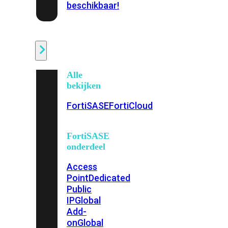
beschikbaar!
Cloud
Alle
bekijken
FortiSASE
FortiCloud
FortiSASE
onderdeel
Access
Point
Dedicated
Public
IP
Global
Add-
on
Global