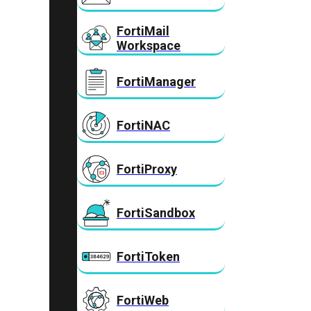
FortiMail
Workspace
FortiManager
FortiNAC
FortiProxy
FortiSandbox
FortiToken
FortiWeb