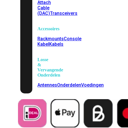
Attach
Cable
(DAC)
Transceivers
Accessoires
Rackmounts
Console
Kabel
Kabels
Losse
&
Vervangende
Onderdelen
Antennes
Onderdelen
Voedingen