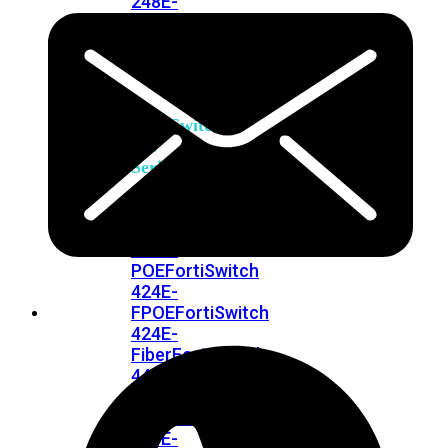
248E-
FPOE
FortiSwitchRugged
216F-
POE
FortiSwitch
400
Series
FortiSwitch
FortiSwitch
424E
424E-
POE
FortiSwitch
424E-
FPOE
FortiSwitch
424E-
Fiber
FortiSwitch
448E
FortiSwitch
448E-
POE
FortiSwitch
448E-