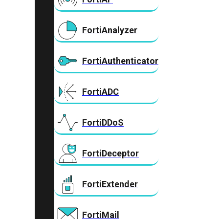
FortiAnalyzer
FortiAuthenticator
FortiADC
FortiDDoS
FortiDeceptor
FortiExtender
FortiMail