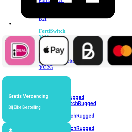
FortiSwitch
2048F
FortiSwitch
2048F-
B2F
FortiSwitch
3000
Series
FortiSwitch
3032E
FortiSwitch
3032G
FortiSwitch
Ruggedized
Gratis Verzending
FortiSwitchRugged
108F
FortiSwitchRugged
Bij Elke Bestelling
112F-
POE
FortiSwitchRugged
216F-
POE
FortiSwitchRugged