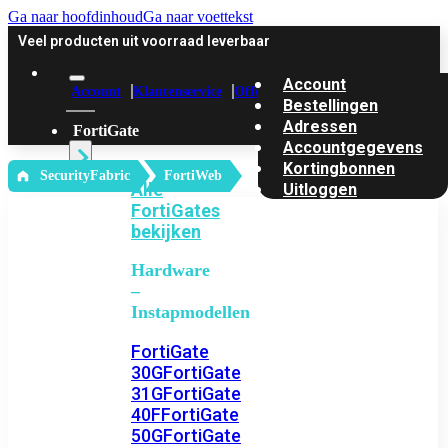
Ga naar hoofdinhoud
Ga naar voettekst
Veel producten uit voorraad leverbaar
Account
Account
Klantenservice
Offerte
Bestellingen
Adressen
FortiGate
Accountgegevens
Kortingbonnen
‎ SecurityFabric
FortiWeb
Alle
Uitloggen
FortiGates
bekijken
Hardware
–
Instapmodellen
FortiGate
30G
FortiGate
31G
FortiGate
40F
FortiGate
50G
FortiGate