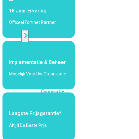
424F-
POE
18 Jaar Ervaring
Officeel Fortinet Partner
WiFi
Alle
Access
Points
Implementatie & Beheer
bekijken
Mogelijk Voor Uw Organisatie
Wi-
Fi
Generatie
Wi-
Fi
Laagste Prijsgarantie*
5
Wi-
Fi
Altijd De Beste Prijs
6
Wi-
Fi