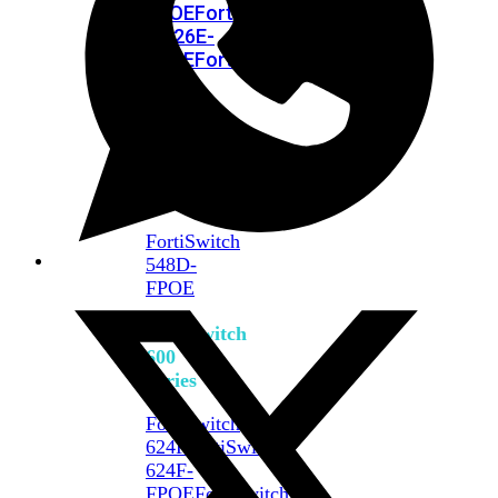
FPOE
FortiSwitch
M426E-
FPOE
FortiSwitchRugged
424F-
POE
FortiSwitch
500
Series
FortiSwitch
548D-
FPOE
FortiSwitch
600
Series
FortiSwitch
624F
FortiSwitch
624F-
FPOE
FortiSwitch