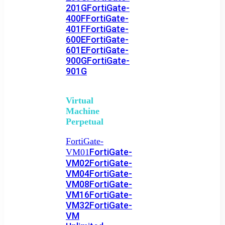
201G
FortiGate-
400F
FortiGate-
401F
FortiGate-
600E
FortiGate-
601E
FortiGate-
900G
FortiGate-
901G
Virtual
Machine
Perpetual
FortiGate-
FortiGate-
VM01
VM02
FortiGate-
VM04
FortiGate-
VM08
FortiGate-
VM16
FortiGate-
VM32
FortiGate-
VM