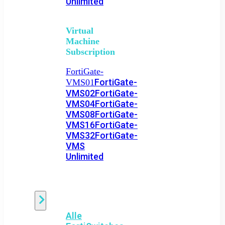
Unlimited
Virtual
Machine
Subscription
FortiGate-
FortiGate-
VMS01
VMS02
FortiGate-
VMS04
FortiGate-
VMS08
FortiGate-
VMS16
FortiGate-
VMS32
FortiGate-
VMS
Unlimited
Switch
Alle