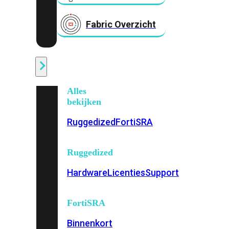
Fabric Overzicht
Industrieel
Alles
bekijken
Ruggedized
FortiSRA
Ruggedized
Hardware
Licenties
Support
FortiSRA
Binnenkort