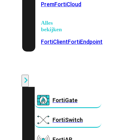
Prem
FortiCloud
Alles
bekijken
FortiClient
FortiEndpoint
Security
Fabric
Producten
FortiGate
FortiSwitch
FortiAP