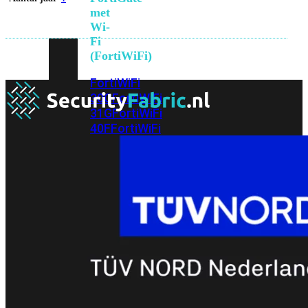
met
Wi-
Fi
(FortiWiFi)
FortiWiFi
30G
FortiWiFi
31G
FortiWiFi
40F
FortiWiFi
50G
FortiWiFi
51G
FortiWiFi
60F
FortiWiFi
61F
FortiWiFi
70G
FortiWiFi
71G
FortiWiFi
80F
FortiWiFi
81F
Licentie