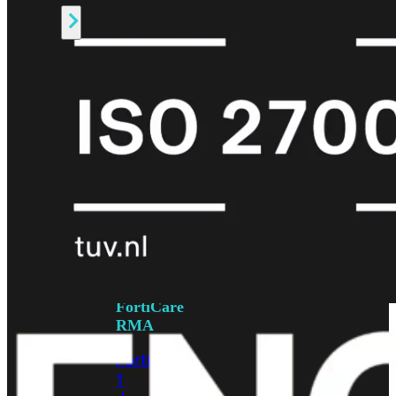
Alle
Licenties
bekijken
FortiCare
Support
FortiCare
Essentials
FortiCare
Premium
FortiCare
Elite
FortiCare
Upgrades
FortiCare
RMA
FortiCare
1