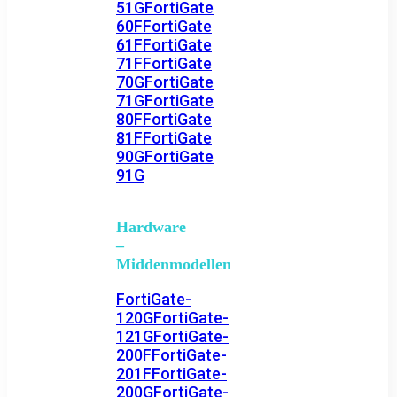
51G
FortiGate
60F
FortiGate
61F
FortiGate
71F
FortiGate
70G
FortiGate
71G
FortiGate
80F
FortiGate
81F
FortiGate
90G
FortiGate
91G
Hardware
–
Middenmodellen
FortiGate-
120G
FortiGate-
121G
FortiGate-
200F
FortiGate-
201F
FortiGate-
200G
FortiGate-