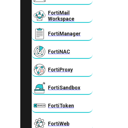
FortiMail
Workspace
FortiManager
FortiNAC
FortiProxy
FortiSandbox
FortiToken
FortiWeb