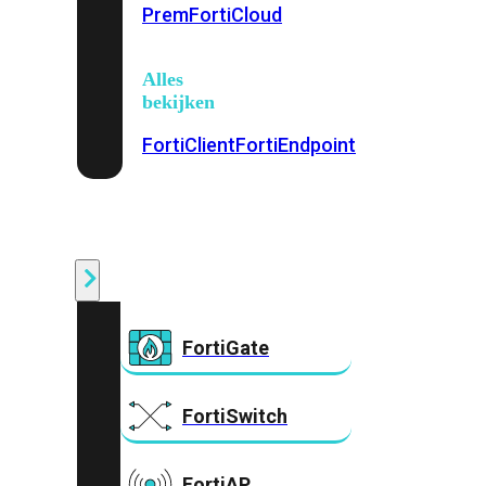
Prem
FortiCloud
Alles
bekijken
FortiClient
FortiEndpoint
Security
Fabric
Producten
FortiGate
FortiSwitch
FortiAP