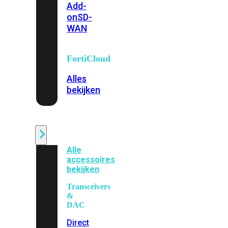
Add-
on
SD-
WAN
FortiCloud
Alles
bekijken
Accessoires
Alle
accessoires
bekijken
Transceivers
&
DAC
Direct