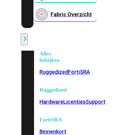
Fabric Overzicht
Industrieel
Alles
bekijken
Ruggedized
FortiSRA
Ruggedized
Hardware
Licenties
Support
FortiSRA
Binnenkort