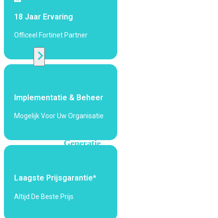
424F-
POE
18 Jaar Ervaring
Officeel Fortinet Partner
WiFi
Alle
Access
Points
Implementatie & Beheer
bekijken
Mogelijk Voor Uw Organisatie
Wi-
Fi
Generatie
Wi-
Fi
Laagste Prijsgarantie*
5
Wi-
Fi
Altijd De Beste Prijs
6
Wi-
Fi