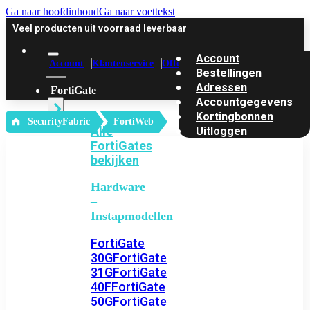
Ga naar hoofdinhoud
Ga naar voettekst
Veel producten uit voorraad leverbaar
Account
Account
Klantenservice
Offerte
Bestellingen
Adressen
FortiGate
Accountgegevens
Kortingbonnen
‎ SecurityFabric
FortiWeb
Alle
Uitloggen
FortiGates
bekijken
Hardware
–
Instapmodellen
FortiGate
30G
FortiGate
31G
FortiGate
40F
FortiGate
50G
FortiGate