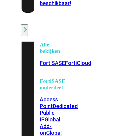
beschikbaar!
Cloud
Alle
bekijken
FortiSASE
FortiCloud
FortiSASE
onderdeel
Access
Point
Dedicated
Public
IP
Global
Add-
on
Global