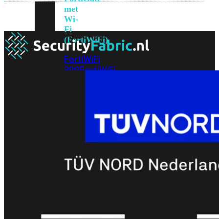
met
Wi-
Fi
(FortiWiFi)
FortiWiFi
30G
FortiWiFi
31G
FortiWiFi
40F
FortiWiFi
50G
FortiWiFi
51G
FortiWiFi
60F
FortiWiFi
61F
FortiWiFi
70G
FortiWiFi
71G
FortiWiFi
80F
FortiWiFi
81F
Licentie