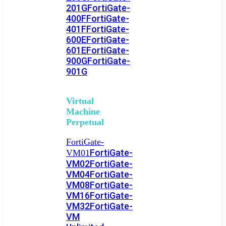
201G
FortiGate-
400F
FortiGate-
401F
FortiGate-
600E
FortiGate-
601E
FortiGate-
900G
FortiGate-
901G
Virtual
Machine
Perpetual
FortiGate-
FortiGate-
VM01
VM02
FortiGate-
VM04
FortiGate-
VM08
FortiGate-
VM16
FortiGate-
VM32
FortiGate-
VM