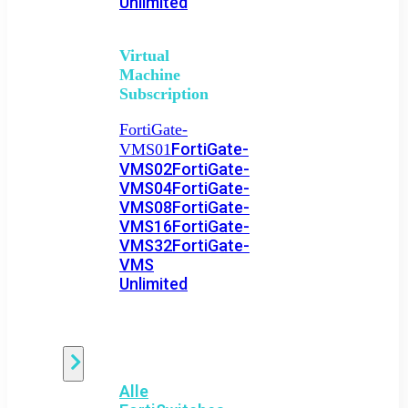
Unlimited
Virtual
Machine
Subscription
FortiGate-
FortiGate-
VMS01
VMS02
FortiGate-
VMS04
FortiGate-
VMS08
FortiGate-
VMS16
FortiGate-
VMS32
FortiGate-
VMS
Unlimited
Switch
Alle