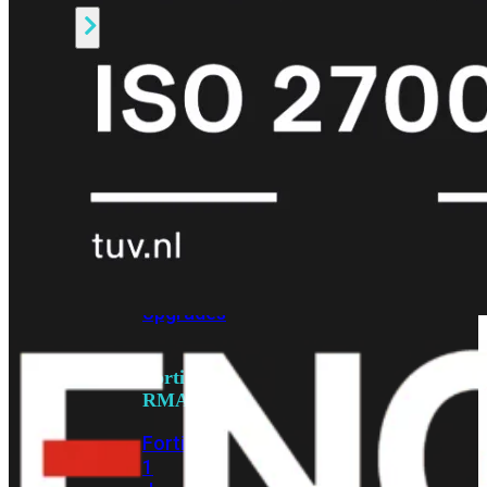
Alle
Licenties
bekijken
FortiCare
Support
FortiCare
Essentials
FortiCare
Premium
FortiCare
Elite
FortiCare
Upgrades
FortiCare
RMA
FortiCare
1