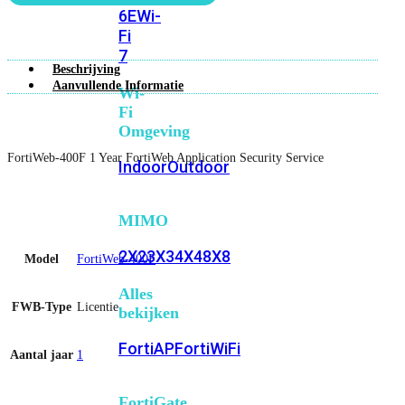
6E
Wi-
Fi
7
Beschrijving
Aanvullende Informatie
Wi-
Fi
Omgeving
FortiWeb-400F 1 Year FortiWeb Application Security Service
Indoor
Outdoor
MIMO
2X2
3X3
4X4
8X8
Model
FortiWeb-400F
Alles
FWB-Type
Licentie
bekijken
FortiAP
FortiWiFi
Aantal jaar
1
FortiGate