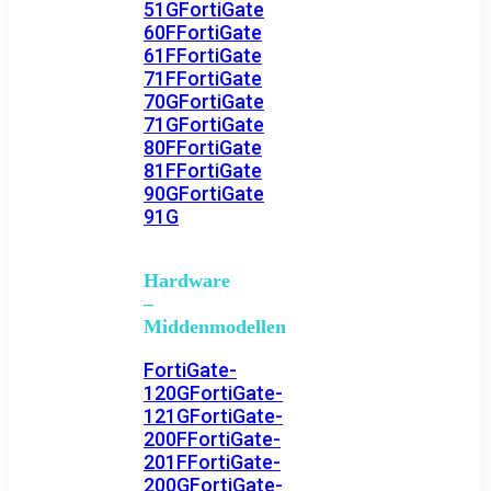
51G
FortiGate
60F
FortiGate
61F
FortiGate
71F
FortiGate
70G
FortiGate
71G
FortiGate
80F
FortiGate
81F
FortiGate
90G
FortiGate
91G
Hardware
–
Middenmodellen
FortiGate-
120G
FortiGate-
121G
FortiGate-
200F
FortiGate-
201F
FortiGate-
200G
FortiGate-