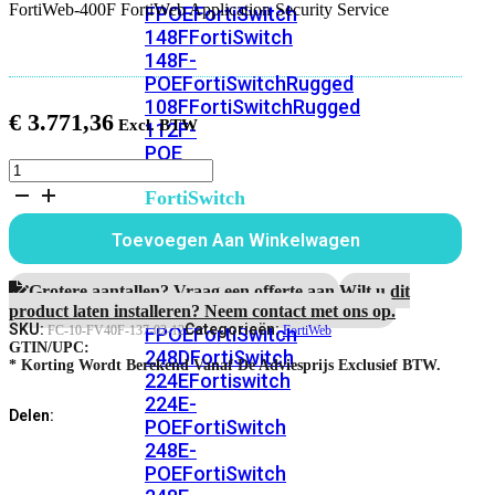
FortiWeb-400F FortiWeb Application Security Service
FPOE
FortiSwitch
148F
FortiSwitch
148F-
POE
FortiSwitchRugged
108F
FortiSwitchRugged
€
3.771,36
112F-
POE
FortiWeb-
400F
FortiSwitch
1
200
jaar
Toevoegen Aan Winkelwagen
Series
FortiWeb
Application
FortiSwitch
Security
Grotere aantallen? Vraag een offerte aan.
Wilt u dit
Service
224D-
product laten installeren? Neem contact met ons op.
aantal
SKU:
Categorieën:
FPOE
FortiSwitch
FC-10-FV40F-137-02-12
FortiWeb
GTIN/UPC:
248D
FortiSwitch
* Korting Wordt Berekend Vanaf De Adviesprijs Exclusief BTW.
224E
Fortiswitch
224E-
Delen:
POE
FortiSwitch
248E-
POE
FortiSwitch