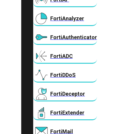
FortiAnalyzer
FortiAuthenticator
FortiADC
FortiDDoS
FortiDeceptor
FortiExtender
FortiMail