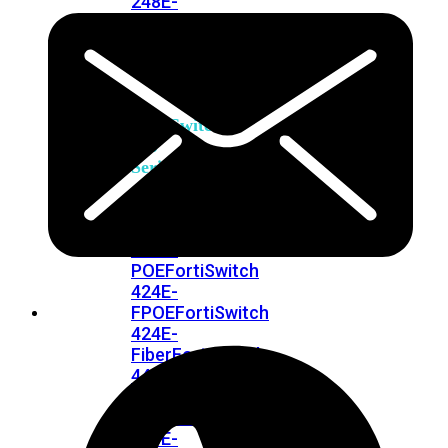
248E-
FPOE
FortiSwitchRugged
216F-
POE
FortiSwitch
400
Series
FortiSwitch
FortiSwitch
424E
424E-
POE
FortiSwitch
424E-
FPOE
FortiSwitch
424E-
Fiber
FortiSwitch
448E
FortiSwitch
448E-
POE
FortiSwitch
448E-