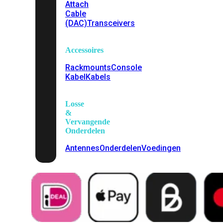
Attach
Cable
(DAC)
Transceivers
Accessoires
Rackmounts
Console
Kabel
Kabels
Losse
&
Vervangende
Onderdelen
Antennes
Onderdelen
Voedingen