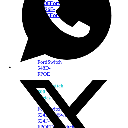
FPOE
FortiSwitch
M426E-
FPOE
FortiSwitchRugged
424F-
POE
FortiSwitch
500
Series
FortiSwitch
548D-
FPOE
FortiSwitch
600
Series
FortiSwitch
624F
FortiSwitch
624F-
FPOE
FortiSwitch