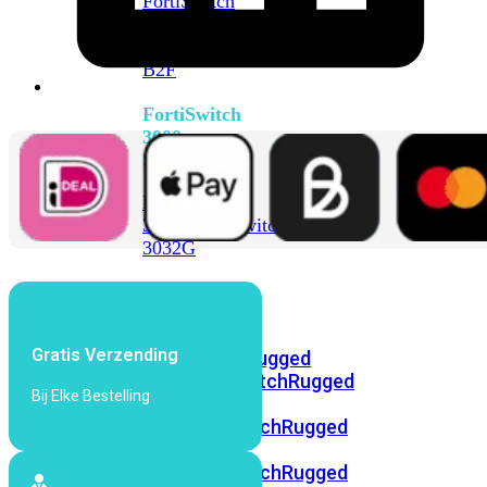
FortiSwitch
2048F
FortiSwitch
2048F-
B2F
FortiSwitch
3000
Series
FortiSwitch
3032E
FortiSwitch
3032G
FortiSwitch
Ruggedized
Gratis Verzending
FortiSwitchRugged
108F
FortiSwitchRugged
Bij Elke Bestelling
112F-
POE
FortiSwitchRugged
216F-
POE
FortiSwitchRugged