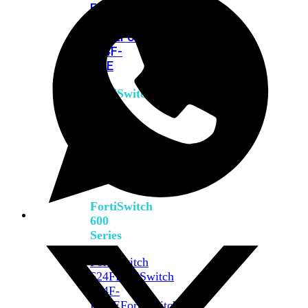
FPOE
FortiSwitch
M426E-
FPOE
FortiSwitchRugged
424F-
POE
FortiSwitch
500
Series
FortiSwitch
548D-
FPOE
FortiSwitch
600
Series
FortiSwitch
624F
FortiSwitch
624F-
FPOE
FortiSwitch