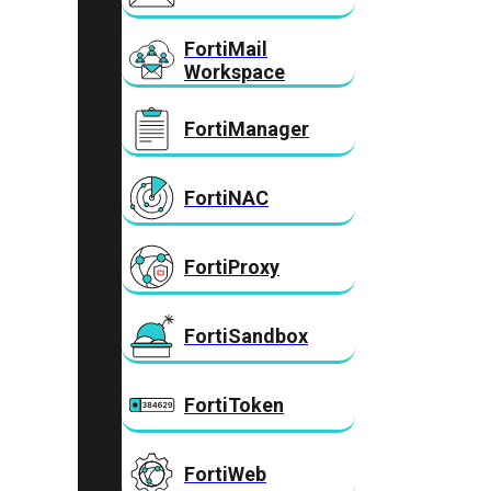
FortiMail
Workspace
FortiManager
FortiNAC
FortiProxy
FortiSandbox
FortiToken
FortiWeb