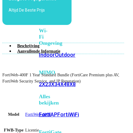
6E
Wi-
Altijd De Beste Prijs
Fi
7
Wi-
Fi
Omgeving
Beschrijving
Aanvullende Informatie
Indoor
Outdoor
MIMO
FortiWeb-400F 1 Year Standard Bundle (FortiCare Premium plus AV,
FortiWeb Security Service, and IP Reputation)
2X2
3X3
4X4
8X8
Alles
bekijken
FortiAP
FortiWiFi
Model
FortiWeb-400F
FWB-Type
Licentie
FortiGate