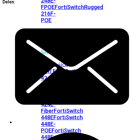
248E-
Delen:
FPOE
FortiSwitchRugged
216F-
POE
FortiSwitch
400
Series
FortiSwitch
FortiSwitch
424E
424E-
POE
FortiSwitch
424E-
FPOE
FortiSwitch
424E-
Fiber
FortiSwitch
448E
FortiSwitch
448E-
POE
FortiSwitch
448E-