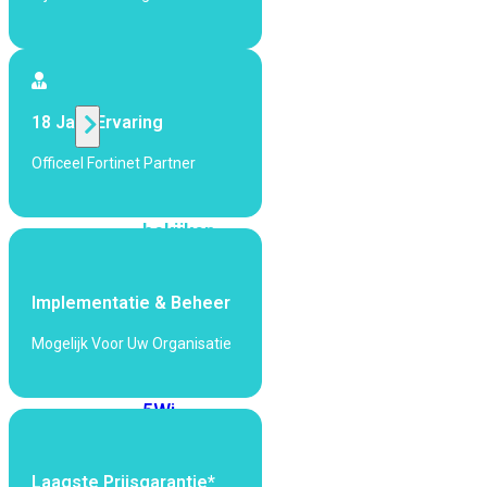
424F-
POE
WiFi
18 Jaar Ervaring
Alle
Officeel Fortinet Partner
Access
Points
bekijken
Wi-
Fi
Implementatie & Beheer
Generatie
Mogelijk Voor Uw Organisatie
Wi-
Fi
5
Wi-
Fi
6
Wi-
Fi
Laagste Prijsgarantie*