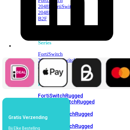
FortiSwitch
2048F
FortiSwitch
2048F-
B2F
FortiSwitch
3000
Series
FortiSwitch
3032E
FortiSwitch
3032G
FortiSwitch
Ruggedized
FortiSwitchRugged
108F
FortiSwitchRugged
112F-
POE
FortiSwitchRugged
Gratis Verzending
216F-
POE
FortiSwitchRugged
Bij Elke Bestelling