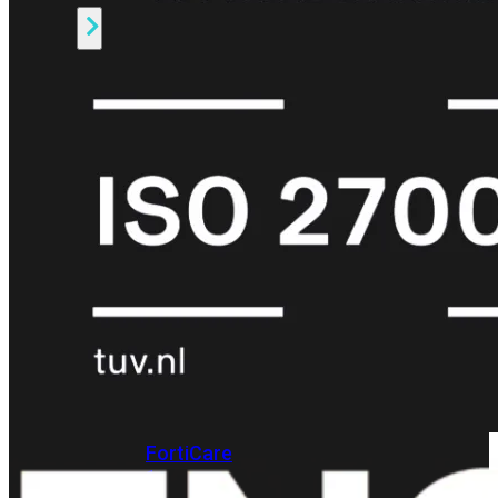
Alle
Licenties
bekijken
FortiCare
Support
FortiCare
Essentials
FortiCare
Premium
FortiCare
Elite
FortiCare
Upgrades
FortiCare
RMA
FortiCare
1