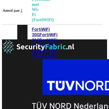
met
Wi-
Aantal jaar
1
Fi
(FortiWiFi)
FortiWiFi
30G
FortiWiFi
31G
FortiWiFi
40F
FortiWiFi
50G
FortiWiFi
51G
FortiWiFi
60F
FortiWiFi
61F
FortiWiFi
70G
FortiWiFi
71G
FortiWiFi
80F
FortiWiFi
81F
Licentie