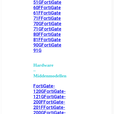
51G
FortiGate
60F
FortiGate
61F
FortiGate
71F
FortiGate
70G
FortiGate
71G
FortiGate
80F
FortiGate
81F
FortiGate
90G
FortiGate
91G
Hardware
–
Middenmodellen
FortiGate-
120G
FortiGate-
121G
FortiGate-
200F
FortiGate-
201F
FortiGate-
200G
FortiGate-