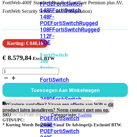
FortiWeb-400F Standard Bundle (FortiCare Premium plus AV,
FPOE
FortiSwitch
148F
FortiSwitch
FortiWeb Security Service, and IP Reputation)
148F-
POE
FortiSwitchRugged
108F
FortiSwitchRugged
112F-
POE
Korting: € 848,16
FortiSwitch
€
8.579,84
200
Series
FortiWeb-
400F
FortiSwitch
1
224D-
jaar
Toevoegen Aan Winkelwagen
FPOE
FortiSwitch
Standard
Bundle
248D
FortiSwitch
aantal
Grotere aantallen? Vraag een offerte aan.
Wilt u dit
224E
Fortiswitch
product laten installeren? Neem contact met ons op.
224E-
SKU:
Categorieën:
FC-10-FV40F-934-02-12
FortiWeb
POE
FortiSwitch
GTIN/UPC:
248E-
* Korting Wordt Berekend Vanaf De Adviesprijs Exclusief BTW.
POE
FortiSwitch