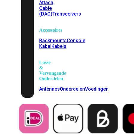
Attach
Cable
(DAC)
Transceivers
Accessoires
Rackmounts
Console
Kabel
Kabels
Losse
&
Vervangende
Onderdelen
Antennes
Onderdelen
Voedingen