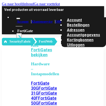
Ga naar hoofdinhoud
Ga naar voettekst
Veel producten uit voorraad leverbaar
Account
Account
Klantenservice
Offerte
Bestellingen
Adressen
FortiGate
Accountgegevens
Kortingbonnen
‎ SecurityFabric
FortiWeb
Alle
Uitloggen
FortiGates
bekijken
Hardware
–
Instapmodellen
FortiGate
30G
FortiGate
31G
FortiGate
40F
FortiGate
50G
FortiGate