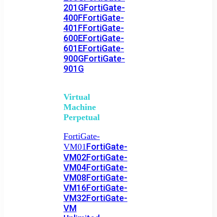
201G
FortiGate-
400F
FortiGate-
401F
FortiGate-
600E
FortiGate-
601E
FortiGate-
900G
FortiGate-
901G
Virtual
Machine
Perpetual
FortiGate-
FortiGate-
VM01
VM02
FortiGate-
VM04
FortiGate-
VM08
FortiGate-
VM16
FortiGate-
VM32
FortiGate-
VM