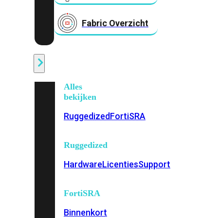
Fabric Overzicht
Industrieel
Alles
bekijken
Ruggedized
FortiSRA
Ruggedized
Hardware
Licenties
Support
FortiSRA
Binnenkort