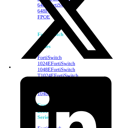
648F
FortiSwitch
648F-
FPOE
FortiSwitch
1000
Series
FortiSwitch
1024E
FortiSwitch
1048E
FortiSwitch
T1024E
FortiSwitch
T1024F-
FPOE
FortiSwitch
1048G
FortiSwitch
2000
Series