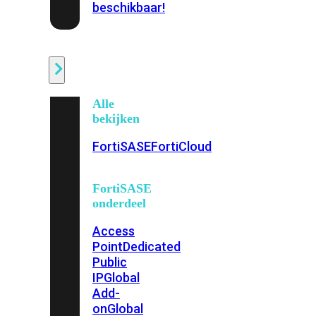
beschikbaar!
Cloud
Alle
bekijken
FortiSASE
FortiCloud
FortiSASE
onderdeel
Access
Point
Dedicated
Public
IP
Global
Add-
on
Global