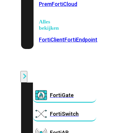
Prem
FortiCloud
Alles
bekijken
FortiClient
FortiEndpoint
Security
Fabric
Producten
FortiGate
FortiSwitch
FortiAP