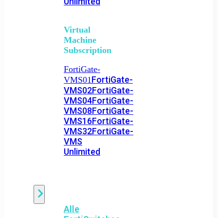
Unlimited
Virtual
Machine
Subscription
FortiGate-
FortiGate-
VMS01
VMS02
FortiGate-
VMS04
FortiGate-
VMS08
FortiGate-
VMS16
FortiGate-
VMS32
FortiGate-
VMS
Unlimited
Switch
Alle