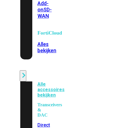
Add-
on
SD-
WAN
FortiCloud
Alles
bekijken
Accessoires
Alle
accessoires
bekijken
Transceivers
&
DAC
Direct