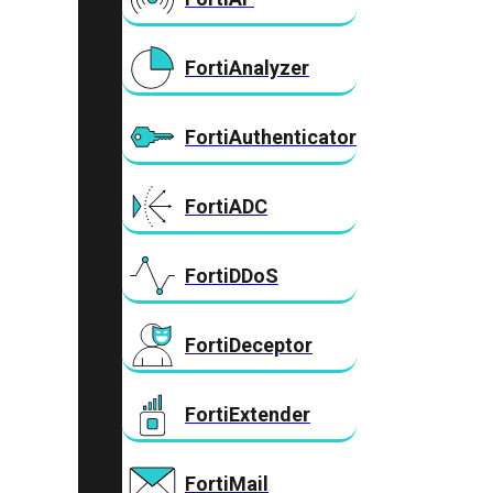
FortiAnalyzer
FortiAuthenticator
FortiADC
FortiDDoS
FortiDeceptor
FortiExtender
FortiMail