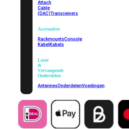
Attach
Cable
(DAC)
Transceivers
Accessoires
Rackmounts
Console
Kabel
Kabels
Losse
&
Vervangende
Onderdelen
Antennes
Onderdelen
Voedingen