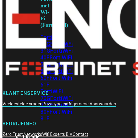
met
Wi-
Fi
(FortiWiFi)
FortiWiFi
30G
FortiWiFi
31G
FortiWiFi
40F
FortiWiFi
50G
FortiWiFi
51G
FortiWiFi
60F
FortiWiFi
61F
FortiWiFi
KLANTENSERVICE
70G
FortiWiFi
Veelgestelde vragen
Privacybeleid
Algemene Voorwaarden
71G
FortiWiFi
80F
FortiWiFi
81F
BEDRIJFINFO
Zero Trust Networks
Wifi Experts B.V.
Contact
Licentie