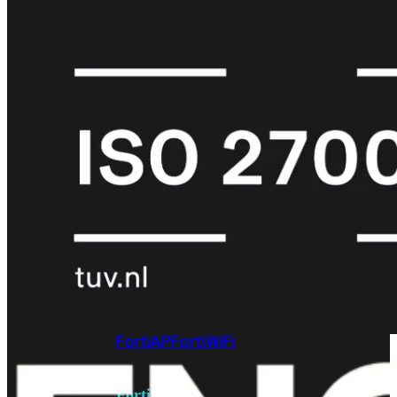
6E
Wi-
Fi
7
Wi-
Fi
Omgeving
Indoor
Outdoor
MIMO
2X2
3X3
4X4
8X8
Alles
bekijken
FortiAP
FortiWiFi
FortiGate