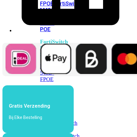
FPOE
FortiSwitch
M426E-
FPOE
FortiSwitchRugged
424F-
POE
FortiSwitch
500
Series
FortiSwitch
548D-
FPOE
FortiSwitch
600
Series
Gratis Verzending
FortiSwitch
Bij Elke Bestelling
624F
FortiSwitch
624F-
FPOE
FortiSwitch