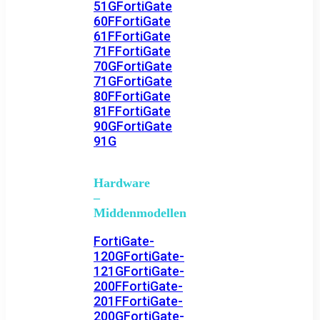
51G
FortiGate
60F
FortiGate
61F
FortiGate
71F
FortiGate
70G
FortiGate
71G
FortiGate
80F
FortiGate
81F
FortiGate
90G
FortiGate
91G
Hardware
–
Middenmodellen
FortiGate-
120G
FortiGate-
121G
FortiGate-
200F
FortiGate-
201F
FortiGate-
200G
FortiGate-