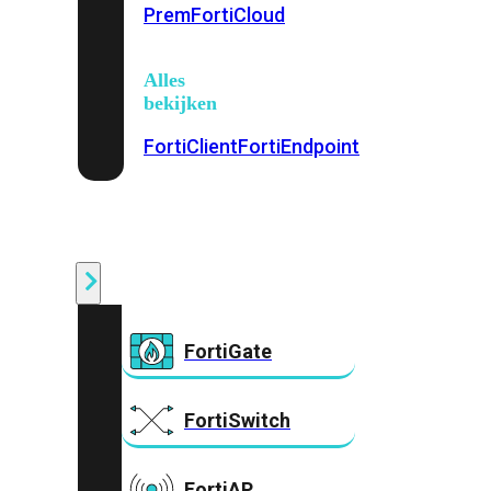
Prem
FortiCloud
Alles
bekijken
FortiClient
FortiEndpoint
Security
Fabric
Producten
FortiGate
FortiSwitch
FortiAP