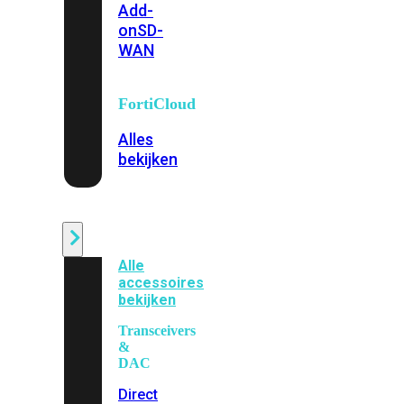
Add-
on
SD-
WAN
FortiCloud
Alles
bekijken
Accessoires
Alle
accessoires
bekijken
Transceivers
&
DAC
Direct