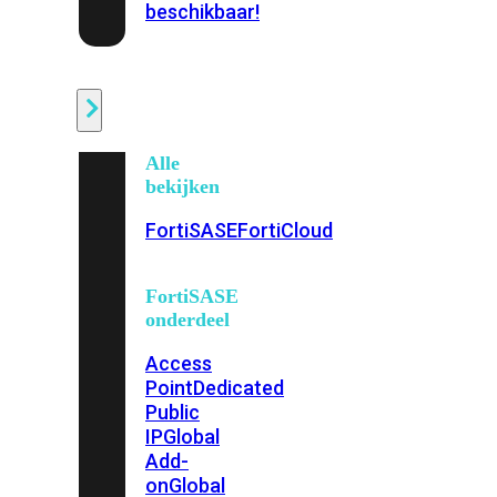
beschikbaar!
Cloud
Alle
bekijken
FortiSASE
FortiCloud
FortiSASE
onderdeel
Access
Point
Dedicated
Public
IP
Global
Add-
on
Global