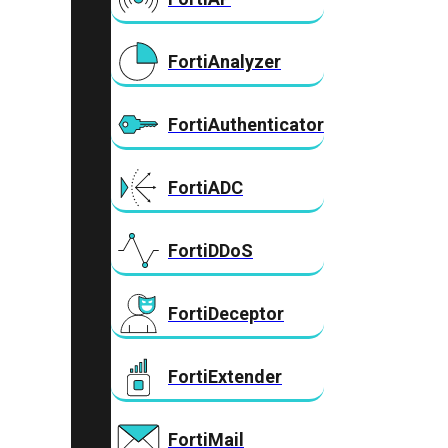
FortiAnalyzer
FortiAuthenticator
FortiADC
FortiDDoS
FortiDeceptor
FortiExtender
FortiMail