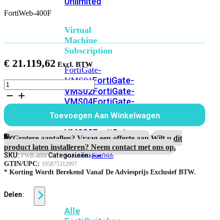
Unlimited
FortiWeb-400F
Virtual
Machine
Subscription
€
21.119,62
FortiGate-
FortiGate-
VMS01
FortiWeb-
VMS02
FortiGate-
400F
VMS04
FortiGate-
aantal
VMS08
FortiGate-
Toevoegen Aan Winkelwagen
VMS16
FortiGate-
VMS32
FortiGate-
Grotere aantallen? Vraag een offerte aan.
Wilt u dit
VMS
product laten installeren? Neem contact met ons op.
Unlimited
SKU:
Categorieën:
FWB-400F
FortiWeb
GTIN/UPC:
195875312997
* Korting Wordt Berekend Vanaf De Adviesprijs Exclusief BTW.
Switch
Delen:
Alle