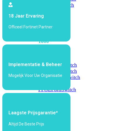
648F
FortiSwitch
648F-
18 Jaar Ervaring
FPOE
Officeel Fortinet Partner
FortiSwitch
1000
Series
FortiSwitch
Implementatie & Beheer
1024E
FortiSwitch
1048E
FortiSwitch
Mogelijk Voor Uw Organisatie
T1024E
FortiSwitch
T1024F-
FPOE
FortiSwitch
1048G
FortiSwitch
Laagste Prijsgarantie*
2000
Series
Altijd De Beste Prijs