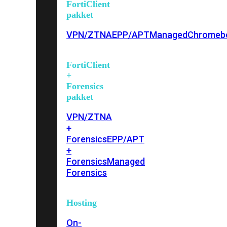
FortiClient
pakket
VPN/ZTNA
EPP/APT
Managed
Chromeb
FortiClient
+
Forensics
pakket
VPN/ZTNA
+
Forensics
EPP/APT
+
Forensics
Managed
Forensics
Hosting
On-