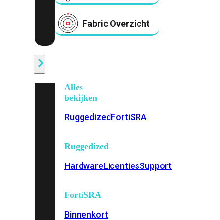
Fabric Overzicht
Industrieel
Alles
bekijken
Ruggedized
FortiSRA
Ruggedized
Hardware
Licenties
Support
FortiSRA
Binnenkort