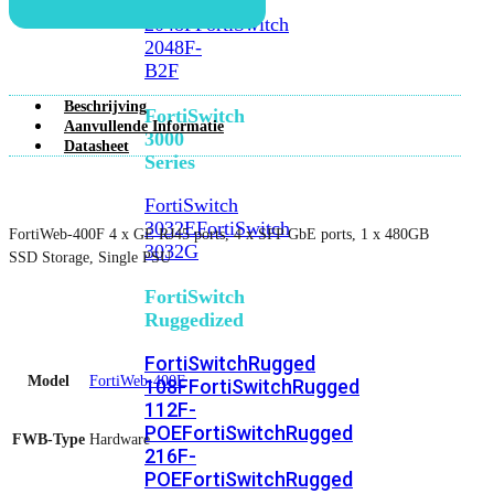
FortiSwitch
2048F
FortiSwitch
2048F-
B2F
Beschrijving
FortiSwitch
Aanvullende Informatie
3000
Datasheet
Series
FortiSwitch
3032E
FortiSwitch
FortiWeb-400F 4 x GE RJ45 ports, 4 x SFP GbE ports, 1 x 480GB
3032G
SSD Storage, Single PSU
FortiSwitch
Ruggedized
FortiSwitchRugged
Model
FortiWeb-400F
108F
FortiSwitchRugged
112F-
POE
FortiSwitchRugged
FWB-Type
Hardware
216F-
POE
FortiSwitchRugged