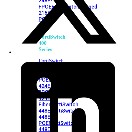
248E-
FPOE
FortiSwitchRugged
216F-
POE
FortiSwitch
400
Series
FortiSwitch
FortiSwitch
424E
424E-
POE
FortiSwitch
424E-
FPOE
FortiSwitch
424E-
Fiber
FortiSwitch
448E
FortiSwitch
448E-
POE
FortiSwitch
448E-