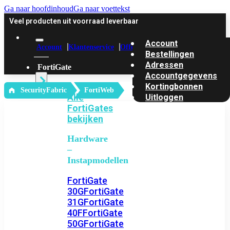
Ga naar hoofdinhoud
Ga naar voettekst
Veel producten uit voorraad leverbaar
Account
Account
Klantenservice
Offerte
Bestellingen
Adressen
FortiGate
Accountgegevens
Kortingbonnen
‎ SecurityFabric
FortiWeb
Alle
Uitloggen
FortiGates
bekijken
Hardware
–
Instapmodellen
FortiGate
30G
FortiGate
31G
FortiGate
40F
FortiGate
50G
FortiGate