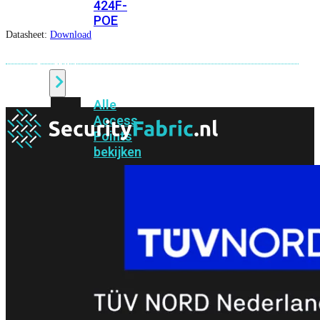
424F-
POE
Datasheet:
Download
WiFi
Alle
Access
Points
bekijken
Wi-
Fi
Generatie
Wi-
Fi
5
Wi-
Fi
6
Wi-
Fi