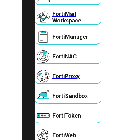
FortiMail
Workspace
FortiManager
FortiNAC
FortiProxy
FortiSandbox
FortiToken
FortiWeb