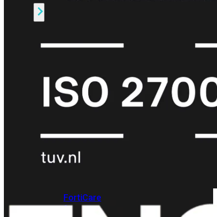
Alle
Licenties
bekijken
FortiCare
Support
FortiCare
Essentials
FortiCare
Premium
FortiCare
Elite
FortiCare
Upgrades
FortiCare
RMA
FortiCare
1