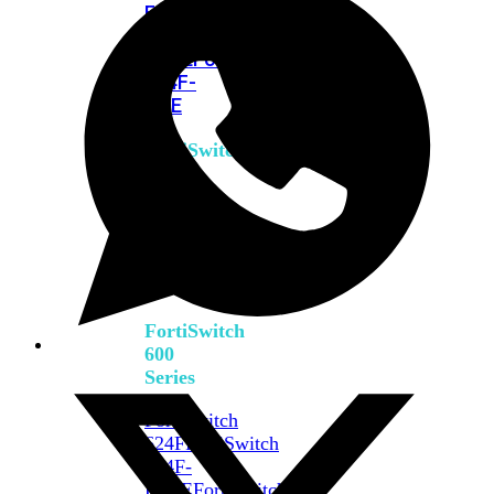
FPOE
FortiSwitch
M426E-
FPOE
FortiSwitchRugged
424F-
POE
FortiSwitch
500
Series
FortiSwitch
548D-
FPOE
FortiSwitch
600
Series
FortiSwitch
624F
FortiSwitch
624F-
FPOE
FortiSwitch