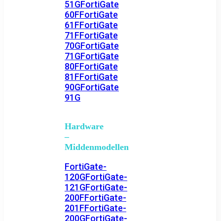
51G
FortiGate
60F
FortiGate
61F
FortiGate
71F
FortiGate
70G
FortiGate
71G
FortiGate
80F
FortiGate
81F
FortiGate
90G
FortiGate
91G
Hardware
–
Middenmodellen
FortiGate-
120G
FortiGate-
121G
FortiGate-
200F
FortiGate-
201F
FortiGate-
200G
FortiGate-