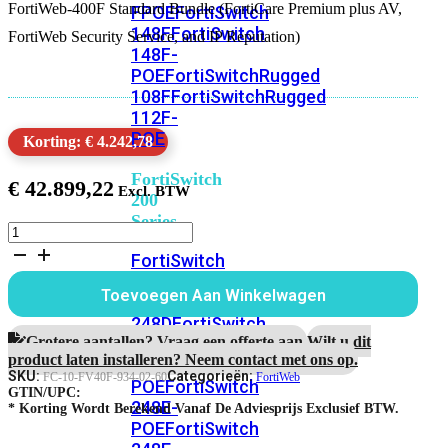
FortiWeb-400F Standard Bundle (FortiCare Premium plus AV,
FPOE
FortiSwitch
148F
FortiSwitch
FortiWeb Security Service, and IP Reputation)
148F-
POE
FortiSwitchRugged
108F
FortiSwitchRugged
112F-
POE
Korting: € 4.242,78
FortiSwitch
€
42.899,22
200
Series
FortiWeb-
400F
FortiSwitch
5
224D-
jaar
Toevoegen Aan Winkelwagen
FPOE
FortiSwitch
Standard
Bundle
248D
FortiSwitch
aantal
Grotere aantallen? Vraag een offerte aan.
Wilt u dit
224E
Fortiswitch
product laten installeren? Neem contact met ons op.
224E-
SKU:
Categorieën:
FC-10-FV40F-934-02-60
FortiWeb
POE
FortiSwitch
GTIN/UPC:
248E-
* Korting Wordt Berekend Vanaf De Adviesprijs Exclusief BTW.
POE
FortiSwitch