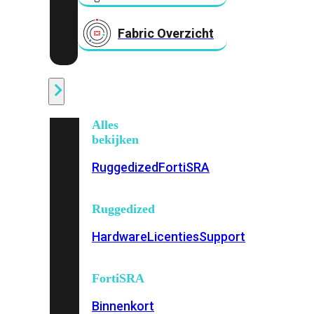
Fabric Overzicht
Industrieel
Alles
bekijken
Ruggedized
FortiSRA
Ruggedized
Hardware
Licenties
Support
FortiSRA
Binnenkort