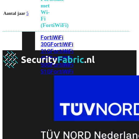
met
Wi-
Aantal jaar
5
Fi
(FortiWiFi)
FortiWiFi
30G
FortiWiFi
31G
FortiWiFi
40F
FortiWiFi
50G
FortiWiFi
51G
FortiWiFi
60F
FortiWiFi
61F
FortiWiFi
70G
FortiWiFi
71G
FortiWiFi
80F
FortiWiFi
81F
Licentie