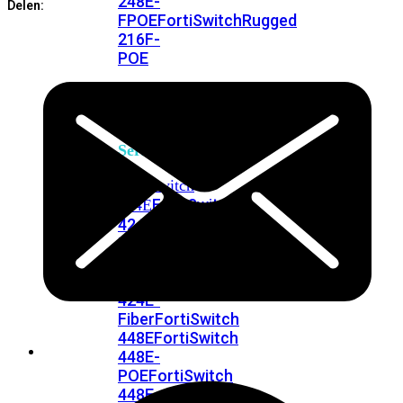
248E-
Delen:
FPOE
FortiSwitchRugged
216F-
POE
FortiSwitch
400
Series
FortiSwitch
FortiSwitch
424E
424E-
POE
FortiSwitch
424E-
FPOE
FortiSwitch
424E-
Fiber
FortiSwitch
448E
FortiSwitch
448E-
POE
FortiSwitch
448E-