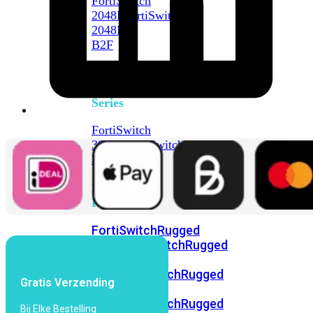
FortiSwitch
2048F
FortiSwitch
2048F-
B2F
FortiSwitch
3000
Series
FortiSwitch
3032E
FortiSwitch
3032G
FortiSwitch
Ruggedized
FortiSwitchRugged
108F
FortiSwitchRugged
112F-
POE
FortiSwitchRugged
Gratis Verzending
216F-
POE
FortiSwitchRugged
Bij Elke Bestelling