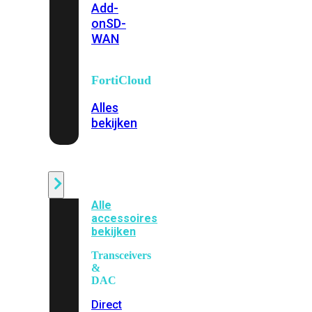
Add-
on
SD-
WAN
FortiCloud
Alles
bekijken
Accessoires
Alle
accessoires
bekijken
Transceivers
&
DAC
Direct