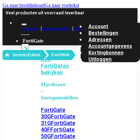
Ga naar hoofdinhoud
Ga naar voettekst
Veel producten uit voorraad leverbaar
Account
Account
Klantenservice
Offerte
Bestellingen
Adressen
FortiGate
Accountgegevens
Kortingbonnen
‎ SecurityFabric
FortiWeb
Alle
Uitloggen
FortiGates
bekijken
Hardware
–
Instapmodellen
FortiGate
30G
FortiGate
31G
FortiGate
40F
FortiGate
50G
FortiGate