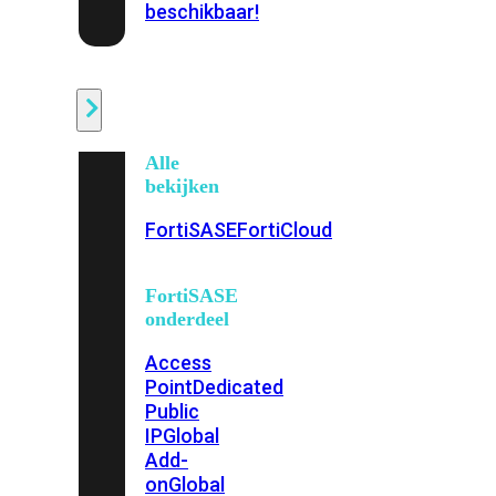
beschikbaar!
Cloud
Alle
bekijken
FortiSASE
FortiCloud
FortiSASE
onderdeel
Access
Point
Dedicated
Public
IP
Global
Add-
on
Global