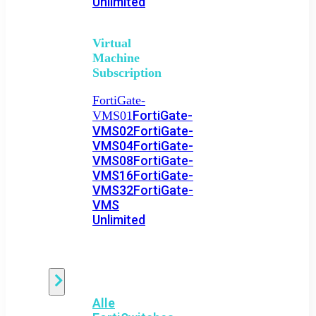
Unlimited
Virtual
Machine
Subscription
FortiGate-
FortiGate-
VMS01
VMS02
FortiGate-
VMS04
FortiGate-
VMS08
FortiGate-
VMS16
FortiGate-
VMS32
FortiGate-
VMS
Unlimited
Switch
Alle