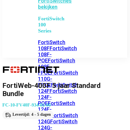
FortiSwitches
bekijken
FortiSwitch
100
Series
FortiSwitch
108F
FortiSwitch
108F-
POE
FortiSwitch
108F-
FPOE
FortiSwitch
110G-
FortiWeb-400F 5 jaar Standard
FPOE
FortiSwitch
124F
FortiSwitch
Bundle
124F-
POE
FortiSwitch
FC-10-FV40F-934-02-60
124F-
FPOE
FortiSwitch
Levertijd: 4 - 5 dagen
124G
FortiSwitch
124G-