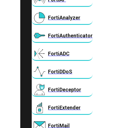
FortiAnalyzer
FortiAuthenticator
FortiADC
FortiDDoS
FortiDeceptor
FortiExtender
FortiMail