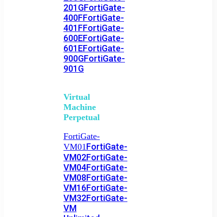
201G
FortiGate-
400F
FortiGate-
401F
FortiGate-
600E
FortiGate-
601E
FortiGate-
900G
FortiGate-
901G
Virtual
Machine
Perpetual
FortiGate-
FortiGate-
VM01
VM02
FortiGate-
VM04
FortiGate-
VM08
FortiGate-
VM16
FortiGate-
VM32
FortiGate-
VM