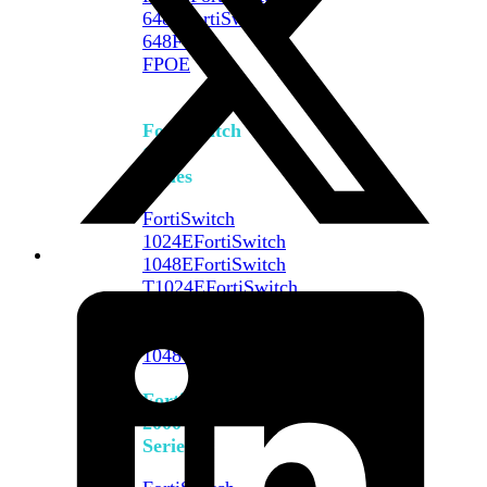
648F
FortiSwitch
648F-
FPOE
FortiSwitch
1000
Series
FortiSwitch
1024E
FortiSwitch
1048E
FortiSwitch
T1024E
FortiSwitch
T1024F-
FPOE
FortiSwitch
1048G
FortiSwitch
2000
Series