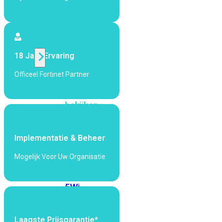
424F-
POE
WiFi
18 Jaar Ervaring
Alle
Officeel Fortinet Partner
Access
Points
bekijken
Wi-
Fi
Implementatie & Beheer
Generatie
Mogelijk Voor Uw Organisatie
Wi-
Fi
5
Wi-
Fi
6
Wi-
Fi
Laagste Prijsgarantie*