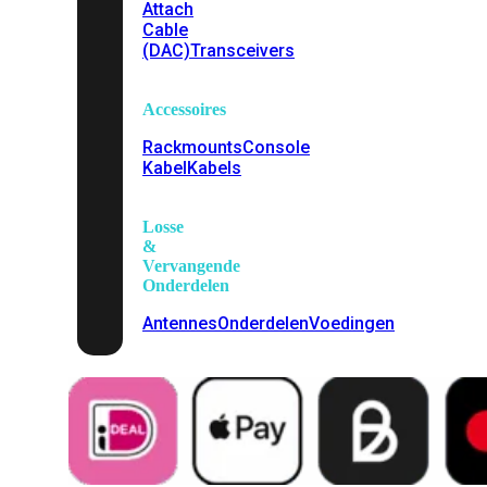
Attach
Cable
(DAC)
Transceivers
Accessoires
Rackmounts
Console
Kabel
Kabels
Losse
&
Vervangende
Onderdelen
Antennes
Onderdelen
Voedingen