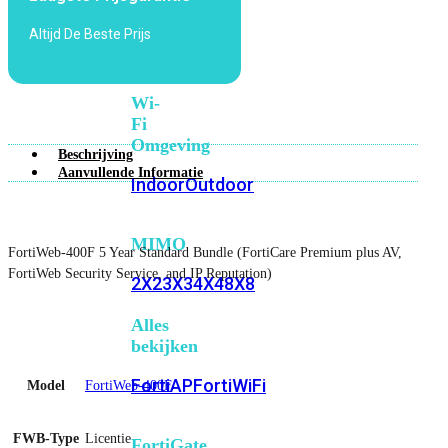
6E
Wi-
Altijd De Beste Prijs
Fi
7
Wi-
Fi
Omgeving
Beschrijving
Aanvullende Informatie
Indoor
Outdoor
MIMO
FortiWeb-400F 5 Year Standard Bundle (FortiCare Premium plus AV,
FortiWeb Security Service, and IP Reputation)
2X2
3X3
4X4
8X8
Alles
bekijken
FortiAP
FortiWiFi
Model
FortiWeb-400F
FWB-Type
Licentie
FortiGate