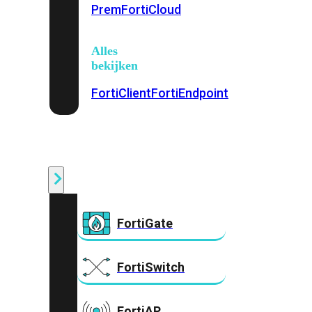
Prem
FortiCloud
Alles
bekijken
FortiClient
FortiEndpoint
Security
Fabric
Producten
FortiGate
FortiSwitch
FortiAP