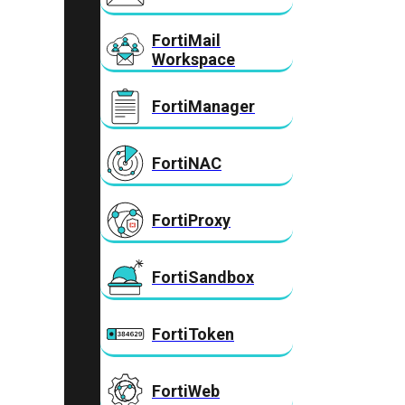
FortiMail
Workspace
FortiManager
FortiNAC
FortiProxy
FortiSandbox
FortiToken
FortiWeb