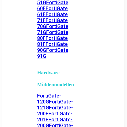
51G
FortiGate
60F
FortiGate
61F
FortiGate
71F
FortiGate
70G
FortiGate
71G
FortiGate
80F
FortiGate
81F
FortiGate
90G
FortiGate
91G
Hardware
–
Middenmodellen
FortiGate-
120G
FortiGate-
121G
FortiGate-
200F
FortiGate-
201F
FortiGate-
200G
FortiGate-