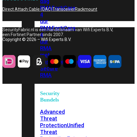
dag
RMA
FortiCare
Direct Attach Cable (DAC)
Transceiver
Rackmount
4
uur
RMA
FortiCare
SecurityFabric.nl is een handelsnaam van Wifi Experts B.V,
4
een Fortinet Partner sinds 2007.
Copyright © 2026 – Wifi Experts B.V.
uur
RMA
met
onsite
FortiCare
Secure
RMA
Security
Bundels
Advanced
Threat
Protection
Unified
Threat