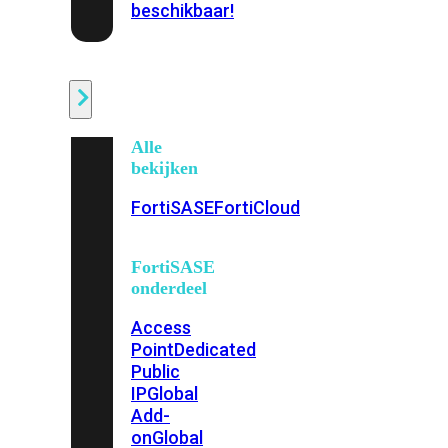
beschikbaar!
Cloud
Alle
bekijken
FortiSASE
FortiCloud
FortiSASE
onderdeel
Access
Point
Dedicated
Public
IP
Global
Add-
on
Global