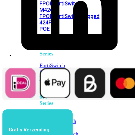
FPOE
FortiSwitch
M426E-
FPOE
FortiSwitchRugged
424F-
POE
FortiSwitch
500
Series
FortiSwitch
548D-
FPOE
FortiSwitch
600
Series
FortiSwitch
624F
FortiSwitch
624F-
Gratis Verzending
FPOE
FortiSwitch