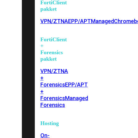
FortiClient
pakket
VPN/ZTNA
EPP/APT
Managed
Chromeb
FortiClient
+
Forensics
pakket
VPN/ZTNA
+
Forensics
EPP/APT
+
Forensics
Managed
Forensics
Hosting
On-