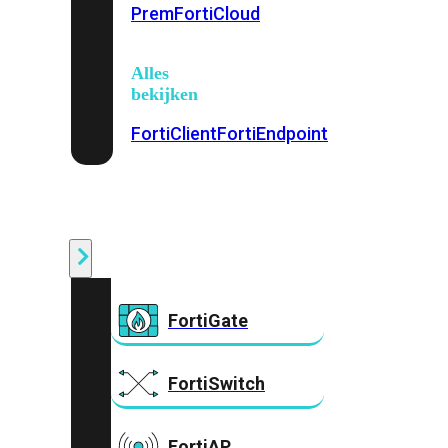
Prem
FortiCloud
Alles
bekijken
FortiClient
FortiEndpoint
Security
Fabric
Producten
FortiGate
FortiSwitch
FortiAP