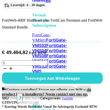
Unlimited
Levertijd: 4 - 10 dagen
Virtual
Machine
FortiWeb-400F Hardware plus FortiCare Premium and FortiWeb
Subscription
Standard Bundle
FortiGate-
FortiGate-
VMS01
VMS02
FortiGate-
VMS04
FortiGate-
€
49.404,82
VMS08
FortiGate-
VMS16
FortiGate-
FortiWeb-
VMS32
FortiGate-
400F
VMS
Hardware
plus
Unlimited
Toevoegen Aan Winkelwagen
3
jaar
FortiCare
Grotere aantallen? Vraag een offerte aan.
Wilt u dit
Switch
Premium
product laten installeren? Neem contact met ons op.
and
SKU:
Categorieën:
FWB-400F-BDL-934-36
FortiWeb
FortiWeb
GTIN/UPC:
195875313499
Alle
Standard
* Korting Wordt Berekend Vanaf De Adviesprijs Exclusief BTW.