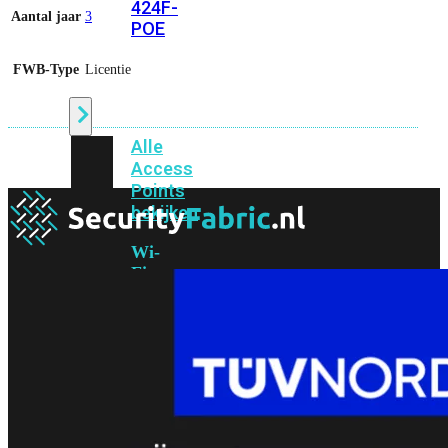
424F-
Aantal jaar
3
POE
FWB-Type
Licentie
WiFi
Alle
Access
Points
bekijken
Wi-
Fi
Generatie
Wi-
Fi
5
Wi-
Fi
6
Wi-
Fi