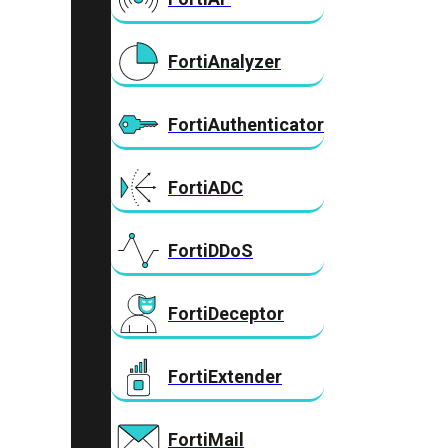
FortiAnalyzer
FortiAuthenticator
FortiADC
FortiDDoS
FortiDeceptor
FortiExtender
FortiMail