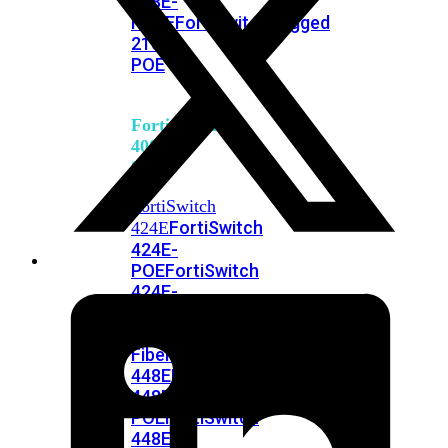
248E-
FPOE
FortiSwitchRugged
216F-
POE
FortiSwitch
400
Series
FortiSwitch
FortiSwitch
424E
424E-
POE
FortiSwitch
424E-
FPOE
FortiSwitch
424E-
Fiber
FortiSwitch
448E
FortiSwitch
448E-
POE
FortiSwitch
448E-