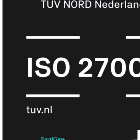
6E
Wi-
Fi
7
Wi-
Fi
Omgeving
Indoor
Outdoor
MIMO
2X2
3X3
4X4
8X8
Alles
bekijken
FortiAP
FortiWiFi
FortiGate