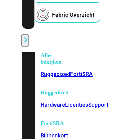
Fabric Overzicht
Industrieel
Alles
bekijken
Ruggedized
FortiSRA
Ruggedized
Hardware
Licenties
Support
FortiSRA
Binnenkort