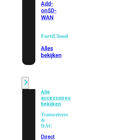
Add-
on
SD-
WAN
FortiCloud
Alles
bekijken
Accessoires
Alle
accessoires
bekijken
Transceivers
&
DAC
Direct