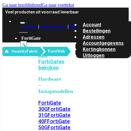
Ga naar hoofdinhoud
Ga naar voettekst
Veel producten uit voorraad leverbaar
Account
Account
Klantenservice
Offerte
Bestellingen
Adressen
FortiGate
Accountgegevens
Kortingbonnen
‎ SecurityFabric
FortiWeb
Alle
Uitloggen
FortiGates
bekijken
Hardware
–
Instapmodellen
FortiGate
30G
FortiGate
31G
FortiGate
40F
FortiGate
50G
FortiGate