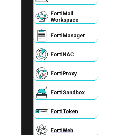
FortiMail
Workspace
FortiManager
FortiNAC
FortiProxy
FortiSandbox
FortiToken
FortiWeb