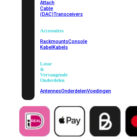
Attach
Cable
(DAC)
Transceivers
Accessoires
Rackmounts
Console
Kabel
Kabels
Losse
&
Vervangende
Onderdelen
Antennes
Onderdelen
Voedingen