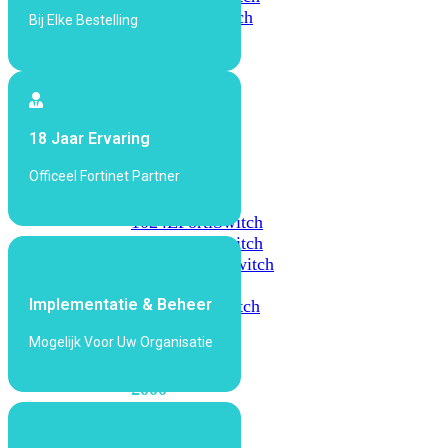
648F
FortiSwitch
Bij Elke Bestelling
648F-
FPOE
FortiSwitch
18 Jaar Ervaring
1000
Series
Officeel Fortinet Partner
FortiSwitch
1024E
FortiSwitch
1048E
FortiSwitch
T1024E
FortiSwitch
T1024F-
Implementatie & Beheer
FPOE
FortiSwitch
1048G
Mogelijk Voor Uw Organisatie
FortiSwitch
2000
Series