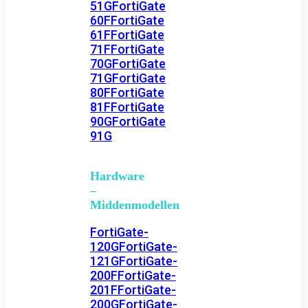
51G
FortiGate
60F
FortiGate
61F
FortiGate
71F
FortiGate
70G
FortiGate
71G
FortiGate
80F
FortiGate
81F
FortiGate
90G
FortiGate
91G
Hardware
–
Middenmodellen
FortiGate-
120G
FortiGate-
121G
FortiGate-
200F
FortiGate-
201F
FortiGate-
200G
FortiGate-