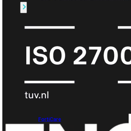
Alle
Licenties
bekijken
FortiCare
Support
FortiCare
Essentials
FortiCare
Premium
FortiCare
Elite
FortiCare
Upgrades
FortiCare
RMA
FortiCare
1