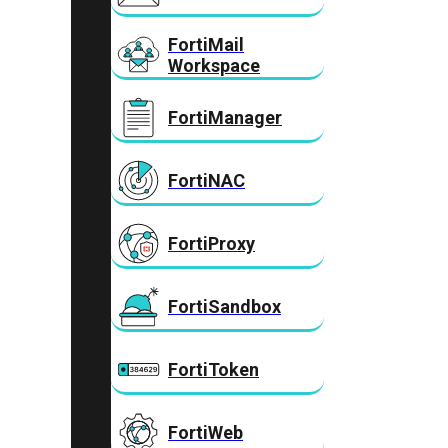
FortiMail
Workspace
FortiManager
FortiNAC
FortiProxy
FortiSandbox
FortiToken
FortiWeb