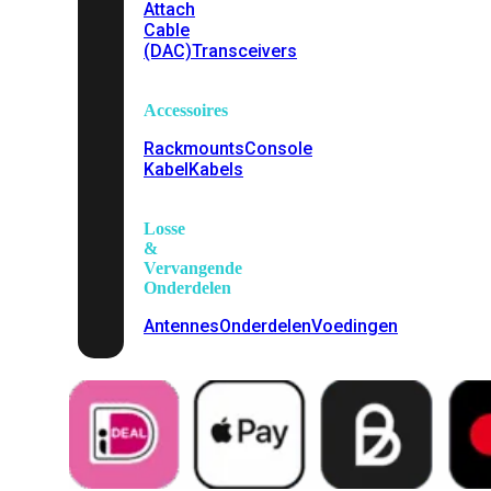
Attach
Cable
(DAC)
Transceivers
Accessoires
Rackmounts
Console
Kabel
Kabels
Losse
&
Vervangende
Onderdelen
Antennes
Onderdelen
Voedingen