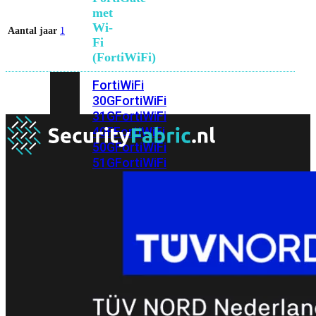
met
Wi-
Aantal jaar
1
Fi
(FortiWiFi)
FortiWiFi
30G
FortiWiFi
31G
FortiWiFi
40F
FortiWiFi
50G
FortiWiFi
51G
FortiWiFi
60F
FortiWiFi
61F
FortiWiFi
70G
FortiWiFi
71G
FortiWiFi
80F
FortiWiFi
81F
Licentie