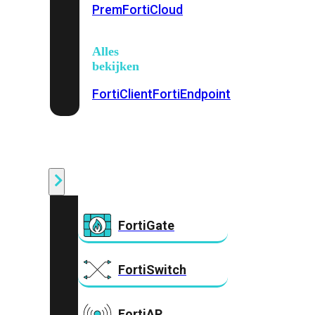
Prem
FortiCloud
Alles
bekijken
FortiClient
FortiEndpoint
Security
Fabric
Producten
FortiGate
FortiSwitch
FortiAP