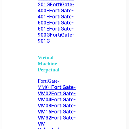
201G
FortiGate-
400F
FortiGate-
401F
FortiGate-
600E
FortiGate-
601E
FortiGate-
900G
FortiGate-
901G
Virtual
Machine
Perpetual
FortiGate-
FortiGate-
VM01
VM02
FortiGate-
VM04
FortiGate-
VM08
FortiGate-
VM16
FortiGate-
VM32
FortiGate-
VM