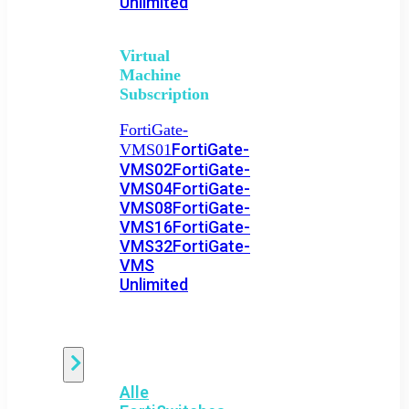
Unlimited
Virtual
Machine
Subscription
FortiGate-
FortiGate-
VMS01
VMS02
FortiGate-
VMS04
FortiGate-
VMS08
FortiGate-
VMS16
FortiGate-
VMS32
FortiGate-
VMS
Unlimited
Switch
Alle