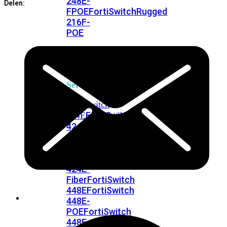
248E-
Delen:
FPOE
FortiSwitchRugged
216F-
POE
FortiSwitch
400
Series
FortiSwitch
FortiSwitch
424E
424E-
POE
FortiSwitch
424E-
FPOE
FortiSwitch
424E-
Fiber
FortiSwitch
448E
FortiSwitch
448E-
POE
FortiSwitch
448E-