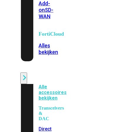
Add-
on
SD-
WAN
FortiCloud
Alles
bekijken
Accessoires
Alle
accessoires
bekijken
Transceivers
&
DAC
Direct