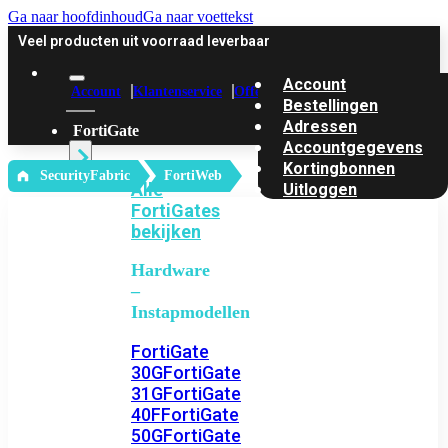
Ga naar hoofdinhoud
Ga naar voettekst
Veel producten uit voorraad leverbaar
Account
Account
Klantenservice
Offerte
Bestellingen
Adressen
FortiGate
Accountgegevens
Kortingbonnen
‎ SecurityFabric
FortiWeb
Alle
Uitloggen
FortiGates
bekijken
Hardware
–
Instapmodellen
FortiGate
30G
FortiGate
31G
FortiGate
40F
FortiGate
50G
FortiGate