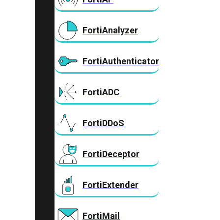
FortiAnalyzer
FortiAuthenticator
FortiADC
FortiDDoS
FortiDeceptor
FortiExtender
FortiMail