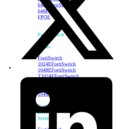
648F
FortiSwitch
648F-
FPOE
FortiSwitch
1000
Series
FortiSwitch
1024E
FortiSwitch
1048E
FortiSwitch
T1024E
FortiSwitch
T1024F-
FPOE
FortiSwitch
1048G
FortiSwitch
2000
Series