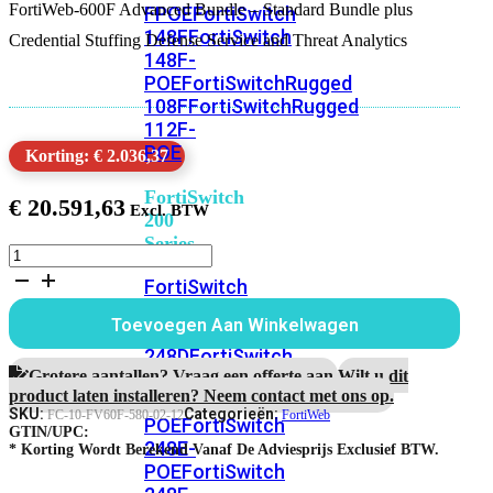
FortiWeb-600F Advanced Bundle – Standard Bundle plus
FPOE
FortiSwitch
148F
FortiSwitch
Credential Stuffing Defense Service and Threat Analytics
148F-
POE
FortiSwitchRugged
108F
FortiSwitchRugged
112F-
POE
Korting: € 2.036,37
FortiSwitch
€
20.591,63
200
Series
FortiWeb-
600F
FortiSwitch
1
224D-
jaar
Toevoegen Aan Winkelwagen
FPOE
FortiSwitch
Advanced
Bundle
248D
FortiSwitch
aantal
Grotere aantallen? Vraag een offerte aan.
Wilt u dit
224E
Fortiswitch
product laten installeren? Neem contact met ons op.
224E-
SKU:
Categorieën:
FC-10-FV60F-580-02-12
FortiWeb
POE
FortiSwitch
GTIN/UPC:
248E-
* Korting Wordt Berekend Vanaf De Adviesprijs Exclusief BTW.
POE
FortiSwitch