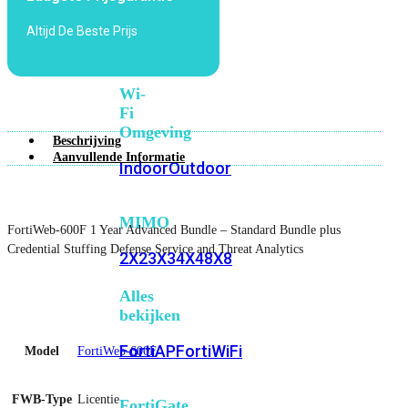
6E
Wi-
Altijd De Beste Prijs
Fi
7
Wi-
Fi
Omgeving
Beschrijving
Aanvullende Informatie
Indoor
Outdoor
MIMO
FortiWeb-600F 1 Year Advanced Bundle – Standard Bundle plus
Credential Stuffing Defense Service and Threat Analytics
2X2
3X3
4X4
8X8
Alles
bekijken
FortiAP
FortiWiFi
Model
FortiWeb-600F
FWB-Type
Licentie
FortiGate