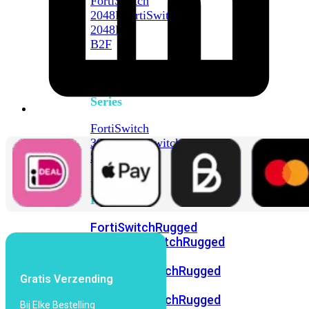
FortiSwitch
2048F
FortiSwitch
2048F-
B2F
FortiSwitch
3000
Series
FortiSwitch
3032E
FortiSwitch
3032G
FortiSwitch
Ruggedized
FortiSwitchRugged
108F
FortiSwitchRugged
112F-
POE
FortiSwitchRugged
Gratis Verzending
216F-
POE
FortiSwitchRugged
Bij Elke Bestelling