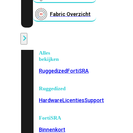
Fabric Overzicht
Industrieel
Alles
bekijken
Ruggedized
FortiSRA
Ruggedized
Hardware
Licenties
Support
FortiSRA
Binnenkort