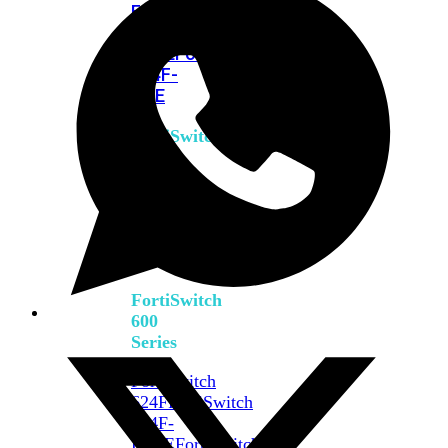
FPOE
FortiSwitch
M426E-
FPOE
FortiSwitchRugged
424F-
POE
FortiSwitch
500
Series
FortiSwitch
548D-
FPOE
FortiSwitch
600
Series
FortiSwitch
624F
FortiSwitch
624F-
FPOE
FortiSwitch