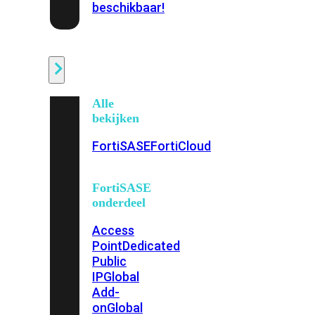
beschikbaar!
Cloud
Alle
bekijken
FortiSASE
FortiCloud
FortiSASE
onderdeel
Access
Point
Dedicated
Public
IP
Global
Add-
on
Global