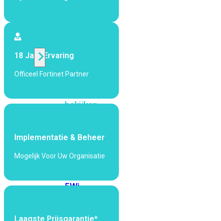
424F-
POE
WiFi
18 Jaar Ervaring
Alle
Officeel Fortinet Partner
Access
Points
bekijken
Wi-
Fi
Implementatie & Beheer
Generatie
Mogelijk Voor Uw Organisatie
Wi-
Fi
5
Wi-
Fi
6
Wi-
Fi
Laagste Prijsgarantie*