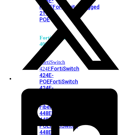
248E-
FPOE
FortiSwitchRugged
216F-
POE
FortiSwitch
400
Series
FortiSwitch
FortiSwitch
424E
424E-
POE
FortiSwitch
424E-
FPOE
FortiSwitch
424E-
Fiber
FortiSwitch
448E
FortiSwitch
448E-
POE
FortiSwitch
448E-