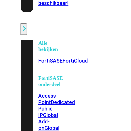
beschikbaar!
Cloud
Alle
bekijken
FortiSASE
FortiCloud
FortiSASE
onderdeel
Access
Point
Dedicated
Public
IP
Global
Add-
on
Global