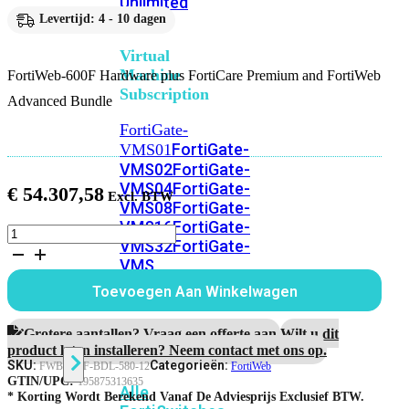
Unlimited
Levertijd: 4 - 10 dagen
Virtual
Machine
FortiWeb-600F Hardware plus FortiCare Premium and FortiWeb
Subscription
Advanced Bundle
FortiGate-
FortiGate-
VMS01
VMS02
FortiGate-
VMS04
FortiGate-
€
54.307,58
VMS08
FortiGate-
VMS16
FortiGate-
FortiWeb-
VMS32
FortiGate-
600F
VMS
Hardware
plus
Unlimited
Toevoegen Aan Winkelwagen
1
jaar
FortiCare
Grotere aantallen? Vraag een offerte aan.
Wilt u dit
Switch
Premium
product laten installeren? Neem contact met ons op.
and
SKU:
Categorieën:
FWB-600F-BDL-580-12
FortiWeb
FortiWeb
GTIN/UPC:
195875313635
Alle
Advanced
* Korting Wordt Berekend Vanaf De Adviesprijs Exclusief BTW.