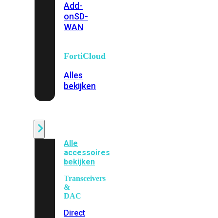
Add-
on
SD-
WAN
FortiCloud
Alles
bekijken
Accessoires
Alle
accessoires
bekijken
Transceivers
&
DAC
Direct