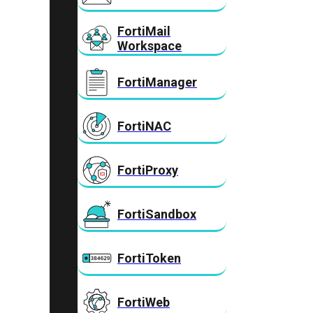
FortiMail
Workspace
FortiManager
FortiNAC
FortiProxy
FortiSandbox
FortiToken
FortiWeb