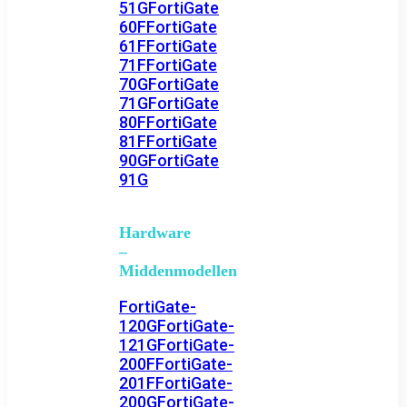
51G
FortiGate
60F
FortiGate
61F
FortiGate
71F
FortiGate
70G
FortiGate
71G
FortiGate
80F
FortiGate
81F
FortiGate
90G
FortiGate
91G
Hardware
–
Middenmodellen
FortiGate-
120G
FortiGate-
121G
FortiGate-
200F
FortiGate-
201F
FortiGate-
200G
FortiGate-