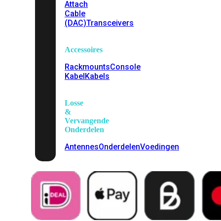
Attach
Cable
(DAC)
Transceivers
Accessoires
Rackmounts
Console
Kabel
Kabels
Losse
&
Vervangende
Onderdelen
Antennes
Onderdelen
Voedingen