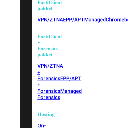
FortiClient
pakket
VPN/ZTNA
EPP/APT
Managed
Chromeb
FortiClient
+
Forensics
pakket
VPN/ZTNA
+
Forensics
EPP/APT
+
Forensics
Managed
Forensics
Hosting
On-