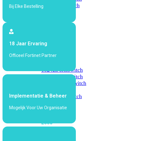
648F
FortiSwitch
Bij Elke Bestelling
648F-
FPOE
FortiSwitch
18 Jaar Ervaring
1000
Series
Officeel Fortinet Partner
FortiSwitch
1024E
FortiSwitch
1048E
FortiSwitch
T1024E
FortiSwitch
T1024F-
Implementatie & Beheer
FPOE
FortiSwitch
1048G
Mogelijk Voor Uw Organisatie
FortiSwitch
2000
Series