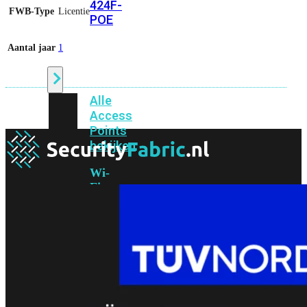
424F-
FWB-Type
Licentie
POE
Aantal jaar
1
WiFi
Alle
Access
Points
bekijken
Wi-
Fi
Generatie
Wi-
Fi
5
Wi-
Fi
6
Wi-
Fi