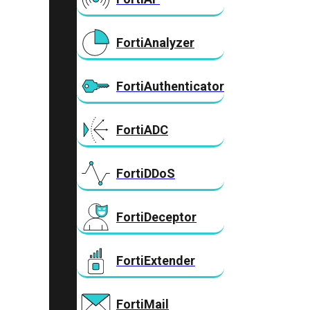
FortiAnalyzer
FortiAuthenticator
FortiADC
FortiDDoS
FortiDeceptor
FortiExtender
FortiMail