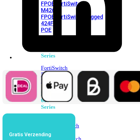
FPOE
FortiSwitch
M426E-
FPOE
FortiSwitchRugged
424F-
POE
FortiSwitch
500
Series
FortiSwitch
548D-
FPOE
FortiSwitch
600
Series
FortiSwitch
624F
FortiSwitch
624F-
Gratis Verzending
FPOE
FortiSwitch