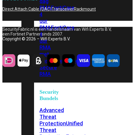
dag
RMA
FortiCare
Direct Attach Cable (DAC)
Transceiver
Rackmount
4
uur
RMA
FortiCare
SecurityFabric.nl is een handelsnaam van Wifi Experts B.V,
4
een Fortinet Partner sinds 2007.
Copyright © 2026 – Wifi Experts B.V.
uur
RMA
met
onsite
FortiCare
Secure
RMA
Security
Bundels
Advanced
Threat
Protection
Unified
Threat