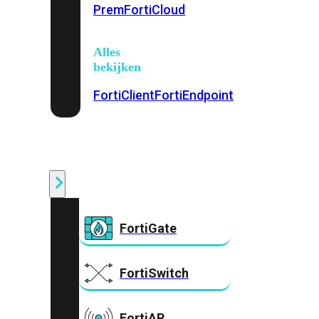
Prem
FortiCloud
Alles
bekijken
FortiClient
FortiEndpoint
Security
Fabric
Producten
FortiGate
FortiSwitch
FortiAP