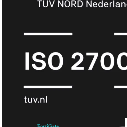
6E
Wi-
Fi
7
Wi-
Fi
Omgeving
Indoor
Outdoor
MIMO
2X2
3X3
4X4
8X8
Alles
bekijken
FortiAP
FortiWiFi
FortiGate