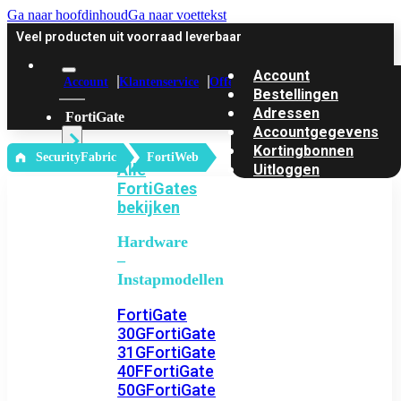
Ga naar hoofdinhoud
Ga naar voettekst
Veel producten uit voorraad leverbaar
Account
Account
Klantenservice
Offerte
Bestellingen
Adressen
FortiGate
Accountgegevens
Kortingbonnen
‎ SecurityFabric
FortiWeb
Alle
Uitloggen
FortiGates
bekijken
Hardware
–
Instapmodellen
FortiGate
30G
FortiGate
31G
FortiGate
40F
FortiGate
50G
FortiGate