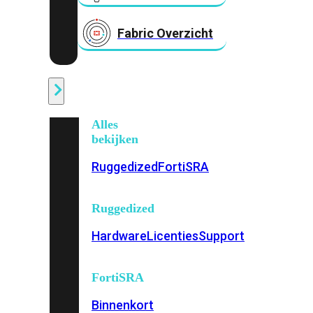
Fabric Overzicht
Industrieel
Alles
bekijken
Ruggedized
FortiSRA
Ruggedized
Hardware
Licenties
Support
FortiSRA
Binnenkort