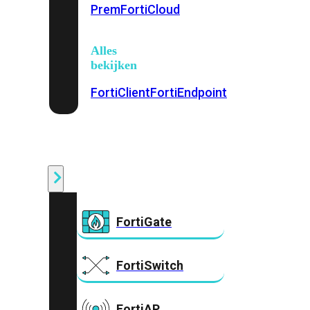
Prem
FortiCloud
Alles
bekijken
FortiClient
FortiEndpoint
Security
Fabric
Producten
FortiGate
FortiSwitch
FortiAP