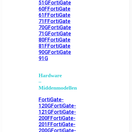
51G
FortiGate
60F
FortiGate
61F
FortiGate
71F
FortiGate
70G
FortiGate
71G
FortiGate
80F
FortiGate
81F
FortiGate
90G
FortiGate
91G
Hardware
–
Middenmodellen
FortiGate-
120G
FortiGate-
121G
FortiGate-
200F
FortiGate-
201F
FortiGate-
200G
FortiGate-