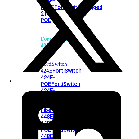
248E-
FPOE
FortiSwitchRugged
216F-
POE
FortiSwitch
400
Series
FortiSwitch
FortiSwitch
424E
424E-
POE
FortiSwitch
424E-
FPOE
FortiSwitch
424E-
Fiber
FortiSwitch
448E
FortiSwitch
448E-
POE
FortiSwitch
448E-