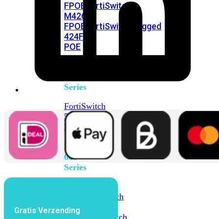
FPOE
FortiSwitch
M426E-
FPOE
FortiSwitchRugged
424F-
POE
FortiSwitch
500
Series
FortiSwitch
548D-
FPOE
FortiSwitch
600
Series
FortiSwitch
624F
FortiSwitch
624F-
Gratis Verzending
FPOE
FortiSwitch