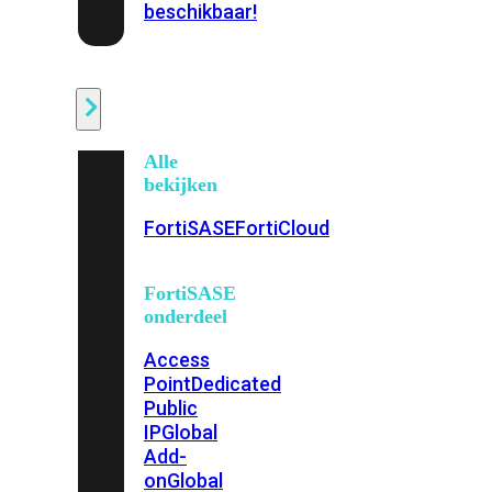
beschikbaar!
Cloud
Alle
bekijken
FortiSASE
FortiCloud
FortiSASE
onderdeel
Access
Point
Dedicated
Public
IP
Global
Add-
on
Global