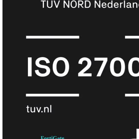
6E
Wi-
Fi
7
Wi-
Fi
Omgeving
Indoor
Outdoor
MIMO
2X2
3X3
4X4
8X8
Alles
bekijken
FortiAP
FortiWiFi
FortiGate