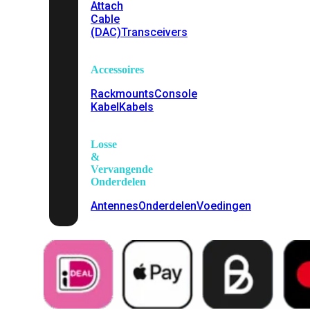
Attach
Cable
(DAC)
Transceivers
Accessoires
Rackmounts
Console
Kabel
Kabels
Losse
&
Vervangende
Onderdelen
Antennes
Onderdelen
Voedingen