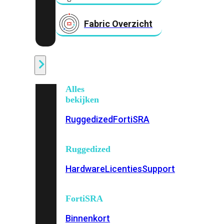
Fabric Overzicht
Industrieel
Alles
bekijken
Ruggedized
FortiSRA
Ruggedized
Hardware
Licenties
Support
FortiSRA
Binnenkort