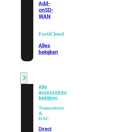
Add-
on
SD-
WAN
FortiCloud
Alles
bekijken
Accessoires
Alle
accessoires
bekijken
Transceivers
&
DAC
Direct