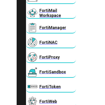
FortiMail
Workspace
FortiManager
FortiNAC
FortiProxy
FortiSandbox
FortiToken
FortiWeb