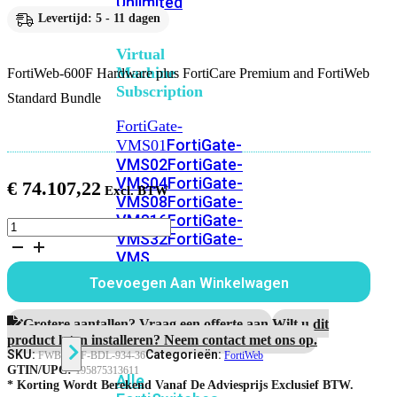
Unlimited
Levertijd: 5 - 11 dagen
Virtual
Machine
FortiWeb-600F Hardware plus FortiCare Premium and FortiWeb
Subscription
Standard Bundle
FortiGate-
FortiGate-
VMS01
VMS02
FortiGate-
VMS04
FortiGate-
€
74.107,22
VMS08
FortiGate-
VMS16
FortiGate-
FortiWeb-
VMS32
FortiGate-
600F
VMS
Hardware
plus
Unlimited
Toevoegen Aan Winkelwagen
3
jaar
FortiCare
Grotere aantallen? Vraag een offerte aan.
Wilt u dit
Switch
Premium
product laten installeren? Neem contact met ons op.
and
SKU:
Categorieën:
FWB-600F-BDL-934-36
FortiWeb
FortiWeb
GTIN/UPC:
195875313611
Alle
Standard
* Korting Wordt Berekend Vanaf De Adviesprijs Exclusief BTW.