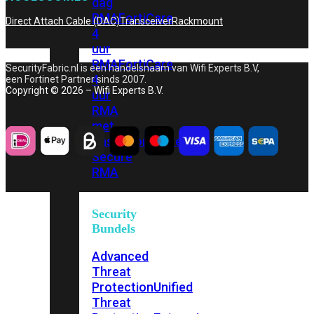
dag
RMA
FortiCare
Direct Attach Cable (DAC)
Transceiver
Rackmount
4
uur
RMA
FortiCare
SecurityFabric.nl is een handelsnaam van Wifi Experts B.V,
4
een Fortinet Partner sinds 2007.
Copyright © 2026 – Wifi Experts B.V.
uur
RMA
met
onsite
FortiCare
Secure
RMA
Security
Bundels
Advanced
Threat
Protection
Unified
Threat