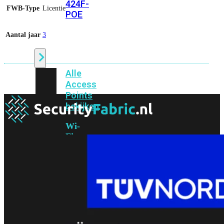
424F-
FWB-Type
Licentie
POE
Aantal jaar
3
WiFi
Alle
Access
Points
bekijken
Wi-
Fi
Generatie
Wi-
Fi
5
Wi-
Fi
6
Wi-
Fi