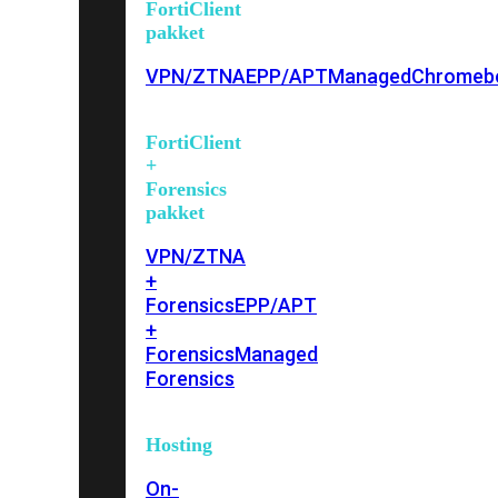
FortiClient
pakket
VPN/ZTNA
EPP/APT
Managed
Chromeb
FortiClient
+
Forensics
pakket
VPN/ZTNA
+
Forensics
EPP/APT
+
Forensics
Managed
Forensics
Hosting
On-