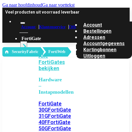
Ga naar hoofdinhoud
Ga naar voettekst
Veel producten uit voorraad leverbaar
Account
Account
Klantenservice
Offerte
Bestellingen
Adressen
FortiGate
Accountgegevens
Kortingbonnen
‎ SecurityFabric
FortiWeb
Alle
Uitloggen
FortiGates
bekijken
Hardware
–
Instapmodellen
FortiGate
30G
FortiGate
31G
FortiGate
40F
FortiGate
50G
FortiGate