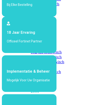
648F
FortiSwitch
Bij Elke Bestelling
648F-
FPOE
FortiSwitch
18 Jaar Ervaring
1000
Series
Officeel Fortinet Partner
FortiSwitch
1024E
FortiSwitch
1048E
FortiSwitch
T1024E
FortiSwitch
T1024F-
Implementatie & Beheer
FPOE
FortiSwitch
1048G
Mogelijk Voor Uw Organisatie
FortiSwitch
2000
Series