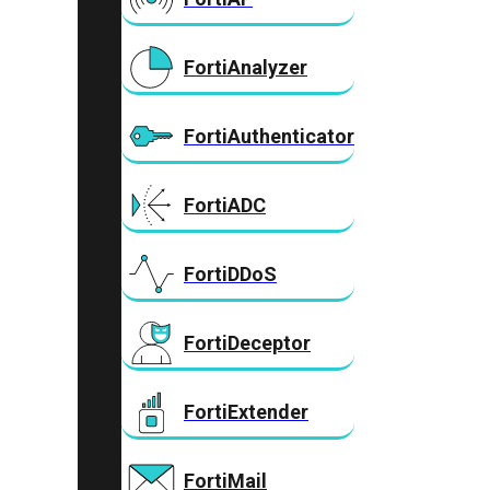
FortiAnalyzer
FortiAuthenticator
FortiADC
FortiDDoS
FortiDeceptor
FortiExtender
FortiMail