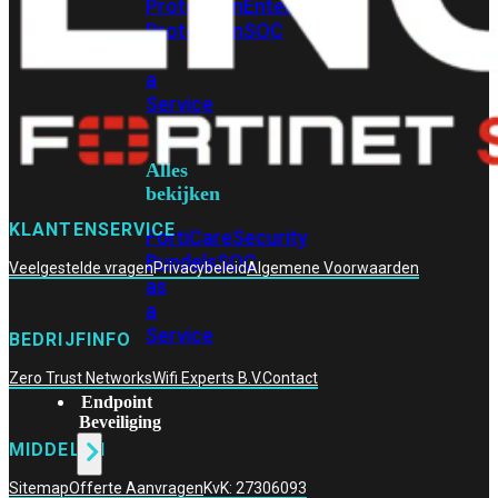
Protection
Enterprise
Protection
SOC
as
a
Service
Alles
bekijken
KLANTENSERVICE
FortiCare
Security
Bundels
SOC
Veelgestelde vragen
Privacybeleid
Algemene Voorwaarden
as
a
Service
BEDRIJFINFO
Zero Trust Networks
Wifi Experts B.V.
Contact
Endpoint
Beveiliging
MIDDELEN
Sitemap
Offerte Aanvragen
KvK: 27306093