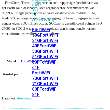
+ FortiGuard Threat Intelligence en stelt rapportages beschikbaar via
met
het FortiCloud dashboard. Met gegarandeerde beschikbaarheid van
Wi-
99,99%, “single pane” portal en vaste escalatietijden middels SLAs,
Fi
biedt SOCaaS organisaties directe toegang tot beveiligingsspecialisten
(FortiWiFi)
zonder eigen SOC-infrastructuur. SOCaaS is gecertificeerd volgens ISO
27001 en SOC 2 waarmee wordt voldaan aan internationale normen
FortiWiFi
voor informatiebeveiliging en compliance.
30G
FortiWiFi
31G
FortiWiFi
40F
FortiWiFi
50G
FortiWiFi
51G
FortiWiFi
Model
FortiWeb-VMS 1 CPU
60F
FortiWiFi
61F
FortiWiFi
Aantal jaar
1
70G
FortiWiFi
71G
FortiWiFi
80F
FortiWiFi
81F
Datasheet:
download
Licentie