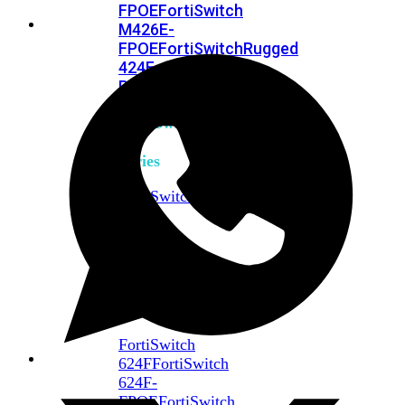
FPOE
FortiSwitch
M426E-
FPOE
FortiSwitchRugged
424F-
POE
FortiSwitch
500
Series
FortiSwitch
548D-
FPOE
FortiSwitch
600
Series
FortiSwitch
624F
FortiSwitch
624F-
FPOE
FortiSwitch