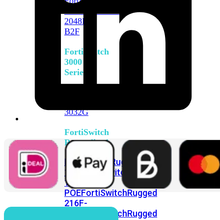
FortiSwitch
2048F
FortiSwitch
2048F-
B2F
FortiSwitch
3000
Series
FortiSwitch
3032E
FortiSwitch
3032G
FortiSwitch
Ruggedized
FortiSwitchRugged
108F
FortiSwitchRugged
112F-
POE
FortiSwitchRugged
216F-
POE
FortiSwitchRugged