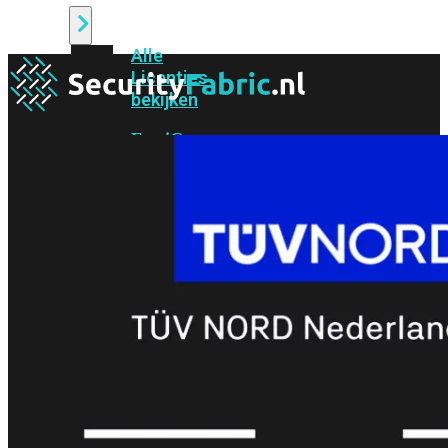
Alle
Licenties
bekijken
FortiCare
Support
FortiCare
Essentials
FortiCare
Premium
FortiCare
Elite
FortiCare
Upgrades
FortiCare
RMA
FortiCare
1