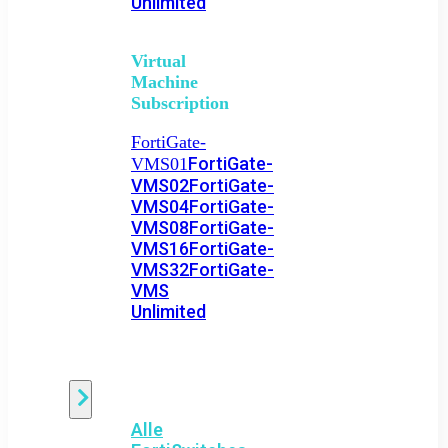
Unlimited
Virtual
Machine
Subscription
FortiGate-
FortiGate-
VMS01
VMS02
FortiGate-
VMS04
FortiGate-
VMS08
FortiGate-
VMS16
FortiGate-
VMS32
FortiGate-
VMS
Unlimited
Switch
Alle