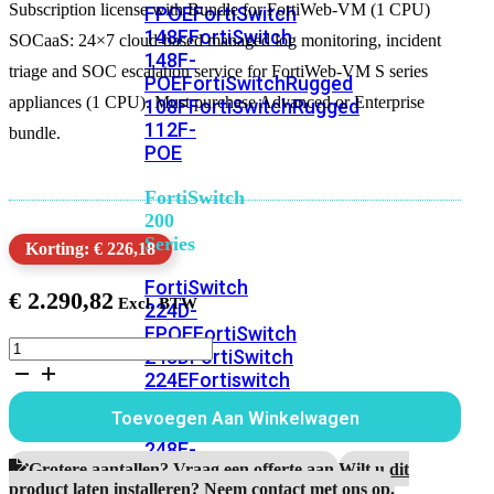
Subscription license with Bundle for FortiWeb-VM (1 CPU)
FPOE
FortiSwitch
148F
FortiSwitch
SOCaaS: 24×7 cloud-based managed log monitoring, incident
148F-
triage and SOC escalation service for FortiWeb-VM S series
POE
FortiSwitchRugged
appliances (1 CPU). Must purchase Advanced or Enterprise
108F
FortiSwitchRugged
112F-
bundle.
POE
FortiSwitch
200
Series
Korting: € 226,18
FortiSwitch
€
2.290,82
224D-
FPOE
FortiSwitch
FortiWeb-
248D
FortiSwitch
VM
224E
Fortiswitch
Subscription
224E-
(1
Toevoegen Aan Winkelwagen
POE
FortiSwitch
CPU)
1
248E-
Jaar
Grotere aantallen? Vraag een offerte aan.
Wilt u dit
POE
FortiSwitch
SOCaaS
product laten installeren? Neem contact met ons op.