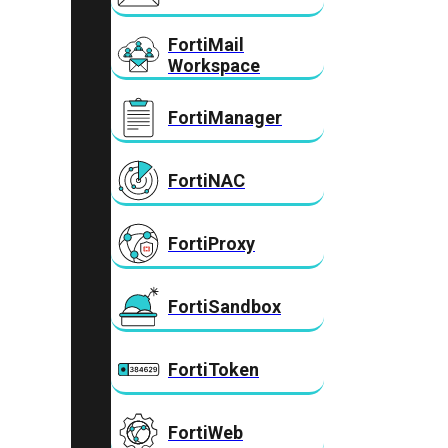
FortiMail
Workspace
FortiManager
FortiNAC
FortiProxy
FortiSandbox
FortiToken
FortiWeb