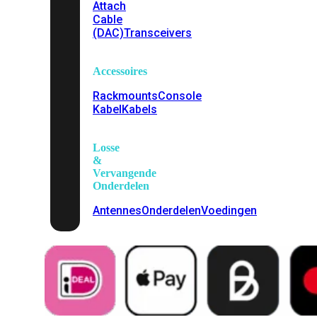
Attach
Cable
(DAC)
Transceivers
Accessoires
Rackmounts
Console
Kabel
Kabels
Losse
&
Vervangende
Onderdelen
Antennes
Onderdelen
Voedingen