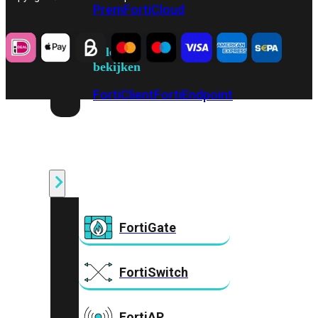
Prem
FortiCloud
Alles
bekijken
FortiClient
FortiEndpoint
Security
Fabric
Producten
FortiGate
FortiSwitch
FortiAP