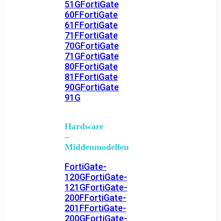
51G
FortiGate
60F
FortiGate
61F
FortiGate
71F
FortiGate
70G
FortiGate
71G
FortiGate
80F
FortiGate
81F
FortiGate
90G
FortiGate
91G
Hardware
–
Middenmodellen
FortiGate-
120G
FortiGate-
121G
FortiGate-
200F
FortiGate-
201F
FortiGate-
200G
FortiGate-