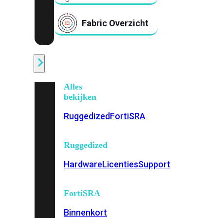
Fabric Overzicht
Industrieel
Alles
bekijken
Ruggedized
FortiSRA
Ruggedized
Hardware
Licenties
Support
FortiSRA
Binnenkort