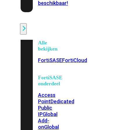
beschikbaar!
Cloud
Alle
bekijken
FortiSASE
FortiCloud
FortiSASE
onderdeel
Access
Point
Dedicated
Public
IP
Global
Add-
on
Global