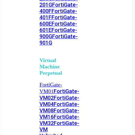
201G
FortiGate-
400F
FortiGate-
401F
FortiGate-
600E
FortiGate-
601E
FortiGate-
900G
FortiGate-
901G
Virtual
Machine
Perpetual
FortiGate-
FortiGate-
VM01
VM02
FortiGate-
VM04
FortiGate-
VM08
FortiGate-
VM16
FortiGate-
VM32
FortiGate-
VM