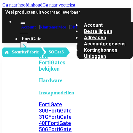
Ga naar hoofdinhoud
Ga naar voettekst
Veel producten uit voorraad leverbaar
Account
Account
Klantenservice
Offerte
Bestellingen
Adressen
FortiGate
Accountgegevens
Kortingbonnen
‎ SecurityFabric
SOCaaS
Alle
Uitloggen
FortiGates
bekijken
Hardware
–
Instapmodellen
FortiGate
30G
FortiGate
31G
FortiGate
40F
FortiGate
50G
FortiGate