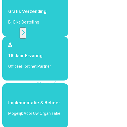
424F-
POE
Gratis Verzending
Bij Elke Bestelling
WiFi
Alle
Access
Points
18 Jaar Ervaring
bekijken
Officeel Fortinet Partner
Wi-
Fi
Generatie
Wi-
Fi
Implementatie & Beheer
5
Wi-
Fi
Mogelijk Voor Uw Organisatie
6
Wi-
Fi