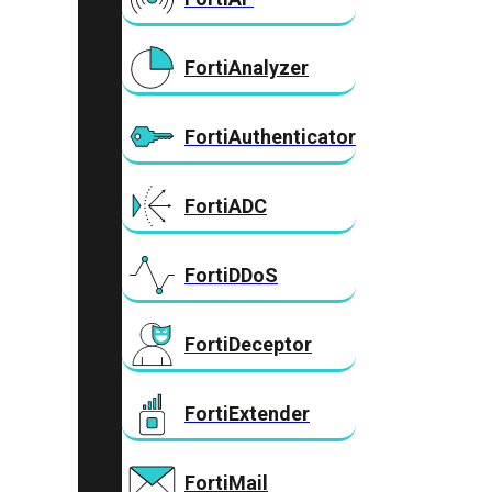
FortiAnalyzer
FortiAuthenticator
FortiADC
FortiDDoS
FortiDeceptor
FortiExtender
FortiMail