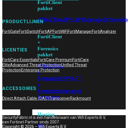
FortiClient
pakket
VPN/ZTNA
EPP/APT
Managed
Chromeb
PRODUCTLIJNEN
FortiGate
FortiSwitch
FortiAP
FortiWiFi
FortiManager
FortiAnalyzer
FortiClient
+
Forensics
LICENTIES
pakket
FortiCare Essentials
FortiCare Premium
FortiCare
Elite
Advanced Threat Protection
Unified Threat
VPN/ZTNA
Protection
Enterprise Protection
+
Forensics
EPP/APT
+
ACCESSOIRES
Forensics
Managed
Forensics
Direct Attach Cable (DAC)
Transceiver
Rackmount
Hosting
SecurityFabric.nl is een handelsnaam van Wifi Experts B.V,
een Fortinet Partner sinds 2007.
On-
Copyright © 2026 – Wifi Experts B.V.