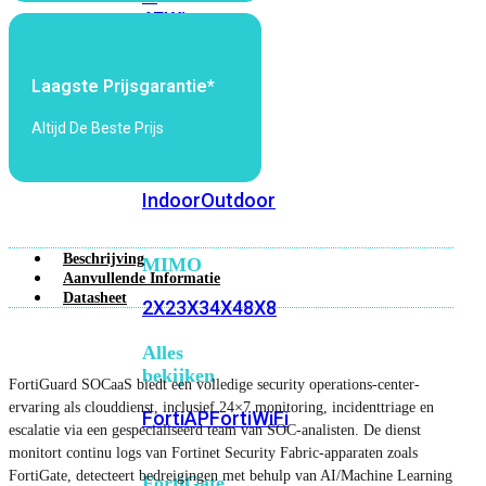
6E
Wi-
Fi
7
Laagste Prijsgarantie*
Wi-
Altijd De Beste Prijs
Fi
Omgeving
Indoor
Outdoor
Beschrijving
MIMO
Aanvullende Informatie
Datasheet
2X2
3X3
4X4
8X8
Alles
bekijken
FortiGuard SOCaaS biedt een volledige security operations-center-
ervaring als clouddienst, inclusief 24×7 monitoring, incidenttriage en
FortiAP
FortiWiFi
escalatie via een gespecialiseerd team van SOC-analisten. De dienst
monitort continu logs van Fortinet Security Fabric-apparaten zoals
FortiGate, detecteert bedreigingen met behulp van AI/Machine Learning
FortiGate