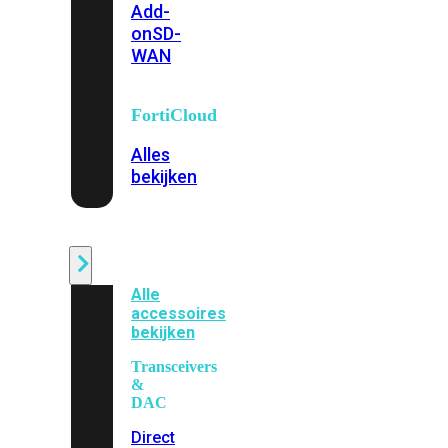
Add-
on
SD-
WAN
FortiCloud
Alles
bekijken
Accessoires
Alle
accessoires
bekijken
Transceivers
&
DAC
Direct