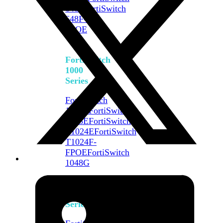
648F
FortiSwitch
648F-
FPOE
FortiSwitch
1000
Series
FortiSwitch
1024E
FortiSwitch
1048E
FortiSwitch
T1024E
FortiSwitch
T1024F-
FPOE
FortiSwitch
1048G
FortiSwitch
2000
Series