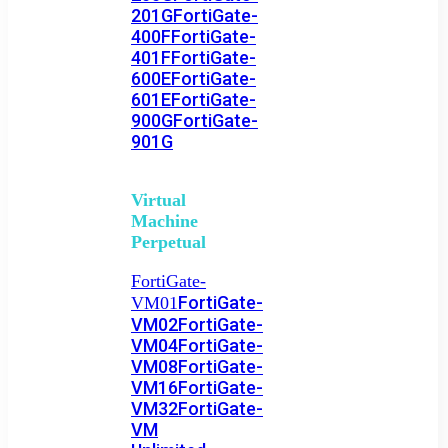
201G
FortiGate-
400F
FortiGate-
401F
FortiGate-
600E
FortiGate-
601E
FortiGate-
900G
FortiGate-
901G
Virtual
Machine
Perpetual
FortiGate-
FortiGate-
VM01
VM02
FortiGate-
VM04
FortiGate-
VM08
FortiGate-
VM16
FortiGate-
VM32
FortiGate-
VM