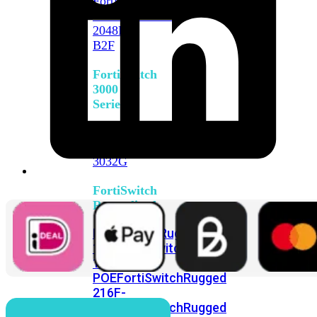
FortiSwitch
2048F
FortiSwitch
2048F-
B2F
FortiSwitch
3000
Series
FortiSwitch
3032E
FortiSwitch
3032G
FortiSwitch
Ruggedized
FortiSwitchRugged
108F
FortiSwitchRugged
112F-
POE
FortiSwitchRugged
216F-
POE
FortiSwitchRugged