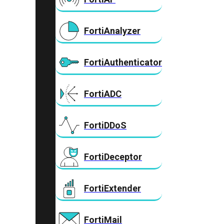
FortiAnalyzer
FortiAuthenticator
FortiADC
FortiDDoS
FortiDeceptor
FortiExtender
FortiMail