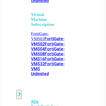
Unlimited
Virtual
Machine
Subscription
FortiGate-
FortiGate-
VMS01
VMS02
FortiGate-
VMS04
FortiGate-
VMS08
FortiGate-
VMS16
FortiGate-
VMS32
FortiGate-
VMS
Unlimited
Switch
Alle