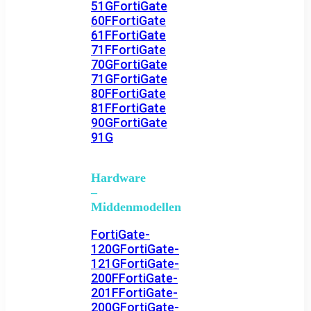
51G
FortiGate
60F
FortiGate
61F
FortiGate
71F
FortiGate
70G
FortiGate
71G
FortiGate
80F
FortiGate
81F
FortiGate
90G
FortiGate
91G
Hardware
–
Middenmodellen
FortiGate-
120G
FortiGate-
121G
FortiGate-
200F
FortiGate-
201F
FortiGate-
200G
FortiGate-