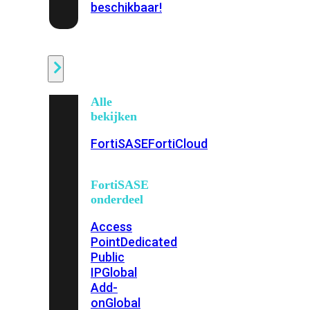
beschikbaar!
Cloud
Alle
bekijken
FortiSASE
FortiCloud
FortiSASE
onderdeel
Access
Point
Dedicated
Public
IP
Global
Add-
on
Global