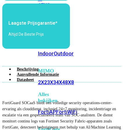
6E
Wi-
Fi
7
Laagste Prijsgarantie*
Wi-
Altijd De Beste Prijs
Fi
Omgeving
Indoor
Outdoor
Beschrijving
MIMO
Aanvullende Informatie
Datasheet
2X2
3X3
4X4
8X8
Alles
bekijken
FortiGuard SOCaaS biedt een volledige security operations-center-
ervaring als clouddienst, inclusief 24×7 monitoring, incidenttriage en
FortiAP
FortiWiFi
escalatie via een gespecialiseerd team van SOC-analisten. De dienst
monitort continu logs van Fortinet Security Fabric-apparaten zoals
FortiGate, detecteert bedreigingen met behulp van AI/Machine Learning
FortiGate