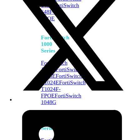
648F
FortiSwitch
648F-
FPOE
FortiSwitch
1000
Series
FortiSwitch
1024E
FortiSwitch
1048E
FortiSwitch
T1024E
FortiSwitch
T1024F-
FPOE
FortiSwitch
1048G
FortiSwitch
2000
Series