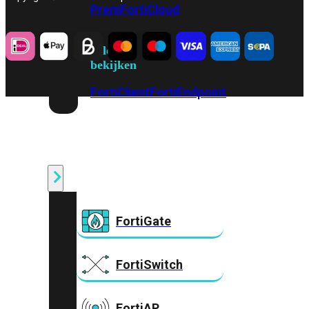
Prem
FortiCloud
Alles
bekijken
FortiClient
FortiEndpoint
Security
Fabric
Producten
FortiGate
FortiSwitch
FortiAP