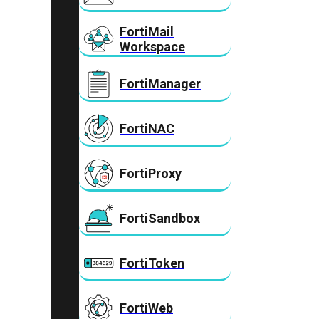
FortiMail
Workspace
FortiManager
FortiNAC
FortiProxy
FortiSandbox
FortiToken
FortiWeb