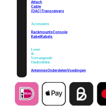
Attach
Cable
(DAC)
Transceivers
Accessoires
Rackmounts
Console
Kabel
Kabels
Losse
&
Vervangende
Onderdelen
Antennes
Onderdelen
Voedingen