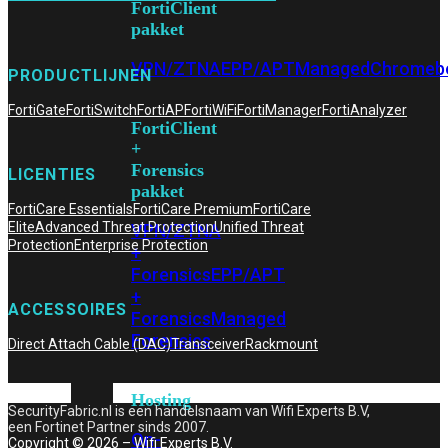
FortiClient
pakket
VPN/ZTNA
EPP/APT
Managed
Chromeb
PRODUCTLIJNEN
FortiGate
FortiSwitch
FortiAP
FortiWiFi
FortiManager
FortiAnalyzer
FortiClient
+
Forensics
LICENTIES
pakket
FortiCare Essentials
FortiCare Premium
FortiCare
Elite
Advanced Threat Protection
Unified Threat
VPN/ZTNA
Protection
Enterprise Protection
+
Forensics
EPP/APT
+
ACCESSOIRES
Forensics
Managed
Forensics
Direct Attach Cable (DAC)
Transceiver
Rackmount
Hosting
SecurityFabric.nl is een handelsnaam van Wifi Experts B.V,
een Fortinet Partner sinds 2007.
On-
Copyright © 2026 – Wifi Experts B.V.