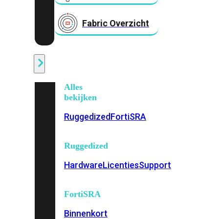
Fabric Overzicht
Industrieel
Alles
bekijken
Ruggedized
FortiSRA
Ruggedized
Hardware
Licenties
Support
FortiSRA
Binnenkort