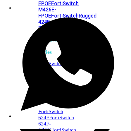
FPOE
FortiSwitch
M426E-
FPOE
FortiSwitchRugged
424F-
POE
FortiSwitch
500
Series
FortiSwitch
548D-
FPOE
FortiSwitch
600
Series
FortiSwitch
624F
FortiSwitch
624F-
FPOE
FortiSwitch