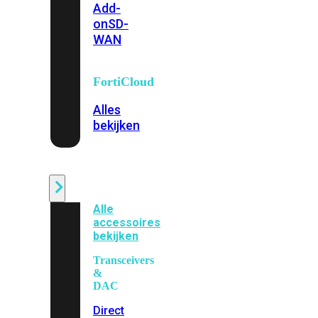
Add-
on
SD-
WAN
FortiCloud
Alles
bekijken
Accessoires
Alle
accessoires
bekijken
Transceivers
&
DAC
Direct