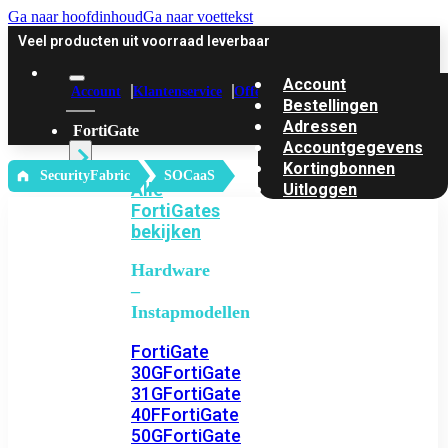
Ga naar hoofdinhoud
Ga naar voettekst
Veel producten uit voorraad leverbaar
Account
Account
Klantenservice
Offerte
Bestellingen
Adressen
FortiGate
Accountgegevens
Kortingbonnen
‎ SecurityFabric
SOCaaS
Alle
Uitloggen
FortiGates
bekijken
Hardware
–
Instapmodellen
FortiGate
30G
FortiGate
31G
FortiGate
40F
FortiGate
50G
FortiGate