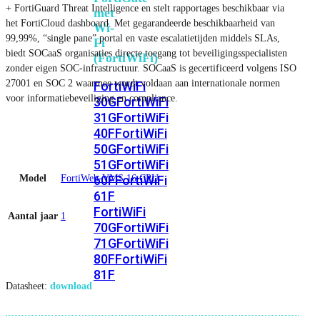
+ FortiGuard Threat Intelligence en stelt rapportages beschikbaar via
met
het FortiCloud dashboard. Met gegarandeerde beschikbaarheid van
Wi-
99,99%, “single pane” portal en vaste escalatietijden middels SLAs,
Fi
biedt SOCaaS organisaties directe toegang tot beveiligingsspecialisten
(FortiWiFi)
zonder eigen SOC-infrastructuur. SOCaaS is gecertificeerd volgens ISO
27001 en SOC 2 waarmee wordt voldaan aan internationale normen
FortiWiFi
voor informatiebeveiliging en compliance.
30G
FortiWiFi
31G
FortiWiFi
40F
FortiWiFi
50G
FortiWiFi
51G
FortiWiFi
Model
FortiWeb-VMS 16 CPU
60F
FortiWiFi
61F
FortiWiFi
Aantal jaar
1
70G
FortiWiFi
71G
FortiWiFi
80F
FortiWiFi
81F
Datasheet:
download
Licentie