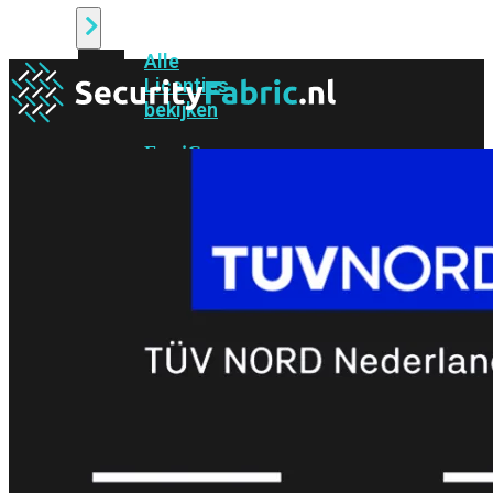
Alle
Licenties
bekijken
FortiCare
Support
FortiCare
Essentials
FortiCare
Premium
FortiCare
Elite
FortiCare
Upgrades
FortiCare
RMA
FortiCare
1