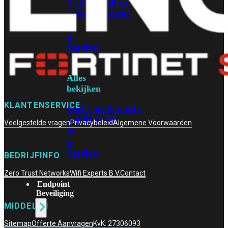
Protection
Enterprise
Protection
SOC
as
a
Service
Alles
bekijken
KLANTENSERVICE
FortiCare
Security
Bundels
SOC
Veelgestelde vragen
Privacybeleid
Algemene Voorwaarden
as
a
Service
BEDRIJFINFO
Zero Trust Networks
Wifi Experts B.V.
Contact
Endpoint
Beveiliging
MIDDELEN
Sitemap
Offerte Aanvragen
KvK: 27306093