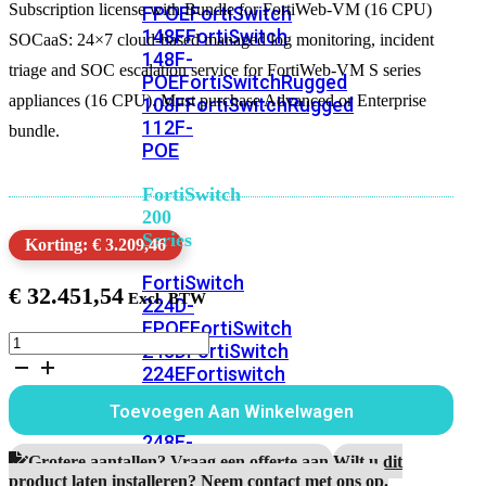
Subscription license with Bundle for FortiWeb-VM (16 CPU)
FPOE
FortiSwitch
148F
FortiSwitch
SOCaaS: 24×7 cloud-based managed log monitoring, incident
148F-
triage and SOC escalation service for FortiWeb-VM S series
POE
FortiSwitchRugged
appliances (16 CPU). Must purchase Advanced or Enterprise
108F
FortiSwitchRugged
112F-
bundle.
POE
FortiSwitch
200
Series
Korting: € 3.209,46
FortiSwitch
€
32.451,54
224D-
FPOE
FortiSwitch
FortiWeb-
248D
FortiSwitch
VM
224E
Fortiswitch
Subscription
224E-
(16
Toevoegen Aan Winkelwagen
POE
FortiSwitch
CPU)
1
248E-
Jaar
Grotere aantallen? Vraag een offerte aan.
Wilt u dit
POE
FortiSwitch
SOCaaS
product laten installeren? Neem contact met ons op.