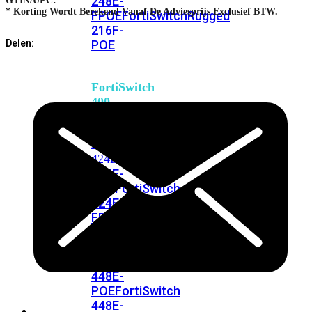
248E-
GTIN/UPC:
* Korting Wordt Berekend Vanaf De Adviesprijs Exclusief BTW.
FPOE
FortiSwitchRugged
216F-
POE
Delen:
FortiSwitch
400
Series
FortiSwitch
FortiSwitch
424E
424E-
POE
FortiSwitch
424E-
FPOE
FortiSwitch
424E-
Fiber
FortiSwitch
448E
FortiSwitch
448E-
POE
FortiSwitch
448E-