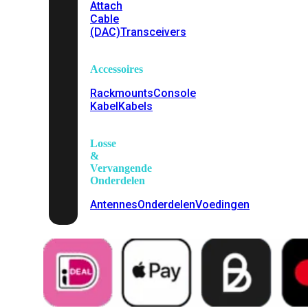
Attach
Cable
(DAC)
Transceivers
Accessoires
Rackmounts
Console
Kabel
Kabels
Losse
&
Vervangende
Onderdelen
Antennes
Onderdelen
Voedingen