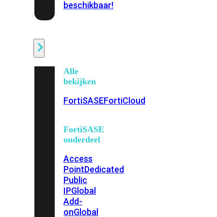
beschikbaar!
Cloud
Alle
bekijken
FortiSASE
FortiCloud
FortiSASE
onderdeel
Access
Point
Dedicated
Public
IP
Global
Add-
on
Global