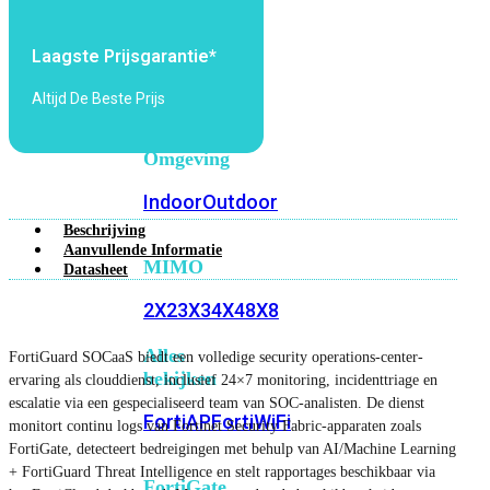
6E
Wi-
Fi
Laagste Prijsgarantie*
7
Altijd De Beste Prijs
Wi-
Fi
Omgeving
Indoor
Outdoor
Beschrijving
Aanvullende Informatie
MIMO
Datasheet
2X2
3X3
4X4
8X8
Alles
FortiGuard SOCaaS biedt een volledige security operations-center-
bekijken
ervaring als clouddienst, inclusief 24×7 monitoring, incidenttriage en
escalatie via een gespecialiseerd team van SOC-analisten. De dienst
FortiAP
FortiWiFi
monitort continu logs van Fortinet Security Fabric-apparaten zoals
FortiGate, detecteert bedreigingen met behulp van AI/Machine Learning
+ FortiGuard Threat Intelligence en stelt rapportages beschikbaar via
FortiGate