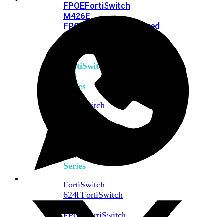
FPOE
FortiSwitch
M426E-
FPOE
FortiSwitchRugged
424F-
POE
FortiSwitch
500
Series
FortiSwitch
548D-
FPOE
FortiSwitch
600
Series
FortiSwitch
624F
FortiSwitch
624F-
FPOE
FortiSwitch