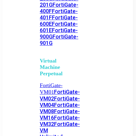
201G
FortiGate-
400F
FortiGate-
401F
FortiGate-
600E
FortiGate-
601E
FortiGate-
900G
FortiGate-
901G
Virtual
Machine
Perpetual
FortiGate-
FortiGate-
VM01
VM02
FortiGate-
VM04
FortiGate-
VM08
FortiGate-
VM16
FortiGate-
VM32
FortiGate-
VM