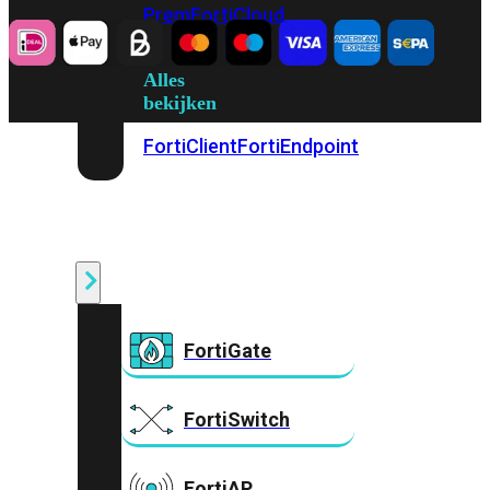
Prem
FortiCloud
Alles
bekijken
FortiClient
FortiEndpoint
Security
Fabric
Producten
FortiGate
FortiSwitch
FortiAP