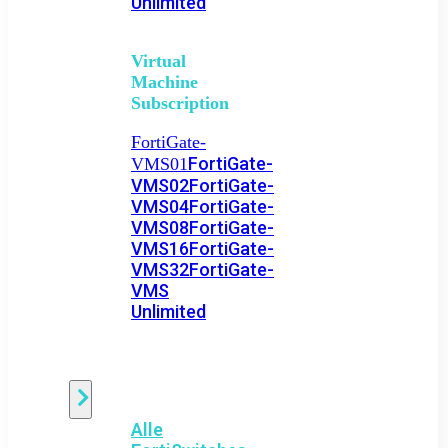
Unlimited
Virtual
Machine
Subscription
FortiGate-
FortiGate-
VMS01
VMS02
FortiGate-
VMS04
FortiGate-
VMS08
FortiGate-
VMS16
FortiGate-
VMS32
FortiGate-
VMS
Unlimited
Switch
Alle