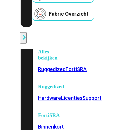
Fabric Overzicht
Industrieel
Alles
bekijken
Ruggedized
FortiSRA
Ruggedized
Hardware
Licenties
Support
FortiSRA
Binnenkort