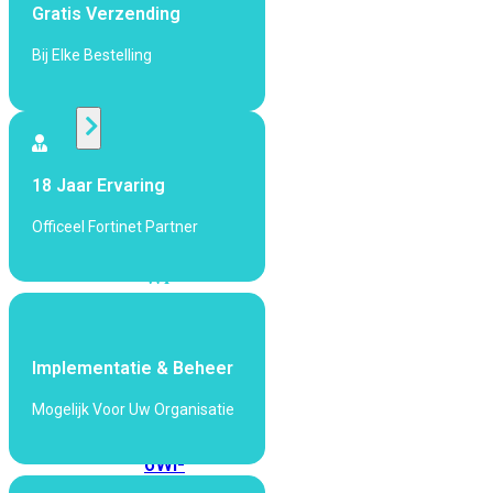
424F-
Gratis Verzending
POE
Bij Elke Bestelling
WiFi
Alle
Access
18 Jaar Ervaring
Points
Officeel Fortinet Partner
bekijken
Wi-
Fi
Generatie
Wi-
Implementatie & Beheer
Fi
Mogelijk Voor Uw Organisatie
5
Wi-
Fi
6
Wi-
Fi