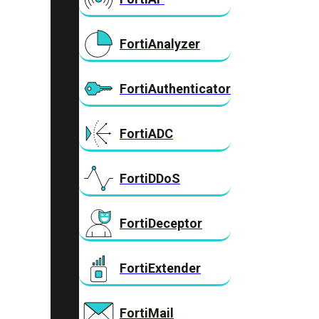
FortiAnalyzer
FortiAuthenticator
FortiADC
FortiDDoS
FortiDeceptor
FortiExtender
FortiMail