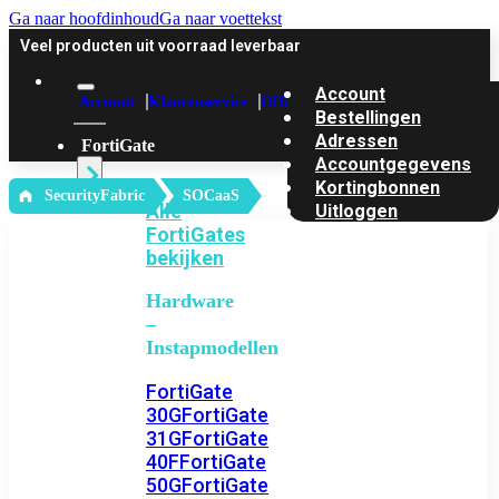
Ga naar hoofdinhoud
Ga naar voettekst
Veel producten uit voorraad leverbaar
Account
Account
Klantenservice
Offerte
Bestellingen
Adressen
FortiGate
Accountgegevens
Kortingbonnen
‎ SecurityFabric
SOCaaS
Alle
Uitloggen
FortiGates
bekijken
Hardware
–
Instapmodellen
FortiGate
30G
FortiGate
31G
FortiGate
40F
FortiGate
50G
FortiGate