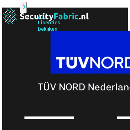
Alle
Licenties
bekijken
FortiCare
Support
FortiCare
Essentials
FortiCare
Premium
FortiCare
Elite
FortiCare
Upgrades
FortiCare
RMA
FortiCare
1