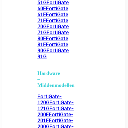
51G
FortiGate
60F
FortiGate
61F
FortiGate
71F
FortiGate
70G
FortiGate
71G
FortiGate
80F
FortiGate
81F
FortiGate
90G
FortiGate
91G
Hardware
–
Middenmodellen
FortiGate-
120G
FortiGate-
121G
FortiGate-
200F
FortiGate-
201F
FortiGate-
200G
FortiGate-