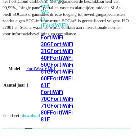
het FortiCloud dashboard. Met gegarandeerde beschikbaarheid van
met
99,99%, “single pane” portal en vaste escalatietijden middels SLAs,
Wi-
biedt SOCaaS organisaties directe toegang tot beveiligingsspecialisten
Fi
zonder eigen SOC-infrastructuur. SOCaaS is gecertificeerd volgens ISO
(FortiWiFi)
27001 en SOC 2 waarmee wordt voldaan aan internationale normen
voor informatiebeveiliging en compliance.
FortiWiFi
30G
FortiWiFi
31G
FortiWiFi
40F
FortiWiFi
50G
FortiWiFi
Model
FortiWeb-VM01
51G
FortiWiFi
60F
FortiWiFi
61F
Aantal jaar
1
FortiWiFi
70G
FortiWiFi
71G
FortiWiFi
80F
FortiWiFi
Datasheet:
download
81F
Licentie