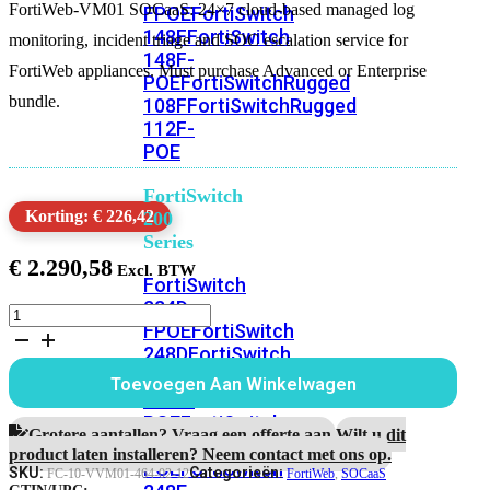
FortiWeb-VM01 SOCaaS: 24×7 cloud-based managed log
FPOE
FortiSwitch
148F
FortiSwitch
monitoring, incident triage and SOC escalation service for
148F-
FortiWeb appliances. Must purchase Advanced or Enterprise
POE
FortiSwitchRugged
bundle.
108F
FortiSwitchRugged
112F-
POE
FortiSwitch
Korting: € 226,42
200
Series
€
2.290,58
FortiSwitch
224D-
FortiWeb-
FPOE
FortiSwitch
VM01
248D
FortiSwitch
1
Jaar
224E
Fortiswitch
Toevoegen Aan Winkelwagen
SOCaaS
224E-
Service
POE
FortiSwitch
aantal
Grotere aantallen? Vraag een offerte aan.
Wilt u dit
248E-
product laten installeren? Neem contact met ons op.
POE
FortiSwitch
SKU:
Categorieën:
FC-10-VVM01-464-02-12
FortiWeb
,
SOCaaS