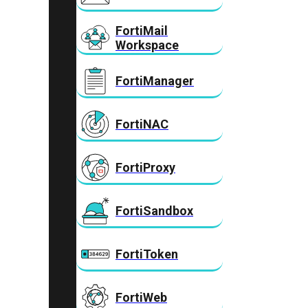
FortiMail
Workspace
FortiManager
FortiNAC
FortiProxy
FortiSandbox
FortiToken
FortiWeb