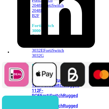
FortiSwitch
2048F
FortiSwitch
2048F-
B2F
FortiSwitch
3000
Series
FortiSwitch
3032E
FortiSwitch
3032G
FortiSwitch
Ruggedized
FortiSwitchRugged
108F
FortiSwitchRugged
112F-
POE
FortiSwitchRugged
216F-
POE
FortiSwitchRugged