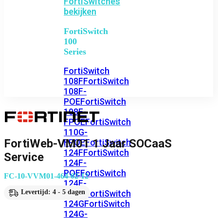
FortiSwitches
bekijken
FortiSwitch
100
Series
FortiSwitch
108F
FortiSwitch
108F-
POE
FortiSwitch
108F-
FPOE
FortiSwitch
110G-
FortiWeb-VM01 1 Jaar SOCaaS
FPOE
FortiSwitch
124F
FortiSwitch
Service
124F-
POE
FortiSwitch
FC-10-VVM01-464-02-12
124F-
FPOE
FortiSwitch
Levertijd: 4 - 5 dagen
124G
FortiSwitch
124G-