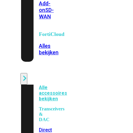
Add-
on
SD-
WAN
FortiCloud
Alles
bekijken
Accessoires
Alle
accessoires
bekijken
Transceivers
&
DAC
Direct