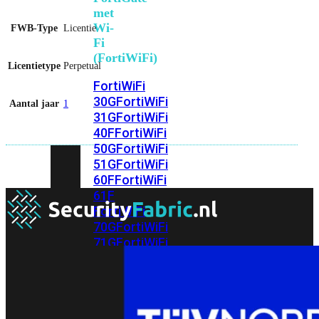
met
Wi-
FWB-Type
Licentie
Fi
(FortiWiFi)
Licentietype
Perpetual
FortiWiFi
30G
FortiWiFi
Aantal jaar
1
31G
FortiWiFi
40F
FortiWiFi
50G
FortiWiFi
51G
FortiWiFi
60F
FortiWiFi
61F
FortiWiFi
70G
FortiWiFi
71G
FortiWiFi
80F
FortiWiFi
81F
Licentie