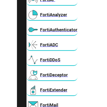
FortiAnalyzer
FortiAuthenticator
FortiADC
FortiDDoS
FortiDeceptor
FortiExtender
FortiMail