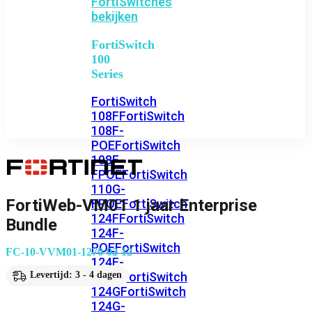
FortiSwitches
bekijken
FortiSwitch
100
Series
FortiSwitch
108F
FortiSwitch
108F-
POE
FortiSwitch
108F-
FPOE
FortiSwitch
110G-
FortiWeb-VM01 1 jaar Enterprise
FPOE
FortiSwitch
124F
FortiSwitch
Bundle
124F-
POE
FortiSwitch
FC-10-VVM01-1270-02-12
124F-
FPOE
FortiSwitch
Levertijd: 3 - 4 dagen
124G
FortiSwitch
124G-