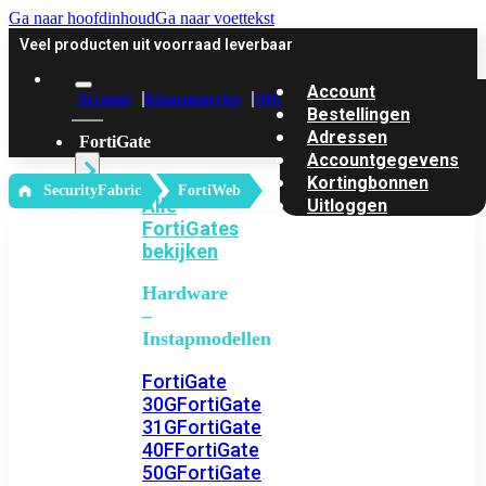
Ga naar hoofdinhoud
Ga naar voettekst
Veel producten uit voorraad leverbaar
Account
Account
Klantenservice
Offerte
Bestellingen
Adressen
FortiGate
Accountgegevens
Kortingbonnen
‎ SecurityFabric
FortiWeb
Alle
Uitloggen
FortiGates
bekijken
Hardware
–
Instapmodellen
FortiGate
30G
FortiGate
31G
FortiGate
40F
FortiGate
50G
FortiGate