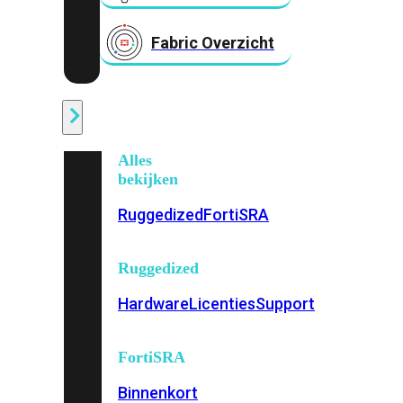
Fabric Overzicht
Industrieel
Alles
bekijken
Ruggedized
FortiSRA
Ruggedized
Hardware
Licenties
Support
FortiSRA
Binnenkort