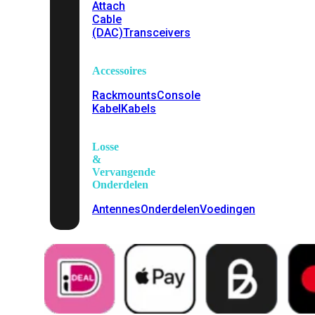
Attach
Cable
(DAC)
Transceivers
Accessoires
Rackmounts
Console
Kabel
Kabels
Losse
&
Vervangende
Onderdelen
Antennes
Onderdelen
Voedingen