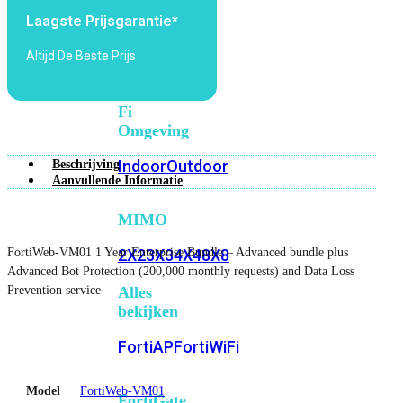
6E
Wi-
Laagste Prijsgarantie*
Fi
7
Altijd De Beste Prijs
Wi-
Fi
Omgeving
Indoor
Outdoor
Beschrijving
Aanvullende Informatie
MIMO
FortiWeb-VM01 1 Year Enterprise Bundle – Advanced bundle plus
2X2
3X3
4X4
8X8
Advanced Bot Protection (200,000 monthly requests) and Data Loss
Prevention service
Alles
bekijken
FortiAP
FortiWiFi
Model
FortiWeb-VM01
FortiGate