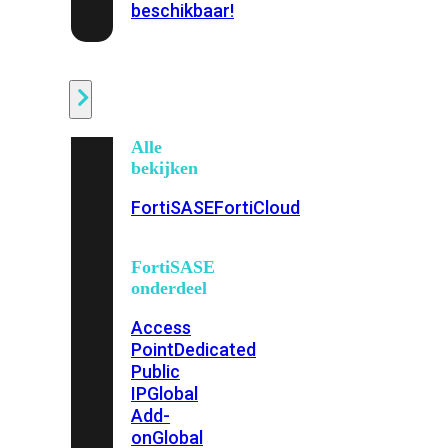
beschikbaar!
Cloud
Alle
bekijken
FortiSASE
FortiCloud
FortiSASE
onderdeel
Access
Point
Dedicated
Public
IP
Global
Add-
on
Global