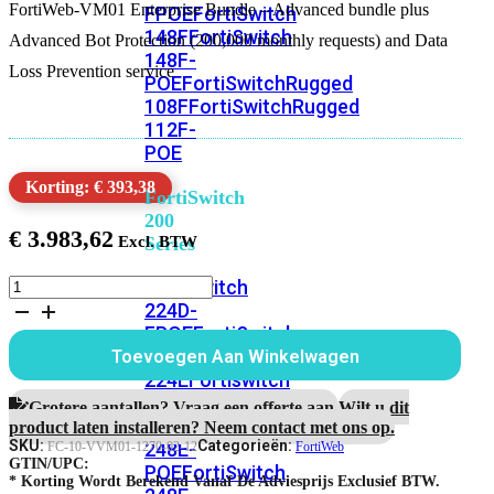
FortiWeb-VM01 Enterprise Bundle – Advanced bundle plus
FPOE
FortiSwitch
148F
FortiSwitch
Advanced Bot Protection (200,000 monthly requests) and Data
148F-
Loss Prevention service
POE
FortiSwitchRugged
108F
FortiSwitchRugged
112F-
POE
Korting: € 393,38
FortiSwitch
200
€
3.983,62
Series
FortiWeb-
FortiSwitch
VM01
224D-
1
FPOE
FortiSwitch
jaar
248D
FortiSwitch
Toevoegen Aan Winkelwagen
Enterprise
224E
Fortiswitch
Bundle
224E-
aantal
Grotere aantallen? Vraag een offerte aan.
Wilt u dit
POE
FortiSwitch
product laten installeren? Neem contact met ons op.
SKU:
Categorieën:
248E-
FC-10-VVM01-1270-02-12
FortiWeb
GTIN/UPC:
POE
FortiSwitch
* Korting Wordt Berekend Vanaf De Adviesprijs Exclusief BTW.