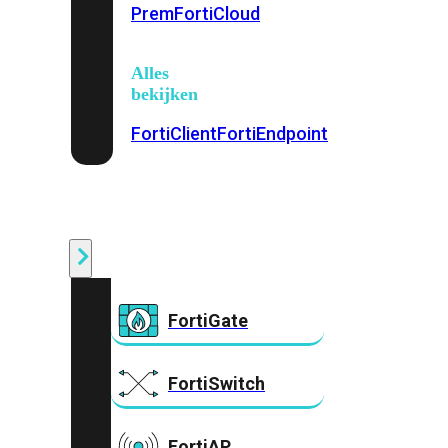
Prem
FortiCloud
Alles
bekijken
FortiClient
FortiEndpoint
Security
Fabric
Producten
FortiGate
FortiSwitch
FortiAP