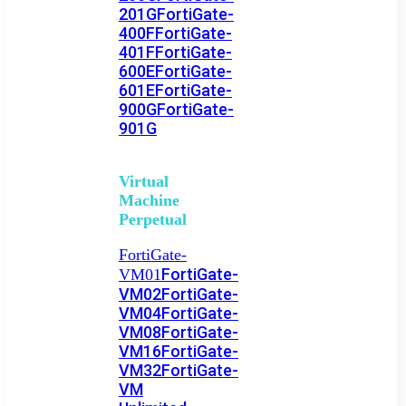
201G
FortiGate-
400F
FortiGate-
401F
FortiGate-
600E
FortiGate-
601E
FortiGate-
900G
FortiGate-
901G
Virtual
Machine
Perpetual
FortiGate-
FortiGate-
VM01
VM02
FortiGate-
VM04
FortiGate-
VM08
FortiGate-
VM16
FortiGate-
VM32
FortiGate-
VM