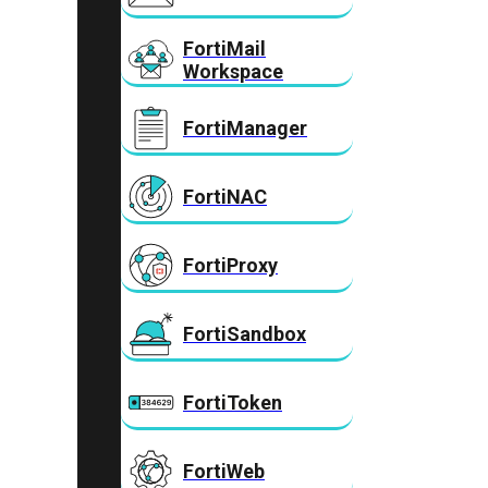
FortiMail
Workspace
FortiManager
FortiNAC
FortiProxy
FortiSandbox
FortiToken
FortiWeb