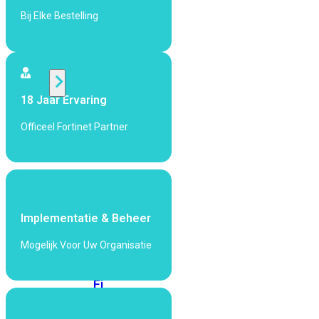
424F-
Bij Elke Bestelling
POE
WiFi
18 Jaar Ervaring
Alle
Access
Officeel Fortinet Partner
Points
bekijken
Wi-
Fi
Generatie
Implementatie & Beheer
Wi-
Mogelijk Voor Uw Organisatie
Fi
5
Wi-
Fi
6
Wi-
Fi