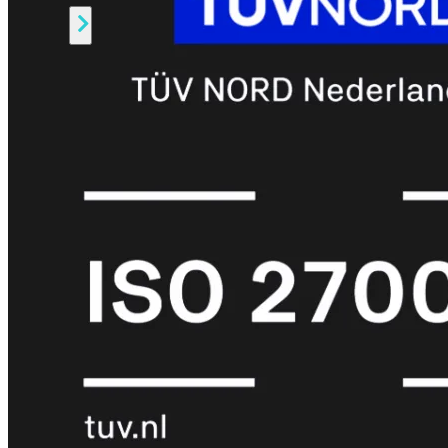
Alle
Licenties
bekijken
FortiCare
Support
FortiCare
Essentials
FortiCare
Premium
FortiCare
Elite
FortiCare
Upgrades
FortiCare
RMA
FortiCare
1