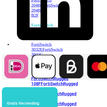
FortiSwitch
2048F
FortiSwitch
2048F-
B2F
FortiSwitch
3000
Series
FortiSwitch
3032E
FortiSwitch
3032G
FortiSwitch
Ruggedized
FortiSwitchRugged
108F
FortiSwitchRugged
112F-
POE
FortiSwitchRugged
216F-
Gratis Verzending
POE
FortiSwitchRugged