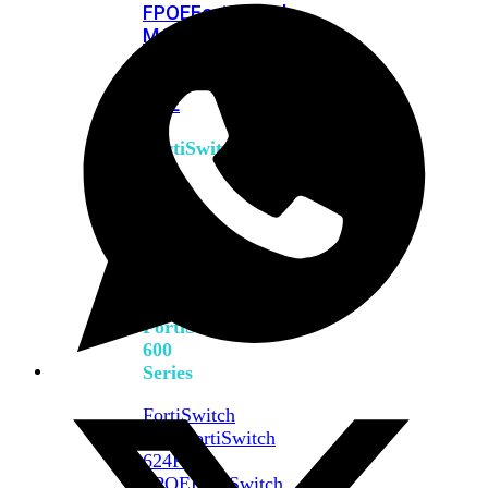
FPOE
FortiSwitch
M426E-
FPOE
FortiSwitchRugged
424F-
POE
FortiSwitch
500
Series
FortiSwitch
548D-
FPOE
FortiSwitch
600
Series
FortiSwitch
624F
FortiSwitch
624F-
FPOE
FortiSwitch