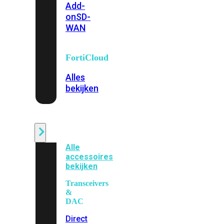
Add-
on
SD-
WAN
FortiCloud
Alles
bekijken
Accessoires
Alle
accessoires
bekijken
Transceivers
&
DAC
Direct