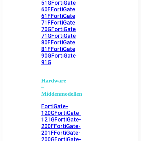
51G
FortiGate
60F
FortiGate
61F
FortiGate
71F
FortiGate
70G
FortiGate
71G
FortiGate
80F
FortiGate
81F
FortiGate
90G
FortiGate
91G
Hardware
–
Middenmodellen
FortiGate-
120G
FortiGate-
121G
FortiGate-
200F
FortiGate-
201F
FortiGate-
200G
FortiGate-