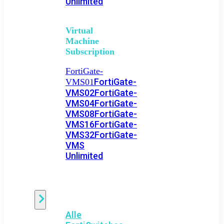
Unlimited
Virtual
Machine
Subscription
FortiGate-
FortiGate-
VMS01
VMS02
FortiGate-
VMS04
FortiGate-
VMS08
FortiGate-
VMS16
FortiGate-
VMS32
FortiGate-
VMS
Unlimited
Switch
Alle