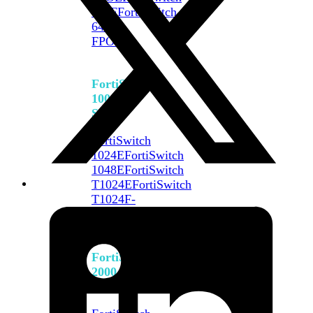
648F
FortiSwitch
648F-
FPOE
FortiSwitch
1000
Series
FortiSwitch
1024E
FortiSwitch
1048E
FortiSwitch
T1024E
FortiSwitch
T1024F-
FPOE
FortiSwitch
1048G
FortiSwitch
2000
Series