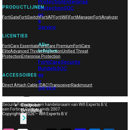
Protection
Enterprise
PRODUCTLIJNEN
Protection
SOC
as
FortiGate
FortiSwitch
FortiAP
FortiWiFi
FortiManager
FortiAnalyzer
a
Service
LICENTIES
Alles
FortiCare Essentials
FortiCare Premium
FortiCare
bekijken
Elite
Advanced Threat Protection
Unified Threat
Protection
Enterprise Protection
FortiCare
Security
Bundels
SOC
as
ACCESSOIRES
a
Direct Attach Cable (DAC)
Transceiver
Rackmount
Service
SecurityFabric.nl is een handelsnaam van Wifi Experts B.V,
Endpoint
een Fortinet Partner sinds 2007.
Beveiliging
Copyright © 2026 – Wifi Experts B.V.