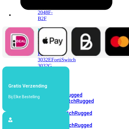
FortiSwitch
2048F
FortiSwitch
2048F-
B2F
FortiSwitch
3000
Series
FortiSwitch
3032E
FortiSwitch
3032G
FortiSwitch
Ruggedized
Gratis Verzending
FortiSwitchRugged
Bij Elke Bestelling
108F
FortiSwitchRugged
112F-
POE
FortiSwitchRugged
216F-
POE
FortiSwitchRugged