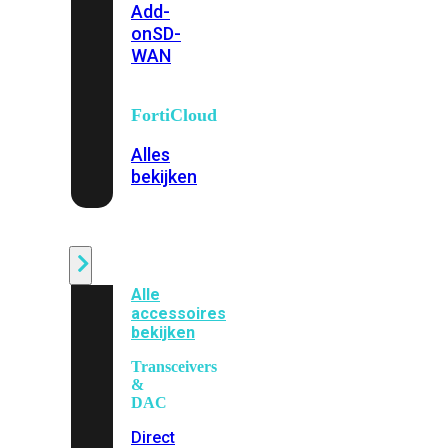
Add-
on
SD-
WAN
FortiCloud
Alles
bekijken
Accessoires
Alle
accessoires
bekijken
Transceivers
&
DAC
Direct