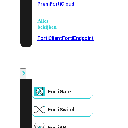
Prem
FortiCloud
Alles
bekijken
FortiClient
FortiEndpoint
Security
Fabric
Producten
FortiGate
FortiSwitch
FortiAP