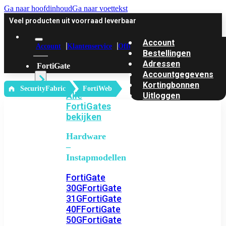
Ga naar hoofdinhoud
Ga naar voettekst
Veel producten uit voorraad leverbaar
Account
Account
Klantenservice
Offerte
Bestellingen
Adressen
FortiGate
Accountgegevens
Kortingbonnen
‎ SecurityFabric
FortiWeb
Alle
Uitloggen
FortiGates
bekijken
Hardware
–
Instapmodellen
FortiGate
30G
FortiGate
31G
FortiGate
40F
FortiGate
50G
FortiGate