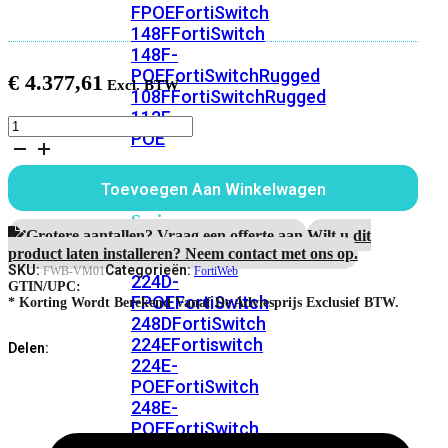
FPOE
FortiSwitch
148F
FortiSwitch
148F-
POE
FortiSwitchRugged
€
4.377,61
108F
FortiSwitchRugged
112F-
FortiWeb-
POE
VM01
aantal
FortiSwitch
Toevoegen Aan Winkelwagen
200
Series
Grotere aantallen? Vraag een offerte aan.
Wilt u dit
product laten installeren? Neem contact met ons op.
FortiSwitch
SKU:
Categorieën:
FWB-VM01
FortiWeb
224D-
GTIN/UPC:
FPOE
FortiSwitch
* Korting Wordt Berekend Vanaf De Adviesprijs Exclusief BTW.
248D
FortiSwitch
224E
Fortiswitch
Delen:
224E-
POE
FortiSwitch
248E-
POE
FortiSwitch