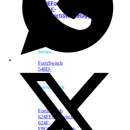
FPOE
FortiSwitch
M426E-
FPOE
FortiSwitchRugged
424F-
POE
FortiSwitch
500
Series
FortiSwitch
548D-
FPOE
FortiSwitch
600
Series
FortiSwitch
624F
FortiSwitch
624F-
FPOE
FortiSwitch