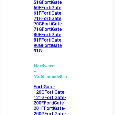
51G
FortiGate
60F
FortiGate
61F
FortiGate
71F
FortiGate
70G
FortiGate
71G
FortiGate
80F
FortiGate
81F
FortiGate
90G
FortiGate
91G
Hardware
–
Middenmodellen
FortiGate-
120G
FortiGate-
121G
FortiGate-
200F
FortiGate-
201F
FortiGate-
200G
FortiGate-