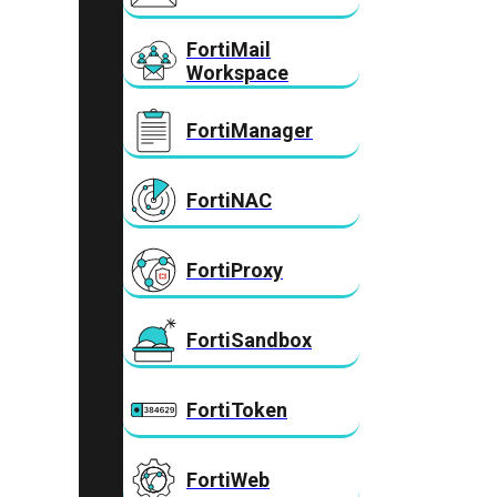
FortiMail
Workspace
FortiManager
FortiNAC
FortiProxy
FortiSandbox
FortiToken
FortiWeb