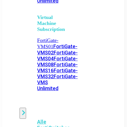
Unlimited
Virtual
Machine
Subscription
FortiGate-
FortiGate-
VMS01
VMS02
FortiGate-
VMS04
FortiGate-
VMS08
FortiGate-
VMS16
FortiGate-
VMS32
FortiGate-
VMS
Unlimited
Switch
Alle