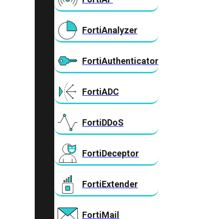
FortiAnalyzer
FortiAuthenticator
FortiADC
FortiDDoS
FortiDeceptor
FortiExtender
FortiMail