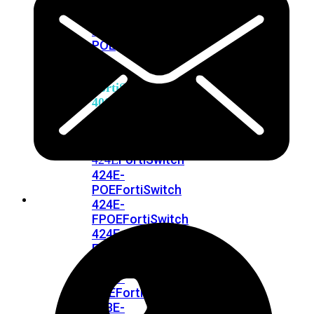
248E-
FPOE
FortiSwitchRugged
216F-
POE
FortiSwitch
400
Series
FortiSwitch
FortiSwitch
424E
424E-
POE
FortiSwitch
424E-
FPOE
FortiSwitch
424E-
Fiber
FortiSwitch
448E
FortiSwitch
448E-
POE
FortiSwitch
448E-