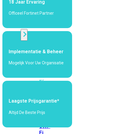
18 Jaar Ervaring
424F-
POE
Officeel Fortinet Partner
WiFi
Alle
Access
Implementatie & Beheer
Points
Mogelijk Voor Uw Organisatie
bekijken
Wi-
Fi
Generatie
Wi-
Laagste Prijsgarantie*
Fi
5
Wi-
Altijd De Beste Prijs
Fi
6
Wi-
Fi