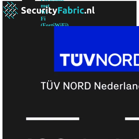
met
Wi-
Fi
(FortiWiFi)
FortiWiFi
30G
FortiWiFi
31G
FortiWiFi
40F
FortiWiFi
50G
FortiWiFi
51G
FortiWiFi
60F
FortiWiFi
61F
FortiWiFi
70G
FortiWiFi
71G
FortiWiFi
80F
FortiWiFi
81F
Licentie