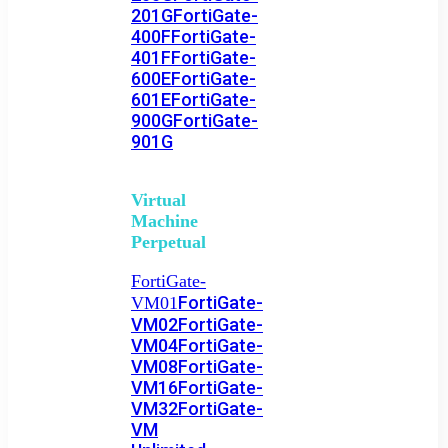
201G
FortiGate-
400F
FortiGate-
401F
FortiGate-
600E
FortiGate-
601E
FortiGate-
900G
FortiGate-
901G
Virtual
Machine
Perpetual
FortiGate-
FortiGate-
VM01
VM02
FortiGate-
VM04
FortiGate-
VM08
FortiGate-
VM16
FortiGate-
VM32
FortiGate-
VM