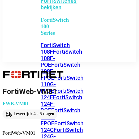
FortiSwitches
bekijken
FortiSwitch
100
Series
FortiSwitch
108F
FortiSwitch
108F-
POE
FortiSwitch
108F-
FPOE
FortiSwitch
110G-
FortiWeb-VM01
FPOE
FortiSwitch
124F
FortiSwitch
124F-
FWB-VM01
POE
FortiSwitch
Levertijd: 4 - 5 dagen
124F-
FPOE
FortiSwitch
124G
FortiSwitch
FortiWeb-VM01
124G-