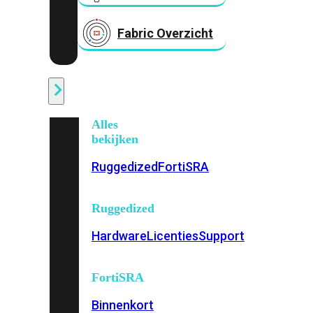
Fabric Overzicht
Industrieel
Alles
bekijken
Ruggedized
FortiSRA
Ruggedized
Hardware
Licenties
Support
FortiSRA
Binnenkort