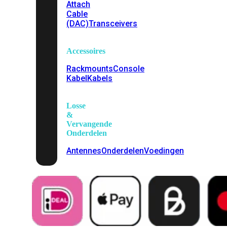
Attach
Cable
(DAC)
Transceivers
Accessoires
Rackmounts
Console
Kabel
Kabels
Losse
&
Vervangende
Onderdelen
Antennes
Onderdelen
Voedingen