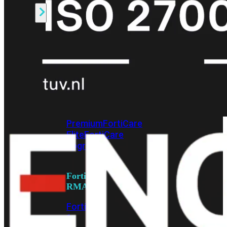
Alle
Licenties
bekijken
FortiCare
Support
FortiCare
Essentials
FortiCare
Premium
FortiCare
Elite
FortiCare
Upgrades
FortiCare
RMA
FortiCare
1