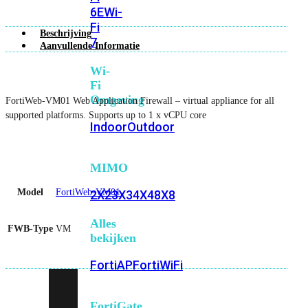
6E
Wi-
Fi
Beschrijving
7
Aanvullende Informatie
Wi-
Fi
Omgeving
FortiWeb-VM01 Web Application Firewall – virtual appliance for all
supported platforms. Supports up to 1 x vCPU core
Indoor
Outdoor
MIMO
Model
FortiWeb-VM01
2X2
3X3
4X4
8X8
Alles
FWB-Type
VM
bekijken
FortiAP
FortiWiFi
FortiGate