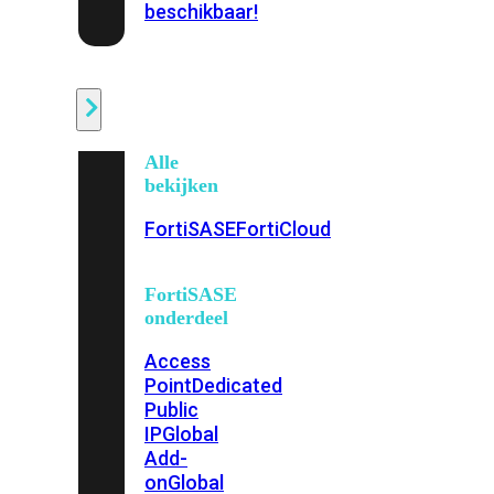
beschikbaar!
Cloud
Alle
bekijken
FortiSASE
FortiCloud
FortiSASE
onderdeel
Access
Point
Dedicated
Public
IP
Global
Add-
on
Global