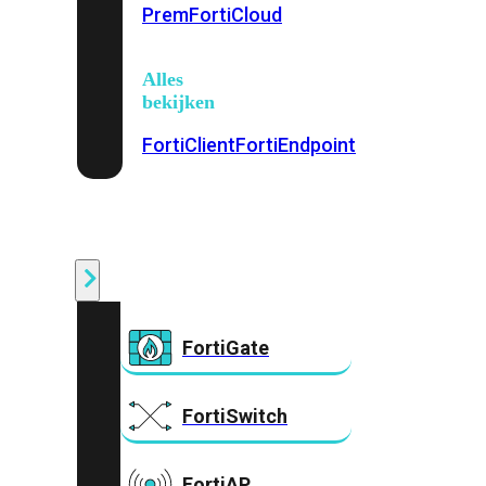
Prem
FortiCloud
Alles
bekijken
FortiClient
FortiEndpoint
Security
Fabric
Producten
FortiGate
FortiSwitch
FortiAP