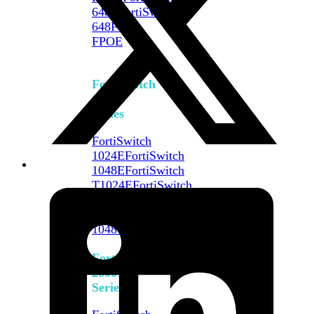
648F
FortiSwitch
648F-
FPOE
FortiSwitch
1000
Series
FortiSwitch
1024E
FortiSwitch
1048E
FortiSwitch
T1024E
FortiSwitch
T1024F-
FPOE
FortiSwitch
1048G
FortiSwitch
2000
Series