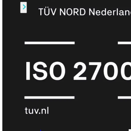
Alle
Licenties
bekijken
FortiCare
Support
FortiCare
Essentials
FortiCare
Premium
FortiCare
Elite
FortiCare
Upgrades
FortiCare
RMA
FortiCare
1