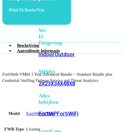
6E
Wi-
Altijd De Beste Prijs
Fi
7
Wi-
Fi
Omgeving
Beschrijving
Aanvullende Informatie
Indoor
Outdoor
MIMO
FortiWeb-VM04 1 Year Advanced Bundle – Standard Bundle plus
Credential Stuffing Defense Service and Threat Analytics
2X2
3X3
4X4
8X8
Alles
bekijken
FortiAP
FortiWiFi
Model
FortiWeb-VM04
FWB-Type
Licentie
FortiGate