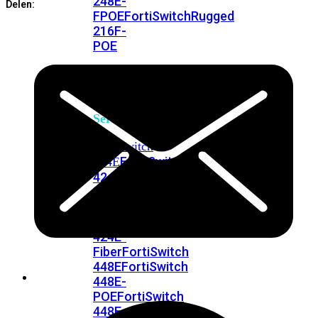
248E-
Delen:
FPOE
FortiSwitchRugged
216F-
POE
FortiSwitch
400
Series
FortiSwitch
FortiSwitch
424E
424E-
POE
FortiSwitch
424E-
FPOE
FortiSwitch
424E-
Fiber
FortiSwitch
448E
FortiSwitch
448E-
POE
FortiSwitch
448E-