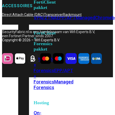
FortiClient
ACCESSOIRES
pakket
Direct Attach Cable (DAC)
Transceiver
Rackmount
VPN/ZTNA
EPP/APT
Managed
Chromeb
SecurityFabric.nl is een handelsnaam van Wifi Experts B.V,
FortiClient
een Fortinet Partner sinds 2007.
+
Copyright © 2026 – Wifi Experts B.V.
Forensics
pakket
VPN/ZTNA
+
Forensics
EPP/APT
+
Forensics
Managed
Forensics
Hosting
On-