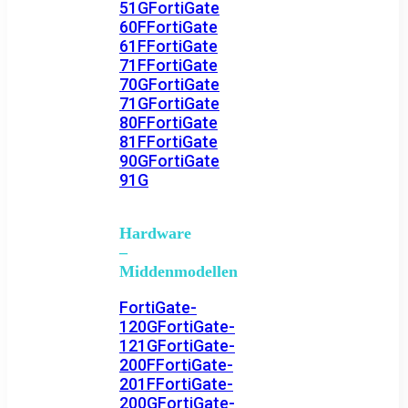
51G
FortiGate
60F
FortiGate
61F
FortiGate
71F
FortiGate
70G
FortiGate
71G
FortiGate
80F
FortiGate
81F
FortiGate
90G
FortiGate
91G
Hardware
–
Middenmodellen
FortiGate-
120G
FortiGate-
121G
FortiGate-
200F
FortiGate-
201F
FortiGate-
200G
FortiGate-