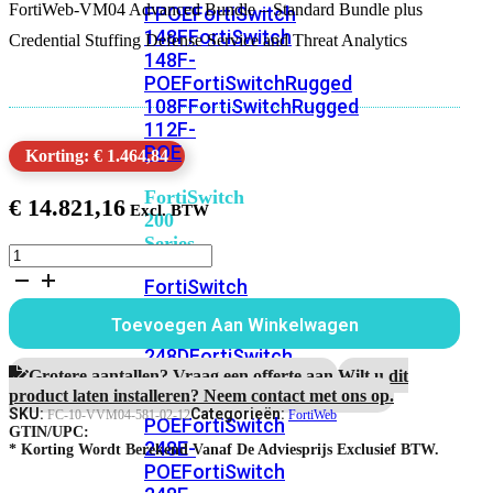
FortiWeb-VM04 Advanced Bundle – Standard Bundle plus
FPOE
FortiSwitch
148F
FortiSwitch
Credential Stuffing Defense Service and Threat Analytics
148F-
POE
FortiSwitchRugged
108F
FortiSwitchRugged
112F-
POE
Korting: € 1.464,84
FortiSwitch
€
14.821,16
200
Series
FortiWeb-
VM04
FortiSwitch
1
224D-
jaar
Toevoegen Aan Winkelwagen
FPOE
FortiSwitch
Advanced
Bundle
248D
FortiSwitch
aantal
Grotere aantallen? Vraag een offerte aan.
Wilt u dit
224E
Fortiswitch
product laten installeren? Neem contact met ons op.
224E-
SKU:
Categorieën:
FC-10-VVM04-581-02-12
FortiWeb
POE
FortiSwitch
GTIN/UPC:
248E-
* Korting Wordt Berekend Vanaf De Adviesprijs Exclusief BTW.
POE
FortiSwitch