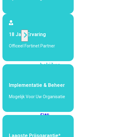
424F-
POE
WiFi
18 Jaar Ervaring
Alle
Officeel Fortinet Partner
Access
Points
bekijken
Wi-
Fi
Implementatie & Beheer
Generatie
Mogelijk Voor Uw Organisatie
Wi-
Fi
5
Wi-
Fi
6
Wi-
Fi
Laagste Prijsgarantie*