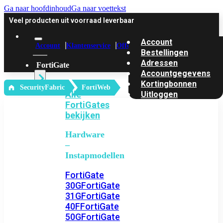
Ga naar hoofdinhoud
Ga naar voettekst
Veel producten uit voorraad leverbaar
Account
Account
Klantenservice
Offerte
Bestellingen
Adressen
FortiGate
Accountgegevens
Kortingbonnen
‎ SecurityFabric
FortiWeb
Alle
Uitloggen
FortiGates
bekijken
Hardware
–
Instapmodellen
FortiGate
30G
FortiGate
31G
FortiGate
40F
FortiGate
50G
FortiGate