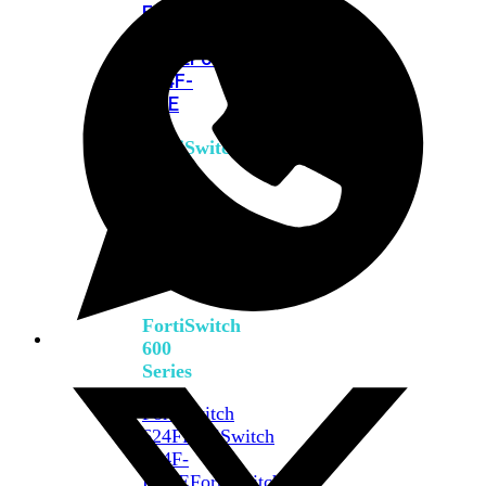
FPOE
FortiSwitch
M426E-
FPOE
FortiSwitchRugged
424F-
POE
FortiSwitch
500
Series
FortiSwitch
548D-
FPOE
FortiSwitch
600
Series
FortiSwitch
624F
FortiSwitch
624F-
FPOE
FortiSwitch