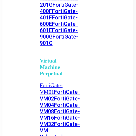
201G
FortiGate-
400F
FortiGate-
401F
FortiGate-
600E
FortiGate-
601E
FortiGate-
900G
FortiGate-
901G
Virtual
Machine
Perpetual
FortiGate-
FortiGate-
VM01
VM02
FortiGate-
VM04
FortiGate-
VM08
FortiGate-
VM16
FortiGate-
VM32
FortiGate-
VM