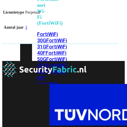
met
Wi-
Licentietype
Perpetual
Fi
(FortiWiFi)
Aantal jaar
1
FortiWiFi
30G
FortiWiFi
31G
FortiWiFi
40F
FortiWiFi
50G
FortiWiFi
51G
FortiWiFi
60F
FortiWiFi
61F
FortiWiFi
70G
FortiWiFi
71G
FortiWiFi
80F
FortiWiFi
81F
Licentie