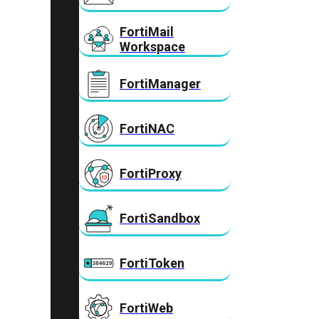
FortiMail
Workspace
FortiManager
FortiNAC
FortiProxy
FortiSandbox
FortiToken
FortiWeb