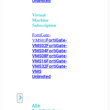
Unlimited
Virtual
Machine
Subscription
FortiGate-
FortiGate-
VMS01
VMS02
FortiGate-
VMS04
FortiGate-
VMS08
FortiGate-
VMS16
FortiGate-
VMS32
FortiGate-
VMS
Unlimited
Switch
Alle