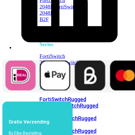
FortiSwitch
2048F
FortiSwitch
2048F-
B2F
FortiSwitch
3000
Series
FortiSwitch
3032E
FortiSwitch
3032G
FortiSwitch
Ruggedized
FortiSwitchRugged
108F
FortiSwitchRugged
112F-
POE
FortiSwitchRugged
Gratis Verzending
216F-
POE
FortiSwitchRugged
Bij Elke Bestelling