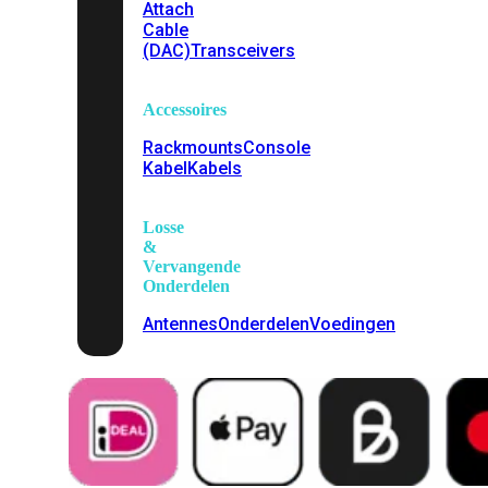
Attach
Cable
(DAC)
Transceivers
Accessoires
Rackmounts
Console
Kabel
Kabels
Losse
&
Vervangende
Onderdelen
Antennes
Onderdelen
Voedingen