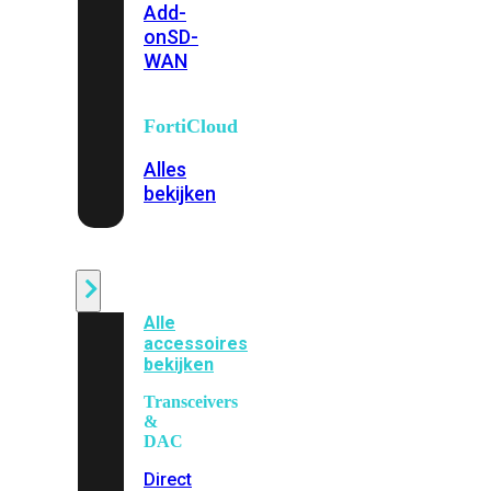
Add-
on
SD-
WAN
FortiCloud
Alles
bekijken
Accessoires
Alle
accessoires
bekijken
Transceivers
&
DAC
Direct