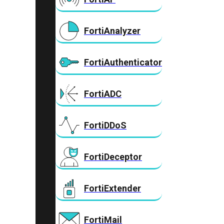
FortiAnalyzer
FortiAuthenticator
FortiADC
FortiDDoS
FortiDeceptor
FortiExtender
FortiMail