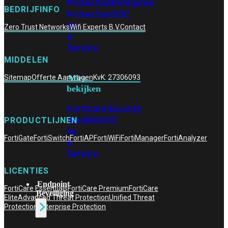
Protection
Enterprise
BEDRIJFINFO
Protection
SOC
as
Zero Trust Networks
Wifi Experts B.V.
Contact
a
Service
MIDDELEN
Alles
Sitemap
Offerte Aanvragen
KvK: 27306093
bekijken
FortiCare
Security
Bundels
SOC
PRODUCTLIJNEN
as
FortiGate
FortiSwitch
FortiAP
FortiWiFi
FortiManager
FortiAnalyzer
a
Service
LICENTIES
Endpoint
FortiCare Essentials
FortiCare Premium
FortiCare
Beveiliging
Elite
Advanced Threat Protection
Unified Threat
Protection
Enterprise Protection