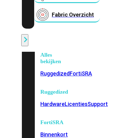
Fabric Overzicht
Industrieel
Alles
bekijken
Ruggedized
FortiSRA
Ruggedized
Hardware
Licenties
Support
FortiSRA
Binnenkort