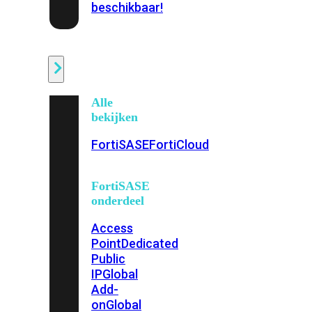
beschikbaar!
Cloud
Alle
bekijken
FortiSASE
FortiCloud
FortiSASE
onderdeel
Access
Point
Dedicated
Public
IP
Global
Add-
on
Global