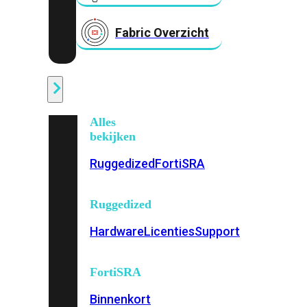
Fabric Overzicht
Industrieel
Alles
bekijken
Ruggedized
FortiSRA
Ruggedized
Hardware
Licenties
Support
FortiSRA
Binnenkort