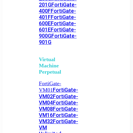
201G
FortiGate-
400F
FortiGate-
401F
FortiGate-
600E
FortiGate-
601E
FortiGate-
900G
FortiGate-
901G
Virtual
Machine
Perpetual
FortiGate-
FortiGate-
VM01
VM02
FortiGate-
VM04
FortiGate-
VM08
FortiGate-
VM16
FortiGate-
VM32
FortiGate-
VM