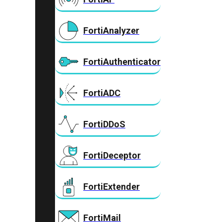
FortiAnalyzer
FortiAuthenticator
FortiADC
FortiDDoS
FortiDeceptor
FortiExtender
FortiMail