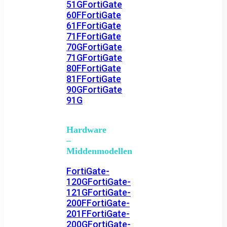
51G
FortiGate
60F
FortiGate
61F
FortiGate
71F
FortiGate
70G
FortiGate
71G
FortiGate
80F
FortiGate
81F
FortiGate
90G
FortiGate
91G
Hardware
–
Middenmodellen
FortiGate-
120G
FortiGate-
121G
FortiGate-
200F
FortiGate-
201F
FortiGate-
200G
FortiGate-