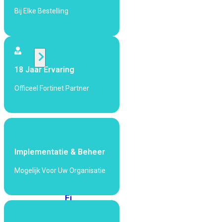
424F-
Bij Elke Bestelling
POE
WiFi
18 Jaar Ervaring
Alle
Access
Officeel Fortinet Partner
Points
bekijken
Wi-
Fi
Generatie
Implementatie & Beheer
Wi-
Mogelijk Voor Uw Organisatie
Fi
5
Wi-
Fi
6
Wi-
Fi