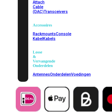
Attach
Cable
(DAC)
Transceivers
Accessoires
Rackmounts
Console
Kabel
Kabels
Losse
&
Vervangende
Onderdelen
Antennes
Onderdelen
Voedingen