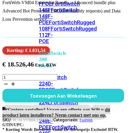
FortiWeb-VM04 Enterprise Bundle – Advanced bundle plus
FPOE
FortiSwitch
148F
FortiSwitch
Advanced Bot Protection (900,000 monthly requests) and Data
148F-
Loss Prevention service
POE
FortiSwitchRugged
108F
FortiSwitchRugged
112F-
POE
Korting: € 1.831,54
FortiSwitch
200
€
18.526,46
Series
FortiWeb-
FortiSwitch
VM04
224D-
1
FPOE
FortiSwitch
jaar
248D
FortiSwitch
Toevoegen Aan Winkelwagen
Enterprise
224E
Fortiswitch
Bundle
224E-
aantal
Grotere aantallen? Vraag een offerte aan.
Wilt u dit
POE
FortiSwitch
product laten installeren? Neem contact met ons op.
SKU:
Categorieën:
248E-
FC-10-VVM04-1270-02-12
FortiWeb
GTIN/UPC:
POE
FortiSwitch
* Korting Wordt Berekend Vanaf De Adviesprijs Exclusief BTW.