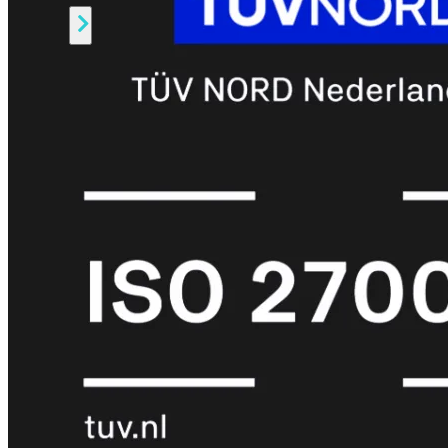
Alle
Licenties
bekijken
FortiCare
Support
FortiCare
Essentials
FortiCare
Premium
FortiCare
Elite
FortiCare
Upgrades
FortiCare
RMA
FortiCare
1