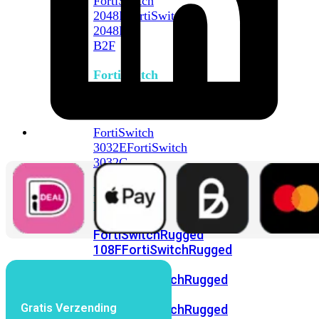
FortiSwitch
2048F
FortiSwitch
2048F-
B2F
FortiSwitch
3000
Series
FortiSwitch
3032E
FortiSwitch
3032G
FortiSwitch
Ruggedized
FortiSwitchRugged
108F
FortiSwitchRugged
112F-
POE
FortiSwitchRugged
216F-
Gratis Verzending
POE
FortiSwitchRugged