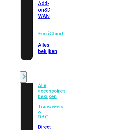
Add-
on
SD-
WAN
FortiCloud
Alles
bekijken
Accessoires
Alle
accessoires
bekijken
Transceivers
&
DAC
Direct