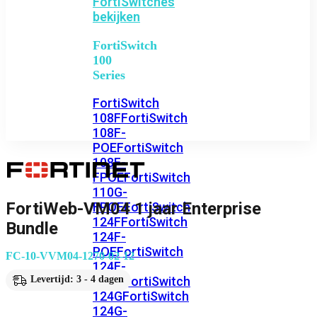
FortiSwitches
bekijken
FortiSwitch
100
Series
FortiSwitch
108F
FortiSwitch
108F-
POE
FortiSwitch
108F-
FPOE
FortiSwitch
110G-
FortiWeb-VM04 1 jaar Enterprise
FPOE
FortiSwitch
124F
FortiSwitch
Bundle
124F-
POE
FortiSwitch
FC-10-VVM04-1270-02-12
124F-
FPOE
FortiSwitch
Levertijd: 3 - 4 dagen
124G
FortiSwitch
124G-