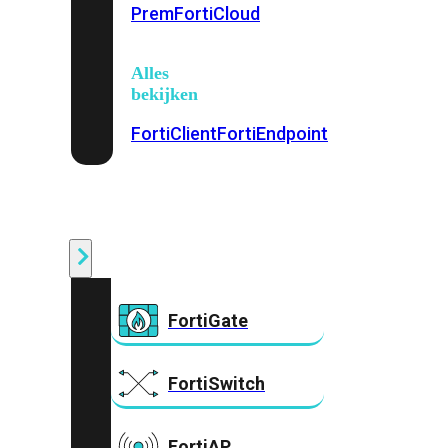
Prem
FortiCloud
Alles
bekijken
FortiClient
FortiEndpoint
Security
Fabric
Producten
FortiGate
FortiSwitch
FortiAP