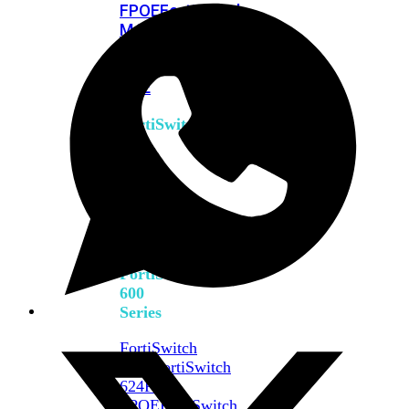
FPOE
FortiSwitch
M426E-
FPOE
FortiSwitchRugged
424F-
POE
FortiSwitch
500
Series
FortiSwitch
548D-
FPOE
FortiSwitch
600
Series
FortiSwitch
624F
FortiSwitch
624F-
FPOE
FortiSwitch