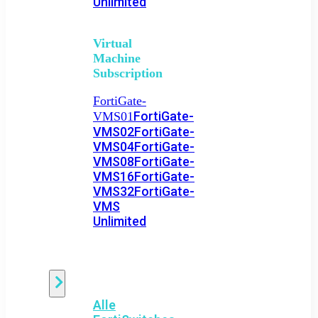
Unlimited
Virtual
Machine
Subscription
FortiGate-
FortiGate-
VMS01
VMS02
FortiGate-
VMS04
FortiGate-
VMS08
FortiGate-
VMS16
FortiGate-
VMS32
FortiGate-
VMS
Unlimited
Switch
Alle