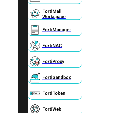
FortiMail
Workspace
FortiManager
FortiNAC
FortiProxy
FortiSandbox
FortiToken
FortiWeb