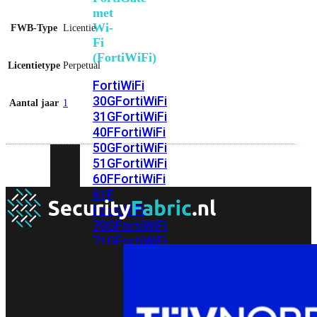
met
Wi-
FWB-Type
Licentie
Fi
(FortiWiFi)
Licentietype
Perpetual
FortiWiFi
30G
FortiWiFi
Aantal jaar
1
31G
FortiWiFi
40F
FortiWiFi
50G
FortiWiFi
51G
FortiWiFi
60F
FortiWiFi
61F
FortiWiFi
70G
FortiWiFi
71G
FortiWiFi
80F
FortiWiFi
81F
Licentie