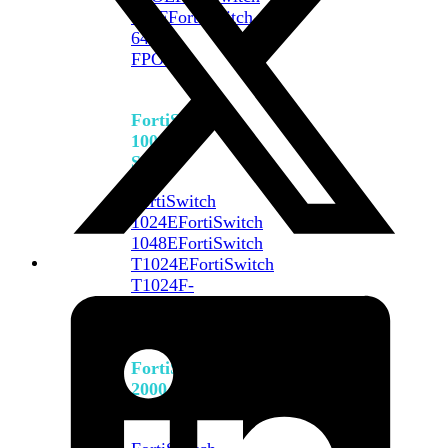
648F
FortiSwitch
648F-
FPOE
FortiSwitch
1000
Series
FortiSwitch
1024E
FortiSwitch
1048E
FortiSwitch
T1024E
FortiSwitch
T1024F-
FPOE
FortiSwitch
1048G
FortiSwitch
2000
Series