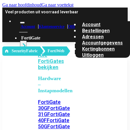
Ga naar hoofdinhoud
Ga naar voettekst
Veel producten uit voorraad leverbaar
Account
Account
Klantenservice
Offerte
Bestellingen
Adressen
FortiGate
Accountgegevens
Kortingbonnen
‎ SecurityFabric
FortiWeb
Alle
Uitloggen
FortiGates
bekijken
Hardware
–
Instapmodellen
FortiGate
30G
FortiGate
31G
FortiGate
40F
FortiGate
50G
FortiGate