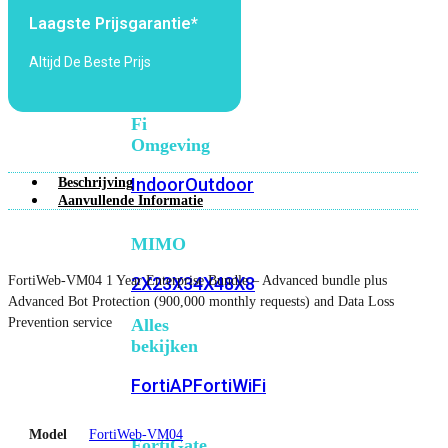
6E
Wi-
Laagste Prijsgarantie*
Fi
7
Altijd De Beste Prijs
Wi-
Fi
Omgeving
Indoor
Outdoor
Beschrijving
Aanvullende Informatie
MIMO
FortiWeb-VM04 1 Year Enterprise Bundle – Advanced bundle plus
2X2
3X3
4X4
8X8
Advanced Bot Protection (900,000 monthly requests) and Data Loss
Prevention service
Alles
bekijken
FortiAP
FortiWiFi
Model
FortiWeb-VM04
FortiGate