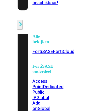
beschikbaar!
Cloud
Alle
bekijken
FortiSASE
FortiCloud
FortiSASE
onderdeel
Access
Point
Dedicated
Public
IP
Global
Add-
on
Global