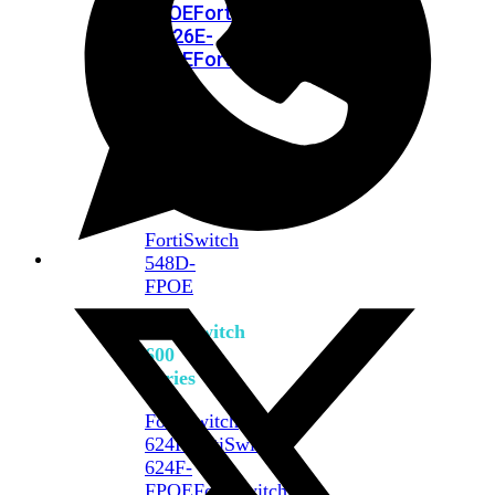
FPOE
FortiSwitch
M426E-
FPOE
FortiSwitchRugged
424F-
POE
FortiSwitch
500
Series
FortiSwitch
548D-
FPOE
FortiSwitch
600
Series
FortiSwitch
624F
FortiSwitch
624F-
FPOE
FortiSwitch