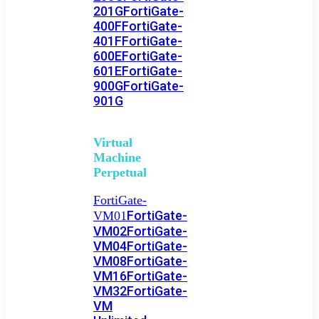
201G
FortiGate-
400F
FortiGate-
401F
FortiGate-
600E
FortiGate-
601E
FortiGate-
900G
FortiGate-
901G
Virtual
Machine
Perpetual
FortiGate-
FortiGate-
VM01
VM02
FortiGate-
VM04
FortiGate-
VM08
FortiGate-
VM16
FortiGate-
VM32
FortiGate-
VM