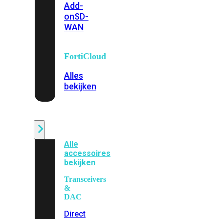
Add-
on
SD-
WAN
FortiCloud
Alles
bekijken
Accessoires
Alle
accessoires
bekijken
Transceivers
&
DAC
Direct