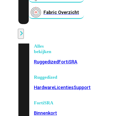
Fabric Overzicht
Industrieel
Alles
bekijken
Ruggedized
FortiSRA
Ruggedized
Hardware
Licenties
Support
FortiSRA
Binnenkort