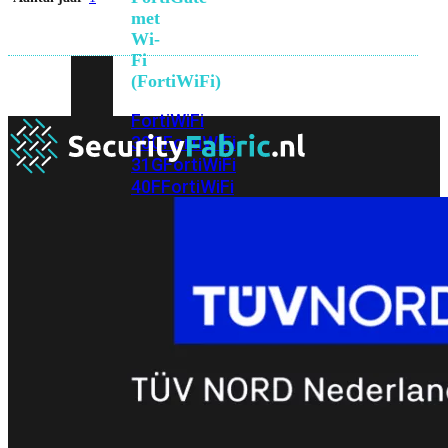
met
Wi-
Fi
(FortiWiFi)
FortiWiFi
30G
FortiWiFi
31G
FortiWiFi
40F
FortiWiFi
50G
FortiWiFi
51G
FortiWiFi
60F
FortiWiFi
61F
FortiWiFi
70G
FortiWiFi
71G
FortiWiFi
80F
FortiWiFi
81F
Licentie