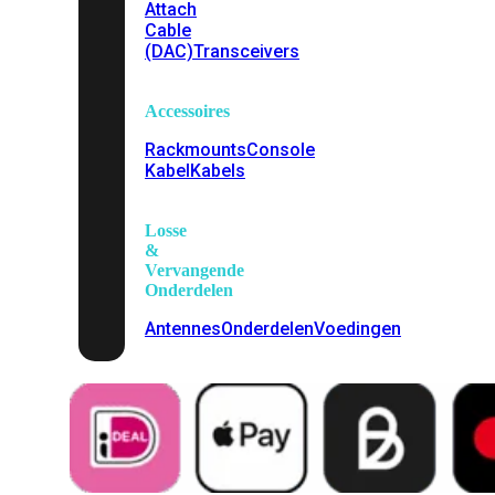
Attach
Cable
(DAC)
Transceivers
Accessoires
Rackmounts
Console
Kabel
Kabels
Losse
&
Vervangende
Onderdelen
Antennes
Onderdelen
Voedingen