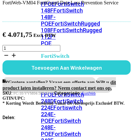
FortiWeb-VM04 FortiGuard Data Loss Prevention Service
FPOE
FortiSwitch
148F
FortiSwitch
148F-
POE
FortiSwitchRugged
108F
FortiSwitchRugged
€
4.071,75
112F-
POE
FortiWeb-
VM04
FortiSwitch
1
200
jaar
Toevoegen Aan Winkelwagen
Series
FortiGuard
Data
FortiSwitch
Loss
Grotere aantallen? Vraag een offerte aan.
Wilt u dit
Prevention
224D-
product laten installeren? Neem contact met ons op.
Service
SKU:
Categorieën:
FPOE
FortiSwitch
FC-10-VVM04-589-02-12
FortiWeb
aantal
GTIN/UPC:
248D
FortiSwitch
* Korting Wordt Berekend Vanaf De Adviesprijs Exclusief BTW.
224E
Fortiswitch
224E-
Delen:
POE
FortiSwitch
248E-
POE
FortiSwitch