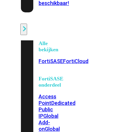
beschikbaar!
Cloud
Alle
bekijken
FortiSASE
FortiCloud
FortiSASE
onderdeel
Access
Point
Dedicated
Public
IP
Global
Add-
on
Global