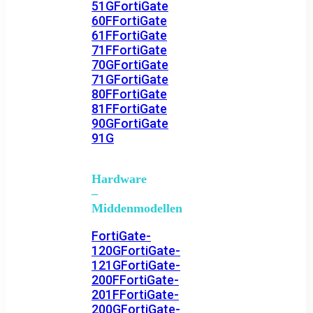
51G
FortiGate
60F
FortiGate
61F
FortiGate
71F
FortiGate
70G
FortiGate
71G
FortiGate
80F
FortiGate
81F
FortiGate
90G
FortiGate
91G
Hardware
–
Middenmodellen
FortiGate-
120G
FortiGate-
121G
FortiGate-
200F
FortiGate-
201F
FortiGate-
200G
FortiGate-