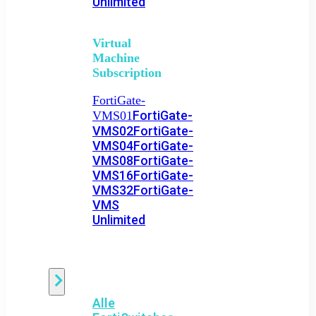
Unlimited
Virtual
Machine
Subscription
FortiGate-
FortiGate-
VMS01
VMS02
FortiGate-
VMS04
FortiGate-
VMS08
FortiGate-
VMS16
FortiGate-
VMS32
FortiGate-
VMS
Unlimited
Switch
Alle