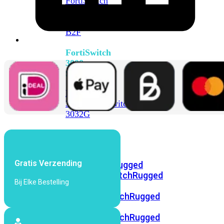
FortiSwitch
2048F
FortiSwitch
2048F-
B2F
FortiSwitch
3000
Series
FortiSwitch
3032E
FortiSwitch
3032G
FortiSwitch
Ruggedized
Gratis Verzending
FortiSwitchRugged
108F
FortiSwitchRugged
Bij Elke Bestelling
112F-
POE
FortiSwitchRugged
216F-
POE
FortiSwitchRugged