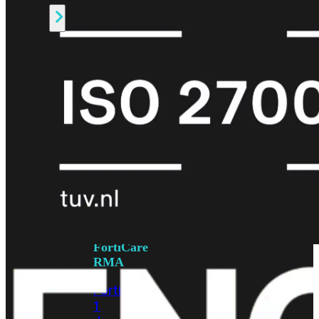
Alle
Licenties
bekijken
FortiCare
Support
FortiCare
Essentials
FortiCare
Premium
FortiCare
Elite
FortiCare
Upgrades
FortiCare
RMA
FortiCare
1