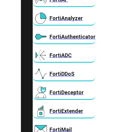
FortiAnalyzer
FortiAuthenticator
FortiADC
FortiDDoS
FortiDeceptor
FortiExtender
FortiMail