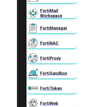
FortiMail
Workspace
FortiManager
FortiNAC
FortiProxy
FortiSandbox
FortiToken
FortiWeb