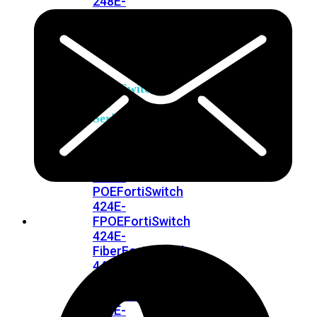
248E-
FPOE
FortiSwitchRugged
216F-
POE
FortiSwitch
400
Series
FortiSwitch
FortiSwitch
424E
424E-
POE
FortiSwitch
424E-
FPOE
FortiSwitch
424E-
Fiber
FortiSwitch
448E
FortiSwitch
448E-
POE
FortiSwitch
448E-