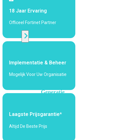
424F-
POE
18 Jaar Ervaring
Officeel Fortinet Partner
WiFi
Alle
Access
Points
Implementatie & Beheer
bekijken
Mogelijk Voor Uw Organisatie
Wi-
Fi
Generatie
Wi-
Fi
Laagste Prijsgarantie*
5
Wi-
Fi
Altijd De Beste Prijs
6
Wi-
Fi