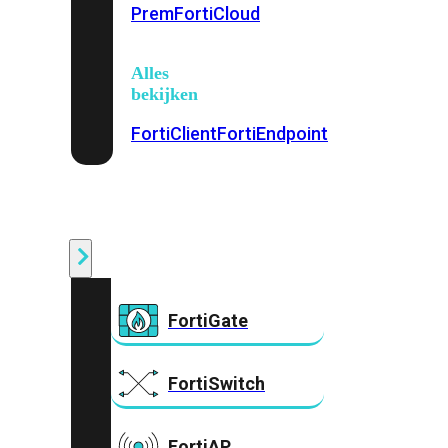
Prem
FortiCloud
Alles
bekijken
FortiClient
FortiEndpoint
Security
Fabric
Producten
FortiGate
FortiSwitch
FortiAP