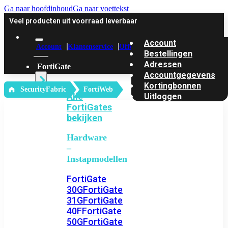
Ga naar hoofdinhoud
Ga naar voettekst
Veel producten uit voorraad leverbaar
Account
Account
Klantenservice
Offerte
Bestellingen
Adressen
FortiGate
Accountgegevens
Kortingbonnen
‎ SecurityFabric
FortiWeb
Alle
Uitloggen
FortiGates
bekijken
Hardware
–
Instapmodellen
FortiGate
30G
FortiGate
31G
FortiGate
40F
FortiGate
50G
FortiGate