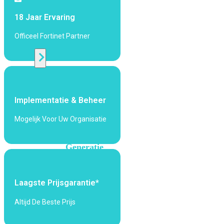
424F-
POE
18 Jaar Ervaring
Officeel Fortinet Partner
WiFi
Alle
Access
Points
Implementatie & Beheer
bekijken
Mogelijk Voor Uw Organisatie
Wi-
Fi
Generatie
Wi-
Fi
Laagste Prijsgarantie*
5
Wi-
Fi
Altijd De Beste Prijs
6
Wi-
Fi