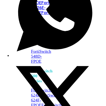
FPOE
FortiSwitch
M426E-
FPOE
FortiSwitchRugged
424F-
POE
FortiSwitch
500
Series
FortiSwitch
548D-
FPOE
FortiSwitch
600
Series
FortiSwitch
624F
FortiSwitch
624F-
FPOE
FortiSwitch