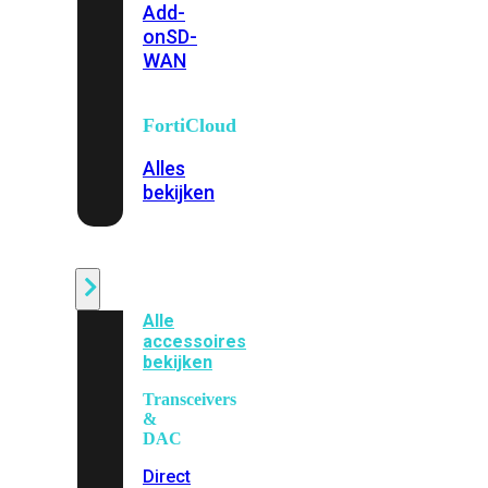
Add-
on
SD-
WAN
FortiCloud
Alles
bekijken
Accessoires
Alle
accessoires
bekijken
Transceivers
&
DAC
Direct