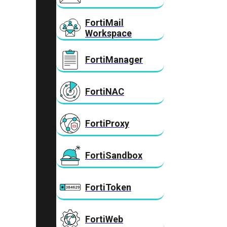
FortiMail
Workspace
FortiManager
FortiNAC
FortiProxy
FortiSandbox
FortiToken
FortiWeb