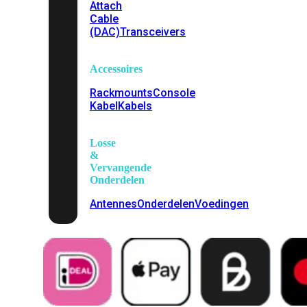
Attach
Cable
(DAC)
Transceivers
Accessoires
Rackmounts
Console
Kabel
Kabels
Losse
&
Vervangende
Onderdelen
Antennes
Onderdelen
Voedingen