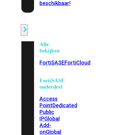
beschikbaar!
Cloud
Alle
bekijken
FortiSASE
FortiCloud
FortiSASE
onderdeel
Access
Point
Dedicated
Public
IP
Global
Add-
on
Global