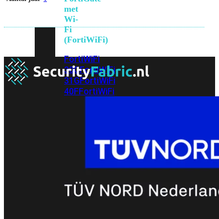
met
Wi-
Fi
(FortiWiFi)
FortiWiFi
30G
FortiWiFi
31G
FortiWiFi
40F
FortiWiFi
50G
FortiWiFi
51G
FortiWiFi
60F
FortiWiFi
61F
FortiWiFi
70G
FortiWiFi
71G
FortiWiFi
80F
FortiWiFi
81F
Licentie