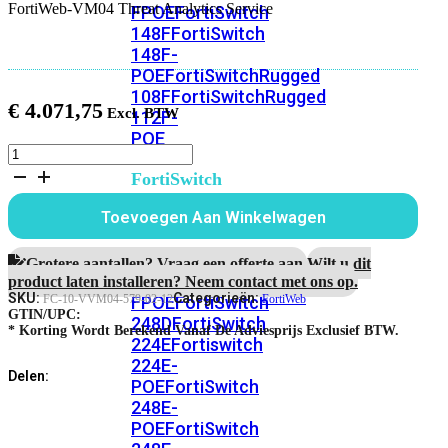
FortiWeb-VM04 Threat Analytics Service
FPOE
FortiSwitch
148F
FortiSwitch
148F-
POE
FortiSwitchRugged
108F
FortiSwitchRugged
€
4.071,75
112F-
POE
FortiWeb-
VM04
FortiSwitch
1
200
jaar
Toevoegen Aan Winkelwagen
Series
Threat
Analytics
FortiSwitch
Service
Grotere aantallen? Vraag een offerte aan.
Wilt u dit
aantal
224D-
product laten installeren? Neem contact met ons op.
SKU:
Categorieën:
FPOE
FortiSwitch
FC-10-VVM04-579-02-12
FortiWeb
GTIN/UPC:
248D
FortiSwitch
* Korting Wordt Berekend Vanaf De Adviesprijs Exclusief BTW.
224E
Fortiswitch
224E-
Delen:
POE
FortiSwitch
248E-
POE
FortiSwitch