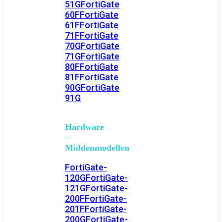
51G
FortiGate
60F
FortiGate
61F
FortiGate
71F
FortiGate
70G
FortiGate
71G
FortiGate
80F
FortiGate
81F
FortiGate
90G
FortiGate
91G
Hardware
–
Middenmodellen
FortiGate-
120G
FortiGate-
121G
FortiGate-
200F
FortiGate-
201F
FortiGate-
200G
FortiGate-