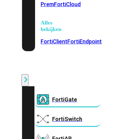
Prem
FortiCloud
Alles
bekijken
FortiClient
FortiEndpoint
Security
Fabric
Producten
FortiGate
FortiSwitch
FortiAP