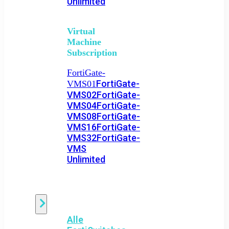
Unlimited
Virtual
Machine
Subscription
FortiGate-
FortiGate-
VMS01
VMS02
FortiGate-
VMS04
FortiGate-
VMS08
FortiGate-
VMS16
FortiGate-
VMS32
FortiGate-
VMS
Unlimited
Switch
Alle