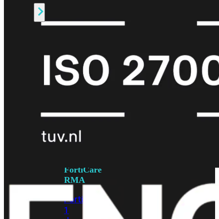
Alle
Licenties
bekijken
FortiCare
Support
FortiCare
Essentials
FortiCare
Premium
FortiCare
Elite
FortiCare
Upgrades
FortiCare
RMA
FortiCare
1