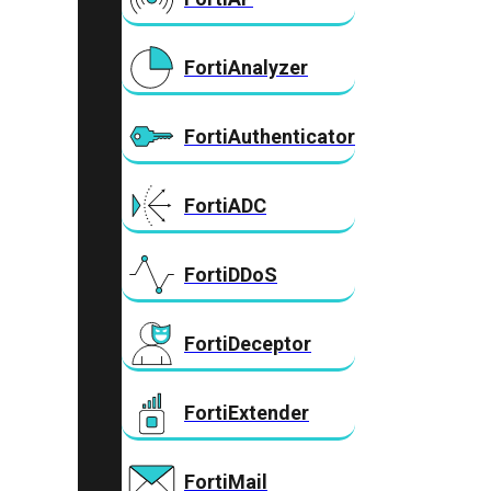
FortiAnalyzer
FortiAuthenticator
FortiADC
FortiDDoS
FortiDeceptor
FortiExtender
FortiMail