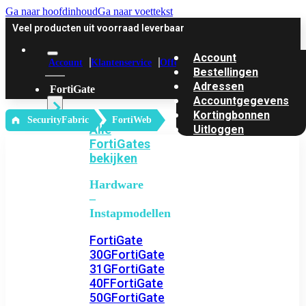
Ga naar hoofdinhoud
Ga naar voettekst
Veel producten uit voorraad leverbaar
Account
Account
Klantenservice
Offerte
Bestellingen
Adressen
FortiGate
Accountgegevens
Kortingbonnen
‎ SecurityFabric
FortiWeb
Alle
Uitloggen
FortiGates
bekijken
Hardware
–
Instapmodellen
FortiGate
30G
FortiGate
31G
FortiGate
40F
FortiGate
50G
FortiGate