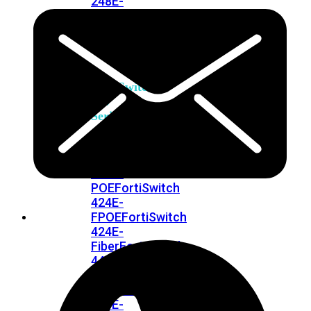
248E-
FPOE
FortiSwitchRugged
216F-
POE
FortiSwitch
400
Series
FortiSwitch
FortiSwitch
424E
424E-
POE
FortiSwitch
424E-
FPOE
FortiSwitch
424E-
Fiber
FortiSwitch
448E
FortiSwitch
448E-
POE
FortiSwitch
448E-