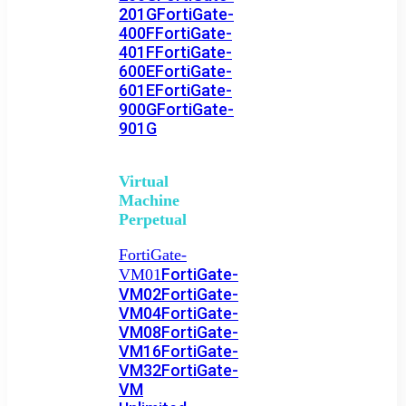
201G
FortiGate-
400F
FortiGate-
401F
FortiGate-
600E
FortiGate-
601E
FortiGate-
900G
FortiGate-
901G
Virtual
Machine
Perpetual
FortiGate-
FortiGate-
VM01
VM02
FortiGate-
VM04
FortiGate-
VM08
FortiGate-
VM16
FortiGate-
VM32
FortiGate-
VM