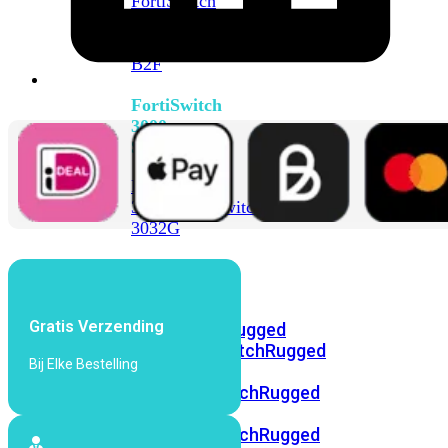
FortiSwitch
2048F
FortiSwitch
2048F-
B2F
FortiSwitch
3000
Series
FortiSwitch
3032E
FortiSwitch
3032G
FortiSwitch
Ruggedized
Gratis Verzending
FortiSwitchRugged
108F
FortiSwitchRugged
Bij Elke Bestelling
112F-
POE
FortiSwitchRugged
216F-
POE
FortiSwitchRugged