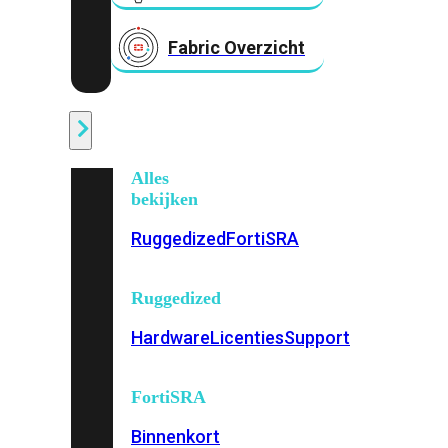
Fabric Overzicht
Industrieel
Alles
bekijken
Ruggedized
FortiSRA
Ruggedized
Hardware
Licenties
Support
FortiSRA
Binnenkort