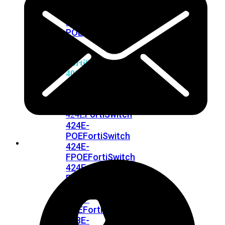
248E-
FPOE
FortiSwitchRugged
216F-
POE
FortiSwitch
400
Series
FortiSwitch
FortiSwitch
424E
424E-
POE
FortiSwitch
424E-
FPOE
FortiSwitch
424E-
Fiber
FortiSwitch
448E
FortiSwitch
448E-
POE
FortiSwitch
448E-