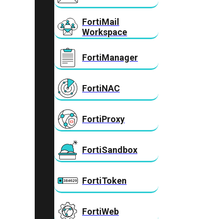
FortiMail
Workspace
FortiManager
FortiNAC
FortiProxy
FortiSandbox
FortiToken
FortiWeb