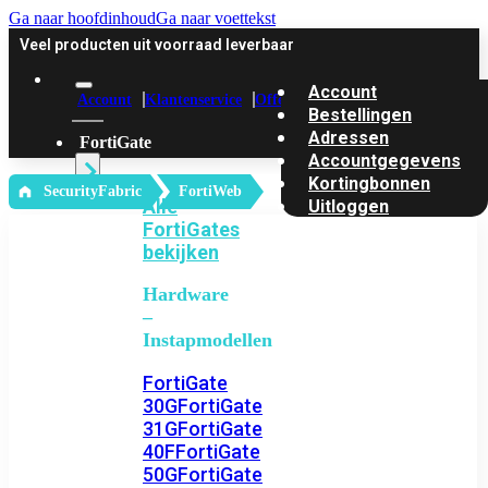
Ga naar hoofdinhoud
Ga naar voettekst
Veel producten uit voorraad leverbaar
Account
Account
Klantenservice
Offerte
Bestellingen
Adressen
FortiGate
Accountgegevens
Kortingbonnen
‎ SecurityFabric
FortiWeb
Alle
Uitloggen
FortiGates
bekijken
Hardware
–
Instapmodellen
FortiGate
30G
FortiGate
31G
FortiGate
40F
FortiGate
50G
FortiGate