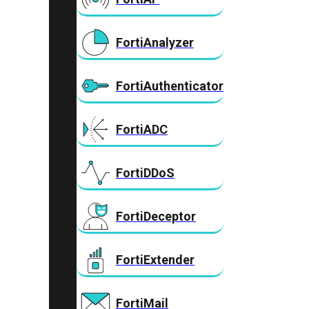
FortiAnalyzer
FortiAuthenticator
FortiADC
FortiDDoS
FortiDeceptor
FortiExtender
FortiMail