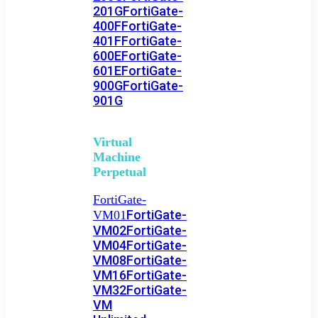
201G
FortiGate-
400F
FortiGate-
401F
FortiGate-
600E
FortiGate-
601E
FortiGate-
900G
FortiGate-
901G
Virtual
Machine
Perpetual
FortiGate-
FortiGate-
VM01
VM02
FortiGate-
VM04
FortiGate-
VM08
FortiGate-
VM16
FortiGate-
VM32
FortiGate-
VM