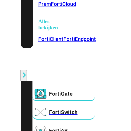
Prem
FortiCloud
Alles
bekijken
FortiClient
FortiEndpoint
Security
Fabric
Producten
FortiGate
FortiSwitch
FortiAP