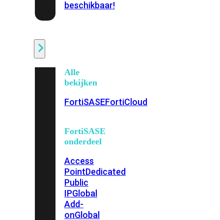
beschikbaar!
Cloud
Alle
bekijken
FortiSASE
FortiCloud
FortiSASE
onderdeel
Access
Point
Dedicated
Public
IP
Global
Add-
on
Global