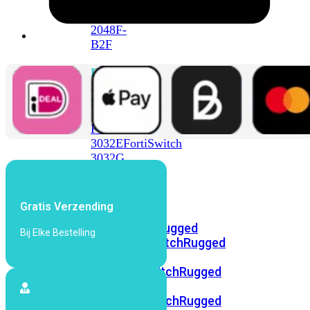
FortiSwitch
2048F
FortiSwitch
2048F-
B2F
FortiSwitch
3000
Series
FortiSwitch
3032E
FortiSwitch
3032G
FortiSwitch
Ruggedized
Gratis Verzending
FortiSwitchRugged
Bij Elke Bestelling
108F
FortiSwitchRugged
112F-
POE
FortiSwitchRugged
216F-
POE
FortiSwitchRugged