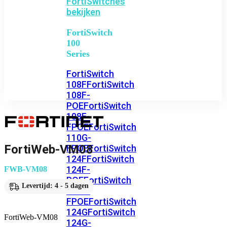
FortiSwitches
bekijken
FortiSwitch
100
Series
FortiSwitch
108F
FortiSwitch
108F-
POE
FortiSwitch
108F-
FPOE
FortiSwitch
110G-
FortiWeb-VM08
FPOE
FortiSwitch
124F
FortiSwitch
124F-
FWB-VM08
POE
FortiSwitch
Levertijd: 4 - 5 dagen
124F-
FPOE
FortiSwitch
124G
FortiSwitch
FortiWeb-VM08
124G-