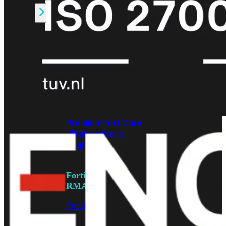
Alle
Licenties
bekijken
FortiCare
Support
FortiCare
Essentials
FortiCare
Premium
FortiCare
Elite
FortiCare
Upgrades
FortiCare
RMA
FortiCare
1