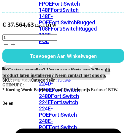
FPOE
FortiSwitch
148F
FortiSwitch
148F-
POE
FortiSwitchRugged
€
37.564,63
108F
FortiSwitchRugged
112F-
FortiWeb-
POE
VM08
aantal
FortiSwitch
Toevoegen Aan Winkelwagen
200
Series
Grotere aantallen? Vraag een offerte aan.
Wilt u dit
product laten installeren? Neem contact met ons op.
FortiSwitch
SKU:
Categorieën:
FWB-VM08
FortiWeb
224D-
GTIN/UPC:
FPOE
FortiSwitch
* Korting Wordt Berekend Vanaf De Adviesprijs Exclusief BTW.
248D
FortiSwitch
224E
Fortiswitch
Delen:
224E-
POE
FortiSwitch
248E-
POE
FortiSwitch