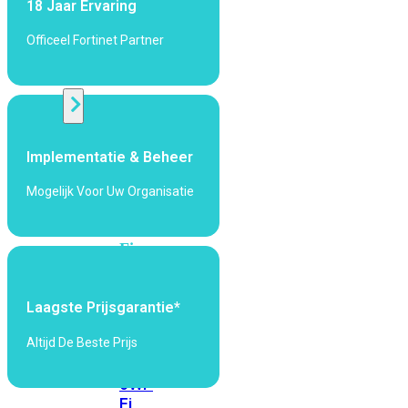
18 Jaar Ervaring
424F-
POE
Officeel Fortinet Partner
WiFi
Alle
Access
Implementatie & Beheer
Points
Mogelijk Voor Uw Organisatie
bekijken
Wi-
Fi
Generatie
Wi-
Laagste Prijsgarantie*
Fi
5
Wi-
Altijd De Beste Prijs
Fi
6
Wi-
Fi