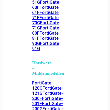
51G
FortiGate
60F
FortiGate
61F
FortiGate
71F
FortiGate
70G
FortiGate
71G
FortiGate
80F
FortiGate
81F
FortiGate
90G
FortiGate
91G
Hardware
–
Middenmodellen
FortiGate-
120G
FortiGate-
121G
FortiGate-
200F
FortiGate-
201F
FortiGate-
200G
FortiGate-