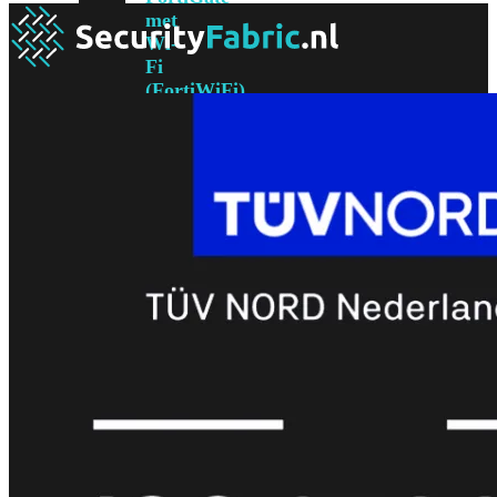
met
Wi-
Fi
(FortiWiFi)
FortiWiFi
30G
FortiWiFi
31G
FortiWiFi
40F
FortiWiFi
50G
FortiWiFi
51G
FortiWiFi
60F
FortiWiFi
61F
FortiWiFi
70G
FortiWiFi
71G
FortiWiFi
80F
FortiWiFi
81F
Licentie