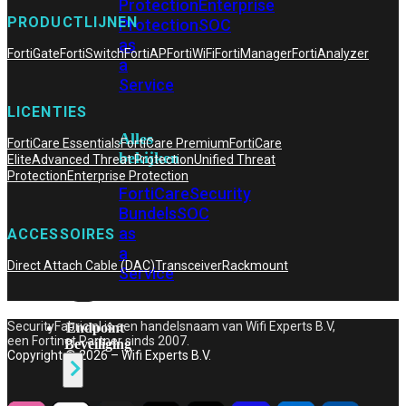
Protection
Enterprise
PRODUCTLIJNEN
Protection
SOC
as
FortiGate
FortiSwitch
FortiAP
FortiWiFi
FortiManager
FortiAnalyzer
a
Service
LICENTIES
Alles
FortiCare Essentials
FortiCare Premium
FortiCare
bekijken
Elite
Advanced Threat Protection
Unified Threat
Protection
Enterprise Protection
FortiCare
Security
Bundels
SOC
as
ACCESSOIRES
a
Direct Attach Cable (DAC)
Transceiver
Rackmount
Service
SecurityFabric.nl is een handelsnaam van Wifi Experts B.V,
Endpoint
een Fortinet Partner sinds 2007.
Beveiliging
Copyright © 2026 – Wifi Experts B.V.