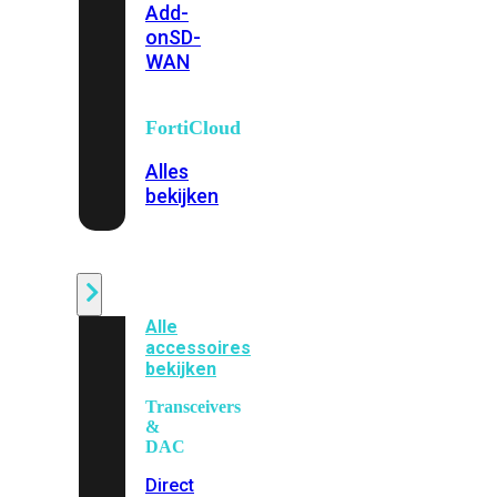
Add-
on
SD-
WAN
FortiCloud
Alles
bekijken
Accessoires
Alle
accessoires
bekijken
Transceivers
&
DAC
Direct