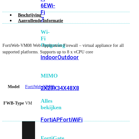
6E
Wi-
Fi
Beschrijving
7
Aanvullende Informatie
Wi-
Fi
Omgeving
FortiWeb-VM08 Web Application Firewall – virtual appliance for all
supported platforms. Supports up to 8 x vCPU core
Indoor
Outdoor
MIMO
Model
FortiWeb-VM08
2X2
3X3
4X4
8X8
Alles
FWB-Type
VM
bekijken
FortiAP
FortiWiFi
FortiGate