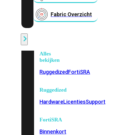
Fabric Overzicht
Industrieel
Alles
bekijken
Ruggedized
FortiSRA
Ruggedized
Hardware
Licenties
Support
FortiSRA
Binnenkort