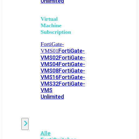
Unlimited
Virtual
Machine
Subscription
FortiGate-
FortiGate-
VMS01
VMS02
FortiGate-
VMS04
FortiGate-
VMS08
FortiGate-
VMS16
FortiGate-
VMS32
FortiGate-
VMS
Unlimited
Switch
Alle