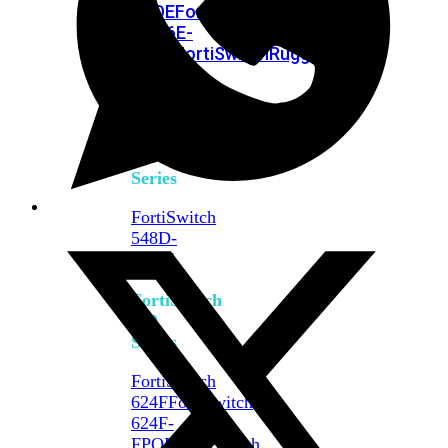
FPOE
FortiSwitch
M426E-
FPOE
FortiSwitchRugged
424F-
POE
FortiSwitch
500
Series
FortiSwitch
548D-
FPOE
FortiSwitch
600
Series
FortiSwitch
624F
FortiSwitch
624F-
FPOE
FortiSwitch